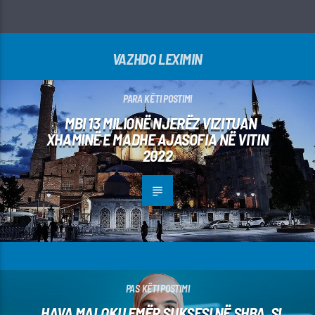
VAZHDO LEXIMIN
PARA KËTI POSTIMI
MBI 13 MILIONË NJERËZ VIZITUAN
XHAMINË E MADHE AJASOFIA NË VITIN
2022
PAS KËTI POSTIMI
HAVA MALOKU EMËR SUKSESI NË SHBA, SI