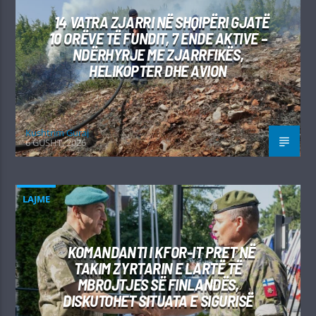
14 VATRA ZJARRI NË SHQIPËRI GJATË
10 ORËVE TË FUNDIT, 7 ENDE AKTIVE –
NDËRHYRJE ME ZJARRFIKËS,
HELIKOPTER DHE AVION
Kushtrim Guraj
6 GUSHT, 2026
LAJME
KOMANDANTI I KFOR-IT PRET NË
TAKIM ZYRTARIN E LARTË TË
MBROJTJES SË FINLANDËS,
DISKUTOHET SITUATA E SIGURISË