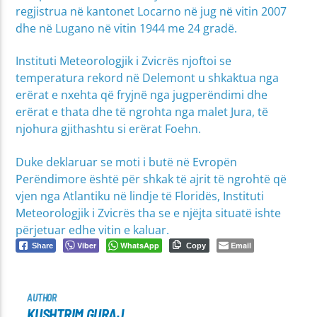
regjistrua në kantonet Locarno në jug në vitin 2007
dhe në Lugano në vitin 1944 me 24 gradë.
Instituti Meteorologjik i Zvicrës njoftoi se
temperatura rekord në Delemont u shkaktua nga
erërat e nxehta që fryjnë nga jugperëndimi dhe
erërat e thata dhe të ngrohta nga malet Jura, të
njohura gjithashtu si erërat Foehn.
Duke deklaruar se moti i butë në Evropën
Perëndimore është për shkak të ajrit të ngrohtë që
vjen nga Atlantiku në lindje të Floridës, Instituti
Meteorologjik i Zvicrës tha se e njëjta situatë ishte
përjetuar edhe vitin e kaluar.
Viber
WhatsApp
Email
Share
Copy
AUTHOR
KUSHTRIM GURAJ