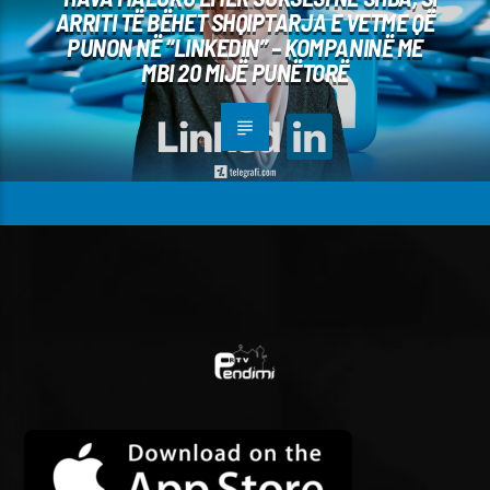
ARRITI TË BËHET SHQIPTARJA E VETME QË
PUNON NË “LINKEDIN” – KOMPANINË ME
MBI 20 MIJË PUNËTORË