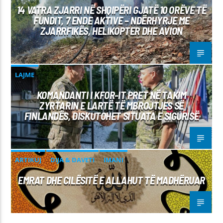
14 VATRA ZJARRI NË SHQIPËRI GJATË 10 ORËVE TË
FUNDIT, 7 ENDE AKTIVE – NDËRHYRJE ME
ZJARRFIKËS, HELIKOPTER DHE AVION
LAJME
KOMANDANTI I KFOR-IT PRET NË TAKIM
ZYRTARIN E LARTË TË MBROJTJES SË
FINLANDËS, DISKUTOHET SITUATA E SIGURISË
ARTIKUJ
DIJA & DAVETI
IMANI
EMRAT DHE CILËSITË E ALLAHUT TË MADHËRUAR