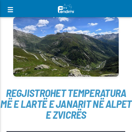
[There are no radio stations in the database]
REGJISTROHET TEMPERATURA
MË E LARTË E JANARIT NË ALPET
E ZVICRËS