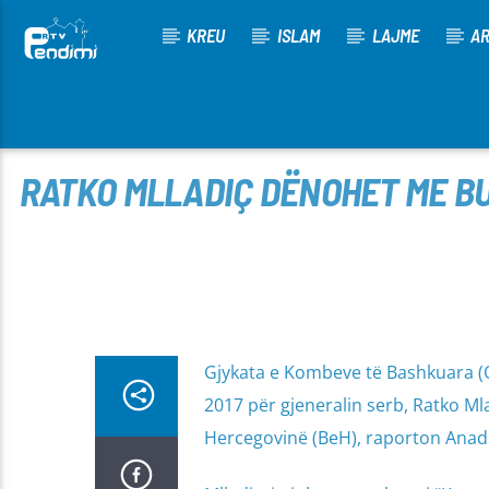
KREU
ISLAM
LAJME
AR
[There are no radio stations in the database]
RATKO MLLADIÇ DËNOHET ME BU
Gjykata e Kombeve të Bashkuara (
2017 për gjeneralin serb, Ratko Mlad
Hercegovinë (BeH), raporton Anado