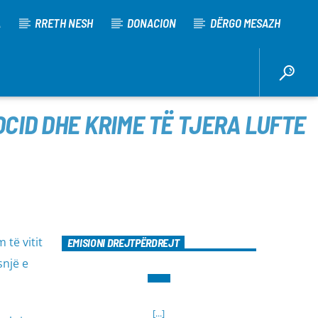
A
RRETH NESH
DONACION
DËRGO MESAZH
CID DHE KRIME TË TJERA LUFTE
të vitit
EMISIONI DREJTPËRDREJT
snjë e
[...]