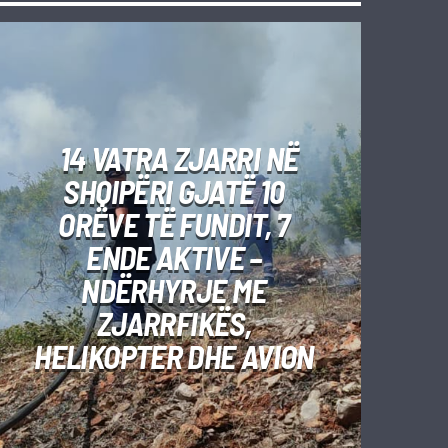
14 VATRA ZJARRI NË
SHQIPËRI GJATË 10
ORËVE TË FUNDIT, 7
ENDE AKTIVE –
NDËRHYRJE ME
ZJARRFIKËS,
HELIKOPTER DHE AVION