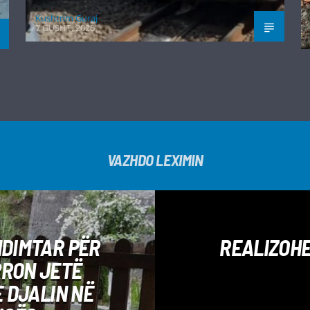
Kushtrim Guraj
7 GUSHT, 2026
VAZHDO LEXIMIN
NDIMTAR PËR
REALIZOHET
RRON JETË
 DJALIN NË