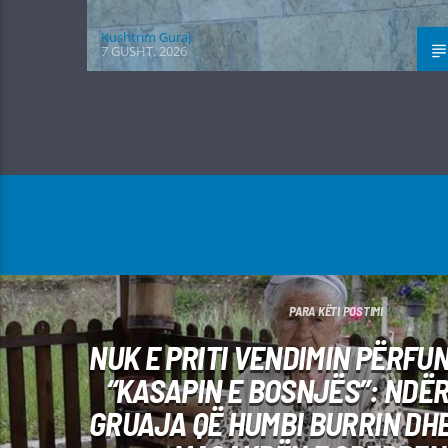
Kushtrim Guraj
7 GUSHT, 2026
PARA KËTI POSTIMI
NUK E PRITI VENDIMIN PËRFU
“KASAPIN E BOSNJËS”: NDË
GRUAJA QË HUMBI BURRIN DHE