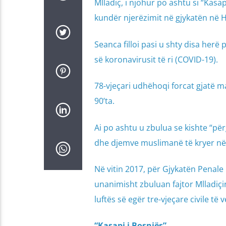
Mlladiç, i njohur po ashtu si “Kasa
kundër njerëzimit në gjykatën në 
Seanca filloi pasi u shty disa her
së koronavirusit të ri (COVID-19).
78-vjeçari udhëhoqi forcat gjatë m
90’ta.
Ai po ashtu u zbulua se kishte “pë
dhe djemve muslimanë të kryer në 
Në vitin 2017, për Gjykatën Penale
unanimisht zbuluan fajtor Mlladiçin
luftës së egër tre-vjeçare civile të v
“Kasapi i Bosnjës”