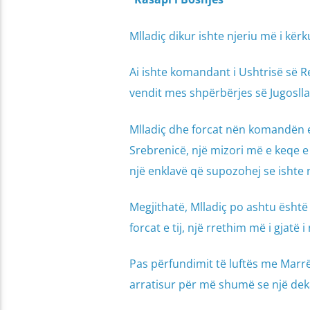
Mlladiç dikur ishte njeriu më i kërk
Ai ishte komandant i Ushtrisë së Rep
vendit mes shpërbërjes së Jugoslla
Mlladiç dhe forcat nën komandën e 
Srebrenicë, një mizori më e keqe e
një enklavë që supozohej se ishte
Megjithatë, Mlladiç po ashtu është
forcat e tij, një rrethim më i gjatë 
Pas përfundimit të luftës me Marrëve
arratisur për më shumë se një dek