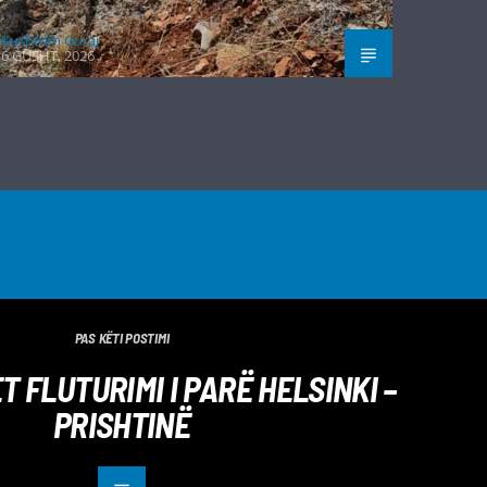
Kushtrim Guraj
6 GUSHT, 2026
PAS KËTI POSTIMI
 FLUTURIMI I PARË HELSINKI –
PRISHTINË