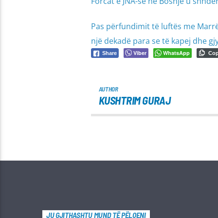
Forcat e JNA-së në Bosnjë u shndër
Pas përfundimit të luftës me Marrëv
një dekadë para se të kapej dhe gjy
Viber
WhatsApp
Share
Co
AUTHOR
KUSHTRIM GURAJ
JU GJITHASHTU MUND TË PËLQENI