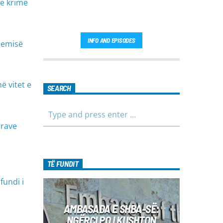
he krime
INFO AND EPISODES
demisë
ë vitet e
SEARCH
rrave
TË FUNDIT
fundi i
AMBASADA E SHBA-SË:
NGËRÇI PO I KUSHTON