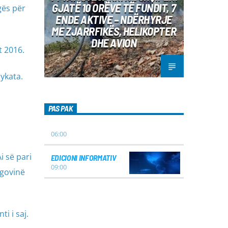
GJATË 10 ORËVE TË FUNDIT, 7
gës për
ENDE AKTIVE – NDËRHYRJE
ME ZJARRFIKËS, HELIKOPTER
DHE AVION
t 2016.
ykata.
PAS PAK
06:00
i së pari
EDICIONI INFORMATIV
09:00
egovinë
i i saj.