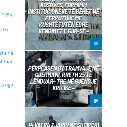
KOSOVËS, FORMIMI I
INSTITUCIONEVE TË BËHET NË
2-1995.
PËRPUTHJE ME
KUSHTETUTËN EDHE
le të
VENDIMET E GJK-SË –
isht në
ushtuan
PËRPLASEN DY TRAMVAJE NË
GJERMANI, RRETH 25 TË
LËNDUAR– TRE NË GJENDJE
vës nga
KRITIKE –
14 VATRA ZJARRI NË SHQIPËRI