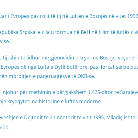
uar i Evropës pas rolit të tij në Luftën e Bosnjës në vitet 199
ublika Srpska, e cila u formua në BeH në fillim të luftës civi
visë.
tij ishin të lidhur me gjenocidin e kryer në Bosnjë, veçanër
 Evropës që nga Lufta e Dytë Botërore, pasi forcat serbe p
 nën mbrojtjen e paqeruajtësve të OKB-së.
 i njohur për rrethimin e përgjakshëm 1.425-ditor të Saraje
i një kryeqyteti në historinë e luftës moderne.
shjen e Dejtonit të 21 nëntorit të vitit 1995, Mlladiç ishte i
adë.