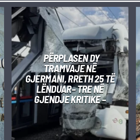
PËRPLASEN DY
TRAMVAJE NË
GJERMANI, RRETH 25 TË
LËNDUAR– TRE NË
GJENDJE KRITIKE –