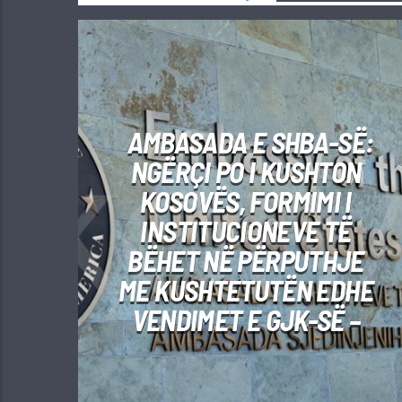
AMBASADA E SHBA-SË:
NGËRÇI PO I KUSHTON
KOSOVËS, FORMIMI I
INSTITUCIONEVE TË
BËHET NË PËRPUTHJE
ME KUSHTETUTËN EDHE
VENDIMET E GJK-SË –