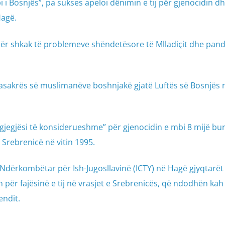
pi i Bosnjës”, pa sukses apeloi dënimin e tij për gjenocidin d
Hagë.
ë për shkak të problemeve shëndetësore të Mlladiçit dhe pan
asakrës së muslimanëve boshnjakë gjatë Luftës së Bosnjës n
rgjegjësi të konsiderueshme” për gjenocidin e mbi 8 mijë bu
Srebrenicë në vitin 1995.
 Ndërkombëtar për Ish-Jugosllavinë (ICTY) në Hagë gjyqtarët
 për fajësinë e tij në vrasjet e Srebrenicës, që ndodhën kah 
endit.