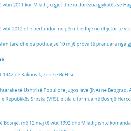
 vitin 2011 kur Mlladiç u gjet dhe iu dorëzua gjykatës së Ha
 të vitit 2012 dhe përfundoi me përmbledhje në dhjetor të viti
ëshmitarë dhe pa pothuajse 10 mijë prova të pranuara nga gj
në
it 1942 në Kalinovik, zonë e BeH-së.
tarake të Ushtrisë Popullore Jugosllave (JNA) në Beograd. A
 e Republikës Srpska (VRS), e cila u formua në Bosnjë-Herc
në Bosnjë, më 12 maj të vitit 1992 dhe Mlladiç ishte komandant