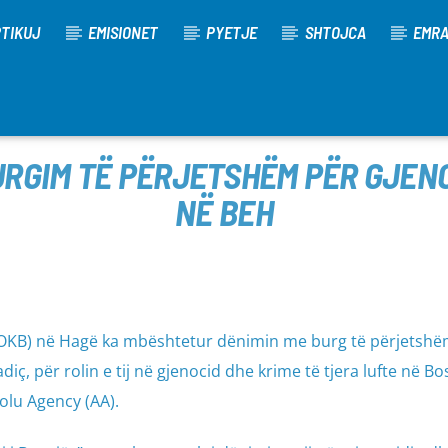
TIKUJ
EMISIONET
PYETJE
SHTOJCA
EMR
RGIM TË PËRJETSHËM PËR GJENO
NË BEH
OKB) në Hagë ka mbështetur dënimin me burg të përjetshëm 
iç, për rolin e tij në gjenocid dhe krime të tjera lufte në Bo
lu Agency (AA).