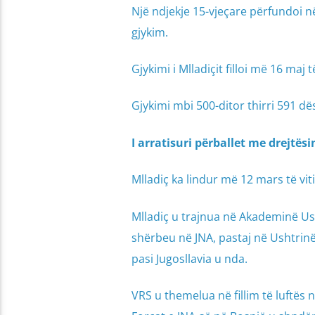
Një ndjekje 15-vjeçare përfundoi në
gjykim.
Gjykimi i Mlladiçit filloi më 16 maj
Gjykimi mbi 500-ditor thirri 591 d
I arratisuri përballet me drejtësi
Mlladiç ka lindur më 12 mars të vit
Mlladiç u trajnua në Akademinë Ush
shërbeu në JNA, pastaj në Ushtrinë
pasi Jugosllavia u nda.
VRS u themelua në fillim të luftës 