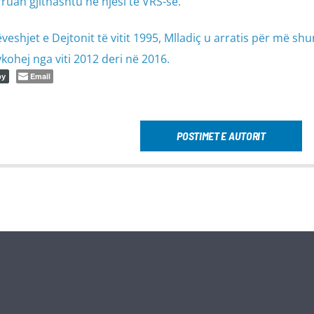
ruan gjithashtu në njësi të VRS-së.
eshjet e Dejtonit të vitit 1995, Mlladiç u arratis për më sh
kohej nga viti 2012 deri në 2016.
Email
py
POSTIMET E AUTORIT