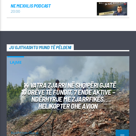
NE MEXHLIS PODCAST
20:00
JU GJITHASHTU MUND TË PËLQENI
LAJME
14 VATRA ZJARRI NË SHQIPËRI GJATË
10 ORËVE TË FUNDIT, 7 ENDE AKTIVE –
NDËRHYRJE ME ZJARRFIKËS,
HELIKOPTER DHE AVION
Kushtrim Guraj