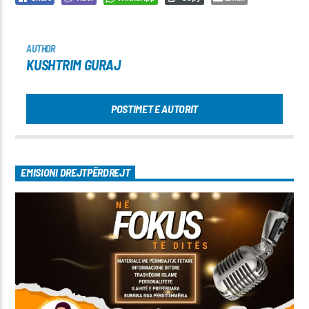
AUTHOR
KUSHTRIM GURAJ
POSTIMET E AUTORIT
EMISIONI DREJTPËRDREJT