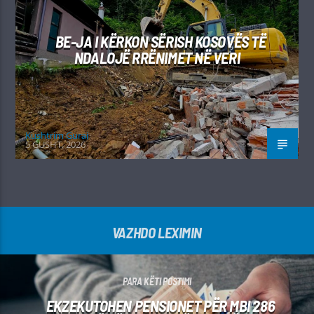
BE-JA I KËRKON SËRISH KOSOVËS TË
NDALOJË RRËNIMET NË VERI
Kushtrim Guraj
5 GUSHT, 2026
VAZHDO LEXIMIN
PARA KËTI POSTIMI
EKZEKUTOHEN PENSIONET PËR MBI 286