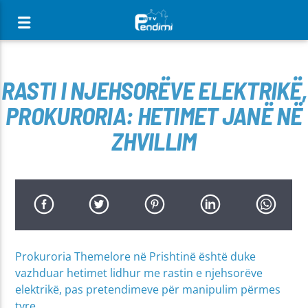
[There are no radio stations in the database]
RASTI I NJEHSORËVE ELEKTRIKË,
PROKURORIA: HETIMET JANË NË
ZHVILLIM
Prokuroria Themelore në Prishtinë është duke
vazhduar hetimet lidhur me rastin e njehsorëve
elektrikë, pas pretendimeve për manipulim përmes
tyre.