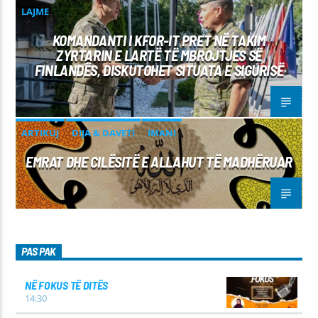
LAJME
KOMANDANTI I KFOR-IT PRET NË TAKIM
ZYRTARIN E LARTË TË MBROJTJES SË
FINLANDËS, DISKUTOHET SITUATA E SIGURISË
ARTIKUJ
DIJA & DAVETI
IMANI
EMRAT DHE CILËSITË E ALLAHUT TË MADHËRUAR
PAS PAK
NË FOKUS TË DITËS
14:30