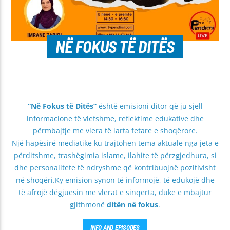
NË FOKUS TË DITËS
“Në Fokus të Ditës”
është emisioni ditor që ju sjell
informacione të vlefshme, reflektime edukative dhe
përmbajtje me vlera të larta fetare e shoqërore.
Një hapësirë mediatike ku trajtohen tema aktuale nga jeta e
përditshme, trashëgimia islame, ilahite të përzgjedhura, si
dhe personalitete të ndryshme që kontribuojnë pozitivisht
në shoqëri.Ky emision synon të informojë, të edukojë dhe
të afrojë dëgjuesin me vlerat e sinqerta, duke e mbajtur
gjithmonë
ditën në fokus
.
INFO AND EPISODES