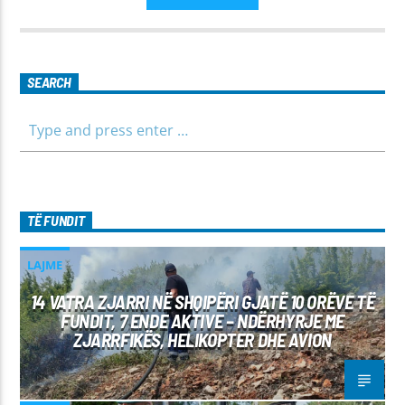
SEARCH
TË FUNDIT
LAJME
14 VATRA ZJARRI NË SHQIPËRI GJATË 10 ORËVE TË
FUNDIT, 7 ENDE AKTIVE – NDËRHYRJE ME
ZJARRFIKËS, HELIKOPTER DHE AVION