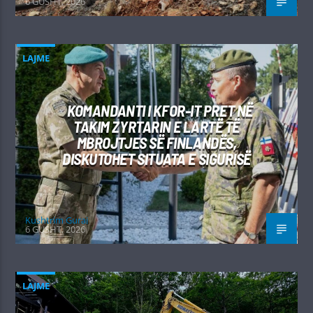
6 GUSHT, 2026
LAJME
KOMANDANTI I KFOR-IT PRET NË
TAKIM ZYRTARIN E LARTË TË
MBROJTJES SË FINLANDËS,
DISKUTOHET SITUATA E SIGURISË
Kushtrim Guraj
6 GUSHT, 2026
LAJME