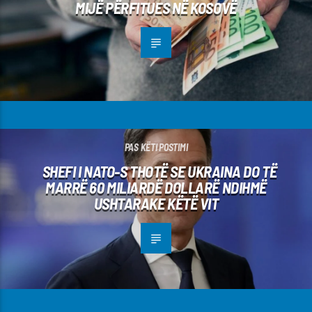
MIJË PËRFITUES NË KOSOVË
PAS KËTI POSTIMI
SHEFI I NATO-S THOTË SE UKRAINA DO TË
MARRË 60 MILIARDË DOLLARË NDIHMË
USHTARAKE KËTË VIT