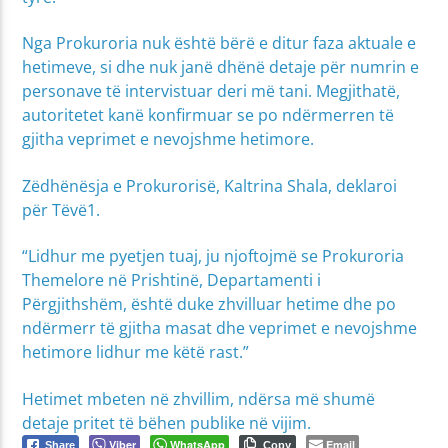
Nga Prokuroria nuk është bërë e ditur faza aktuale e
hetimeve, si dhe nuk janë dhënë detaje për numrin e
personave të intervistuar deri më tani. Megjithatë,
autoritetet kanë konfirmuar se po ndërmerren të
gjitha veprimet e nevojshme hetimore.
Zëdhënësja e Prokurorisë, Kaltrina Shala, deklaroi
për Tëvë1.
“Lidhur me pyetjen tuaj, ju njoftojmë se Prokuroria
Themelore në Prishtinë, Departamenti i
Përgjithshëm, është duke zhvilluar hetime dhe po
ndërmerr të gjitha masat dhe veprimet e nevojshme
hetimore lidhur me këtë rast.”
Hetimet mbeten në zhvillim, ndërsa më shumë
detaje pritet të bëhen publike në vijim.
Viber
WhatsApp
Email
Share
Copy