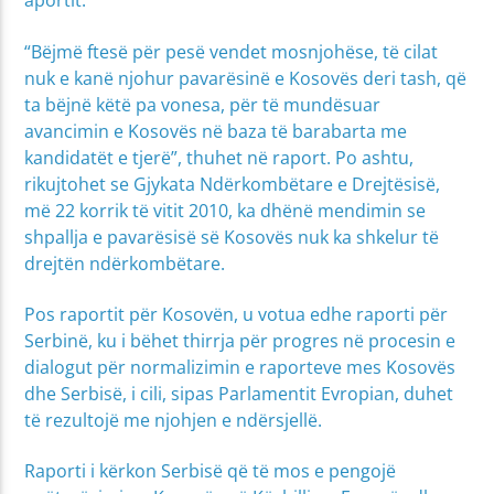
aportit.
“Bëjmë ftesë për pesë vendet mosnjohëse, të cilat
nuk e kanë njohur pavarësinë e Kosovës deri tash, që
ta bëjnë këtë pa vonesa, për të mundësuar
avancimin e Kosovës në baza të barabarta me
kandidatët e tjerë”, thuhet në raport. Po ashtu,
rikujtohet se Gjykata Ndërkombëtare e Drejtësisë,
më 22 korrik të vitit 2010, ka dhënë mendimin se
shpallja e pavarësisë së Kosovës nuk ka shkelur të
drejtën ndërkombëtare.
Pos raportit për Kosovën, u votua edhe raporti për
Serbinë, ku i bëhet thirrja për progres në procesin e
dialogut për normalizimin e raporteve mes Kosovës
dhe Serbisë, i cili, sipas Parlamentit Evropian, duhet
të rezultojë me njohjen e ndërsjellë.
Raporti i kërkon Serbisë që të mos e pengojë