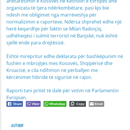
anëtarësimin e Kosovës në Këshillin e Evropës dhe
organizata të tjera ndërkombëtare, pasi kjo bie
ndesh me obligimet nga marrëveshja për
normalizimin e raporteve. Ndërsa shprehet edhe një
herë keqardhje për faktin se Milan Radoiçiq,
udhëheqësi i sulmit terrorist në Banjskë, nuk është
sjellë ende para drejtësisë.
Është mirëpritur edhe deklarata për bashkëpunim në
fushën e mbrojtjes mes Kosovës, Shqipërisë dhe
Kroacisë, e cila ndihmon në përballjen me
kërcënimet hibride të sigurisë në rajon.
Raporti tani pritet të dalë për votim në Parlamentin
Evropian.
Viber
WhatsApp
Email
Share
Copy
AUTHOR