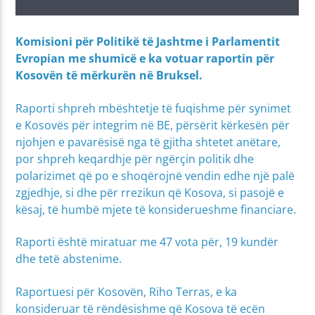
Komisioni për Politikë të Jashtme i Parlamentit
Evropian me shumicë e ka votuar raportin për
Kosovën të mërkurën në Bruksel.
Raporti shpreh mbështetje të fuqishme për synimet
e Kosovës për integrim në BE, përsërit kërkesën për
njohjen e pavarësisë nga të gjitha shtetet anëtare,
por shpreh keqardhje për ngërçin politik dhe
polarizimet që po e shoqërojnë vendin edhe një palë
zgjedhje, si dhe për rrezikun që Kosova, si pasojë e
kësaj, të humbë mjete të konsiderueshme financiare.
Raporti është miratuar me 47 vota për, 19 kundër
dhe tetë abstenime.
Raportuesi për Kosovën, Riho Terras, e ka
konsideruar të rëndësishme që Kosova të ecën