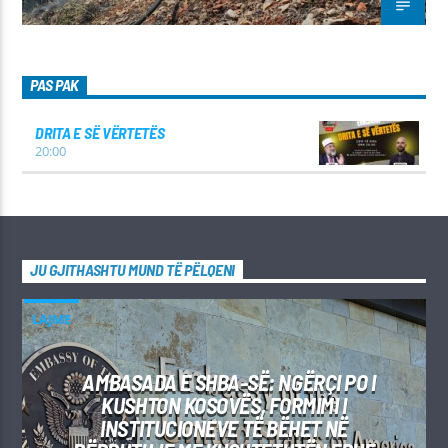
PAS PAK
DRITA E SË VËRTETËS
20:00
JU GJITHASHTU MUND TË PËLQENI
LAJME
AMBASADA E SHBA-SË: NGËRÇI PO I
KUSHTON KOSOVËS, FORMIMI I
INSTITUCIONEVE TË BËHET NË