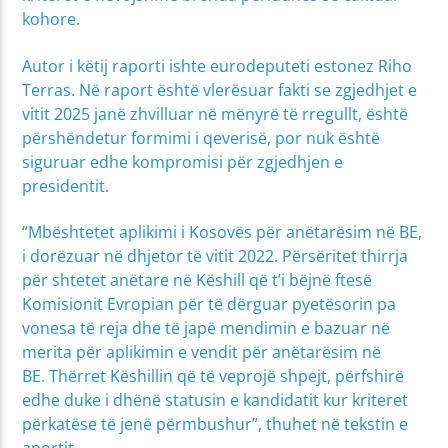
kohore.
Autor i këtij raporti ishte eurodeputeti estonez Riho
Terras. Në raport është vlerësuar fakti se zgjedhjet e
vitit 2025 janë zhvilluar në mënyrë të rregullt, është
përshëndetur formimi i qeverisë, por nuk është
siguruar edhe kompromisi për zgjedhjen e
presidentit.
“Mbështetet aplikimi i Kosovës për anëtarësim në BE,
i dorëzuar në dhjetor të vitit 2022. Përsëritet thirrja
për shtetet anëtare në Këshill që t’i bëjnë ftesë
Komisionit Evropian për të dërguar pyetësorin pa
vonesa të reja dhe të japë mendimin e bazuar në
merita për aplikimin e vendit për anëtarësim në
BE. Thërret Këshillin që të veprojë shpejt, përfshirë
edhe duke i dhënë statusin e kandidatit kur kriteret
përkatëse të jenë përmbushur”, thuhet në tekstin e