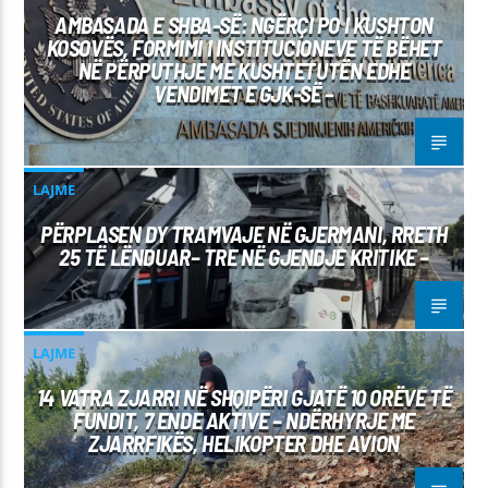
AMBASADA E SHBA-SË: NGËRÇI PO I KUSHTON
KOSOVËS, FORMIMI I INSTITUCIONEVE TË BËHET
NË PËRPUTHJE ME KUSHTETUTËN EDHE
VENDIMET E GJK-SË –
LAJME
PËRPLASEN DY TRAMVAJE NË GJERMANI, RRETH
25 TË LËNDUAR– TRE NË GJENDJE KRITIKE –
LAJME
14 VATRA ZJARRI NË SHQIPËRI GJATË 10 ORËVE TË
FUNDIT, 7 ENDE AKTIVE – NDËRHYRJE ME
ZJARRFIKËS, HELIKOPTER DHE AVION