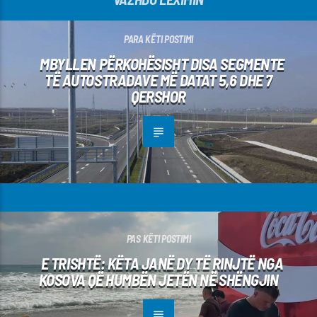
PARA KËTI POSTIMI
MBYLLEN PËRKOHËSISHT DISA SEGMENTE
TË AUTOSTRADAVE MË DATAT 5,6 DHE 7
QERSHOR
PAS KËTI POSTIMI
E TRISHTË: KËTA JANË DY TË RINJTË NGA
KOSOVA QË HUMBËN JETËN NË SHËNGJIN