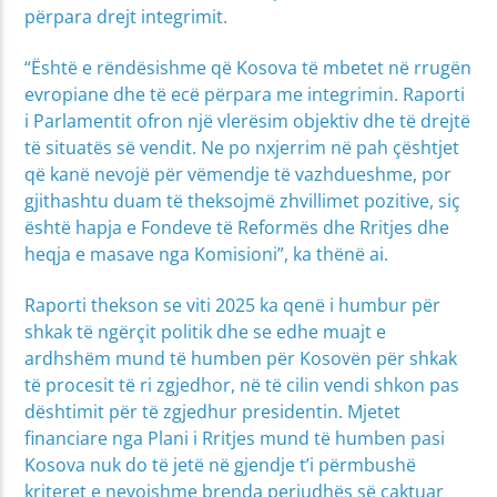
përpara drejt integrimit.
“Është e rëndësishme që Kosova të mbetet në rrugën
evropiane dhe të ecë përpara me integrimin. Raporti
i Parlamentit ofron një vlerësim objektiv dhe të drejtë
të situatës së vendit. Ne po nxjerrim në pah çështjet
që kanë nevojë për vëmendje të vazhdueshme, por
gjithashtu duam të theksojmë zhvillimet pozitive, siç
është hapja e Fondeve të Reformës dhe Rritjes dhe
heqja e masave nga Komisioni”, ka thënë ai.
Raporti thekson se viti 2025 ka qenë i humbur për
shkak të ngërçit politik dhe se edhe muajt e
ardhshëm mund të humben për Kosovën për shkak
të procesit të ri zgjedhor, në të cilin vendi shkon pas
dështimit për të zgjedhur presidentin. Mjetet
financiare nga Plani i Rritjes mund të humben pasi
Kosova nuk do të jetë në gjendje t’i përmbushë
kriteret e nevojshme brenda periudhës së caktuar