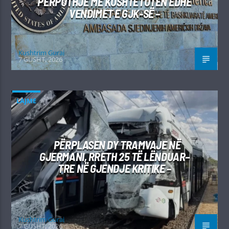
PËRPUTHJE ME KUSHTETUTËN EDHE
VENDIMET E GJK-SË –
Kushtrim Guraj
7 GUSHT, 2026
LAJME
PËRPLASEN DY TRAMVAJE NË
GJERMANI, RRETH 25 TË LËNDUAR–
TRE NË GJENDJE KRITIKE –
Kushtrim Guraj
7 GUSHT, 2026