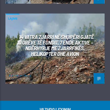
LAJME
14 VATRA ZJARRI NË SHQIPËRI GJATË
10 ORËVE TË FUNDIT, 7 ENDE AKTIVE –
NDËRHYRJE ME ZJARRFIKËS,
HELIKOPTER DHE AVION
Kushtrim Guraj
6 GUSHT, 2026
VAZHDO LEXIMIN