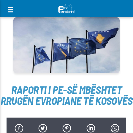
[There are no radio stations in the database]
RAPORTI I PE-SË MBËSHTET
RRUGËN EVROPIANE TË KOSOVËS