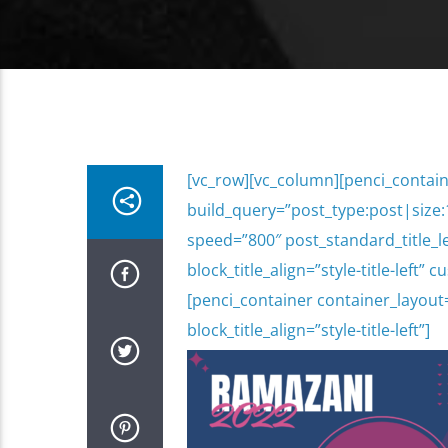
[vc_row][vc_column][penci_contain
build_query=”post_type:post|size:1
speed=”800″ post_standard_title_le
block_title_align=”style-title-lef
[penci_container container_layout
block_title_align=”style-title-left”]