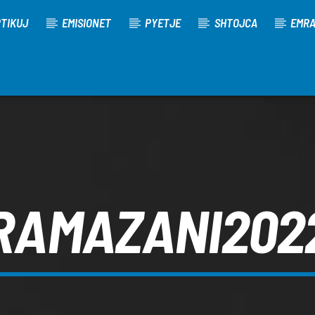
TIKUJ
EMISIONET
PYETJE
SHTOJCA
EMR
RAMAZANI202