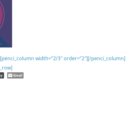
][penci_column width=”2/3″ order=”2″][/penci_column]
c_row]
Email
py