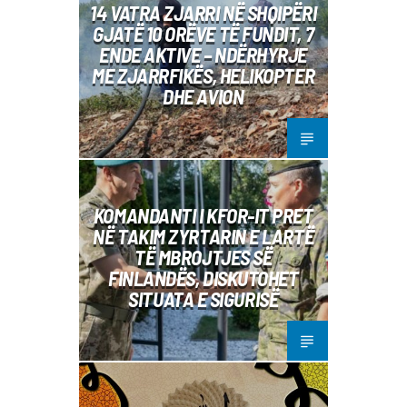
14 VATRA ZJARRI NË SHQIPËRI
GJATË 10 ORËVE TË FUNDIT, 7
ENDE AKTIVE – NDËRHYRJE
ME ZJARRFIKËS, HELIKOPTER
DHE AVION
KOMANDANTI I KFOR-IT PRET
NË TAKIM ZYRTARIN E LARTË
TË MBROJTJES SË
FINLANDËS, DISKUTOHET
SITUATA E SIGURISË