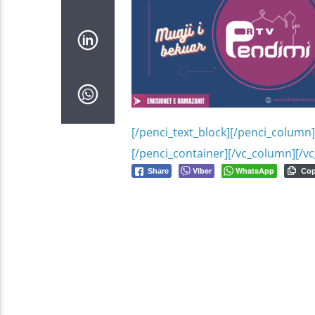
[/penci_text_block][/penci_column
[/penci_container][/vc_column][/v
Viber
WhatsApp
Share
Co