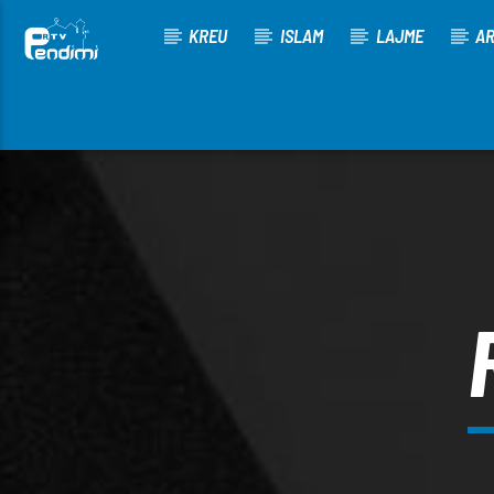
KREU
ISLAM
LAJME
AR
[There are no radio stations in the database]