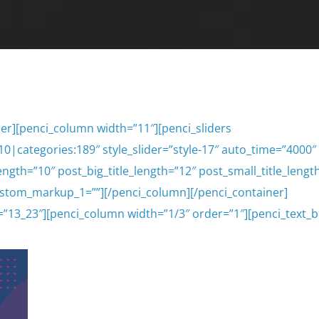
er][penci_column width=”11″][penci_sliders
0|categories:189″ style_slider=”style-17″ auto_time=”4000″
ngth=”10″ post_big_title_length=”12″ post_small_title_lengt
t” custom_markup_1=””][/penci_column][/penci_container]
=”13_23″][penci_column width=”1/3″ order=”1″][penci_text_b