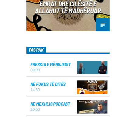
EMRAT DHE CILËSITË E
ALLAHUT TË MADHËRUAR
PAS PAK
FRESKIA E MËNGJESIT
09:00
NË FOKUS TË DITËS
14:30
NE MEXHLIS PODCAST
20:00