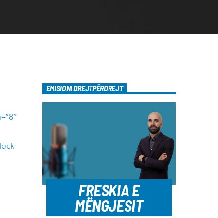
EMISIONI DREJTPËRDREJT
h=”8″
lock
FRESKIA E
MËNGJESIT