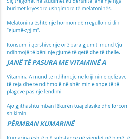
Siç tregohet në studimet ku qershitë janë një nga
burimet kryesore ushqimore të melatoninës.
Melatonina është një hormon që rregullon ciklin
“gjumë-zgjim”.
Konsumi i qershive një orë para gjumit, mund t’ju
ndihmojë të bëni një gjumë të qetë dhe të thellë.
JANË TË PASURA ME VITAMINË A
Vitamina A mund të ndihmojë në krijimin e qelizave
të reja dhe të ndihmojë në shërimin e shpejtë të
plagëve pas një lëndimi.
Ajo gjithashtu mban lëkurën tuaj elasike dhe forcon
shikimin.
PËRMBAN KUMARINË
Kumarina është një substancë që gjendet në bimë të