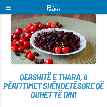
[There are no radio stations in the database]
QERSHITË E THARA, 9
PËRFITIMET SHËNDETËSORE QË
DUHET TË DINI