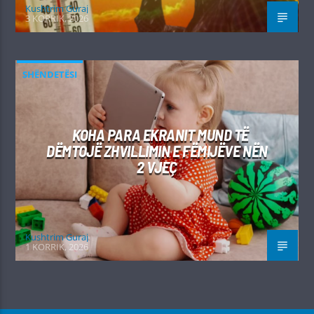
Kushtrim Guraj
3 KORRIK, 2026
SHËNDETËSI
KOHA PARA EKRANIT MUND TË
DËMTOJË ZHVILLIMIN E FËMIJËVE NËN
2 VJEÇ
Kushtrim Guraj
1 KORRIK, 2026