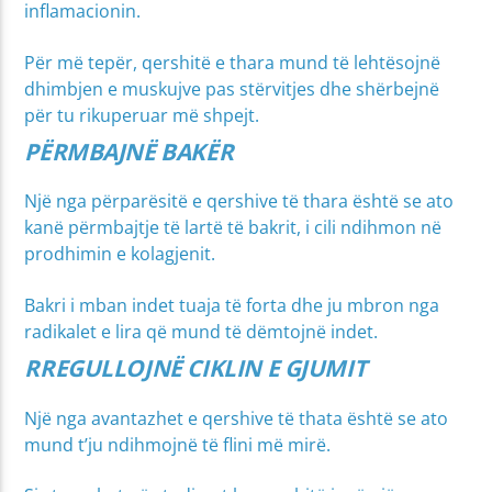
inflamacionin.
Për më tepër, qershitë e thara mund të lehtësojnë
dhimbjen e muskujve pas stërvitjes dhe shërbejnë
për tu rikuperuar më shpejt.
PËRMBAJNË BAKËR
Një nga përparësitë e qershive të thara është se ato
kanë përmbajtje të lartë të bakrit, i cili ndihmon në
prodhimin e kolagjenit.
Bakri i mban indet tuaja të forta dhe ju mbron nga
radikalet e lira që mund të dëmtojnë indet.
RREGULLOJNË CIKLIN E GJUMIT
Një nga avantazhet e qershive të thata është se ato
mund t’ju ndihmojnë të flini më mirë.