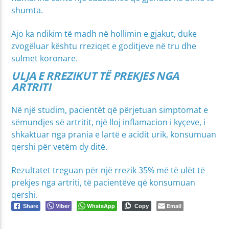
shumta.
Ajo ka ndikim të madh në hollimin e gjakut, duke
zvogëluar kështu rreziqet e goditjeve në tru dhe
sulmet koronare.
ULJA E RREZIKUT TË PREKJES NGA
ARTRITI
Në një studim, pacientët që përjetuan simptomat e
sëmundjes së artritit, një lloj inflamacion i kyçeve, i
shkaktuar nga prania e lartë e acidit urik, konsumuan
qershi për vetëm dy ditë.
Rezultatet treguan për një rrezik 35% më të ulët të
prekjes nga artriti, të pacientëve që konsumuan
qershi.
Viber
WhatsApp
Email
Share
Copy