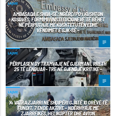
LAJME
AMBASADA E SHBA-SË: NGËRÇI PO I KUSHTON
KOSOVËS, FORMIMI I INSTITUCIONEVE TË BËHET
NË PËRPUTHJE ME KUSHTETUTËN EDHE
VENDIMET E GJK-SË –
LAJME
PËRPLASEN DY TRAMVAJE NË GJERMANI, RRETH
25 TË LËNDUAR– TRE NË GJENDJE KRITIKE –
LAJME
14 VATRA ZJARRI NË SHQIPËRI GJATË 10 ORËVE TË
FUNDIT, 7 ENDE AKTIVE – NDËRHYRJE ME
ZJARRFIKËS, HELIKOPTER DHE AVION