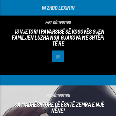
VAZHDO LEXIMIN
PARA KËTI POSTIMI
13 VJETORI I PAVARSISË SË KOSOVËS GJEN
FAMILJEN LUZHA NGA GJAKOVA ME SHTËPI
TË RE
PAS KËTI POSTIMI
SA MADHËSHTORE QË ËSHTË ZEMRA E NJË
NËNE!