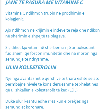
JANË TË PASURA ME VITAMINË C
Vitamina C ndihmon trupin në prodhimin e
kolagjenit.
Ajo ndihmon në krijimin e indeve të reja dhe ndikon
në shërimin e shpejtë të plagëve.
Siç dihet kjo vitaminë shërben si një antioksidant i
fuqishëm, që forcon imunitetin dhe na mbron nga
sëmundje të ndryshme.
ULIN KOLESTEROLIN
Një nga avantazhet e qershive të thara është se ato
përmbajnë nivele të konsiderueshme të xhelatinës
që ul shkallën e kolesterolit të keq (LDL).
Duke ulur kështu edhe rrezikun e prekjes nga
sëmundjet koronare.