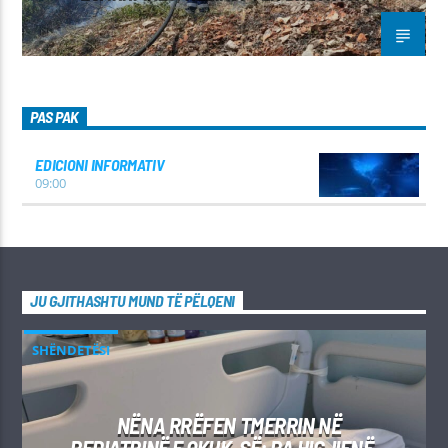
PAS PAK
EDICIONI INFORMATIV
09:00
JU GJITHASHTU MUND TË PËLQENI
SHËNDETËSI
NËNA RRËFEN TMERRIN NË