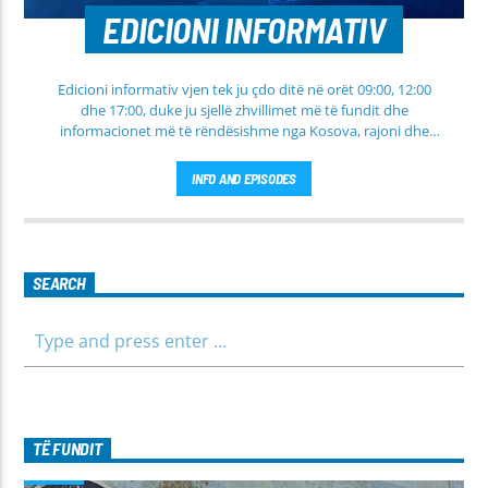
EDICIONI INFORMATIV
Edicioni informativ vjen tek ju çdo ditë në orët 09:00, 12:00
dhe 17:00, duke ju sjellë zhvillimet më të fundit dhe
informacionet më të rëndësishme nga Kosova, rajoni dhe
bota. Në këtë edicion do të gjeni lajme të përditësuara nga
fusha të ndryshme, përfshirë politikën, shoqërinë dhe
INFO AND EPISODES
ekonominë, si dhe rubrika të veçanta për sportin dhe
parashikimin e motit. Qëndroni me ne për informim të saktë,
të shpejtë dhe të besueshëm.
SEARCH
TË FUNDIT