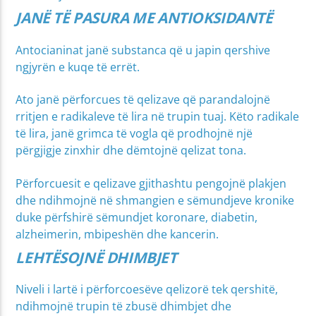
JANË TË PASURA ME ANTIOKSIDANTË
Antocianinat janë substanca që u japin qershive
ngjyrën e kuqe të errët.
Ato janë përforcues të qelizave që parandalojnë
rritjen e radikaleve të lira në trupin tuaj. Këto radikale
të lira, janë grimca të vogla që prodhojnë një
përgjigje zinxhir dhe dëmtojnë qelizat tona.
Përforcuesit e qelizave gjithashtu pengojnë plakjen
dhe ndihmojnë në shmangien e sëmundjeve kronike
duke përfshirë sëmundjet koronare, diabetin,
alzheimerin, mbipeshën dhe kancerin.
LEHTËSOJNË DHIMBJET
Niveli i lartë i përforcoesëve qelizorë tek qershitë,
ndihmojnë trupin të zbusë dhimbjet dhe