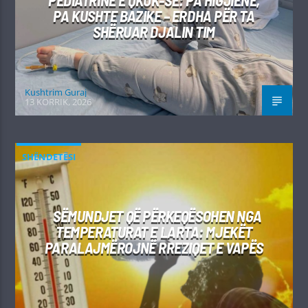
PEDIATRINË E QKUK-SË: PA HIGJIENË,
PA KUSHTE BAZIKE – ERDHA PËR TA
SHËRUAR DJALIN TIM
Kushtrim Guraj
13 KORRIK, 2026
SHËNDETËSI
SËMUNDJET QË PËRKEQËSOHEN NGA
TEMPERATURAT E LARTA: MJEKËT
PARALAJMËROJNË RREZIQET E VAPËS