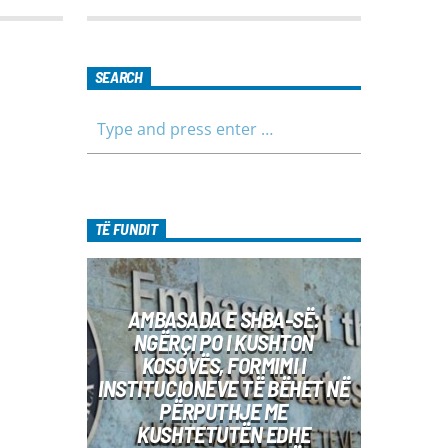
lehtë, më informues dhe më të
ngrohtë, duke ju shoqëruar në orët e
para të ditës me përmbajtje të
larmishme dhe të dobishme për të
SEARCH
gjithë familjen.
TË FUNDIT
AMBASADA E SHBA-SË:
NGËRÇI PO I KUSHTON
KOSOVËS, FORMIMI I
INSTITUCIONEVE TË BËHET NË
PËRPUTHJE ME
KUSHTETUTËN EDHE