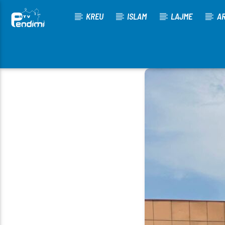
KREU
ISLAM
LAJME
AR
[There are no radio stations in the database]