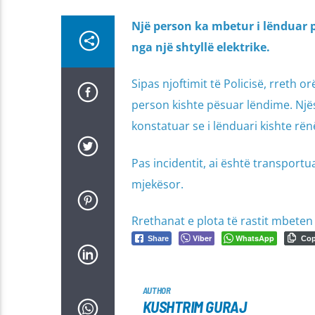
Një person ka mbetur i lënduar p
nga një shtyllë elektrike.
Sipas njoftimit të Policisë, rreth 
person kishte pësuar lëndime. Njës
konstatuar se i lënduari kishte rënë
Pas incidentit, ai është transportu
mjekësor.
Rrethanat e plota të rastit mbete
Viber
WhatsApp
Share
Co
AUTHOR
KUSHTRIM GURAJ