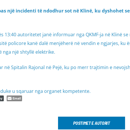
as një incidenti të ndodhur sot në Klinë, ku dyshohet se
orës 13:40 autoritetet janë informuar nga QKMF-ja në Klinë se 
itë policore kanë dalë menjëherë në vendin e ngjarjes, ku ë
 nga një shtyllë elektrike.
ar në Spitalin Rajonal në Pejë, ku po merr trajtimin e nevoj
n duke u sqaruar nga organet kompetente.
Email
py
POSTIMET E AUTORIT