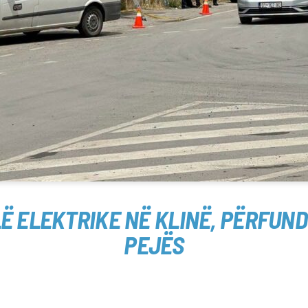
Ë ELEKTRIKE NË KLINË, PËRFUND
PEJËS