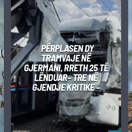
PËRPLASEN DY
TRAMVAJE NË
GJERMANI, RRETH 25 TË
LËNDUAR– TRE NË
GJENDJE KRITIKE –