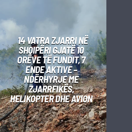
14 VATRA ZJARRI NË
SHQIPËRI GJATË 10
ORËVE TË FUNDIT, 7
ENDE AKTIVE –
NDËRHYRJE ME
ZJARRFIKËS,
HELIKOPTER DHE AVION