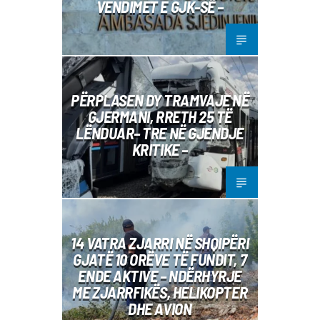
VENDIMET E GJK-SË –
PËRPLASEN DY TRAMVAJE NË
GJERMANI, RRETH 25 TË
LËNDUAR– TRE NË GJENDJE
KRITIKE –
14 VATRA ZJARRI NË SHQIPËRI
GJATË 10 ORËVE TË FUNDIT, 7
ENDE AKTIVE – NDËRHYRJE
ME ZJARRFIKËS, HELIKOPTER
DHE AVION