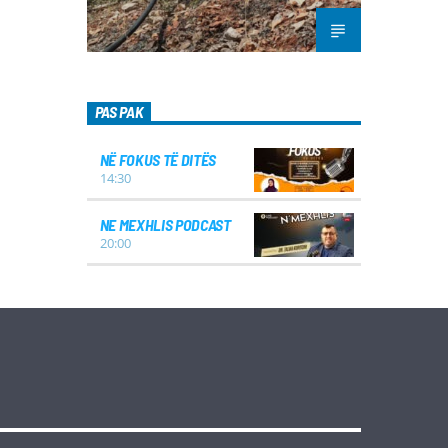
PAS PAK
NË FOKUS TË DITËS
14:30
NE MEXHLIS PODCAST
20:00