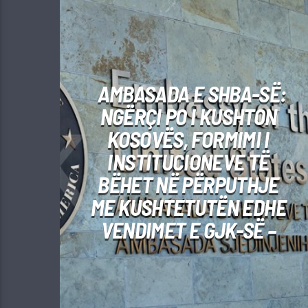
AMBASADA E SHBA-SË:
NGËRÇI PO I KUSHTON
KOSOVËS, FORMIMI I
INSTITUCIONEVE TË
BËHET NË PËRPUTHJE
ME KUSHTETUTËN EDHE
VENDIMET E GJK-SË –