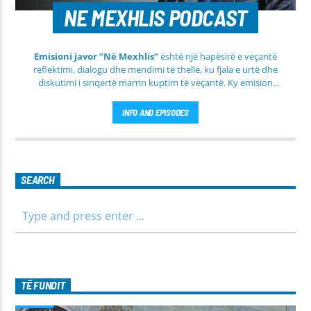
NE MEXHLIS PODCAST
Emisioni javor “Në Mexhlis”
është një hapësirë e veçantë
reflektimi, dialogu dhe mendimi të thellë, ku fjala e urtë dhe
diskutimi i sinqertë marrin kuptim të veçantë. Ky emision
transmetohet
drejtpërdrejt çdo të martë
, duke sjellë tek
publiku një formë komunikimi të hapur, të qetë dhe shumë
INFO AND EPISODES
përmbajtësore
SEARCH
TË FUNDIT