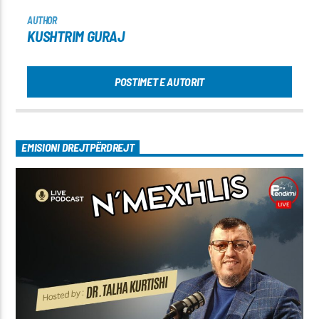
AUTHOR
KUSHTRIM GURAJ
POSTIMET E AUTORIT
EMISIONI DREJTPËRDREJT