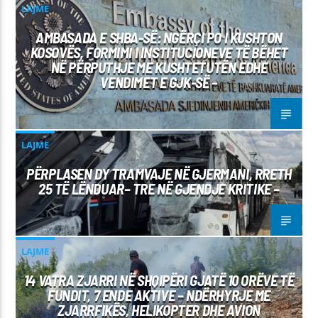
LAJME
AMBASADA E SHBA-SË: NGËRÇI PO I KUSHTON
KOSOVËS, FORMIMI I INSTITUCIONEVE TË BËHET
NË PËRPUTHJE ME KUSHTETUTËN EDHE
VENDIMET E GJK-SË –
LAJME
PËRPLASEN DY TRAMVAJE NË GJERMANI, RRETH
25 TË LËNDUAR– TRE NË GJENDJE KRITIKE –
LAJME
14 VATRA ZJARRI NË SHQIPËRI GJATË 10 ORËVE TË
FUNDIT, 7 ENDE AKTIVE – NDËRHYRJE ME
ZJARRFIKËS, HELIKOPTER DHE AVION