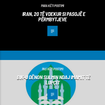
PARA KËTI POSTIMI
IRAN, 20 TË VDEKUR SI PASOJË E
PËRMBYTJEVE
PAS KËTI POSTIMI
BIK-U DËNON SULMIN NDAJ IMAMIT TË
LUPÇIT