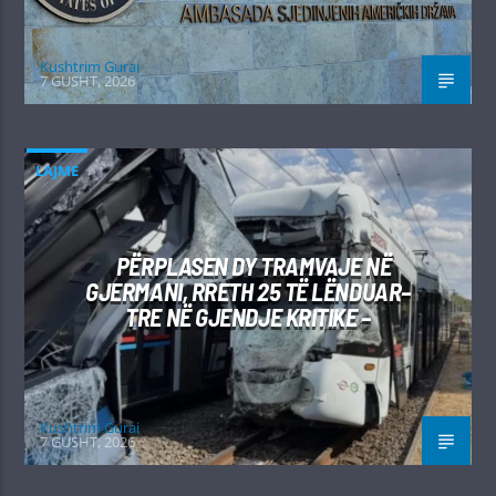
Kushtrim Guraj
7 GUSHT, 2026
LAJME
PËRPLASEN DY TRAMVAJE NË
GJERMANI, RRETH 25 TË LËNDUAR–
TRE NË GJENDJE KRITIKE –
Kushtrim Guraj
7 GUSHT, 2026