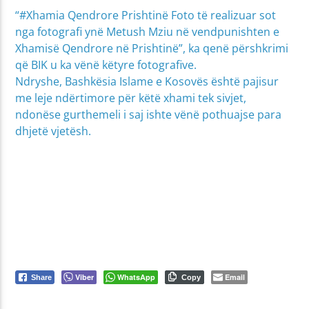
“#Xhamia Qendrore Prishtinë Foto të realizuar sot
nga fotografi ynë Metush Mziu në vendpunishten e
Xhamisë Qendrore në Prishtinë”, ka qenë përshkrimi
që BIK u ka vënë këtyre fotografive.
Ndryshe, Bashkësia Islame e Kosovës është pajisur
me leje ndërtimore për këtë xhami tek sivjet,
ndonëse gurthemeli i saj ishte vënë pothuajse para
dhjetë vjetësh.
Viber
WhatsApp
Email
Share
Copy