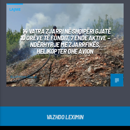
LAJME
14 VATRA ZJARRI NË SHQIPËRI GJATË
10 ORËVE TË FUNDIT, 7 ENDE AKTIVE –
NDËRHYRJE ME ZJARRFIKËS,
HELIKOPTER DHE AVION
Kushtrim Guraj
6 GUSHT, 2026
VAZHDO LEXIMIN