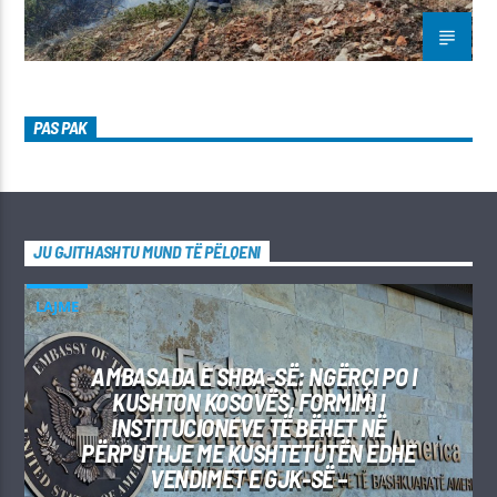
PAS PAK
JU GJITHASHTU MUND TË PËLQENI
LAJME
AMBASADA E SHBA-SË: NGËRÇI PO I
KUSHTON KOSOVËS, FORMIMI I
INSTITUCIONEVE TË BËHET NË
PËRPUTHJE ME KUSHTETUTËN EDHE
VENDIMET E GJK-SË –