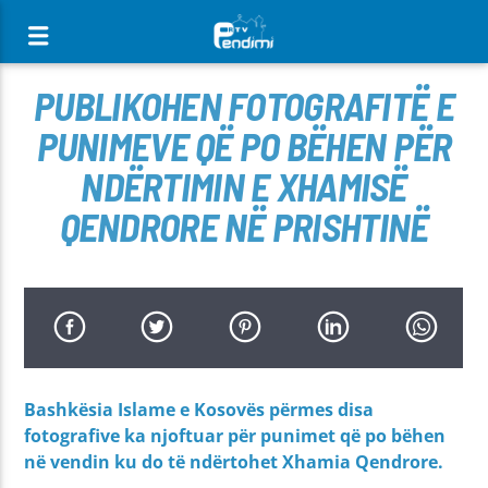
[There are no radio stations in the database]
PUBLIKOHEN FOTOGRAFITË E
PUNIMEVE QË PO BËHEN PËR
NDËRTIMIN E XHAMISË
QENDRORE NË PRISHTINË
Bashkësia Islame e Kosovës përmes disa
fotografive ka njoftuar për punimet që po bëhen
në vendin ku do të ndërtohet Xhamia Qendrore.