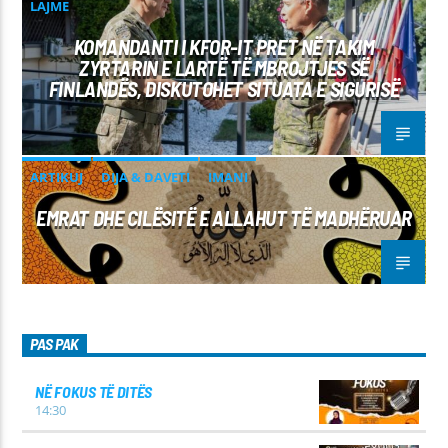
LAJME
KOMANDANTI I KFOR-IT PRET NË TAKIM
ZYRTARIN E LARTË TË MBROJTJES SË
FINLANDËS, DISKUTOHET SITUATA E SIGURISË
ARTIKUJ
DIJA & DAVETI
IMANI
EMRAT DHE CILËSITË E ALLAHUT TË MADHËRUAR
PAS PAK
NË FOKUS TË DITËS
14:30