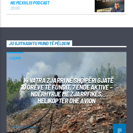
NE MEXHLIS PODCAST
20:00
JU GJITHASHTU MUND TË PËLQENI
LAJME
14 VATRA ZJARRI NË SHQIPËRI GJATË
10 ORËVE TË FUNDIT, 7 ENDE AKTIVE –
NDËRHYRJE ME ZJARRFIKËS,
HELIKOPTER DHE AVION
Kushtrim Guraj
6 GUSHT, 2026