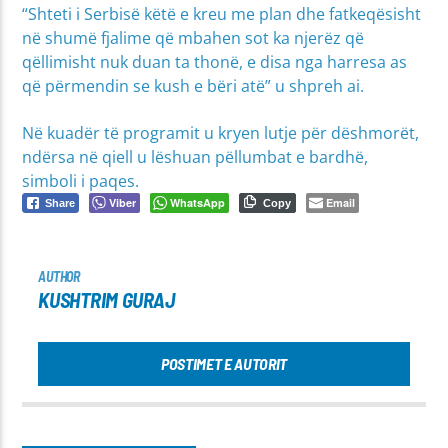
“Shteti i Serbisë këtë e kreu me plan dhe fatkeqësisht
në shumë fjalime që mbahen sot ka njerëz që
qëllimisht nuk duan ta thonë, e disa nga harresa as
që përmendin se kush e bëri atë” u shpreh ai.
Në kuadër të programit u kryen lutje për dëshmorët,
ndërsa në qiell u lëshuan pëllumbat e bardhë,
simboli i paqes.
Viber
WhatsApp
Email
Share
Copy
AUTHOR
KUSHTRIM GURAJ
POSTIMET E AUTORIT