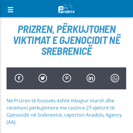
[There are no radio stations in the database]
PRIZREN, PËRKUJTOHEN
VIKTIMAT E GJENOCIDIT NË
SREBRENICË
Në Prizren të Kosovës është mbajtur marsh dhe
ceremoni përkujtimore me rastin e 27-vjetorit të
Gjenocidit në Srebrenicë, raporton Anadolu Agency
(AA).