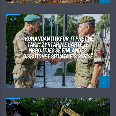
LAJME
KOMANDANTI I KFOR-IT PRET NË
TAKIM ZYRTARIN E LARTË TË
MBROJTJES SË FINLANDËS,
DISKUTOHET SITUATA E SIGURISË
Kushtrim Guraj
6 GUSHT, 2026
LAJME