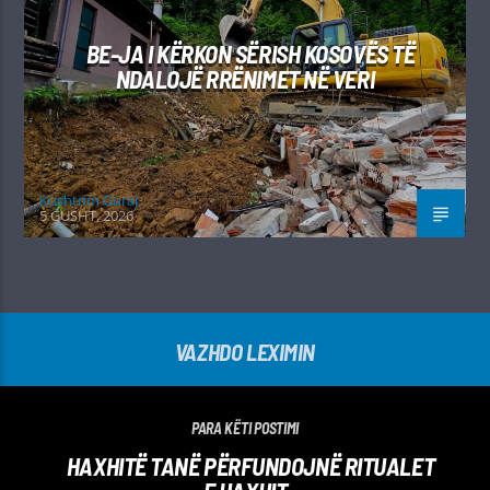
BE-JA I KËRKON SËRISH KOSOVËS TË
NDALOJË RRËNIMET NË VERI
Kushtrim Guraj
5 GUSHT, 2026
VAZHDO LEXIMIN
PARA KËTI POSTIMI
HAXHITË TANË PËRFUNDOJNË RITUALET