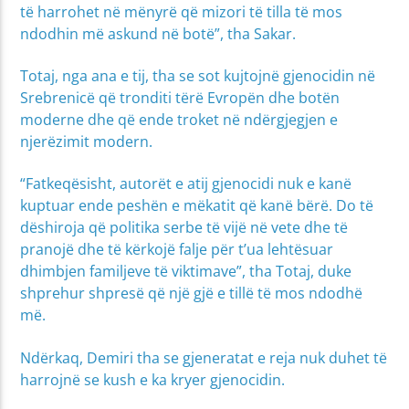
të harrohet në mënyrë që mizori të tilla të mos
ndodhin më askund në botë”, tha Sakar.
Totaj, nga ana e tij, tha se sot kujtojnë gjenocidin në
Srebrenicë që tronditi tërë Evropën dhe botën
moderne dhe që ende troket në ndërgjegjen e
njerëzimit modern.
“Fatkeqësisht, autorët e atij gjenocidi nuk e kanë
kuptuar ende peshën e mëkatit që kanë bërë. Do të
dëshiroja që politika serbe të vijë në vete dhe të
pranojë dhe të kërkojë falje për t’ua lehtësuar
dhimbjen familjeve të viktimave”, tha Totaj, duke
shprehur shpresë që një gjë e tillë të mos ndodhë
më.
Ndërkaq, Demiri tha se gjeneratat e reja nuk duhet të
harrojnë se kush e ka kryer gjenocidin.