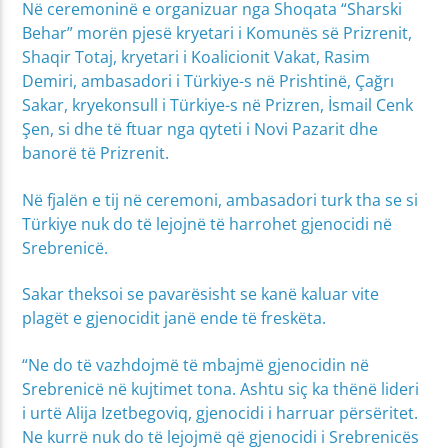
Në ceremoninë e organizuar nga Shoqata “Sharski
Behar” morën pjesë kryetari i Komunës së Prizrenit,
Shaqir Totaj, kryetari i Koalicionit Vakat, Rasim
Demiri, ambasadori i Türkiye-s në Prishtinë, Çağrı
Sakar, kryekonsull i Türkiye-s në Prizren, İsmail Cenk
Şen, si dhe të ftuar nga qyteti i Novi Pazarit dhe
banorë të Prizrenit.
Në fjalën e tij në ceremoni, ambasadori turk tha se si
Türkiye nuk do të lejojnë të harrohet gjenocidi në
Srebrenicë.
Sakar theksoi se pavarësisht se kanë kaluar vite
plagët e gjenocidit janë ende të freskëta.
“Ne do të vazhdojmë të mbajmë gjenocidin në
Srebrenicë në kujtimet tona. Ashtu siç ka thënë lideri
i urtë Alija Izetbegoviq, gjenocidi i harruar përsëritet.
Ne kurrë nuk do të lejojmë që gjenocidi i Srebrenicës