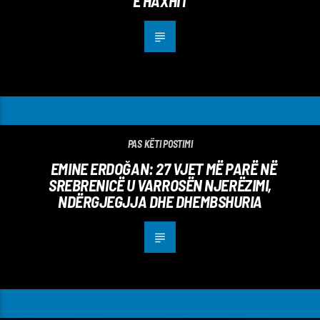
E HAXHIT
PAS KËTI POSTIMI
EMINE ERDOĞAN: 27 VJET MË PARË NË
SREBRENICË U VARROSËN NJERËZIMI,
NDËRGJEGJJA DHE DHEMBSHURIA