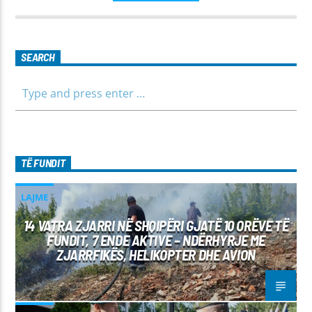
për të gjithë familjen.
SEARCH
TË FUNDIT
LAJME
14 VATRA ZJARRI NË SHQIPËRI GJATË 10 ORËVE TË
FUNDIT, 7 ENDE AKTIVE – NDËRHYRJE ME
ZJARRFIKËS, HELIKOPTER DHE AVION