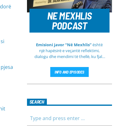
ndorë
NE MEXHLIS
PODCAST
si
Emisioni javor “Në Mexhlis”
është
një hapësirë e veçantë reflektimi,
dialogu dhe mendimi të thellë, ku fjala
e urtë dhe diskutimi i sinqertë marrin
 pjesa
kuptim të veçantë. Ky emision
INFO AND EPISODES
transmetohet
drejtpërdrejt çdo të
martë
, duke sjellë tek publiku një
formë komunikimi të hapur, të qetë
dhe shumë përmbajtësore
SEARCH
nit