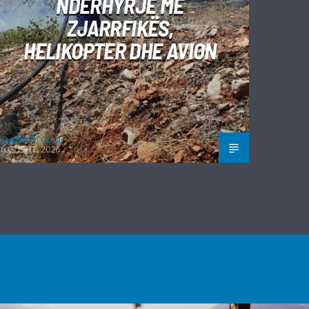
NDËRHYRJE ME
ZJARRFIKËS,
HELIKOPTER DHE AVION
Kushtrim Guraj
6 GUSHT, 2026