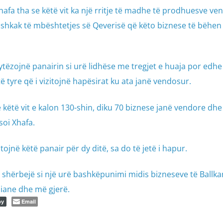
Xhafa tha se këtë vit ka një rritje të madhe të prodhuesve ve
 shkak të mbështetjes së Qeverisë që këto biznese të bëhen
tëzojnë panairin si urë lidhëse me tregjet e huaja por edhe 
 tyre që i vizitojnë hapësirat ku ata janë vendosur.
 këtë vit e kalon 130-shin, diku 70 biznese janë vendore dhe
soi Xhafa.
itojnë këtë panair për dy ditë, sa do të jetë i hapur.
shërbejë si një urë bashkëpunimi midis bizneseve të Ballka
iane dhe më gjerë.
Email
py