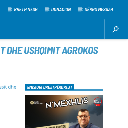
A
RRETH NESH
DONACION
DËRGO MESAZH
IT DHE USHQIMIT AGROKOS
esit dhe
EMISIONI DREJTPËRDREJT