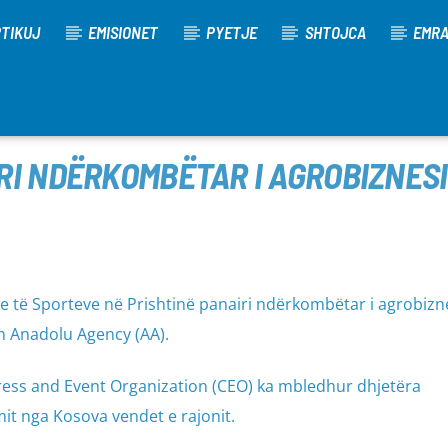
TIKUJ
EMISIONET
PYETJE
SHTOJCA
EMR
RI NDËRKOMBËTAR I AGROBIZNES
he të Sporteve në Prishtinë panairi ndërkombëtar i agrobizn
 Anadolu Agency (AA).
gress and Event Organization (CEO) ka mbledhur dhjetëra
it nga Kosova vendet e rajonit.