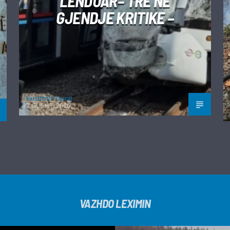
LËNDUAR– TRE NË
GJENDJE KRITIKE –
Kushtrim Guraj
7 GUSHT, 2026
VAZHDO LEXIMIN