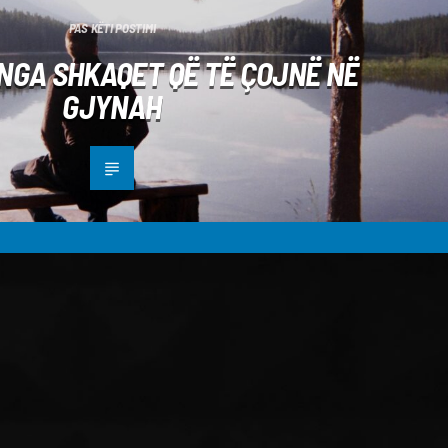
PAS KËTI POSTIMI
NGA SHKAQET QË TË ÇOJNË NË
GJYNAH