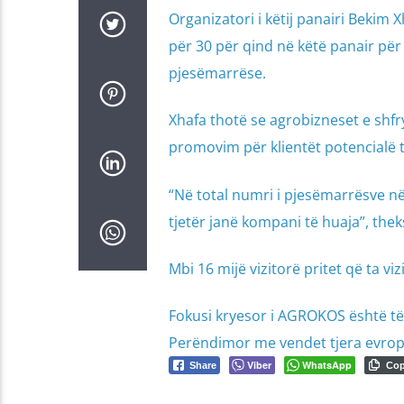
Organizatori i këtij panairi Bekim 
për 30 për qind në këtë panair për
pjesëmarrëse.
Xhafa thotë se agrobizneset e shfry
promovim për klientët potencialë të
“Në total numri i pjesëmarrësve në
tjetër janë kompani të huaja”, thek
Mbi 16 mijë vizitorë pritet që ta viz
Fokusi kryesor i AGROKOS është të 
Perëndimor me vendet tjera evrop
Viber
WhatsApp
Share
Co