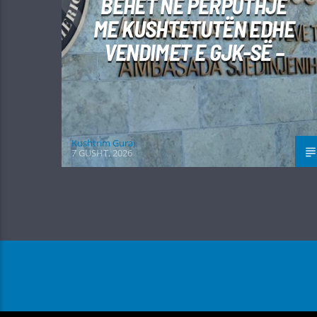
BËHET NË PËRPUTHJE
ME KUSHTETUTËN EDHE
VENDIMET E GJK-SË –
Kushtrim Guraj
7 GUSHT, 2026