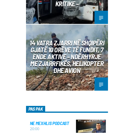
KRITIKE –
14 VATRA ZJARRI NË SHQIPËRI
GJATË 10 ORËVE TË FUNDIT, 7
ENDE AKTIVE – NDËRHYRJE
ME ZJARRFIKËS, HELIKOPTER
DHE AVION
PAS PAK
NE MEXHLIS PODCAST
20:00