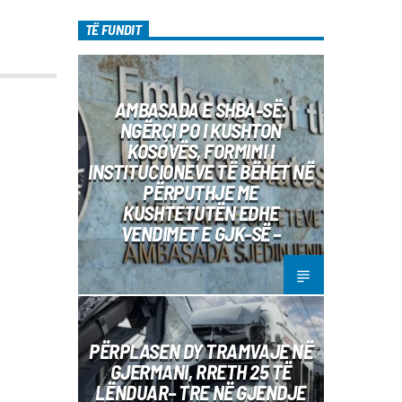
TË FUNDIT
AMBASADA E SHBA-SË:
NGËRÇI PO I KUSHTON
KOSOVËS, FORMIMI I
INSTITUCIONEVE TË BËHET NË
PËRPUTHJE ME
KUSHTETUTËN EDHE
VENDIMET E GJK-SË –
PËRPLASEN DY TRAMVAJE NË
GJERMANI, RRETH 25 TË
LËNDUAR– TRE NË GJENDJE