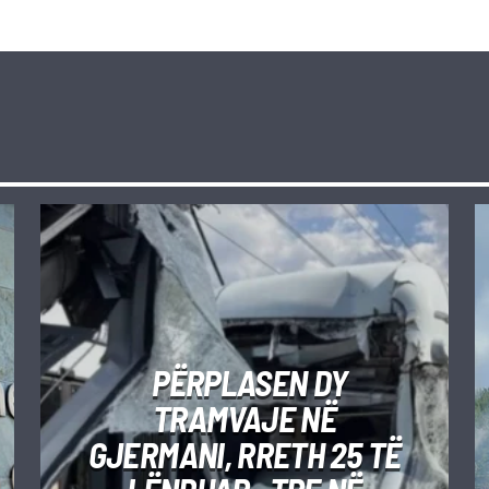
PËRPLASEN DY
TRAMVAJE NË
GJERMANI, RRETH 25 TË