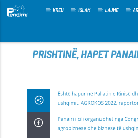
KREU
ISLAM
LAJME
AR
[There are no radio stations in the database]
PRISHTINË, HAPET PANAI
Është hapur në Pallatin e Rinisë d
ushqimit, AGROKOS 2022, raporton
Panairi i cili organizohet nga Con
agrobiznese dhe biznese të ushqim