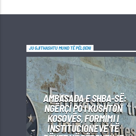
JU GJITHASHTU MUND TË PËLQENI
AMBASADA E SHBA-SË:
NGËRÇI PO I KUSHTON
KOSOVËS, FORMIMI I
INSTITUCIONEVE TË