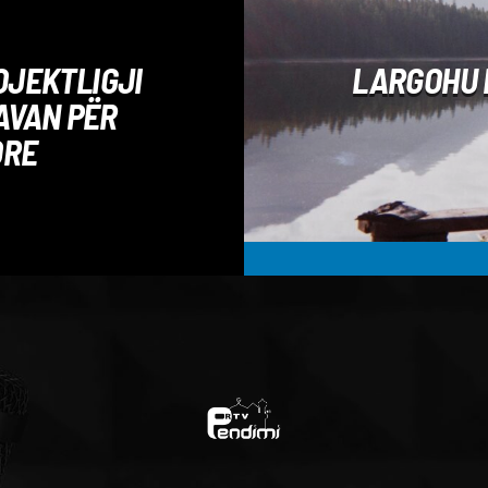
OJEKTLIGJI
LARGOHU 
AVAN PËR
ORE