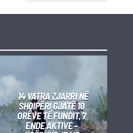
14 VATRA ZJARRI NË
SHQIPËRI GJATË 10
ORËVE TË FUNDIT, 7
ENDE AKTIVE –