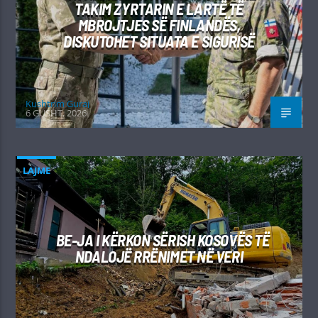
TAKIM ZYRTARIN E LARTË TË
MBROJTJES SË FINLANDËS,
DISKUTOHET SITUATA E SIGURISË
Kushtrim Guraj
6 GUSHT, 2026
LAJME
BE-JA I KËRKON SËRISH KOSOVËS TË
NDALOJË RRËNIMET NË VERI