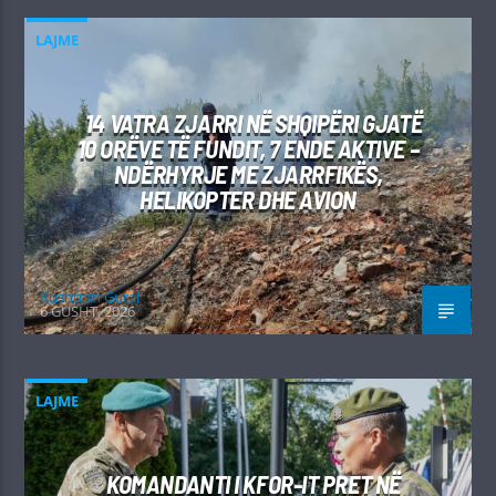
LAJME
14 VATRA ZJARRI NË SHQIPËRI GJATË
10 ORËVE TË FUNDIT, 7 ENDE AKTIVE –
NDËRHYRJE ME ZJARRFIKËS,
HELIKOPTER DHE AVION
Kushtrim Guraj
6 GUSHT, 2026
LAJME
KOMANDANTI I KFOR-IT PRET NË