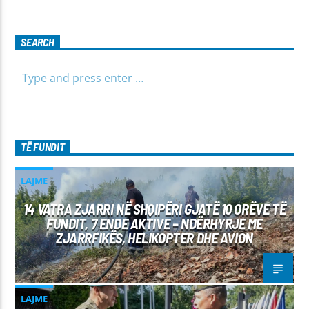
SEARCH
TË FUNDIT
LAJME
14 VATRA ZJARRI NË SHQIPËRI GJATË 10 ORËVE TË
FUNDIT, 7 ENDE AKTIVE – NDËRHYRJE ME
ZJARRFIKËS, HELIKOPTER DHE AVION
LAJME