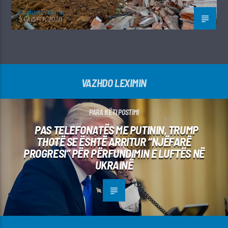
Kushtrim Guraj
5 GUSHT, 2026
VAZHDO LEXIMIN
PARA KËTI POSTIMI
PAS TELEFONATËS ME PUTININ, TRUMP
THOTË SE ËSHTË ARRITUR “NJËFARË
PROGRESI” PËR PËRFUNDIMIN E LUFTËS NË
UKRAINË