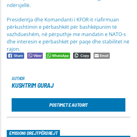
ndërsjellë.
Presidentja dhe Komandanti i KFOR-it riafirmuan
përkushtimin e përbashkët për bashkëpunim të
vazhdueshëm, në përputhje me mandatin e NATO-s
dhe interesin e përbashkët për paqe dhe stabilitet në
rajon.
Viber
WhatsApp
Email
Share
Copy
AUTHOR
KUSHTRIM GURAJ
POSTIMET E AUTORIT
EMISIONI DREJTPËRDREJT