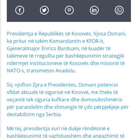
Presidentja e Republikës së Kosovës, Vjosa Osmani,
ka pritur në takim Komandantin e KFOR-it,
Gjeneralmajor Enrico Barduani, në kuadër të
takimeve të rregullta për bashkëpunimin strategjik
ndërmjet institucioneve të Kosovës dhe misionit të
NATO-s, transmeton Anadolu.
Siç njofton Zyra e Presidentes, Osmani potencoi
sfidat aktuale të sigurisë në Kosovë, me theks të
veçantë tek siguria kufitare dhe domosdoshmëria
për parandalim dhe shmangie të çdo përpjekjeje për
destabilizim nga Serbia.
Më tej, presidentja vuri në dukje rëndësinë e
bashkëpunimit të vazhdueshëm dhe angazhimit të