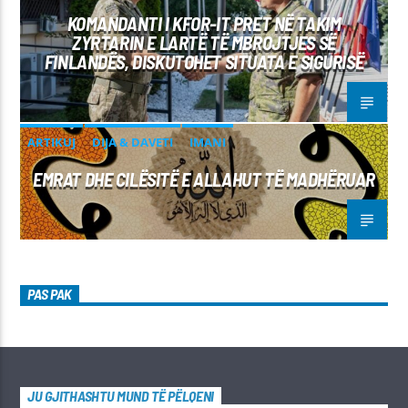
KOMANDANTI I KFOR-IT PRET NË TAKIM
ZYRTARIN E LARTË TË MBROJTJES SË
FINLANDËS, DISKUTOHET SITUATA E SIGURISË
ARTIKUJ
DIJA & DAVETI
IMANI
EMRAT DHE CILËSITË E ALLAHUT TË MADHËRUAR
PAS PAK
JU GJITHASHTU MUND TË PËLQENI