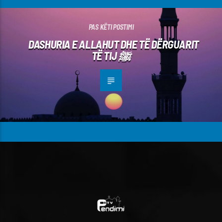
PAS KËTI POSTIMI
DASHURIA E ALLAHUT DHE TË DËRGUARIT
TË TIJ ﷺ