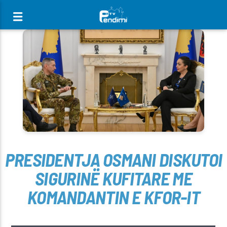
[There are no radio stations in the database]
PRESIDENTJA OSMANI DISKUTOI
SIGURINË KUFITARE ME
KOMANDANTIN E KFOR-IT