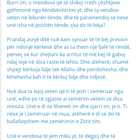
Burri im, u mendova që të shikoj rreth çështjeve
gjithmonë nga këndvështrimi yt, dhe ta vendosi
veten në lëkurën tënde, dhe të paramendoj se nëse
unë isha në pozitën tënde, çka do të bëja?
Prandaj asnjë ditë nuk kam synuar të të bëj presion
për ndonjë kërkesë dhe as ta them një fjalë të rëndë,
përveç se kur shejtani ka arritur të më bëj të gaboj
ndaj teje në disa raste të lehta. Dhe atëherë, shumë
shpejt kërkoja falje tek Allahu dhe pendohesha, dhe
kthehesha kah ti të kërkoj falje dhe ndjesë.
Nuk dua ta lejoj veten që ti të jesh i zemëruar nga
unë, edhe po të zgjaste ai zemërim vetëm se disa
minuta. Unë e di se Xheneti im dhe zjarri im, je ti. Ti
nëse je i zemëruar në mua, atëherë e di se do të
ballafaqohem me zemërimin e Zotit tim.
Unë e vendosa të jem miku yt, të dëgjoj dhe të