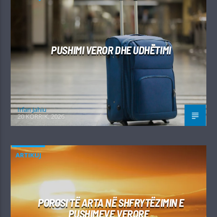
PUSHIMI VEROR DHE UDHËTIMI
Irfan Jahiu
20 KORRIK, 2026
ARTIKUJ
POROSI TË ARTA NË SHFRYTËZIMIN E
PUSHIMEVE VERORE