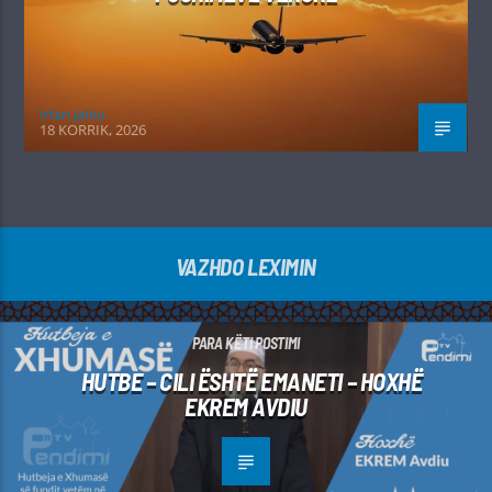
Irfan Jahiu
18 KORRIK, 2026
VAZHDO LEXIMIN
PARA KËTI POSTIMI
HUTBE – CILI ËSHTË EMANETI – HOXHË
EKREM AVDIU