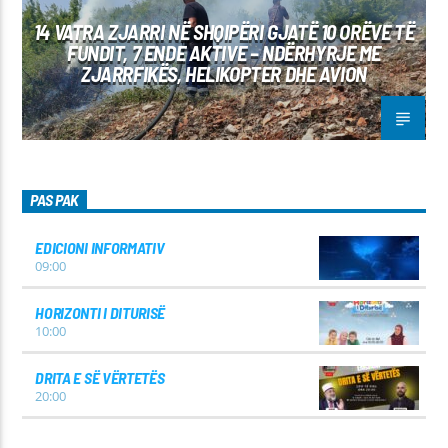
14 VATRA ZJARRI NË SHQIPËRI GJATË 10 ORËVE TË
FUNDIT, 7 ENDE AKTIVE – NDËRHYRJE ME
ZJARRFIKËS, HELIKOPTER DHE AVION
PAS PAK
EDICIONI INFORMATIV
09:00
HORIZONTI I DITURISË
10:00
DRITA E SË VËRTETËS
20:00