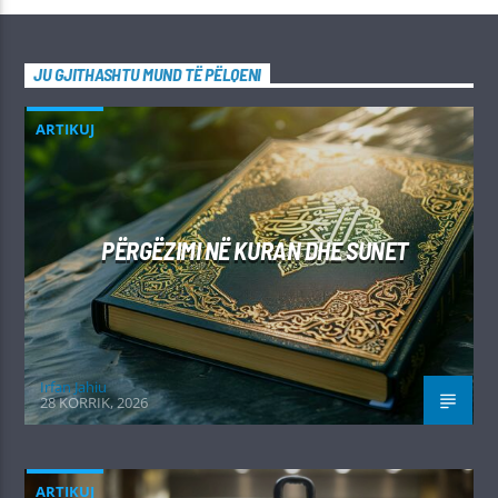
JU GJITHASHTU MUND TË PËLQENI
ARTIKUJ
PËRGËZIMI NË KURAN DHE SUNET
Irfan Jahiu
28 KORRIK, 2026
ARTIKUJ