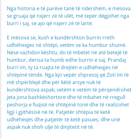
Nga historia e të parëve tanë të ndershëm, e mësova
se gruaja që nxjerr zë të ulët, më tepër dëgjohet nga
burri i saj, se ajo që nxjerr zë të lartë.
E mësova se, kush e kundërshton burrin rreth
udhëheqjes në shtëpi, vetëm se ka humbur shumë.
Nëse vazhdon kështu, do të mbetet në atë betejë të
humbur, derisa ta humb edhe burrin e saj. Prandaj
burri im, ty ta ruajta të drejtën e udhëheqjes në
shtëpinë tënde. Nga kjo vepër shpresoj që Zoti im të
më shpërblejë dhe për këtë arsye nuk të
kundërshtova aspak, vetëm e vetëm të përqendrohet
jeta jona bashkëshortore dhe të mbahet në rregull
peshorja e fuqisë në shtëpinë tonë dhe të realizohet
ligji i gjithësisë në të. Patjetër shtëpia të ketë
udhëheqës dhe patjetër të ketë pasues, dhe unë
aspak nuk shoh ulje të dinjitetit në të.