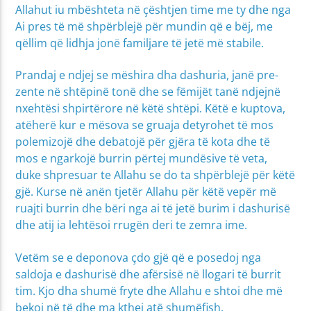
Allahut iu mbështeta në çështjen time me ty dhe nga
Ai pres të më shpërblejë për mundin që e bëj, me
qëllim që lidhja jonë familjare të jetë më stabile.
Prandaj e ndjej se mëshira dha dashuria, janë pre­
zente në shtëpinë tonë dhe se fëmijët tanë ndjejnë
nxehtësi shpirtërore në këtë shtëpi. Këtë e kuptova,
atëherë kur e mësova se gruaja detyrohet të mos
polemizojë dhe debatojë për gjëra të kota dhe të
mos e ngarkojë burrin përtej mundësive të veta,
duke shpresuar te Allahu se do ta shpërblejë për këtë
gjë. Kurse në anën tjetër Allahu për këtë vepër më
ruajti burrin dhe bëri nga ai të jetë burim i dashurisë
dhe atij ia lehtësoi rrugën deri te zemra ime.
Vetëm se e deponova çdo gjë që e posedoj nga
saldoja e dashurisë dhe afërsisë në llogari të burrit
tim. Kjo dha shumë fryte dhe Allahu e shtoi dhe më
bekoi në të dhe ma kthej atë shumëfish.