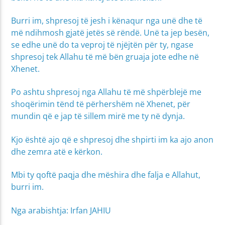
Burri im, shpresoj të jesh i kënaqur nga unë dhe të
më ndihmosh gjatë jetës së rëndë. Unë ta jep besën,
se edhe unë do ta veproj të njëjtën për ty, ngase
shpresoj tek Allahu të më bën gruaja jote edhe në
Xhenet.
Po ashtu shpresoj nga Allahu të më shpërblejë me
shoqërimin tënd të përhershëm në Xhenet, për
mundin që e jap të sillem mirë me ty në dynja.
Kjo është ajo që e shpresoj dhe shpirti im ka ajo anon
dhe zemra atë e kërkon.
Mbi ty qoftë paqja dhe mëshira dhe falja e Allahut,
burri im.
Nga arabishtja: Irfan JAHIU