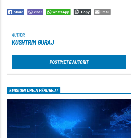
Viber
WhatsApp
Email
Share
Copy
AUTHOR
KUSHTRIM GURAJ
POSTIMET E AUTORIT
EMISIONI DREJTPËRDREJT