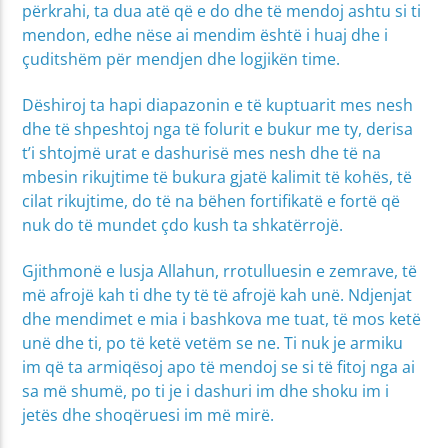
përkrahi, ta dua atë që e do dhe të mendoj ashtu si ti
mendon, edhe nëse ai mendim është i huaj dhe i
çuditshëm për mendjen dhe logjikën time.
Dëshiroj ta hapi diapazonin e të kuptuarit mes nesh
dhe të shpeshtoj nga të folurit e bukur me ty, derisa
t’i shtojmë urat e dashurisë mes nesh dhe të na
mbesin rikujtime të bukura gjatë kalimit të kohës, të
cilat rikujtime, do të na bëhen fortifikatë e fortë që
nuk do të mundet çdo kush ta shkatërrojë.
Gjithmonë e lusja Allahun, rrotulluesin e zemrave, të
më afrojë kah ti dhe ty të të afrojë kah unë. Ndjenjat
dhe mendimet e mia i bashkova me tuat, të mos ketë
unë dhe ti, po të ketë vetëm se ne. Ti nuk je armiku
im që ta armiqësoj apo të mendoj se si të fitoj nga ai
sa më shumë, po ti je i dashuri im dhe shoku im i
jetës dhe shoqëruesi im më mirë.