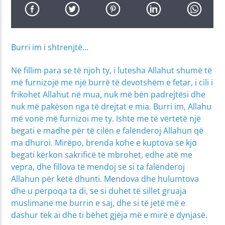
Burri im i shtrenjtë…
Në fillim para se të njoh ty, i lutesha Allahut shumë të
më furnizojë me një burrë të devotshëm e fetar, i cili i
frikohet Allahut në mua, nuk më bën padrejtësi dhe
nuk më pakëson nga të drejtat e mia. Burri im, Allahu
më vonë më furnizoi me ty. Ishte me të vërtetë një
begati e madhe për të cilën e falënderoj Allahun që
ma dhuroi. Mirëpo, brenda kohe e kuptova se kjo
begati kërkon sakrificë të mbrohet, edhe atë me
vepra, dhe fillova të mendoj se si ta falënderoj
Allahun për këtë dhunti. Mendova dhe hulumtova
dhe u përpoqa ta di, se si duhet të sillet gruaja
muslimane me burrin e saj, dhe si të jetë më e
dashur tek ai dhe ti bëhet gjëja më e mirë e dynjasë.