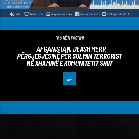
PAS KËTI POSTIMI
AFGANISTAN, DEASH MERR
PËRGJEGJËSINË PËR SULMIN TERRORIST
NË XHAMINË E KOMUNITETIT SHIIT