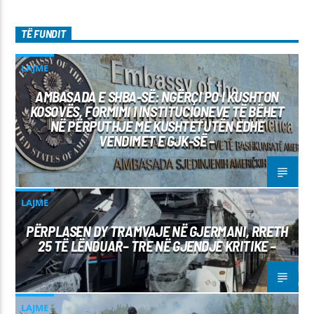
TË FUNDIT
LAJME
AMBASADA E SHBA-SË: NGËRÇI PO I KUSHTON
KOSOVËS, FORMIMI I INSTITUCIONEVE TË BËHET
NË PËRPUTHJE ME KUSHTETUTËN EDHE
VENDIMET E GJK-SË –
LAJME
PËRPLASEN DY TRAMVAJE NË GJERMANI, RRETH
25 TË LËNDUAR– TRE NË GJENDJE KRITIKE –
LAJME