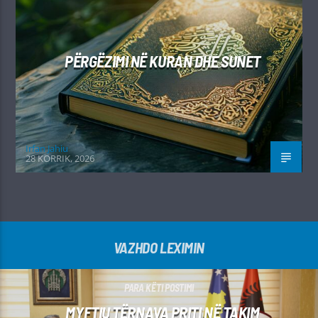
PËRGËZIMI NË KURAN DHE SUNET
Irfan Jahiu
28 KORRIK, 2026
VAZHDO LEXIMIN
PARA KËTI POSTIMI
MYFTIU TËRNAVA PRITI NË TAKIM