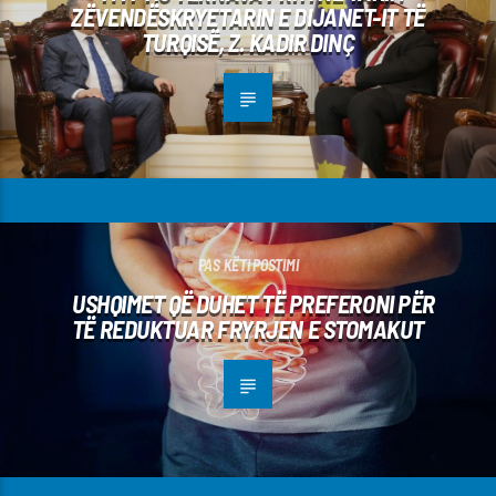
ZËVENDËSKRYETARIN E DIJANET-IT TË
TURQISË, Z. KADIR DINÇ
PAS KËTI POSTIMI
USHQIMET QË DUHET TË PREFERONI PËR
TË REDUKTUAR FRYRJEN E STOMAKUT