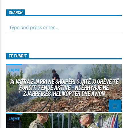
SEARCH
TË FUNDIT
LAJME
14 VATRA ZJARRI NË SHQIPËRI GJATË 10 ORËVE TË
FUNDIT, 7 ENDE AKTIVE – NDËRHYRJE ME
ZJARRFIKËS, HELIKOPTER DHE AVION
LAJME