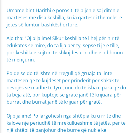
Umame bint Harithi e porositi të bijën e saj ditën e
martesës me disa këshilla, ku ia qartësoi themelet e
jetës së lumtur bashkëshortore.
Ajo tha: “Oj bija ime! Sikur këshilla të lihej për hir të
edukatës së mirë, do ta lija për ty, sepse ti je e tillë,
por këshilla e kujton të shkujdesurin dhe e ndihmon
të mençurin.
Po qe se do të ishte në rregull që gruaja ta linte
martesën që të kujdeset për prindërit për shkak të
nevojës së madhe të tyre, unë do të isha e para që do
ta bëja atë, por kuptoje se gratë janë të krijuara për
burrat dhe burrat janë të krijuar për gratë.
Oj bija ime! Po largohesh nga shtëpia ku u rrite dhe
kalove një periudhë të mrekullueshme të jetës, për te
një shtëpi të panjohur dhe burrë që nuk e ke