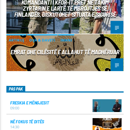
KOMANDANTI I KFOR-IT PRET NË TAKIM
ZYRTARIN E LARTË TË MBROJTJES SË
FINLANDËS, DISKUTOHET SITUATA E SIGURISË
ARTIKUJ
DIJA & DAVETI
IMANI
EMRAT DHE CILËSITË E ALLAHUT TË MADHËRUAR
PAS PAK
FRESKIA E MËNGJESIT
09:00
NË FOKUS TË DITËS
14:30