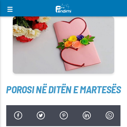
[There are no radio stations in the database]
POROSI NË DITËN E MARTESËS