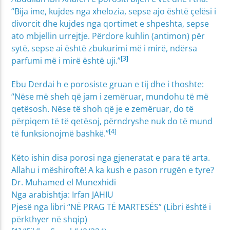
“Bija ime, kujdes nga xhelozia, sepse ajo është çelësi i
divorcit dhe kujdes nga qortimet e shpeshta, sepse
ato mbjellin urrejtje. Përdore kuhlin (antimon) për
sytë, sepse ai është zbukurimi më i mirë, ndërsa
[3]
parfumi më i mirë është uji.”
Ebu Derdai h e porosiste gruan e tij dhe i thoshte:
“Nëse më sheh që jam i zemëruar, mundohu të më
qetësosh. Nëse të shoh që je e zemëruar, do të
përpiqem të të qetësoj, përndryshe nuk do të mund
[4]
të funksionojmë bashkë.”
Këto ishin disa porosi nga gjeneratat e para të arta.
Allahu i mëshiroftë! A ka kush e pason rrugën e tyre?
Dr. Muhamed el Munexhidi
Nga arabishtja: Irfan JAHIU
Pjesë nga libri “NË PRAG TË MARTESËS” (Libri është i
përkthyer në shqip)