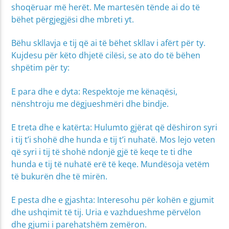
shoqëruar më herët. Me martesën tënde ai do të
bëhet përgjegjësi dhe mbreti yt.
Bëhu skllavja e tij që ai të bëhet skllav i afërt për ty.
Kujdesu për këto dhjetë cilësi, se ato do të bëhen
shpëtim për ty:
E para dhe e dyta: Respektoje me kënaqësi,
nënshtroju me dëgjueshmëri dhe bindje.
E treta dhe e katërta: Hulumto gjërat që dëshiron syri
i tij t’i shohë dhe hunda e tij t’i nuhatë. Mos lejo veten
që syri i tij të shohë ndonjë gjë të keqe te ti dhe
hunda e tij të nuhatë erë të keqe. Mundësoja vetëm
të bukurën dhe të mirën.
E pesta dhe e gjashta: Interesohu për kohën e gjumit
dhe ushqimit të tij. Uria e vazhdueshme përvëlon
dhe gjumi i parehatshëm zemëron.