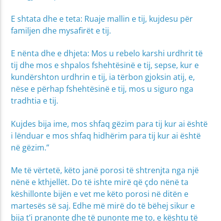
E shtata dhe e teta: Ruaje mallin e tij, kujdesu për
familjen dhe mysafirët e tij.
E nënta dhe e dhjeta: Mos u rebelo karshi urdhrit të
tij dhe mos e shpalos fshehtësinë e tij, sepse, kur e
kundërshton urdhrin e tij, ia tërbon gjoksin atij, e,
nëse e përhap fshehtësinë e tij, mos u siguro nga
tradhtia e tij.
Kujdes bija ime, mos shfaq gëzim para tij kur ai është
i lënduar e mos shfaq hidhërim para tij kur ai është
në gëzim.”
Me të vërtetë, këto janë porosi të shtrenjta nga një
nënë e kthjellët. Do të ishte mirë që çdo nënë ta
këshillonte bijën e vet me këto porosi në ditën e
martesës së saj. Edhe më mirë do të bëhej sikur e
bija t’i pranonte dhe të punonte me to, e kështu të