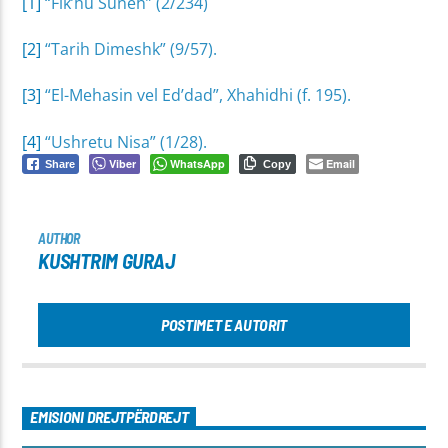
[1]
“Fik’hu Suneh” (2/234)
[2]
“Tarih Dimeshk” (9/57).
[3]
“El-Mehasin vel Ed’dad”, Xhahidhi (f. 195).
[4]
“Ushretu Nisa” (1/28).
Viber
WhatsApp
Email
Share
Copy
AUTHOR
KUSHTRIM GURAJ
POSTIMET E AUTORIT
EMISIONI DREJTPËRDREJT