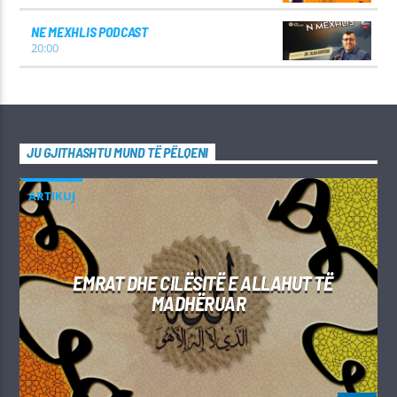
NE MEXHLIS PODCAST
20:00
JU GJITHASHTU MUND TË PËLQENI
ARTIKUJ
EMRAT DHE CILËSITË E ALLAHUT TË
MADHËRUAR