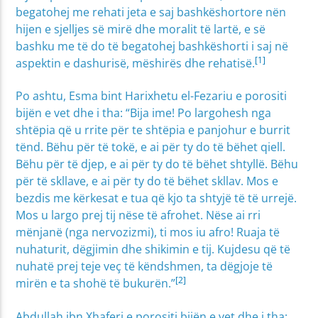
begatohej me rehati jeta e saj bashkëshortore nën
hijen e sjelljes së mirë dhe moralit të lartë, e së
bashku me të do të begatohej bashkëshorti i saj në
[1]
aspektin e dashurisë, mëshirës dhe rehatisë.
Po ashtu, Esma bint Harixhetu el-Fezariu e porositi
bijën e vet dhe i tha: “Bija ime! Po largohesh nga
shtëpia që u rrite për te shtëpia e panjohur e burrit
tënd. Bëhu për të tokë, e ai për ty do të bëhet qiell.
Bëhu për të djep, e ai për ty do të bëhet shtyllë. Bëhu
për të skllave, e ai për ty do të bëhet skllav. Mos e
bezdis me kërkesat e tua që kjo ta shtyjë të të urrejë.
Mos u largo prej tij nëse të afrohet. Nëse ai rri
mënjanë (nga nervozizmi), ti mos iu afro! Ruaja të
nuhaturit, dëgjimin dhe shikimin e tij. Kujdesu që të
nuhatë prej teje veç të këndshmen, ta dëgjoje të
[2]
mirën e ta shohë të bukurën.”
Abdullah ibn Xhaferi e porositi bijën e vet dhe i tha: