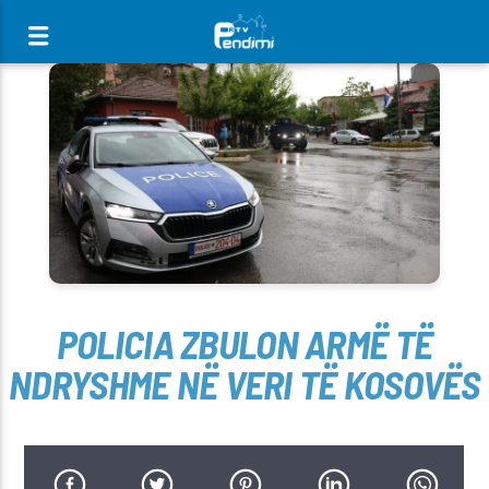
[There are no radio stations in the database]
POLICIA ZBULON ARMË TË
NDRYSHME NË VERI TË KOSOVËS