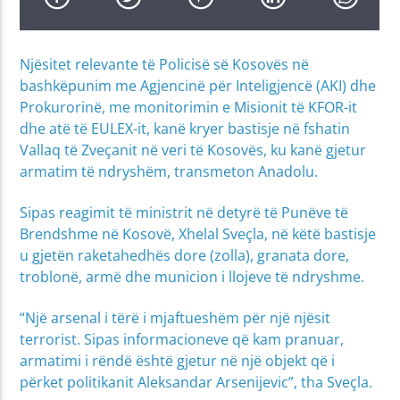
Njësitet relevante të Policisë së Kosovës në
bashkëpunim me Agjencinë për Inteligjencë (AKI) dhe
Prokurorinë, me monitorimin e Misionit të KFOR-it
dhe atë të EULEX-it, kanë kryer bastisje në fshatin
Vallaq të Zveçanit në veri të Kosovës, ku kanë gjetur
armatim të ndryshëm, transmeton Anadolu.
Sipas reagimit të ministrit në detyrë të Punëve të
Brendshme në Kosovë, Xhelal Sveçla, në këtë bastisje
u gjetën raketahedhës dore (zolla), granata dore,
troblonë, armë dhe municion i llojeve të ndryshme.
“Një arsenal i tërë i mjaftueshëm për një njësit
terrorist. Sipas informacioneve që kam pranuar,
armatimi i rëndë është gjetur në një objekt që i
përket politikanit Aleksandar Arsenijevic”, tha Sveçla.