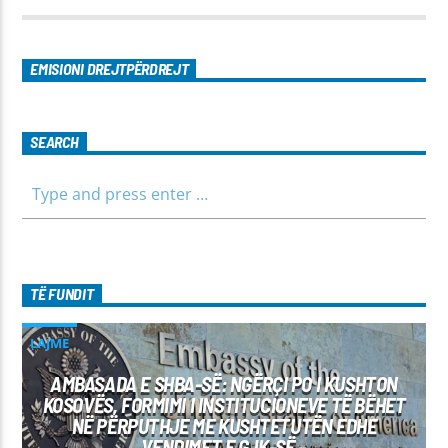
EMISIONI DREJTPËRDREJT
SEARCH
TË FUNDIT
LAJME
AMBASADA E SHBA-SË: NGËRÇI PO I KUSHTON
KOSOVËS, FORMIMI I INSTITUCIONEVE TË BËHET
NË PËRPUTHJE ME KUSHTETUTËN EDHE
VENDIMET E GJK-SË –