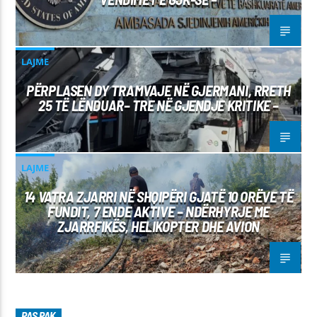
LAJME
PËRPLASEN DY TRAMVAJE NË GJERMANI, RRETH
25 TË LËNDUAR– TRE NË GJENDJE KRITIKE –
LAJME
14 VATRA ZJARRI NË SHQIPËRI GJATË 10 ORËVE TË
FUNDIT, 7 ENDE AKTIVE – NDËRHYRJE ME
ZJARRFIKËS, HELIKOPTER DHE AVION
PAS PAK