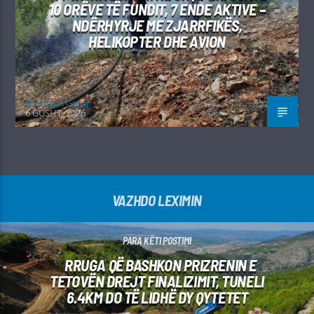
10 ORËVE TË FUNDIT, 7 ENDE AKTIVE –
NDËRHYRJE ME ZJARRFIKËS,
HELIKOPTER DHE AVION
Kushtrim Guraj
6 GUSHT, 2026
VAZHDO LEXIMIN
PARA KËTI POSTIMI
RRUGA QË BASHKON PRIZRENIN E
TETOVËN DREJT FINALIZIMIT, TUNELI
6.4KM DO TË LIDHË DY QYTETET