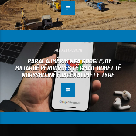
PAS KËTI POSTIMI
PARALAJMËRIM NGA GOOGLE, DY
MILIARDË PËRDORUES TË GMAIL DUHET TË
NDRYSHOJNË FJALËKALIMET E TYRE