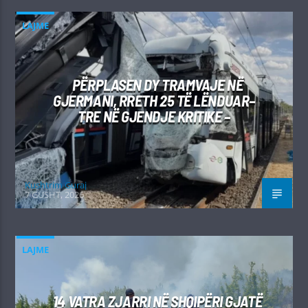
LAJME
PËRPLASEN DY TRAMVAJE NË
GJERMANI, RRETH 25 TË LËNDUAR–
TRE NË GJENDJE KRITIKE –
Kushtrim Guraj
7 GUSHT, 2026
LAJME
14 VATRA ZJARRI NË SHQIPËRI GJATË