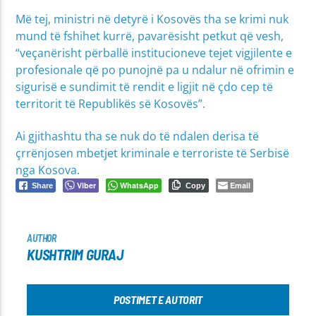
Më tej, ministri në detyrë i Kosovës tha se krimi nuk
mund të fshihet kurrë, pavarësisht petkut që vesh,
“veçanërisht përballë institucioneve tejet vigjilente e
profesionale që po punojnë pa u ndalur në ofrimin e
sigurisë e sundimit të rendit e ligjit në çdo cep të
territorit të Republikës së Kosovës”.
Ai gjithashtu tha se nuk do të ndalen derisa të
çrrënjosen mbetjet kriminale e terroriste të Serbisë
nga Kosova.
Viber
WhatsApp
Email
Share
Copy
AUTHOR
KUSHTRIM GURAJ
POSTIMET E AUTORIT