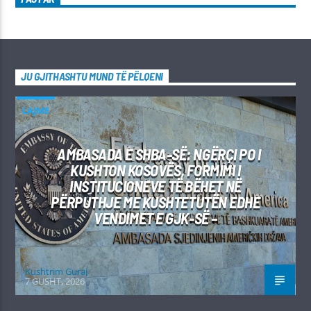
JU GJITHASHTU MUND TË PËLQENI
LAJME
AMBASADA E SHBA-SË: NGËRÇI PO I
KUSHTON KOSOVËS, FORMIMI I
INSTITUCIONEVE TË BËHET NË
PËRPUTHJE ME KUSHTETUTËN EDHE
VENDIMET E GJK-SË –
Kushtrim Guraj
7 GUSHT, 2026