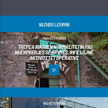
VAZHDO LEXIMIN
PARA KËTI POSTIMI
TREPÇA RIKTHEN NORMALITETIN PAS
NDËRPRERJES SË RRYMËS, RIFILLOJNË
AKTIVITETET OPERATIVE
PAS KËTI POSTIMI