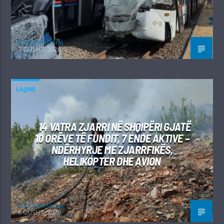
Kushtrim Guraj
7 GUSHT, 2026
LAJME
14 VATRA ZJARRI NË SHQIPËRI GJATË
10 ORËVE TË FUNDIT, 7 ENDE AKTIVE –
NDËRHYRJE ME ZJARRFIKËS,
HELIKOPTER DHE AVION
Kushtrim Guraj
6 GUSHT, 2026