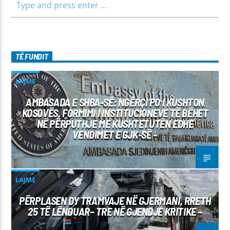
TË FUNDIT
LAJME
AMBASADA E SHBA-SË: NGËRÇI PO I KUSHTON
KOSOVËS, FORMIMI I INSTITUCIONEVE TË BËHET
NË PËRPUTHJE ME KUSHTETUTËN EDHE
VENDIMET E GJK-SË –
LAJME
PËRPLASEN DY TRAMVAJE NË GJERMANI, RRETH
25 TË LËNDUAR– TRE NË GJENDJE KRITIKE –