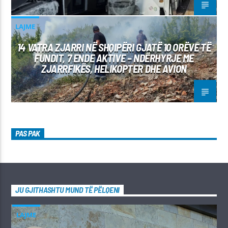
LAJME
14 VATRA ZJARRI NË SHQIPËRI GJATË 10 ORËVE TË
FUNDIT, 7 ENDE AKTIVE – NDËRHYRJE ME
ZJARRFIKËS, HELIKOPTER DHE AVION
PAS PAK
JU GJITHASHTU MUND TË PËLQENI
LAJME