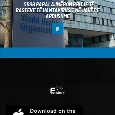
OBSH PARALAJMËRON RRITJE TË
RASTEVE TË HANTAVIRUSIT NË JAVËT E
ARDHSHME