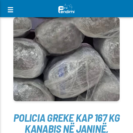
[There are no radio stations in the database]
POLICIA GREKE KAP 167 KG
KANABIS NË JANINË,