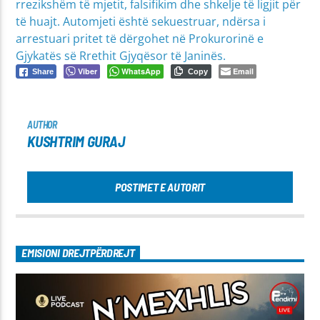
rrezikshëm të mjetit, falsifikim dhe shkelje të ligjit për
të huajt. Automjeti është sekuestruar, ndërsa i
arrestuari pritet të dërgohet në Prokurorinë e
Gjykatës së Rrethit Gjyqësor të Janinës.
Viber
WhatsApp
Email
Share
Copy
AUTHOR
KUSHTRIM GURAJ
POSTIMET E AUTORIT
EMISIONI DREJTPËRDREJT