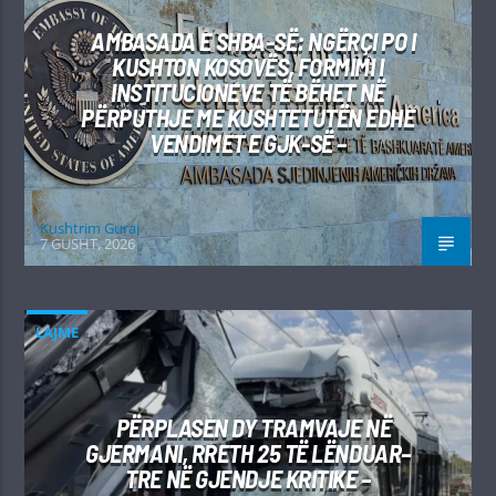
AMBASADA E SHBA-SË: NGËRÇI PO I
KUSHTON KOSOVËS, FORMIMI I
INSTITUCIONEVE TË BËHET NË
PËRPUTHJE ME KUSHTETUTËN EDHE
VENDIMET E GJK-SË –
Kushtrim Guraj
7 GUSHT, 2026
LAJME
PËRPLASEN DY TRAMVAJE NË
GJERMANI, RRETH 25 TË LËNDUAR–
TRE NË GJENDJE KRITIKE –