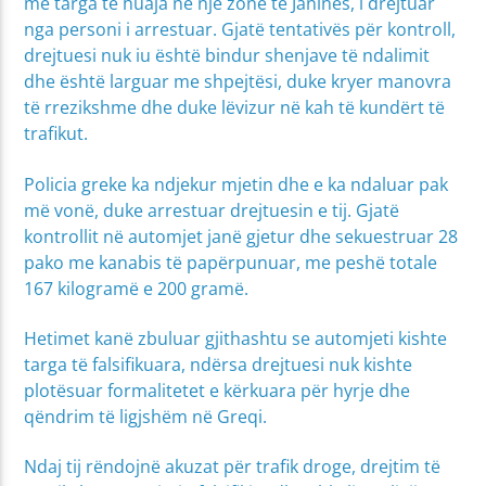
me targa të huaja në një zonë të Janinës, i drejtuar
nga personi i arrestuar. Gjatë tentativës për kontroll,
drejtuesi nuk iu është bindur shenjave të ndalimit
dhe është larguar me shpejtësi, duke kryer manovra
të rrezikshme dhe duke lëvizur në kah të kundërt të
trafikut.
Policia greke ka ndjekur mjetin dhe e ka ndaluar pak
më vonë, duke arrestuar drejtuesin e tij. Gjatë
kontrollit në automjet janë gjetur dhe sekuestruar 28
pako me kanabis të papërpunuar, me peshë totale
167 kilogramë e 200 gramë.
Hetimet kanë zbuluar gjithashtu se automjeti kishte
targa të falsifikuara, ndërsa drejtuesi nuk kishte
plotësuar formalitetet e kërkuara për hyrje dhe
qëndrim të ligjshëm në Greqi.
Ndaj tij rëndojnë akuzat për trafik droge, drejtim të