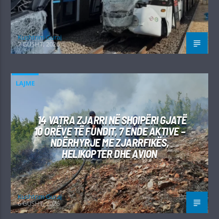
Kushtrim Guraj
7 GUSHT, 2026
LAJME
14 VATRA ZJARRI NË SHQIPËRI GJATË
10 ORËVE TË FUNDIT, 7 ENDE AKTIVE –
NDËRHYRJE ME ZJARRFIKËS,
HELIKOPTER DHE AVION
Kushtrim Guraj
6 GUSHT, 2026