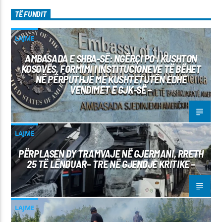
TË FUNDIT
LAJME
AMBASADA E SHBA-SË: NGËRÇI PO I KUSHTON
KOSOVËS, FORMIMI I INSTITUCIONEVE TË BËHET
NË PËRPUTHJE ME KUSHTETUTËN EDHE
VENDIMET E GJK-SË –
LAJME
PËRPLASEN DY TRAMVAJE NË GJERMANI, RRETH
25 TË LËNDUAR– TRE NË GJENDJE KRITIKE –
LAJME