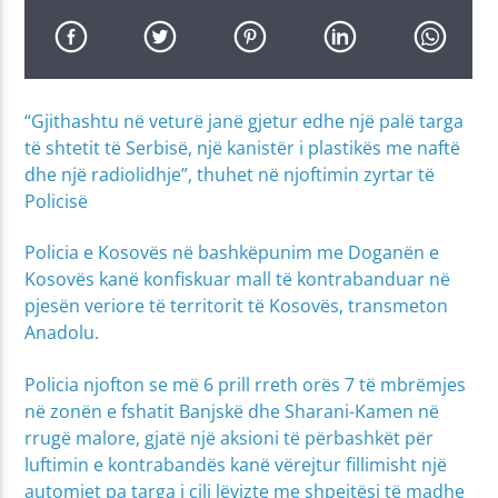
“Gjithashtu në veturë janë gjetur edhe një palë targa
të shtetit të Serbisë, një kanistër i plastikës me naftë
dhe një radiolidhje”, thuhet në njoftimin zyrtar të
Policisë
Policia e Kosovës në bashkëpunim me Doganën e
Kosovës kanë konfiskuar mall të kontrabanduar në
pjesën veriore të territorit të Kosovës, transmeton
Anadolu.
Policia njofton se më 6 prill rreth orës 7 të mbrëmjes
në zonën e fshatit Banjskë dhe Sharani-Kamen në
rrugë malore, gjatë një aksioni të përbashkët për
luftimin e kontrabandës kanë vërejtur fillimisht një
automjet pa targa i cili lëvizte me shpejtësi të madhe