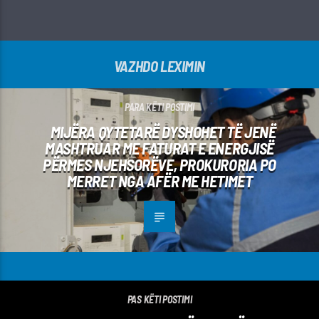
VAZHDO LEXIMIN
PARA KËTI POSTIMI
MIJËRA QYTETARË DYSHOHET TË JENË
MASHTRUAR ME FATURAT E ENERGJISË
PËRMES NJEHSORËVE, PROKURORIA PO
MERRET NGA AFËR ME HETIMET
PAS KËTI POSTIMI