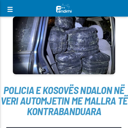
[There are no radio stations in the database]
POLICIA E KOSOVËS NDALON NË
VERI AUTOMJETIN ME MALLRA TË
KONTRABANDUARA