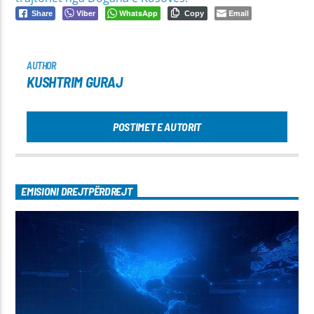
Viber
WhatsApp
Email
Share
Copy
AUTHOR
KUSHTRIM GURAJ
POSTIMET E AUTORIT
EMISIONI DREJTPËRDREJT