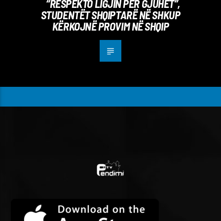
“RESPEKTO LIGJIN PËR GJUHËT”,
STUDENTËT SHQIPTARË NË SHKUP
KËRKOJNË PROVIM NË SHQIP