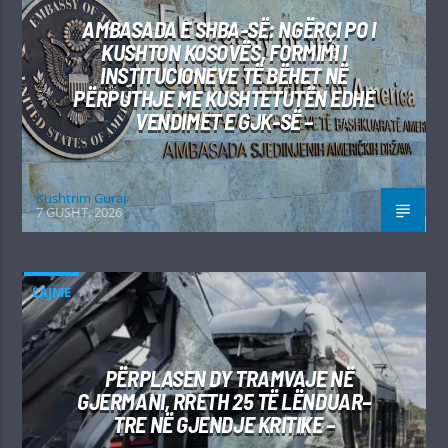
AMBASADA E SHBA-SË: NGËRÇI PO I
KUSHTON KOSOVËS, FORMIMI I
INSTITUCIONEVE TË BËHET NË
PËRPUTHJE ME KUSHTETUTËN EDHE
VENDIMET E GJK-SË –
Kushtrim Guraj
7 GUSHT, 2026
LAJME
PËRPLASEN DY TRAMVAJE NË
GJERMANI, RRETH 25 TË LËNDUAR–
TRE NË GJENDJE KRITIKE –