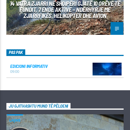
14 VATRA ZJARRI NË SHQIPËRI GJATË 10 ORËVE TË
FUNDIT, 7 ENDE AKTIVE – NDËRHYRJE ME
ZJARRFIKËS, HELIKOPTER DHE AVION
PAS PAK
EDICIONI INFORMATIV
09:00
JU GJITHASHTU MUND TË PËLQENI
LAJME