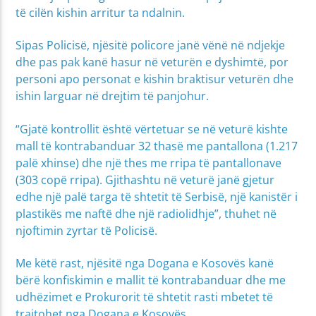
të cilën kishin arritur ta ndalnin.
Sipas Policisë, njësitë policore janë vënë në ndjekje
dhe pas pak kanë hasur në veturën e dyshimtë, por
personi apo personat e kishin braktisur veturën dhe
ishin larguar në drejtim të panjohur.
“Gjatë kontrollit është vërtetuar se në veturë kishte
mall të kontrabanduar 32 thasë me pantallona (1.217
palë xhinse) dhe një thes me rripa të pantallonave
(303 copë rripa). Gjithashtu në veturë janë gjetur
edhe një palë targa të shtetit të Serbisë, një kanistër i
plastikës me naftë dhe një radiolidhje”, thuhet në
njoftimin zyrtar të Policisë.
Me këtë rast, njësitë nga Dogana e Kosovës kanë
bërë konfiskimin e mallit të kontrabanduar dhe me
udhëzimet e Prokurorit të shtetit rasti mbetet të
trajtohet nga Dogana e Kosovës.