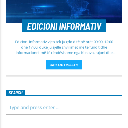
EDICIONI INFORMATIV
Edicioni informativ vjen tek ju çdo ditë në orët 09:00, 12:00
dhe 17:00, duke ju sjellë zhvillimet më të fundit dhe
informacionet më të rëndësishme nga Kosova, rajoni dhe
bota. Në këtë edicion do të gjeni lajme të përditësuara nga
fusha të ndryshme, përfshirë politikën, shoqërinë dhe
INFO AND EPISODES
ekonominë, si dhe rubrika të veçanta për sportin dhe
parashikimin e motit. Qëndroni me ne për informim të saktë,
të shpejtë dhe të besueshëm.
SEARCH