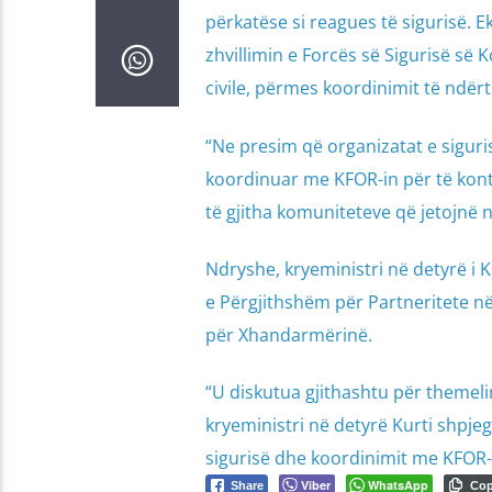
përkatëse si reagues të sigurisë. 
zhvillimin e Forcës së Sigurisë së 
civile, përmes koordinimit të ndërti
“Ne presim që organizatat e sigur
koordinuar me KFOR-in për të kontr
të gjitha komuniteteve që jetojnë 
Ndryshe, kryeministri në detyrë i 
e Përgjithshëm për Partneritete në
për Xhandarmërinë.
“U diskutua gjithashtu për themel
kryeministri në detyrë Kurti shpje
sigurisë dhe koordinimit me KFOR-
Viber
WhatsApp
Share
Co