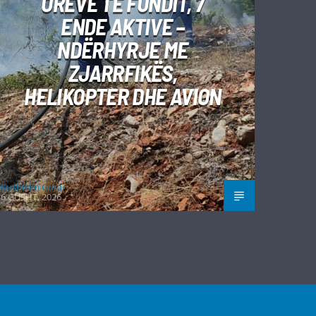
ORËVE TË FUNDIT, 7
ENDE AKTIVE –
NDËRHYRJE ME
ZJARRFIKËS,
HELIKOPTER DHE AVION
Kushtrim Guraj
6 GUSHT, 2026