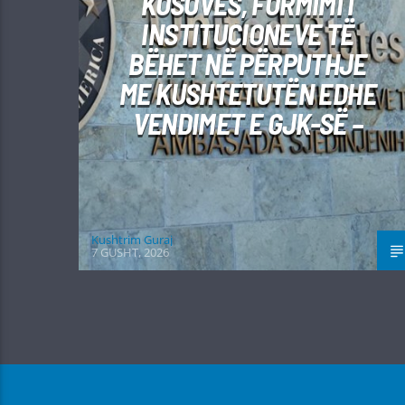
KOSOVËS, FORMIMI I
INSTITUCIONEVE TË
BËHET NË PËRPUTHJE
ME KUSHTETUTËN EDHE
VENDIMET E GJK-SË –
Kushtrim Guraj
7 GUSHT, 2026