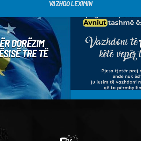
VAZHDO LEXIMIN
ËR DORËZIM
SISË TRE TË