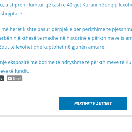
iu, u shpreh i lumtur që tash e 40 vjet Kurani në shqip lexoh
 shqiptarë.
e më herët kishte pasur përpjekje për përkthime të pjesshm
5 përbën një kthesë të madhe në historinë e përkthimeve isla
Zotit të lexohet dhe kuptohet në gjuhën amtare.
një ekspozitë me botime të ndryshme të përkthimeve të Kur
eve të fundit.
Email
py
POSTIMET E AUTORIT