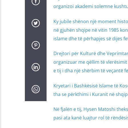
organizoi akademi solemne kushtuar
Ky jubile shënon një moment histor
në gjuhën shqipe në vitin 1985 kon
islame dhe të përhapjes së dijes f
Drejtori për Kulturë dhe Veprimt
organizuar me qëllim të vlerësimit t
e tij i dha një shërbim të veçantë 
Kryetari i Bashkësisë Islame të K
tha se përkthimi i Kuranit në shqip
Në fjalën e tij, Hysen Matoshi theks
pasi ata kanë luajtur rol të rënd