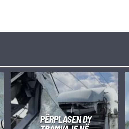
PËRPLASEN DY
TRAMVAJE NË