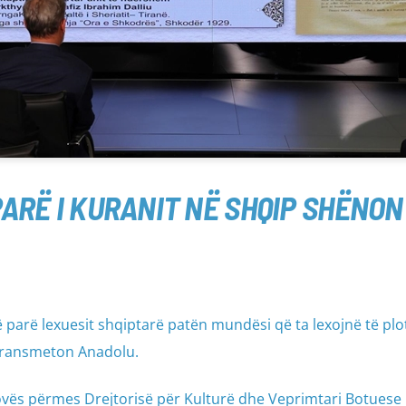
PARË I KURANIT NË SHQIP SHËNO
ë parë lexuesit shqiptarë patën mundësi që ta lexojnë të plo
 transmeton Anadolu.
ovës përmes Drejtorisë për Kulturë dhe Veprimtari Botuese