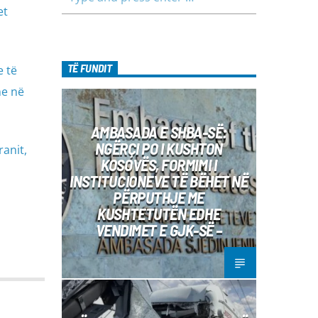
për tema të ndryshme, në një formë
et
testimi për njohuritë që kanë, por edhe
përfitimin e njohurive të reja. Çdo të
diel, ora 10:00-12:00 Moderatore:
Luljeta Beqiri Kontakti: Viber: +383 45
TË FUNDIT
e të
471 848 SMS: Dërgo Mesazh
me në
AMBASADA E SHBA-SË:
NGËRÇI PO I KUSHTON
anit,
KOSOVËS, FORMIMI I
INSTITUCIONEVE TË BËHET NË
PËRPUTHJE ME
KUSHTETUTËN EDHE
VENDIMET E GJK-SË –