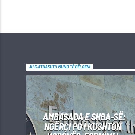
JU GJITHASHTU MUND TË PËLQENI
AMBASADA E SHBA-SË:
NGËRÇI PO I KUSHTON