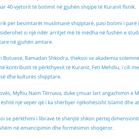
 40-vjetorit të botimit në gjuhën shqipe të Kuranit fisnik.
ik për besimtarët muslimanë shqiptarë, pasi botimi i parë i
siderohet si një ndër arritjet më të mëdha në fushën e stu
etare në gjuhën amtare.
ari Botuese, Ramadan Shkodra, theksoi se akademia solemne
ë kontributit të përkthyesit të Kuranit, Feti Mehdiu, i cili 
fesë dhe kulturës shqiptare.
osovës, Myftiu Naim Tërnava, duke çmuar lart angazhimin e M
 është një vepër që i ka shërbyer njëkohësisht Islamit dhe a
oi se përkthimi i librave të shenjtë shkon përtej dimensionit
ësishëm në emancipimin dhe formësimin shoqëror.