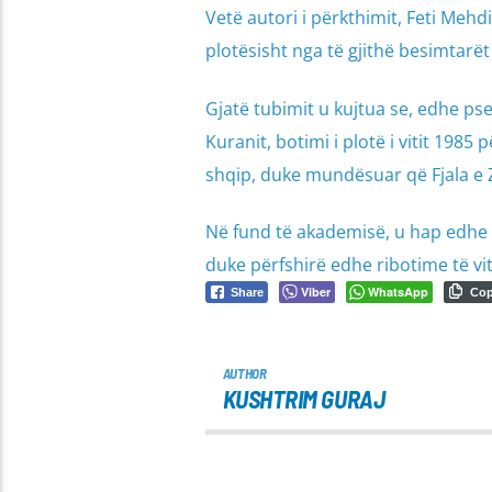
Vetë autori i përkthimit, Feti Mehd
plotësisht nga të gjithë besimtarët
Gjatë tubimit u kujtua se, edhe ps
Kuranit, botimi i plotë i vitit 198
shqip, duke mundësuar që Fjala e 
Në fund të akademisë, u hap edhe 
duke përfshirë edhe ribotime të vit
Viber
WhatsApp
Share
Co
AUTHOR
KUSHTRIM GURAJ