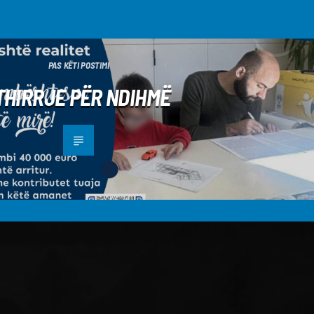
PAS KËTI POSTIMI
THIRRJE PËR NDIHMË