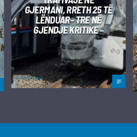
GJERMANI, RRETH 25 TË
LËNDUAR– TRE NË
GJENDJE KRITIKE –
Kushtrim Guraj
7 GUSHT, 2026