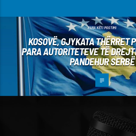
PARA KËTI POSTIMI
KOSOVË, GJYKATA THËRRET P
PARA AUTORITETEVE TË DREJTË
PANDEHUR SERBË