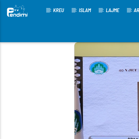
KREU
ISLAM
LAJME
AR
[There are no radio stations in the database]