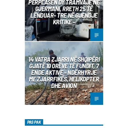
PËRPLASEN DY TRAMVAJE NË
GJERMANI, RRETH 25 TË
LËNDUAR– TRE NË GJENDJE
KRITIKE –
14 VATRA ZJARRI NË SHQIPËRI
GJATË 10 ORËVE TË FUNDIT, 7
ENDE AKTIVE – NDËRHYRJE
ME ZJARRFIKËS, HELIKOPTER
DHE AVION
PAS PAK