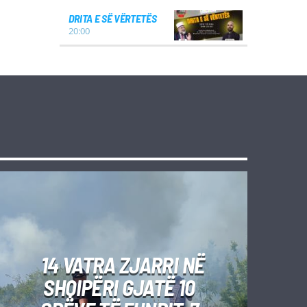
DRITA E SË VËRTETËS
20:00
14 VATRA ZJARRI NË
SHQIPËRI GJATË 10