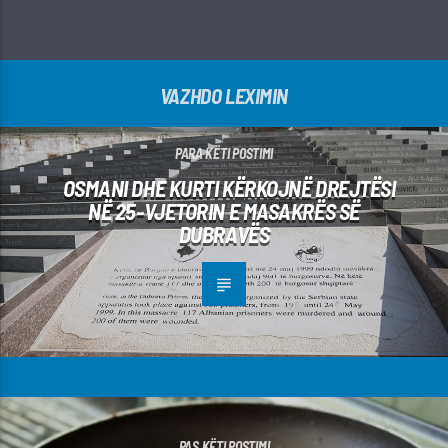
VAZHDO LEXIMIN
PARA KËTI POSTIMI
OSMANI DHE KURTI KËRKOJNË DREJTËSI
NË 25-VJETORIN E MASAKRËS SË
DUBRAVËS
PAS KËTI POSTIMI