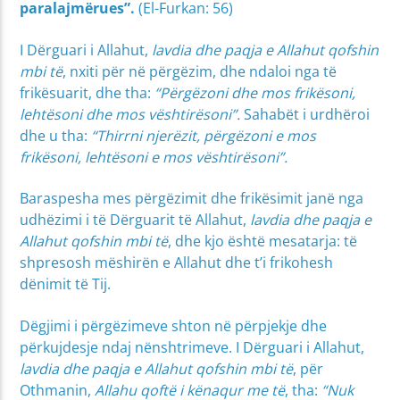
paralajmërues”.
(El-Furkan: 56)
I Dërguari i Allahut,
lavdia dhe paqja e Allahut qofshin
mbi të
, nxiti për në përgëzim, dhe ndaloi nga të
frikësuarit, dhe tha:
“Përgëzoni dhe mos frikësoni,
lehtësoni dhe mos vështirësoni”.
Sahabët i urdhëroi
dhe u tha:
“Thirrni njerëzit, përgëzoni e mos
frikësoni, lehtësoni e mos vështirësoni”.
Baraspesha mes përgëzimit dhe frikësimit janë nga
udhëzimi i të Dërguarit të Allahut,
lavdia dhe paqja e
Allahut qofshin mbi të
, dhe kjo është mesatarja: të
shpresosh mëshirën e Allahut dhe t’i frikohesh
dënimit të Tij.
Dëgjimi i përgëzimeve shton në përpjekje dhe
përkujdesje ndaj nënshtrimeve. I Dërguari i Allahut,
lavdia dhe paqja e Allahut qofshin mbi të
, për
Othmanin,
Allahu qoftë i kënaqur me të
, tha:
“Nuk