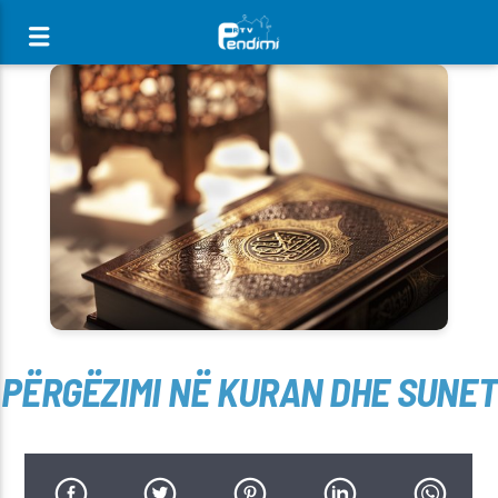
[There are no radio stations in the database]
PËRGËZIMI NË KURAN DHE SUNET