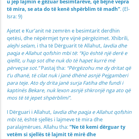
u jep lajmin e gëzuar besimtarëve, që bëjnë vepra
të mira, se ata do të kenë shpërblim të madh”
. (El-
Isra: 9)
Ajetet e Kur’anit në zemrën e besimtarit derdhin
qetësi, dhe nëpërmjet tyre vijnë përgëzimet. Xhibrili,
alejhi selam
, i tha të Dërguarit të Allahut,
lavdia dhe
paqja e Allahut qofshin mbi të
:
“Kjo është një derë e
qiellit, u hap sot dhe nuk do të hapet kurrë më
përveçse sot.”
Pastaj tha:
“Përgëzohu me dy dritat që
t’u dhanë, të cilat nuk i janë dhënë asnjë Pejgamberi
para teje. Ato dy drita janë surja Fatiha dhe fundi i
kaptinës Bekare, nuk lexon asnjë shkronjë nga ato që
mos të të jepet shpërblimi”.
I Dërguari i Allahut,
lavdia dhe paqja e Allahut qofshin
mbi të
, është sjellës i lajmeve të mira dhe
paralajmërues. Allahu tha:
“Ne të kemi dërguar ty
vetëm si sjellës të lajmit të mirë dhe