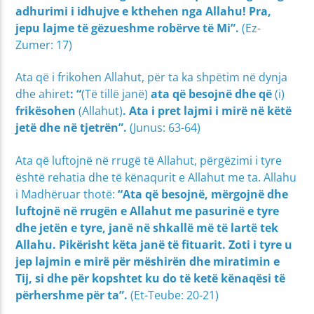
adhurimi i idhujve e kthehen nga Allahu! Pra,
jepu lajme të gëzueshme robërve të Mi”.
(Ez-
Zumer: 17)
Ata që i frikohen Allahut, për ta ka shpëtim në dynja
dhe ahiret
: “
(Të tillë janë)
ata që besojnë dhe që
(i)
frikësohen
(Allahut)
. Ata i pret lajmi i mirë në këtë
jetë dhe në tjetrën”.
(Junus: 63-64)
Ata që luftojnë në rrugë të Allahut, përgëzimi i tyre
është rehatia dhe të kënaqurit e Allahut me ta. Allahu
i Madhëruar thotë:
“Ata që besojnë, mërgojnë dhe
luftojnë në rrugën e Allahut me pasurinë e tyre
dhe jetën e tyre, janë në shkallë më të lartë tek
Allahu. Pikërisht këta janë të fituarit. Zoti i tyre u
jep lajmin e mirë për mëshirën dhe miratimin e
Tij, si dhe për kopshtet ku do të ketë kënaqësi të
përhershme për ta”.
(Et-Teube: 20-21)