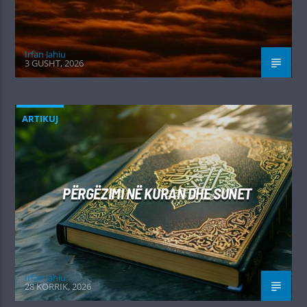
Irfan Jahiu
3 GUSHT, 2026
ARTIKUJ
PËRGËZIMI NË KURAN DHE SUNET
Irfan Jahiu
28 KORRIK, 2026