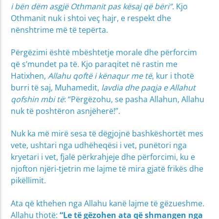
i bën dëm asgjë Othmanit pas kësaj që bëri”.
Kjo
Othmanit nuk i shtoi veç hajr, e respekt dhe
nënshtrime më të tepërta.
Përgëzimi është mbështetje morale dhe përforcim
që s’mundet pa të. Kjo paraqitet në rastin me
Hatixhen,
Allahu qoftë i kënaqur me të
, kur i thotë
burri të saj, Muhamedit,
lavdia dhe paqja e Allahut
qofshin mbi të
: “Përgëzohu, se pasha Allahun, Allahu
nuk të poshtëron asnjëherë!”.
Nuk ka më mirë sesa të dëgjojnë bashkëshortët mes
vete, ushtari nga udhëheqësi i vet, punëtori nga
kryetari i vet, fjalë përkrahjeje dhe përforcimi, ku e
njofton njëri-tjetrin me lajme të mira gjatë frikës dhe
pikëllimit.
Ata që kthehen nga Allahu kanë lajme të gëzueshme.
Allahu thotë:
“Le të gëzohen ata që shmangen nga