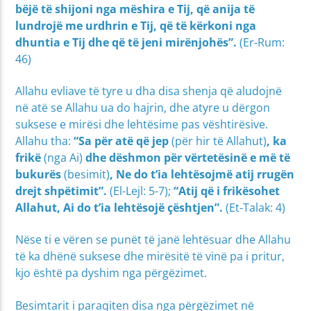
bëjë të shijoni nga mëshira e Tij, që anija të
lundrojë me urdhrin e Tij, që të kërkoni nga
dhuntia e Tij dhe që të jeni mirënjohës”.
(Er-Rum:
46)
Allahu evliave të tyre u dha disa shenja që aludojnë
në atë se Allahu ua do hajrin, dhe atyre u dërgon
suksese e mirësi dhe lehtësime pas vështirësive.
Allahu tha:
“Sa për atë që jep
(për hir të Allahut)
, ka
frikë
(nga Ai)
dhe dëshmon për vërtetësinë e më të
bukurës
(besimit)
, Ne do t’ia lehtësojmë atij rrugën
drejt shpëtimit”.
(El-Lejl: 5-7);
“Atij që i frikësohet
Allahut, Ai do t’ia lehtësojë çështjen”.
(Et-Talak: 4)
Nëse ti e vëren se punët të janë lehtësuar dhe Allahu
të ka dhënë suksese dhe mirësitë të vinë pa i pritur,
kjo është pa dyshim nga përgëzimet.
Besimtarit i paraqiten disa nga përgëzimet në