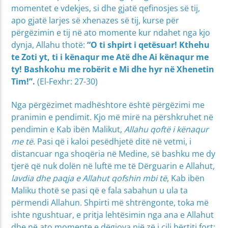
momentet e vdekjes, si dhe gjatë qefinosjes së tij,
apo gjatë larjes së xhenazes së tij, kurse për
përgëzimin e tij në ato momente kur ndahet nga kjo
dynja, Allahu thotë:
“O ti shpirt i qetësuar! Kthehu
te Zoti yt, ti i kënaqur me Atë dhe Ai kënaqur me
ty! Bashkohu me robërit e Mi dhe hyr në Xhenetin
Tim!”.
(El-Fexhr: 27-30)
Nga përgëzimet madhështore është përgëzimi me
pranimin e pendimit. Kjo më mirë na përshkruhet në
pendimin e Kab ibën Malikut,
Allahu qoftë i kënaqur
me të
. Pasi që i kaloi pesëdhjetë ditë në vetmi, i
distancuar nga shoqëria në Medine, së bashku me dy
tjerë që nuk dolën në luftë me të Dërguarin e Allahut,
lavdia dhe paqja e Allahut qofshin mbi të
, Kab ibën
Maliku thotë se pasi që e fala sabahun u ula ta
përmendi Allahun. Shpirti më shtrëngonte, toka më
ishte ngushtuar, e pritja lehtësimin nga ana e Allahut
dhe në ato momente e dëgjova një zë i cili bërtiti fort: