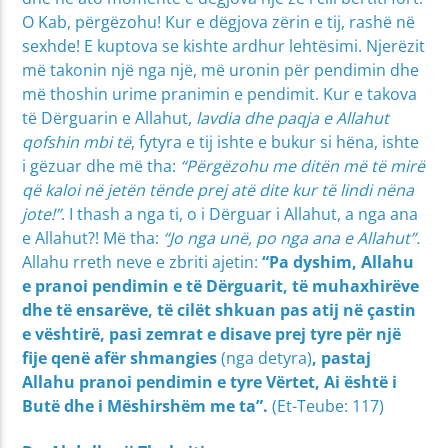
O Kab, përgëzohu! Kur e dëgjova zërin e tij, rashë në
sexhde! E kuptova se kishte ardhur lehtësimi. Njerëzit
më takonin një nga një, më uronin për pendimin dhe
më thoshin urime pranimin e pendimit. Kur e takova
të Dërguarin e Allahut,
lavdia dhe paqja e Allahut
qofshin mbi të
, fytyra e tij ishte e bukur si hëna, ishte
i gëzuar dhe më tha:
“Përgëzohu me ditën më të mirë
që kaloi në jetën tënde prej atë dite kur të lindi nëna
jote!”
. I thash a nga ti, o i Dërguar i Allahut, a nga ana
e Allahut?! Më tha:
“Jo nga unë, po nga ana e Allahut”.
Allahu rreth neve e zbriti ajetin:
“Pa dyshim, Allahu
e pranoi pendimin e të Dërguarit, të muhaxhirëve
dhe të ensarëve, të cilët shkuan pas atij në çastin
e vështirë, pasi zemrat e disave prej tyre për një
fije qenë afër shmangies
(nga detyra)
, pastaj
Allahu pranoi pendimin e tyre Vërtet, Ai është i
Butë dhe i Mëshirshëm me ta”.
(Et-Teube: 117)