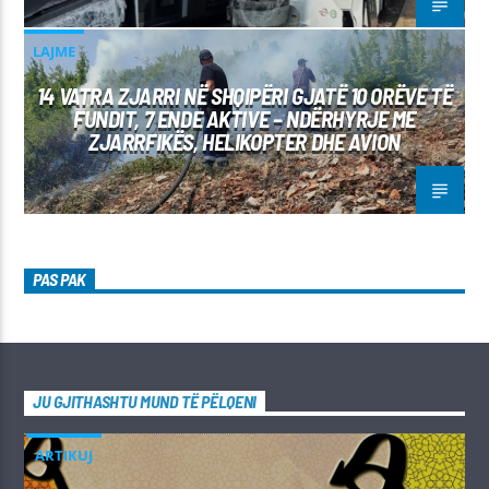
LAJME
14 VATRA ZJARRI NË SHQIPËRI GJATË 10 ORËVE TË
FUNDIT, 7 ENDE AKTIVE – NDËRHYRJE ME
ZJARRFIKËS, HELIKOPTER DHE AVION
PAS PAK
JU GJITHASHTU MUND TË PËLQENI
ARTIKUJ