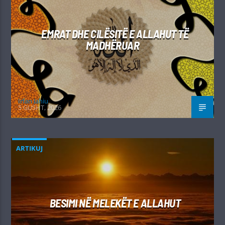
EMRAT DHE CILËSITË E ALLAHUT TË
MADHËRUAR
Irfan Jahiu
5 GUSHT, 2026
ARTIKUJ
BESIMI NË MELEKËT E ALLAHUT