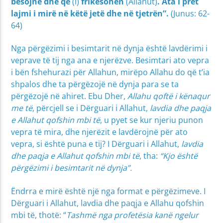
besojnë dhe që
(i)
frikësohen
(Allahut)
. Ata i pret
lajmi i mirë në këtë jetë dhe në tjetrën”.
(Junus: 62-
64)
Nga përgëzimi i besimtarit në dynja është lavdërimi i
veprave të tij nga ana e njerëzve. Besimtari ato vepra
i bën fshehurazi për Allahun, mirëpo Allahu do që t’ia
shpalos dhe ta përgëzojë në dynja para se ta
përgëzojë në ahiret. Ebu Dher,
Allahu qoftë i kënaqur
me të
, përcjell se i Dërguari i Allahut,
lavdia dhe paqja
e Allahut qofshin mbi të
, u pyet se kur njeriu punon
vepra të mira, dhe njerëzit e lavdërojnë për ato
vepra, si është puna e tij? I Dërguari i Allahut,
lavdia
dhe paqja e Allahut qofshin mbi të
, tha:
“Kjo është
përgëzimi i besimtarit në dynja”.
Ëndrra e mirë është një nga format e përgëzimeve. I
Dërguari i Allahut, lavdia dhe paqja e Allahu qofshin
mbi të, thotë: “
Tashmë nga profetësia kanë ngelur