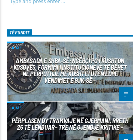
TË FUNDIT
LAJME
AMBASADA E SHBA-SË: NGËRÇI PO I KUSHTON
KOSOVËS, FORMIMI I INSTITUCIONEVE TË BËHET
NË PËRPUTHJE ME KUSHTETUTËN EDHE
VENDIMET E GJK-SË –
LAJME
PËRPLASEN DY TRAMVAJE NË GJERMANI, RRETH
25 TË LËNDUAR– TRE NË GJENDJE KRITIKE –