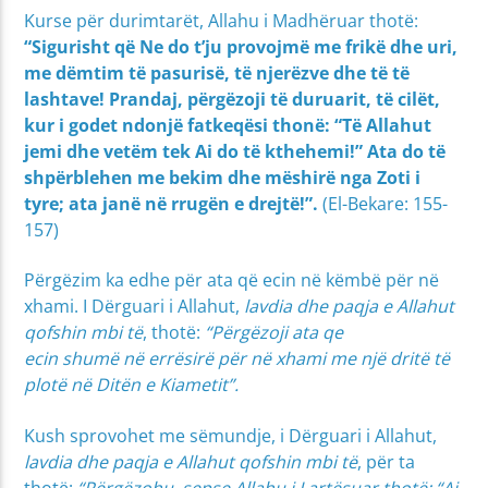
Kurse për durimtarët, Allahu i Madhëruar thotë:
“Sigurisht që Ne do t’ju provojmë me frikë dhe uri,
me dëmtim të pasurisë, të njerëzve dhe të të
lashtave! Prandaj, përgëzoji të duruarit, të cilët,
kur i godet ndonjë fatkeqësi thonë: “Të Allahut
jemi dhe vetëm tek Ai do të kthehemi!” Ata do të
shpërblehen me bekim dhe mëshirë nga Zoti i
tyre; ata janë në rrugën e drejtë!”.
(El-Bekare: 155-
157)
Përgëzim ka edhe për ata që ecin në këmbë për në
xhami. I Dërguari i Allahut,
lavdia dhe paqja e Allahut
qofshin mbi të
, thotë:
“Përgëzoji ata qe
ecin shumë në errësirë për në xhami me një dritë të
plotë në Ditën e Kiametit”.
Kush sprovohet me sëmundje, i Dërguari i Allahut,
lavdia dhe paqja e Allahut qofshin mbi të
, për ta
thotë:
“Përgëzohu, sepse Allahu i Lartësuar thotë: “Ai