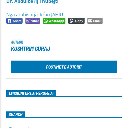
Dr. Abdulbarij Thubejti
Nga arabishtja: Irfan JAHIU
Viber
WhatsApp
Email
Share
Copy
AUTHOR
KUSHTRIM GURAJ
POSTIMET E AUTORIT
EMISIONI DREJTPËRDREJT
SEARCH