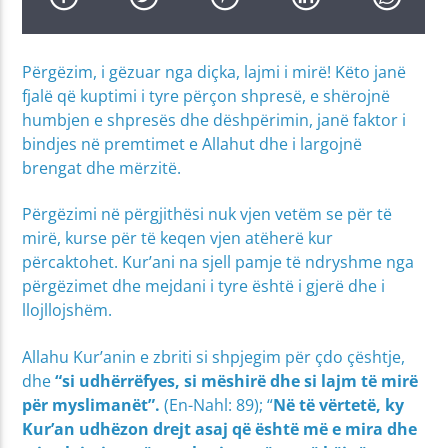
Përgëzim, i gëzuar nga diçka, lajmi i mirë! Këto janë
fjalë që kuptimi i tyre përçon shpresë, e shërojnë
humbjen e shpresës dhe dëshpërimin, janë faktor i
bindjes në premtimet e Allahut dhe i largojnë
brengat dhe mërzitë.
Përgëzimi në përgjithësi nuk vjen vetëm se për të
mirë, kurse për të keqen vjen atëherë kur
përcaktohet. Kur’ani na sjell pamje të ndryshme nga
përgëzimet dhe mejdani i tyre është i gjerë dhe i
llojllojshëm.
Allahu Kur’anin e zbriti si shpjegim për çdo çështje,
dhe
“si udhërrëfyes, si mëshirë dhe si lajm të mirë
për myslimanët”.
(En-Nahl: 89); “
Në të vërtetë, ky
Kur’an udhëzon drejt asaj që është më e mira dhe