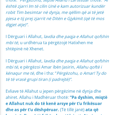
është zjarri Im të cilin Unë e kam autorizuar kundër
robit Tim besimtar në dynja, me qëllim që ai të jetë
pjesa e tij prej zjarrit në Ditën e Gjykimit (që të mos
digjet atje)”.
I Dërguari i Allahut,
lavdia dhe paqja e Allahut qofshin
mbi të
, u urdhërua ta përgëzojë Hatixhen me
shtëpinë në Xhenet.
I Dërguari i Allahut,
lavdia dhe paqja e Allahut qofshin
mbi të
, e përgëzoi Amar ibën Jasirin,
Allahu qoftë i
kënaqur me të
, dhe i tha: “
Përgëzohu, o Amar! Ty do
të të vrasë grupi tiran (i padrejtë)”.
Evliave të Allahut u jepen përgëzime në dynja dhe
ahiret. Allahu i Madhëruar thotë:
“Pa dyshim, miqtë
e Allahut nuk do të kenë arsye për t’u frikësuar
dhe as për t’u dëshpëruar.
(Të tillë janë)
ata që