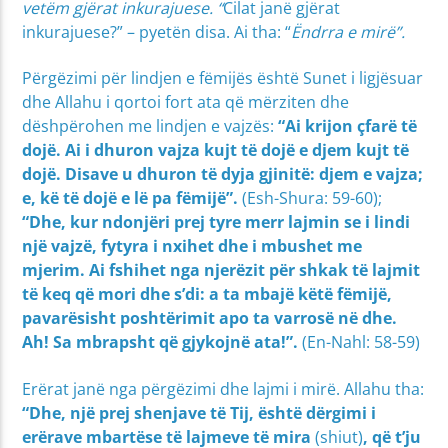
vetëm gjërat inkurajuese. “
Cilat janë gjërat
inkurajuese?” – pyetën disa. Ai tha: “
Ëndrra e mirë”.
Përgëzimi për lindjen e fëmijës është Sunet i ligjësuar
dhe Allahu i qortoi fort ata që mërziten dhe
dëshpërohen me lindjen e vajzës:
“Ai krijon çfarë të
dojë. Ai i dhuron vajza kujt të dojë e djem kujt të
dojë. Disave u dhuron të dyja gjinitë: djem e vajza;
e, kë të dojë e lë pa fëmijë”.
(Esh-Shura: 59-60);
“Dhe, kur ndonjëri prej tyre merr lajmin se i lindi
një vajzë, fytyra i nxihet dhe i mbushet me
mjerim. Ai fshihet nga njerëzit për shkak të lajmit
të keq që mori dhe s’di: a ta mbajë këtë fëmijë,
pavarësisht poshtërimit apo ta varrosë në dhe.
Ah! Sa mbrapsht që gjykojnë ata!”.
(En-Nahl: 58-59)
Erërat janë nga përgëzimi dhe lajmi i mirë. Allahu tha:
“Dhe, një prej shenjave të Tij, është dërgimi i
erërave mbartëse të lajmeve të mira
(shiut)
, që t’ju