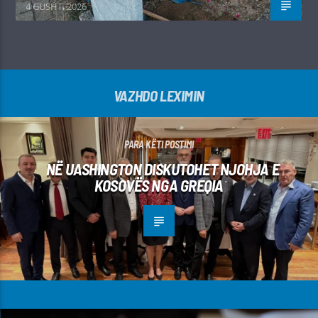
4 GUSHT, 2026
VAZHDO LEXIMIN
PARA KËTI POSTIMI
NË UASHINGTON DISKUTOHET NJOHJA E
KOSOVËS NGA GREQIA