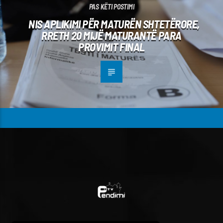
PAS KËTI POSTIMI
NIS APLIKIMI PËR MATURËN SHTETËRORE,
RRETH 20 MIJË MATURANTË PARA
PROVIMIT FINAL