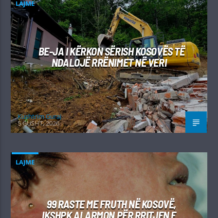
LAJME
BE-JA I KËRKON SËRISH KOSOVËS TË
NDALOJË RRËNIMET NË VERI
Kushtrim Guraj
5 GUSHT, 2026
LAJME
99 RASTE ME FRUTH NË KOSOVË,
IKSHPK ALARMON PËR RRITJEN E