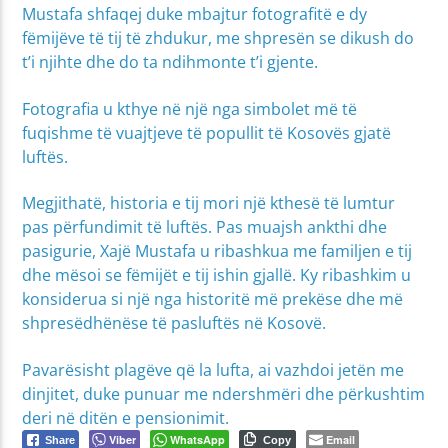
Mustafa shfaqej duke mbajtur fotografitë e dy
fëmijëve të tij të zhdukur, me shpresën se dikush do
t’i njihte dhe do ta ndihmonte t’i gjente.
Fotografia u kthye në një nga simbolet më të
fuqishme të vuajtjeve të popullit të Kosovës gjatë
luftës.
Megjithatë, historia e tij mori një kthesë të lumtur
pas përfundimit të luftës. Pas muajsh ankthi dhe
pasigurie, Xajë Mustafa u ribashkua me familjen e tij
dhe mësoi se fëmijët e tij ishin gjallë. Ky ribashkim u
konsiderua si një nga historitë më prekëse dhe më
shpresëdhënëse të pasluftës në Kosovë.
Pavarësisht plagëve që la lufta, ai vazhdoi jetën me
dinjitet, duke punuar me ndershmëri dhe përkushtim
deri në ditën e pensionimit.
Viber
WhatsApp
Email
Share
Copy