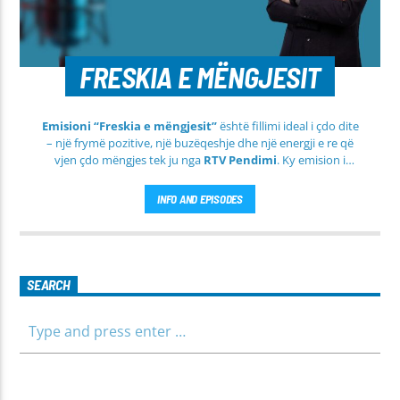
FRESKIA E MËNGJESIT
Emisioni “Freskia e mëngjesit”
është fillimi ideal i çdo dite
– një frymë pozitive, një buzëqeshje dhe një energji e re që
vjen çdo mëngjes tek ju nga
RTV Pendimi
. Ky emision i
përditshëm synon ta bëjë mëngjesin tuaj më të lehtë, më
informues dhe më të ngrohtë, duke ju shoqëruar në orët e
INFO AND EPISODES
para të ditës me përmbajtje të larmishme dhe të dobishme
për të gjithë familjen.
SEARCH