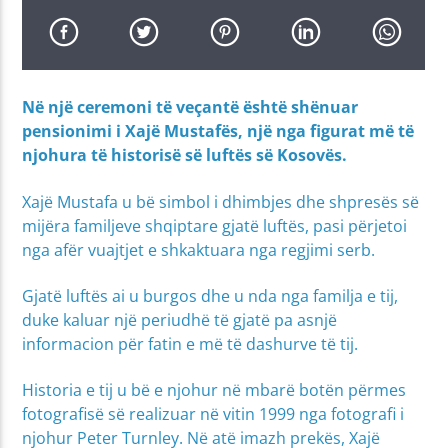
Në një ceremoni të veçantë është shënuar
pensionimi i Xajë Mustafës, një nga figurat më të
njohura të historisë së luftës së Kosovës.
Xajë Mustafa u bë simbol i dhimbjes dhe shpresës së
mijëra familjeve shqiptare gjatë luftës, pasi përjetoi
nga afër vuajtjet e shkaktuara nga regjimi serb.
Gjatë luftës ai u burgos dhe u nda nga familja e tij,
duke kaluar një periudhë të gjatë pa asnjë
informacion për fatin e më të dashurve të tij.
Historia e tij u bë e njohur në mbarë botën përmes
fotografisë së realizuar në vitin 1999 nga fotografi i
njohur Peter Turnley. Në atë imazh prekës, Xajë