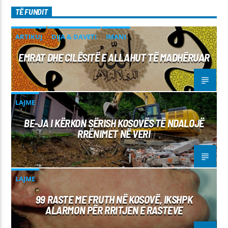
TË FUNDIT
ARTIKUJ
DIJA & DAVETI
IMANI
EMRAT DHE CILËSITË E ALLAHUT TË MADHËRUAR
LAJME
BE-JA I KËRKON SËRISH KOSOVËS TË NDALOJË
RRËNIMET NË VERI
LAJME
99 RASTE ME FRUTH NË KOSOVË, IKSHPK
ALARMON PËR RRITJEN E RASTEVE