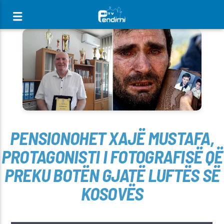
[There are no radio stations in the database]
PENSIONOHET XAJË MUSTAFA,
PROTAGONISTI I FOTOGRAFISË QË
PREKU BOTËN GJATË LUFTËS SË
KOSOVËS