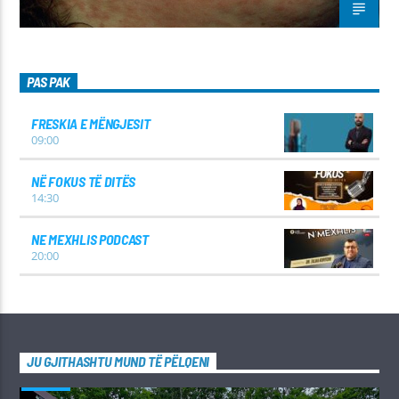
PAS PAK
FRESKIA E MËNGJESIT
09:00
NË FOKUS TË DITËS
14:30
NE MEXHLIS PODCAST
20:00
JU GJITHASHTU MUND TË PËLQENI