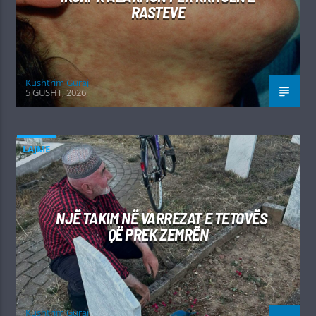
RASTEVE
Kushtrim Guraj
5 GUSHT, 2026
LAJME
NJË TAKIM NË VARREZAT E TETOVËS
QË PREK ZEMRËN
Kushtrim Guraj