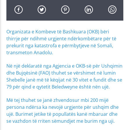
Organizata e Kombeve të Bashkuara (OKB) bëri
thirrje për ndihmë urgjente ndërkombëtare për të
prekurit nga katastrofa e përmbytjeve në Somali,
transmeton Anadolu.
Në një deklaratë nga Agjencia e OKB-së për Ushqimin
dhe Bujqësinë (FAO) thuhet se vërshimet në lumin
Shebelle janë më të këqijat në 30 vitet e fundit dhe se
79 për qind e qytetit Beledweyne është nën ujë.
Më tej thuhet se janë zhvendosur mbi 200 mijë
persona ndërsa ka nevojë urgjente për ushqim dhe
ujë. Burimet jetike të popullatës kanë mbaruar dhe
se vazhdon të rriten sëmundjet me burim nga uji.