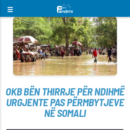
[There are no radio stations in the database]
OKB BËN THIRRJE PËR NDIHMË
URGJENTE PAS PËRMBYTJEVE
NË SOMALI