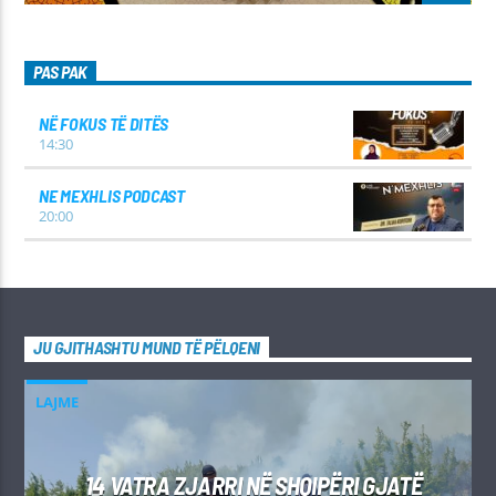
PAS PAK
NË FOKUS TË DITËS
14:30
NE MEXHLIS PODCAST
20:00
JU GJITHASHTU MUND TË PËLQENI
LAJME
14 VATRA ZJARRI NË SHQIPËRI GJATË