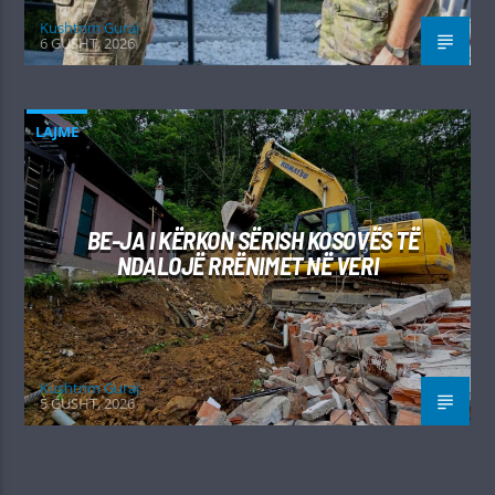
Kushtrim Guraj
6 GUSHT, 2026
LAJME
BE-JA I KËRKON SËRISH KOSOVËS TË
NDALOJË RRËNIMET NË VERI
Kushtrim Guraj
5 GUSHT, 2026