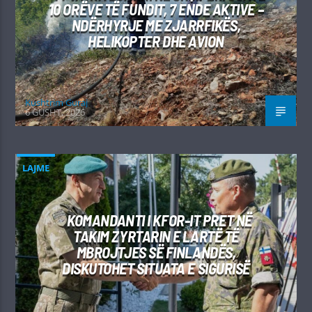
10 ORËVE TË FUNDIT, 7 ENDE AKTIVE –
NDËRHYRJE ME ZJARRFIKËS,
HELIKOPTER DHE AVION
Kushtrim Guraj
6 GUSHT, 2026
LAJME
KOMANDANTI I KFOR-IT PRET NË
TAKIM ZYRTARIN E LARTË TË
MBROJTJES SË FINLANDËS,
DISKUTOHET SITUATA E SIGURISË