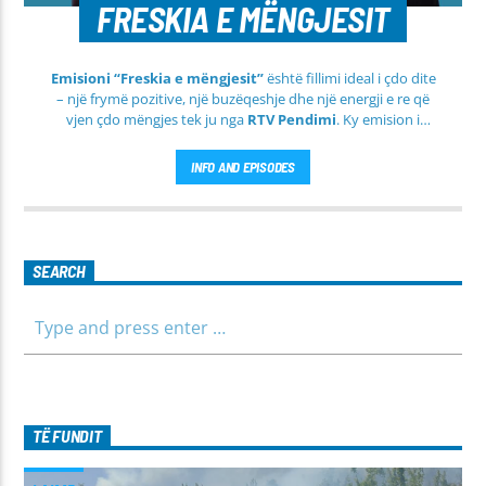
FRESKIA E MËNGJESIT
Emisioni “Freskia e mëngjesit”
është fillimi ideal i çdo dite
– një frymë pozitive, një buzëqeshje dhe një energji e re që
vjen çdo mëngjes tek ju nga
RTV Pendimi
. Ky emision i
përditshëm synon ta bëjë mëngjesin tuaj më të lehtë, më
informues dhe më të ngrohtë, duke ju shoqëruar në orët e
INFO AND EPISODES
para të ditës me përmbajtje të larmishme dhe të dobishme
për të gjithë familjen.
SEARCH
TË FUNDIT