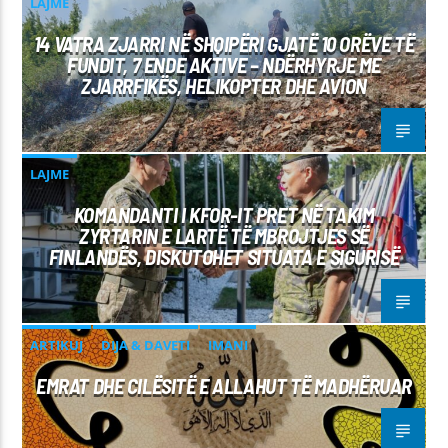
LAJME
14 VATRA ZJARRI NË SHQIPËRI GJATË 10 ORËVE TË
FUNDIT, 7 ENDE AKTIVE – NDËRHYRJE ME
ZJARRFIKËS, HELIKOPTER DHE AVION
LAJME
KOMANDANTI I KFOR-IT PRET NË TAKIM
ZYRTARIN E LARTË TË MBROJTJES SË
FINLANDËS, DISKUTOHET SITUATA E SIGURISË
ARTIKUJ
DIJA & DAVETI
IMANI
EMRAT DHE CILËSITË E ALLAHUT TË MADHËRUAR