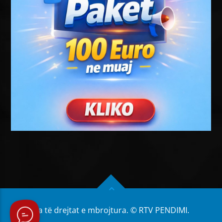
Të gjitha të drejtat e mbrojtura. © RTV PENDIMI.