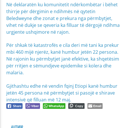
Në deklaratën ku komunitetit ndërkombëtar i bëhet
thirrje për dërgimin e ndihmës në qytetin
Beledweyne dhe zonat e prekura nga përmbytjet,
vihet në dukje se qeveria ka filluar të dërgojë ndihma
urgjente ushqimore në rajon.
Për shkak të katastrofës e cila deri më tani ka prekur
mbi 460 mijë njerëz, kanë humbur jetën 22 persona.
Në rajonin ku përmbytjet janë efektive, ka shqetësim
për rritjen e sëmundjeve epidemike si kolera dhe
malaria.
Gjithashtu edhe në vendin fqinj Etiopi kanë humbur
jetën 45 persona në përmbytjet si pasojë e shirave
intensivë që filluan më 12 maj.
Viber
WhatsApp
Email
Share
Copy
AUTHOR