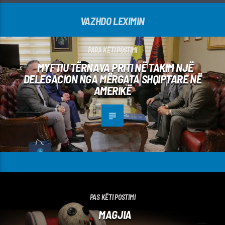
VAZHDO LEXIMIN
PARA KËTI POSTIMI
MYFTIU TËRNAVA PRITI NË TAKIM NJË
DELEGACION NGA MËRGATA SHQIPTARE NË
AMERIKË
PAS KËTI POSTIMI
MAGJIA