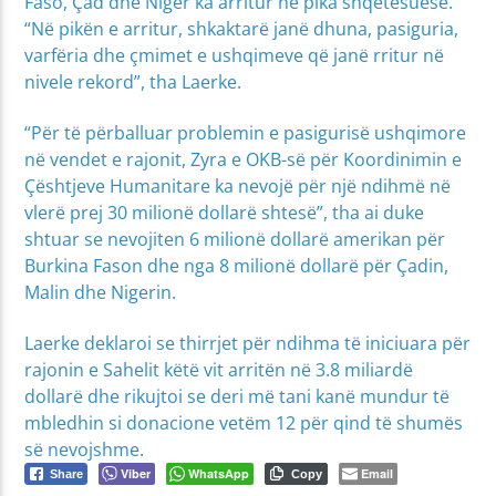
Faso, Çad dhe Niger ka arritur në pika shqetësuese.
“Në pikën e arritur, shkaktarë janë dhuna, pasiguria,
varfëria dhe çmimet e ushqimeve që janë rritur në
nivele rekord”, tha Laerke.
“Për të përballuar problemin e pasigurisë ushqimore
në vendet e rajonit, Zyra e OKB-së për Koordinimin e
Çështjeve Humanitare ka nevojë për një ndihmë në
vlerë prej 30 milionë dollarë shtesë”, tha ai duke
shtuar se nevojiten 6 milionë dollarë amerikan për
Burkina Fason dhe nga 8 milionë dollarë për Çadin,
Malin dhe Nigerin.
Laerke deklaroi se thirrjet për ndihma të iniciuara për
rajonin e Sahelit këtë vit arritën në 3.8 miliardë
dollarë dhe rikujtoi se deri më tani kanë mundur të
mbledhin si donacione vetëm 12 për qind të shumës
së nevojshme.
Viber
WhatsApp
Email
Share
Copy