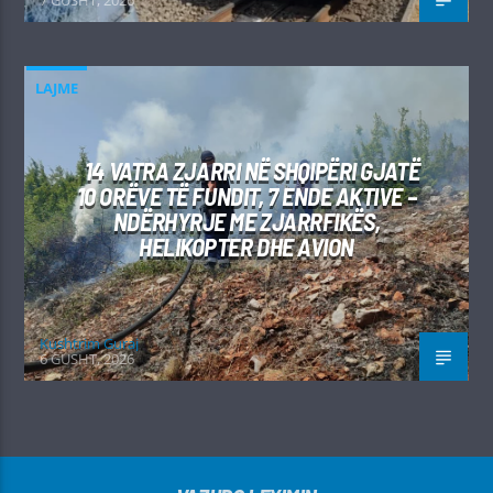
LAJME
14 VATRA ZJARRI NË SHQIPËRI GJATË
10 ORËVE TË FUNDIT, 7 ENDE AKTIVE –
NDËRHYRJE ME ZJARRFIKËS,
HELIKOPTER DHE AVION
Kushtrim Guraj
6 GUSHT, 2026