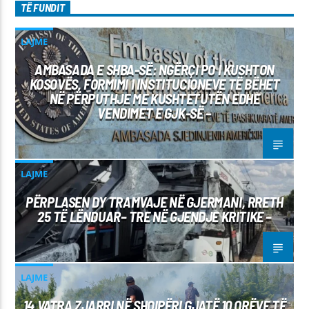
TË FUNDIT
LAJME
AMBASADA E SHBA-SË: NGËRÇI PO I KUSHTON
KOSOVËS, FORMIMI I INSTITUCIONEVE TË BËHET
NË PËRPUTHJE ME KUSHTETUTËN EDHE
VENDIMET E GJK-SË –
LAJME
PËRPLASEN DY TRAMVAJE NË GJERMANI, RRETH
25 TË LËNDUAR– TRE NË GJENDJE KRITIKE –
LAJME
14 VATRA ZJARRI NË SHQIPËRI GJATË 10 ORËVE TË