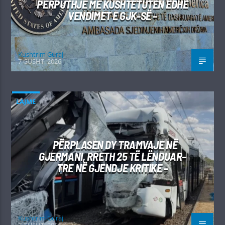
PËRPUTHJE ME KUSHTETUTËN EDHE
VENDIMET E GJK-SË –
Kushtrim Guraj
7 GUSHT, 2026
LAJME
PËRPLASEN DY TRAMVAJE NË
GJERMANI, RRETH 25 TË LËNDUAR–
TRE NË GJENDJE KRITIKE –
Kushtrim Guraj
7 GUSHT, 2026