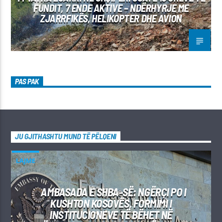
FUNDIT, 7 ENDE AKTIVE – NDËRHYRJE ME
ZJARRFIKËS, HELIKOPTER DHE AVION
PAS PAK
JU GJITHASHTU MUND TË PËLQENI
LAJME
AMBASADA E SHBA-SË: NGËRÇI PO I
KUSHTON KOSOVËS, FORMIMI I
INSTITUCIONEVE TË BËHET NË