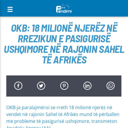
[There are no radio stations in the database]
OKB: 18 MILIONË NJERËZ NË
RREZIKUN E PASIGURISË
USHQIMORE NË RAJONIN SAHEL
TË AFRIKËS
OKB-ja paralajmëroi se rreth 18 milionë njerëz në
vendet në rajonin Sahel të Afrikës mund të përballen
me probleme të pasigurisë ushqimore, transmeton
Anadolu Agency (AA).