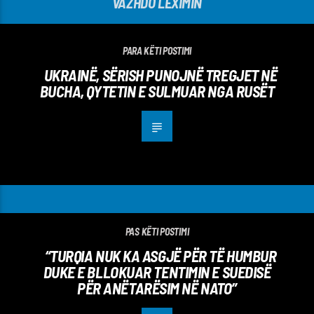
VAZHDO LEXIMIN
PARA KËTI POSTIMI
UKRAINË, SËRISH PUNOJNË TREGJET NË
BUCHA, QYTETIN E SULMUAR NGA RUSËT
PAS KËTI POSTIMI
“TURQIA NUK KA ASGJË PËR TË HUMBUR
DUKE E BLLOKUAR TENTIMIN E SUEDISË
PËR ANËTARËSIM NË NATO”