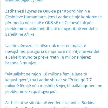
Zëdhënësi i Zyrës së OKB-së për Koordinimin e
Çështjeve Humanitare, Jens Laerke në një konferencë
për media në selinë e OKB-së në Gjenevë foli për
problemin e ushqimit dhe të ushqyerit në vendet e
Sahelit në Afrikë.
Laerke nënvizoi se nëse nuk merren masat e
nevojshme, pasiguria ushqimore në rritje në vendet
e Sahelit mund të prekë rreth 18 milionë njerëz
brenda 3 muajve.
“Aktualisht në rajon 1.8 milionë fëmijë janë të
kequshqyer”, tha Laerke shtuar se “Pritet që 7.7
milionë fëmijë nën moshën 5-vjeç të ballafaqohen me
problemin e kequshqyerjes”.
Ai theksoi se situata në vendet e rajonit si Burkina