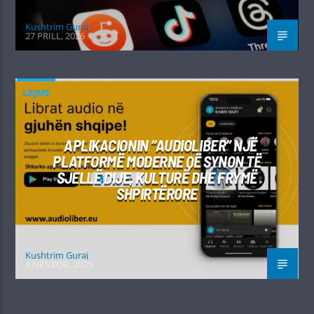
Kushtrim Guraj
27 PRILL, 2026
LAJME
APLIKACIONIN “AUDIOLIBER” NJË
PLATFORMË MODERNE QË SYNON TË
SJELLË DIJE, KULTURË DHE FRYMË
SHPIRTËRORE
Kushtrim Guraj
6 NËNTOR, 2025