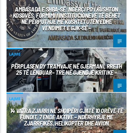
AMBASADA E SHBA-SË: NGËRÇI PO I KUSHTON
KOSOVËS, FORMIMI I INSTITUCIONEVE TË BËHET
NË PËRPUTHJE ME KUSHTETUTËN EDHE
VENDIMET E GJK-SË –
LAJME
PËRPLASEN DY TRAMVAJE NË GJERMANI, RRETH
25 TË LËNDUAR– TRE NË GJENDJE KRITIKE –
LAJME
14 VATRA ZJARRI NË SHQIPËRI GJATË 10 ORËVE TË
FUNDIT, 7 ENDE AKTIVE – NDËRHYRJE ME
ZJARRFIKËS, HELIKOPTER DHE AVION