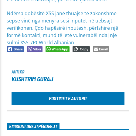
Ndërsa dobësitë XSS janë thuajse të zakonshme
sepse vinë nga mënyra sesi inputet në uebsajt
verifikohen. Çdo hapësirë inputesh, përfshirë një
formë kontakti, mund të jetë vulnerabël ndaj një
sulmi XSS. /PCWorld Albanian
Viber
WhatsApp
Email
Share
Copy
AUTHOR
KUSHTRIM GURAJ
POSTIMET E AUTORIT
EMISIONI DREJTPËRDREJT