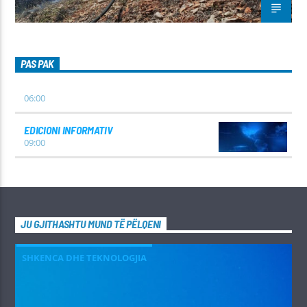
PAS PAK
06:00
EDICIONI INFORMATIV
09:00
JU GJITHASHTU MUND TË PËLQENI
SHKENCA DHE TEKNOLOGJIA