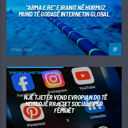
“ARMA E RE” E IRANIT NË HORMUZ
MUND TË GODASË INTERNETIN GLOBAL
Kushtrim Guraj
14 MAJ, 2026
SHKENCA DHE TEKNOLOGJIA
NJË TJETËR VEND EVROPIAN DO TË
NDALOJË RRJETET SOCIALE PËR
FËMIJËT