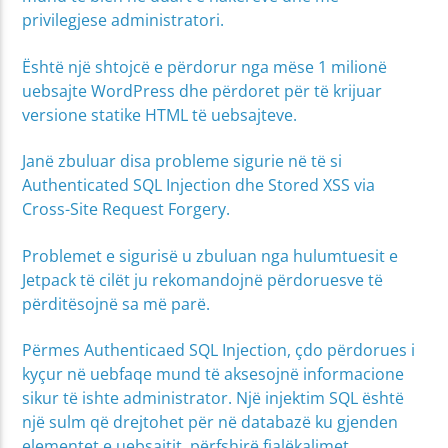
privilegjese administratori.
Është një shtojcë e përdorur nga mëse 1 milionë
uebsajte WordPress dhe përdoret për të krijuar
versione statike HTML të uebsajteve.
Janë zbuluar disa probleme sigurie në të si
Authenticated SQL Injection dhe Stored XSS via
Cross-Site Request Forgery.
Problemet e sigurisë u zbuluan nga hulumtuesit e
Jetpack të cilët ju rekomandojnë përdoruesve të
përditësojnë sa më parë.
Përmes Authenticaed SQL Injection, çdo përdorues i
kyçur në uebfaqe mund të aksesojnë informacione
sikur të ishte administrator. Një injektim SQL është
një sulm që drejtohet për në databazë ku gjenden
elementet e uebsajtit, përfshirë fjalëkalimet.