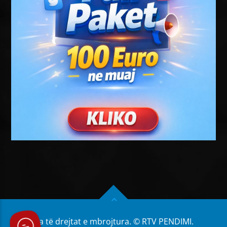
Të gjitha të drejtat e mbrojtura. © RTV PENDIMI.