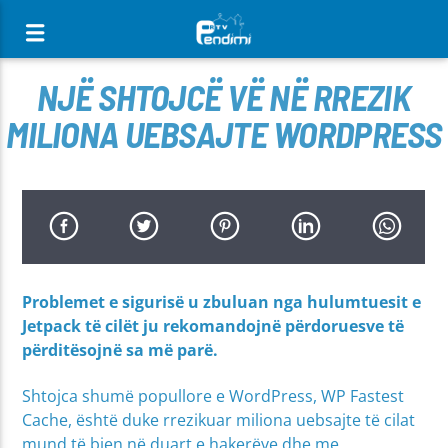
[There are no radio stations in the database]
NJË SHTOJCË VË NË RREZIK
MILIONA UEBSAJTE WORDPRESS
Problemet e sigurisë u zbuluan nga hulumtuesit e
Jetpack të cilët ju rekomandojnë përdoruesve të
përditësojnë sa më parë.
Shtojca shumë popullore e WordPress, WP Fastest
Cache, është duke rrezikuar miliona uebsajte të cilat
mund të bien në duart e hakerëve dhe me