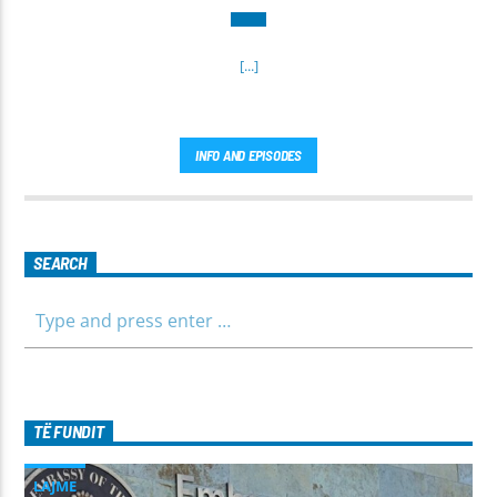
[...]
INFO AND EPISODES
SEARCH
TË FUNDIT
LAJME