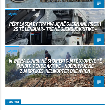
LAJME
PËRPLASEN DY TRAMVAJE NË GJERMANI, RRETH
25 TË LËNDUAR– TRE NË GJENDJE KRITIKE –
LAJME
14 VATRA ZJARRI NË SHQIPËRI GJATË 10 ORËVE TË
FUNDIT, 7 ENDE AKTIVE – NDËRHYRJE ME
ZJARRFIKËS, HELIKOPTER DHE AVION
PAS PAK