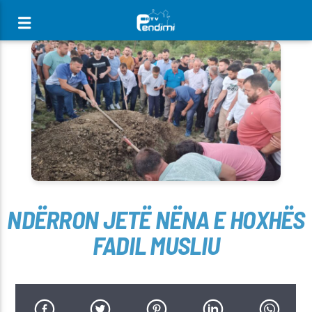
[There are no radio stations in the database]
NDËRRON JETË NËNA E HOXHËS
FADIL MUSLIU