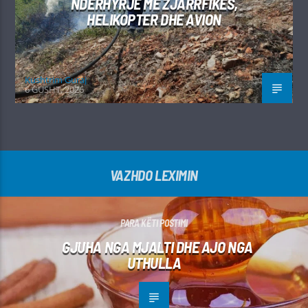
NDËRHYRJE ME ZJARRFIKËS,
HELIKOPTER DHE AVION
Kushtrim Guraj
6 GUSHT, 2026
VAZHDO LEXIMIN
PARA KËTI POSTIMI
GJUHA NGA MJALTI DHE AJO NGA
UTHULLA