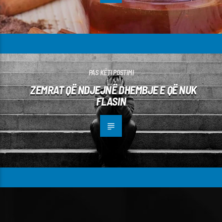
PAS KËTI POSTIMI
ZEMRAT QË NDJEJNË DHEMBJE E QË NUK
FLASIN