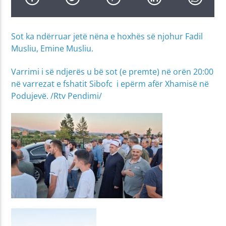
Sot ka ndërruar jetë nëna e hoxhës së njohur Fadil
Musliu, Emine Musliu.
Varrimi i së ndjerës u bë sot (e premte) në orën 20:00
në varrezat e fshatit Sibofc i epërm afër Xhamisë në
Podujevë. /Rtv Pendimi/