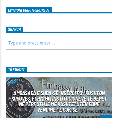
EMISIONI DREJTPËRDREJT
SEARCH
TË FUNDIT
LAJME
AMBASADA E SHBA-SË: NGËRÇI PO I KUSHTON
KOSOVËS, FORMIMI I INSTITUCIONEVE TË BËHET
NË PËRPUTHJE ME KUSHTETUTËN EDHE
VENDIMET E GJK-SË –