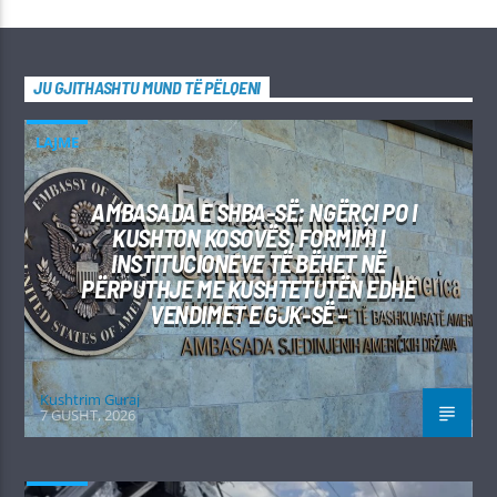
JU GJITHASHTU MUND TË PËLQENI
LAJME
AMBASADA E SHBA-SË: NGËRÇI PO I
KUSHTON KOSOVËS, FORMIMI I
INSTITUCIONEVE TË BËHET NË
PËRPUTHJE ME KUSHTETUTËN EDHE
VENDIMET E GJK-SË –
Kushtrim Guraj
7 GUSHT, 2026