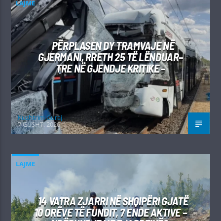
LAJME
PËRPLASEN DY TRAMVAJE NË
GJERMANI, RRETH 25 TË LËNDUAR–
TRE NË GJENDJE KRITIKE –
Kushtrim Guraj
7 GUSHT, 2026
LAJME
14 VATRA ZJARRI NË SHQIPËRI GJATË
10 ORËVE TË FUNDIT, 7 ENDE AKTIVE –