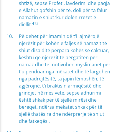
shtizë, sepse Profeti, lavdërimi dhe paqja
e Allahut qofshin për të, doli për ta falur
namazin e shiut ‘kur dolën rrezet e
[13]
diellit.’
Pëlqehet për imamin që t’i lajmërojë
njerëzit për kohën e faljes së namazit të
shiut disa ditë përpara kohës së caktuar,
kështu që njerëzit të përgatiten për
namaz dhe të motivohen myslimanët për
t’u penduar nga mëkatet dhe të largohen
nga padrejtësitë, ta japin lëmoshën, të
agjërojnë, t’i braktisin armiqësitë dhe
grindjet në mes vete, sepse adhurimi
është shkak për të sjellë mirësi dhe
bereqet, ndërsa mëkatet shkak për të
sjellë thatësira dhe ndërprerje të shiut
dhe fatkeqësi.