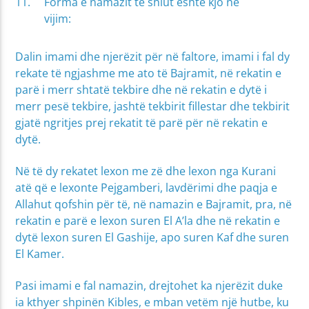
Forma e namazit të shiut është kjo në
vijim:
Dalin imami dhe njerëzit për në faltore, imami i fal dy
rekate të ngjashme me ato të Bajramit, në rekatin e
parë i merr shtatë tekbire dhe në rekatin e dytë i
merr pesë tekbire, jashtë tekbirit fillestar dhe tekbirit
gjatë ngritjes prej rekatit të parë për në rekatin e
dytë.
Në të dy rekatet lexon me zë dhe lexon nga Kurani
atë që e lexonte Pejgamberi, lavdërimi dhe paqja e
Allahut qofshin për të, në namazin e Bajramit, pra, në
rekatin e parë e lexon suren El A’la dhe në rekatin e
dytë lexon suren El Gashije, apo suren Kaf dhe suren
El Kamer.
Pasi imami e fal namazin, drejtohet ka njerëzit duke
ia kthyer shpinën Kibles, e mban vetëm një hutbe, ku