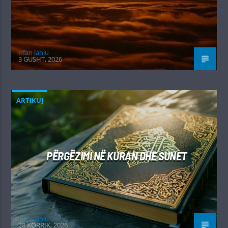
Irfan Jahiu
3 GUSHT, 2026
ARTIKUJ
PËRGËZIMI NË KURAN DHE SUNET
Irfan Jahiu
28 KORRIK, 2026