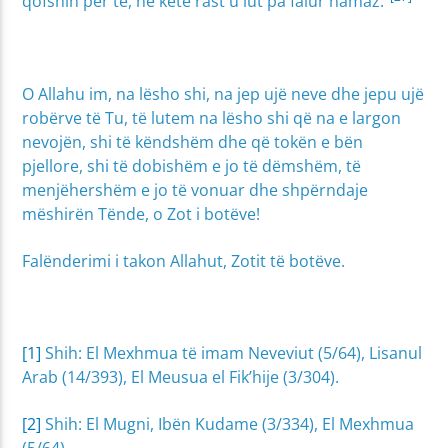
qofshin për të, në këtë rast u lut pa falur namaz.”
O Allahu im, na lësho shi, na jep ujë neve dhe jepu ujë
robërve të Tu, të lutem na lësho shi që na e largon
nevojën, shi të këndshëm dhe që tokën e bën
pjellore, shi të dobishëm e jo të dëmshëm, të
menjëhershëm e jo të vonuar dhe shpërndaje
mëshirën Tënde, o Zot i botëve!
Falënderimi i takon Allahut, Zotit të botëve.
[1]
Shih: El Mexhmua të imam Neveviut (5/64), Lisanul
Arab (14/393), El Meusua el Fik’hije (3/304).
[2]
Shih: El Mugni, Ibën Kudame (3/334), El Mexhmua
(5/64).