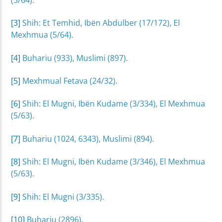
[3]
Shih: Et Temhid, Ibën Abdulber (17/172), El
Mexhmua (5/64).
[4]
Buhariu (933), Muslimi (897).
[5]
Mexhmual Fetava (24/32).
[6]
Shih: El Mugni, Ibën Kudame (3/334), El Mexhmua
(5/63).
[7]
Buhariu (1024, 6343), Muslimi (894).
[8]
Shih: El Mugni, Ibën Kudame (3/346), El Mexhmua
(5/63).
[9]
Shih: El Mugni (3/335).
[10]
Buhariu (2896).