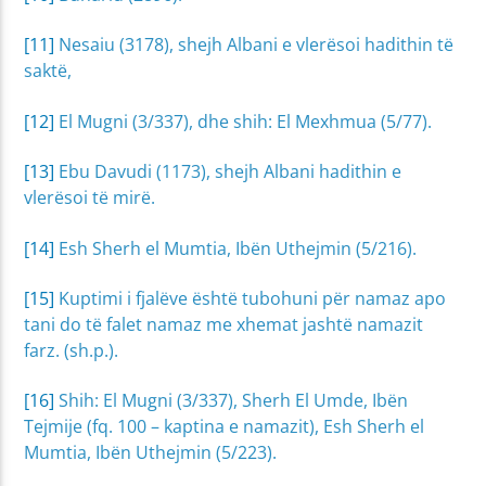
[11]
Nesaiu (3178), shejh Albani e vlerësoi hadithin të
saktë,
[12]
El Mugni (3/337), dhe shih: El Mexhmua (5/77).
[13]
Ebu Davudi (1173), shejh Albani hadithin e
vlerësoi të mirë.
[14]
Esh Sherh el Mumtia, Ibën Uthejmin (5/216).
[15]
Kuptimi i fjalëve është tubohuni për namaz apo
tani do të falet namaz me xhemat jashtë namazit
farz. (sh.p.).
[16]
Shih: El Mugni (3/337), Sherh El Umde, Ibën
Tejmije (fq. 100 – kaptina e namazit), Esh Sherh el
Mumtia, Ibën Uthejmin (5/223).