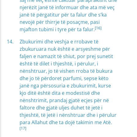
njerëzit janë të informuar dhe ata më veç
janë të përgatitur për ta falur dhe s’ka
nevojë për thirrje të posaçme, pasi
[16]
mjafton tubimi i tyre për ta falur.
Zbukurimi dhe veshja e rrobave të
zbukuruara nuk është e arsyeshme për
faljen e namazit të shiut, por prej sunetit
është të dilet i thjeshtë, i përulur, i
nënshtruar, jo të vishen rroba të bukura
dhe jo të përdoret parfumi, sepse këto
janë nga përsosuria e zbukurimit, kurse
kjo ditë është dita e modestisë dhe
nënshtrimit, prandaj gjatë ecjes për në
faltore dhe gjatë uljes duhet të jetë i
thjeshtë, të jetë i nënshtruar dhe i përulur
para Allahut dhe ta dojë takimin me Atë.
[17]