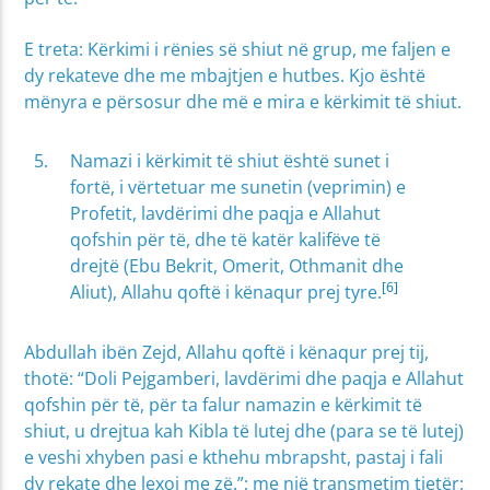
E treta: Kërkimi i rënies së shiut në grup, me faljen e
dy rekateve dhe me mbajtjen e hutbes. Kjo është
mënyra e përsosur dhe më e mira e kërkimit të shiut.
Namazi i kërkimit të shiut është sunet i
fortë, i vërtetuar me sunetin (veprimin) e
Profetit, lavdërimi dhe paqja e Allahut
qofshin për të, dhe të katër kalifëve të
drejtë (Ebu Bekrit, Omerit, Othmanit dhe
[6]
Aliut), Allahu qoftë i kënaqur prej tyre.
Abdullah ibën Zejd, Allahu qoftë i kënaqur prej tij,
thotë: “Doli Pejgamberi, lavdërimi dhe paqja e Allahut
qofshin për të, për ta falur namazin e kërkimit të
shiut, u drejtua kah Kibla të lutej dhe (para se të lutej)
e veshi xhyben pasi e kthehu mbrapsht, pastaj i fali
dy rekate dhe lexoi me zë.”; me një transmetim tjetër: