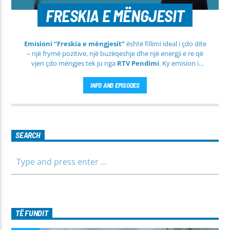
FRESKIA E MËNGJESIT
Emisioni “Freskia e mëngjesit”
është fillimi ideal i çdo dite
– një frymë pozitive, një buzëqeshje dhe një energji e re që
vjen çdo mëngjes tek ju nga
RTV Pendimi
. Ky emision i
përditshëm synon ta bëjë mëngjesin tuaj më të lehtë, më
informues dhe më të ngrohtë, duke ju shoqëruar në orët e
INFO AND EPISODES
para të ditës me përmbajtje të larmishme dhe të dobishme
për të gjithë familjen.
SEARCH
TË FUNDIT