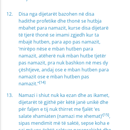
Disa nga dijetarët bazohen në disa
hadithe profetike dhe thonë se hutbja
mbahet para namazit, kurse disa dijetarë
të tjerë thonë se imami zgjedh kur ta
mbajë hutben, para apo pas namazit,
‘mirëpo nëse e mban hutben para
namazit, atëherë nuk mban hutbe tjetër
pas namazit, pra nuk bashkon në mes dy
çështjeve, andaj ose e mban hutben para
namazit ose e mban hutben pas
[14]
namazit.”
Namazi i shiut nuk ka ezan dhe as ikamet,
dijetarët të gjithë për këtë janë unikë dhe
për faljen e tij nuk thirret me fjalët ‘es
[15]
salate xhamiaten (namazi me xhemat)’
,
sipas mendimit më të saktë, sepse koha e
saj më veç është caktuar paraprakisht dhe