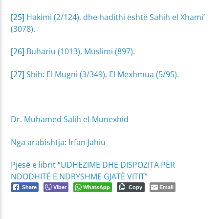
[25]
Hakimi (2/124), dhe hadithi është Sahih el Xhami’
(3078).
[26]
Buhariu (1013), Muslimi (897).
[27]
Shih: El Mugni (3/349), El Mexhmua (5/95).
Dr. Muhamed Salih el-Munexhid
Nga arabishtja: Irfan Jahiu
Pjesë e librit “UDHËZIME DHE DISPOZITA PËR
NDODHITË E NDRYSHME GJATË VITIT”
Viber
WhatsApp
Email
Share
Copy