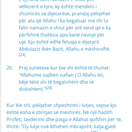
vëllezërit e tyre, ky është mendimi i
shumicës së dijetarëve, prandaj pëlqehet
për ata që Allahu i ka begatuar me shi ta
falin namazin e shiut për atë vend që e ka
përfshirë thatësia apo kanë nevojë për
ujë. Kjo është edhe fetvaja e dijetarit
Abdulaziz ibën Bazit, Allahu e mëshiroftë.
[23]
Prej suneteve kur bie shi është të thuhet:
“Allahume sajiben nafian ( O Allahu im,
bëje këtë shi të begatshëm dhe të
[24]
dobishëm).”
Kur bie shi, pëlqehet shpeshtimi i lutjes, sepse kjo
është koha e zbritjes së mëshirës. Në një hadith
Profeti, lavdërimi dhe paqja e Allahut qofshin për të,
thotë: “Dy lutje nuk kthehen mbrapsht: lutja gjatë