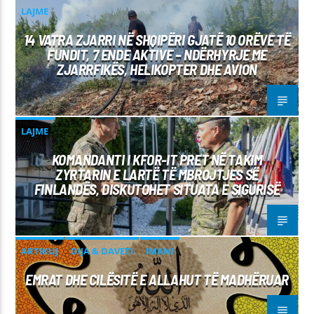
LAJME
14 VATRA ZJARRI NË SHQIPËRI GJATË 10 ORËVE TË
FUNDIT, 7 ENDE AKTIVE – NDËRHYRJE ME
ZJARRFIKËS, HELIKOPTER DHE AVION
LAJME
KOMANDANTI I KFOR-IT PRET NË TAKIM
ZYRTARIN E LARTË TË MBROJTJES SË
FINLANDËS, DISKUTOHET SITUATA E SIGURISË
ARTIKUJ
DIJA & DAVETI
IMANI
EMRAT DHE CILËSITË E ALLAHUT TË MADHËRUAR