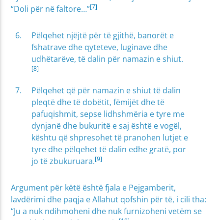
[7]
“Doli për në faltore…”
Pëlqehet njëjtë për të gjithë, banorët e
fshatrave dhe qyteteve, luginave dhe
udhëtarëve, të dalin për namazin e shiut.
[8]
Pëlqehet që për namazin e shiut të dalin
pleqtë dhe të dobëtit, fëmijët dhe të
pafuqishmit, sepse lidhshmëria e tyre me
dynjanë dhe bukuritë e saj është e vogël,
kështu që shpresohet të pranohen lutjet e
tyre dhe pëlqehet të dalin edhe gratë, por
[9]
jo të zbukuruara.
Argument për këtë është fjala e Pejgamberit,
lavdërimi dhe paqja e Allahut qofshin për të, i cili tha:
“Ju a nuk ndihmoheni dhe nuk furnizoheni vetëm se