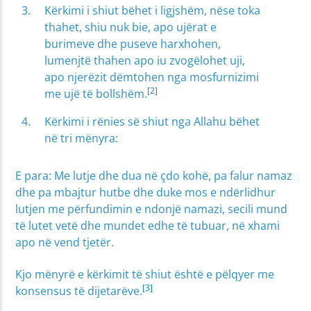
Kërkimi i shiut bëhet i ligjshëm, nëse toka
thahet, shiu nuk bie, apo ujërat e
burimeve dhe puseve harxhohen,
lumenjtë thahen apo iu zvogëlohet uji,
apo njerëzit dëmtohen nga mosfurnizimi
[2]
me ujë të bollshëm.
Kërkimi i rënies së shiut nga Allahu bëhet
në tri mënyra:
E para: Me lutje dhe dua në çdo kohë, pa falur namaz
dhe pa mbajtur hutbe dhe duke mos e ndërlidhur
lutjen me përfundimin e ndonjë namazi, secili mund
të lutet vetë dhe mundet edhe të tubuar, në xhami
apo në vend tjetër.
Kjo mënyrë e kërkimit të shiut është e pëlqyer me
[3]
konsensus të dijetarëve.