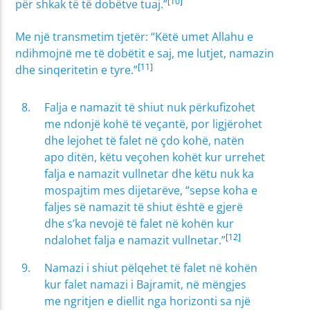
[10]
për shkak të të dobëtve tuaj.”
Me një transmetim tjetër: “Këtë umet Allahu e
ndihmojnë me të dobëtit e saj, me lutjet, namazin
[11]
dhe sinqeritetin e tyre.”
Falja e namazit të shiut nuk përkufizohet
me ndonjë kohë të veçantë, por ligjërohet
dhe lejohet të falet në çdo kohë, natën
apo ditën, këtu veçohen kohët kur urrehet
falja e namazit vullnetar dhe këtu nuk ka
mospajtim mes dijetarëve, “sepse koha e
faljes së namazit të shiut është e gjerë
dhe s’ka nevojë të falet në kohën kur
[12]
ndalohet falja e namazit vullnetar.”
Namazi i shiut pëlqehet të falet në kohën
kur falet namazi i Bajramit, në mëngjes
me ngritjen e diellit nga horizonti sa një