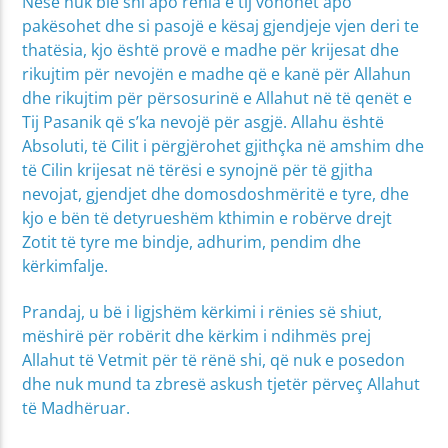
Nëse nuk bie shi apo rënia e tij vonohet apo
pakësohet dhe si pasojë e kësaj gjendjeje vjen deri te
thatësia, kjo është provë e madhe për krijesat dhe
rikujtim për nevojën e madhe që e kanë për Allahun
dhe rikujtim për përsosurinë e Allahut në të qenët e
Tij Pasanik që s’ka nevojë për asgjë. Allahu është
Absoluti, të Cilit i përgjërohet gjithçka në amshim dhe
të Cilin krijesat në tërësi e synojnë për të gjitha
nevojat, gjendjet dhe domosdoshmëritë e tyre, dhe
kjo e bën të detyrueshëm kthimin e robërve drejt
Zotit të tyre me bindje, adhurim, pendim dhe
kërkimfalje.
Prandaj, u bë i ligjshëm kërkimi i rënies së shiut,
mëshirë për robërit dhe kërkim i ndihmës prej
Allahut të Vetmit për të rënë shi, që nuk e posedon
dhe nuk mund ta zbresë askush tjetër përveç Allahut
të Madhëruar.