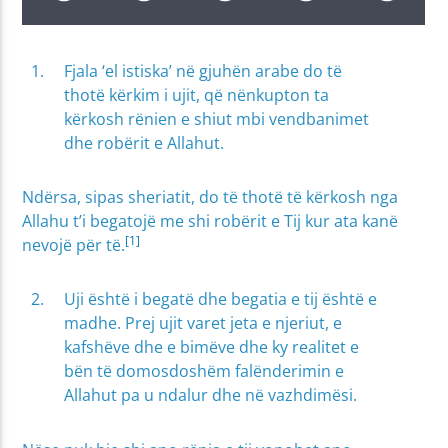
Fjala ‘el istiska’ në gjuhën arabe do të
thotë kërkim i ujit, që nënkupton ta
kërkosh rënien e shiut mbi vendbanimet
dhe robërit e Allahut.
Ndërsa, sipas sheriatit, do të thotë të kërkosh nga
Allahu t’i begatojë me shi robërit e Tij kur ata kanë
[1]
nevojë për të.
Uji është i begatë dhe begatia e tij është e
madhe. Prej ujit varet jeta e njeriut, e
kafshëve dhe e bimëve dhe ky realitet e
bën të domosdoshëm falënderimin e
Allahut pa u ndalur dhe në vazhdimësi.