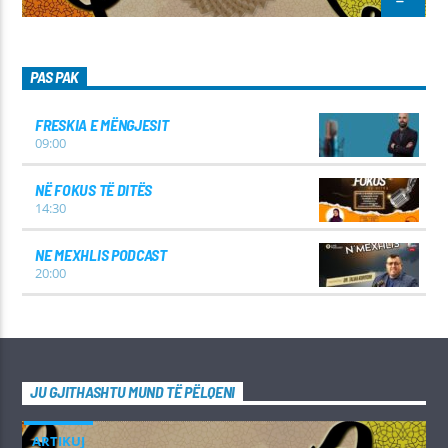
PAS PAK
FRESKIA E MËNGJESIT
09:00
NË FOKUS TË DITËS
14:30
NE MEXHLIS PODCAST
20:00
JU GJITHASHTU MUND TË PËLQENI
ARTIKUJ