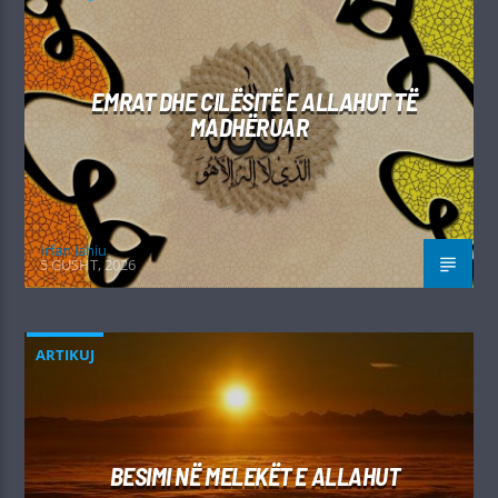
EMRAT DHE CILËSITË E ALLAHUT TË
MADHËRUAR
Irfan Jahiu
5 GUSHT, 2026
ARTIKUJ
BESIMI NË MELEKËT E ALLAHUT