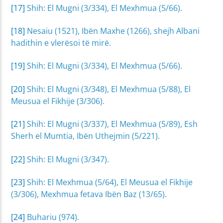
[17]
Shih: El Mugni (3/334), El Mexhmua (5/66).
[18]
Nesaiu (1521), Ibën Maxhe (1266), shejh Albani
hadithin e vlerësoi të mirë.
[19]
Shih: El Mugni (3/334), El Mexhmua (5/66).
[20]
Shih: El Mugni (3/348), El Mexhmua (5/88), El
Meusua el Fikhije (3/306).
[21]
Shih: El Mugni (3/337), El Mexhmua (5/89), Esh
Sherh el Mumtia, Ibën Uthejmin (5/221).
[22]
Shih: El Mugni (3/347).
[23]
Shih: El Mexhmua (5/64), El Meusua el Fikhije
(3/306), Mexhmua fetava Ibën Baz (13/65).
[24]
Buhariu (974).