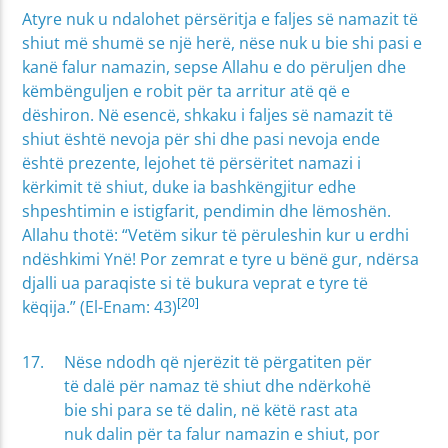
Atyre nuk u ndalohet përsëritja e faljes së namazit të
shiut më shumë se një herë, nëse nuk u bie shi pasi e
kanë falur namazin, sepse Allahu e do përuljen dhe
këmbënguljen e robit për ta arritur atë që e
dëshiron. Në esencë, shkaku i faljes së namazit të
shiut është nevoja për shi dhe pasi nevoja ende
është prezente, lejohet të përsëritet namazi i
kërkimit të shiut, duke ia bashkëngjitur edhe
shpeshtimin e istigfarit, pendimin dhe lëmoshën.
Allahu thotë: “Vetëm sikur të përuleshin kur u erdhi
ndëshkimi Ynë! Por zemrat e tyre u bënë gur, ndërsa
djalli ua paraqiste si të bukura veprat e tyre të
[20]
këqija.” (El-Enam: 43)
Nëse ndodh që njerëzit të përgatiten për
të dalë për namaz të shiut dhe ndërkohë
bie shi para se të dalin, në këtë rast ata
nuk dalin për ta falur namazin e shiut, por