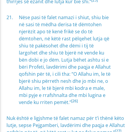
[25]
thirrjes së ezanit dhe lutja kur bie shi.”
Nëse pasi të falet namazi i shiut, shiu bie
në sasi të mëdha derisa të dëmtohen
njerëzit apo të kenë frikë se do të
dëmtohen, në këtë rast pëlqehet lutja që
shiu të pakësohet dhe dëmi i tij të
largohet dhe shiu të bjerë në vende ku
bën dobi e jo dëm. Lutja bëhet ashtu si e
bëri Profeti, lavdërimi dhe paqja e Allahut
qofshin për të, i cili tha: “O Allahu im, le të
bjerë shiu përreth nesh dhe jo mbi ne, o
Allahu im, le të bjerë mbi kodra e male,
mbi pyje e rrafshnalta dhe mbi lugina e
[26]
vende ku rriten pemët.”
Nuk është e ligjshme të falet namaz për t’i thënë këto
lutje, sepse Pejgamberi, lavdërimi dhe paqja e Allahut
[27]