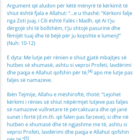
Argument që aludon për këtë mënyrë të kërkimit të
shiut është fjala e Allahut: “…e u thashë: “Kërkoni falje
nga Zoti juaj, i Cili është Falës i Madh, që Ai t’ju
dërgojë shi të bollshëm, t’ju shtojë pasurinë dhe
fëmijët tuaj dhe të bëjë për ju kopshte e lumenj!”
(Nuh: 10-12)
E dyta: Me lutje për rënien e shiut gjatë mbajtjes së
hutbes së xhumasë, ashtu si veproi Profeti, lavdërimi
[4]
dhe paqja e Allahut qofshin për të,
apo me lutje pas
faljes së namazeve.
Ibën Tejmije, Allahu e mëshiroftë, thotë: “Lejohet
kërkimi i rënies së shiut nëpërmjet lutjeve pas faljes
së namazeve vullnetare të përcaktuara dhe që janë
sunet i fortë (d.m.th. që falen pas farzeve), si dhe në
hutben e xhumasë dhe të ngjashme me të, ashtu si
veproi Profeti, lavdërimi dhe paqja e Allahut qofshin
[5]
për të.”