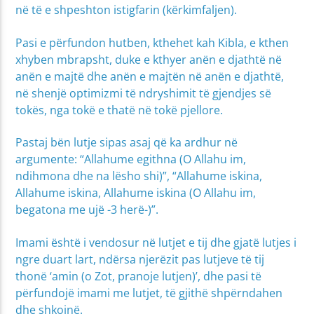
në të e shpeshton istigfarin (kërkimfaljen).
Pasi e përfundon hutben, kthehet kah Kibla, e kthen
xhyben mbrapsht, duke e kthyer anën e djathtë në
anën e majtë dhe anën e majtën në anën e djathtë,
në shenjë optimizmi të ndryshimit të gjendjes së
tokës, nga tokë e thatë në tokë pjellore.
Pastaj bën lutje sipas asaj që ka ardhur në
argumente: “Allahume egithna (O Allahu im,
ndihmona dhe na lësho shi)”, “Allahume iskina,
Allahume iskina, Allahume iskina (O Allahu im,
begatona me ujë -3 herë-)”.
Imami është i vendosur në lutjet e tij dhe gjatë lutjes i
ngre duart lart, ndërsa njerëzit pas lutjeve të tij
thonë ‘amin (o Zot, pranoje lutjen)’, dhe pasi të
përfundojë imami me lutjet, të gjithë shpërndahen
dhe shkojnë.