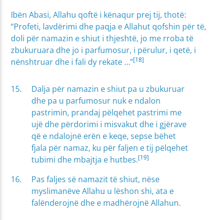
Ibën Abasi, Allahu qoftë i kënaqur prej tij, thotë:
“Profeti, lavdërimi dhe paqja e Allahut qofshin për të,
doli për namazin e shiut i thjeshtë, jo me rroba të
zbukuruara dhe jo i parfumosur, i përulur, i qetë, i
[18]
nënshtruar dhe i fali dy rekate …”
Dalja për namazin e shiut pa u zbukuruar
dhe pa u parfumosur nuk e ndalon
pastrimin, prandaj pëlqehet pastrimi me
ujë dhe përdorimi i misvakut dhe i gjërave
që e ndalojnë erën e keqe, sepse bëhet
fjala për namaz, ku për faljen e tij pëlqehet
[19]
tubimi dhe mbajtja e hutbes.
Pas faljes së namazit të shiut, nëse
myslimanëve Allahu u lëshon shi, ata e
falënderojnë dhe e madhërojnë Allahun.