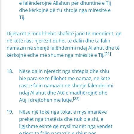
e falënderojnë Allahun për dhuntinë e Tij
dhe kërkojnë që t’u shtojë nga mirësitë e
Tij.
Dijetarët e medhhebit shafiitë janë të mendimit, që
në këtë rast njerëzit duhet të dalin dhe ta falin
namazin në shenjë falënderimi ndaj Allahut dhe të
[21]
kërkojnë edhe më shumë nga mirësitë e Tij.
Nëse dalin njerëzit nga shtëpia dhe shiu
bie para se të fillohet me namaz, në këtë
rast e falin namazin në shenjë falënderimi
ndaj Allahut dhe Atë e madhërojnë dhe
[22]
Atij i drejtohen me lutje.
Nëse një tokë nga tokat e myslimanëve
preket nga thatësia dhe nuk bie shi, e
ligjshme është që myslimanët nga vendet
e tjera ta falin namazin e shiut për