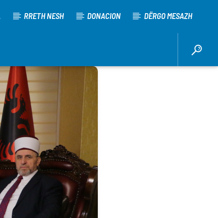
A
RRETH NESH
DONACION
DËRGO MESAZH