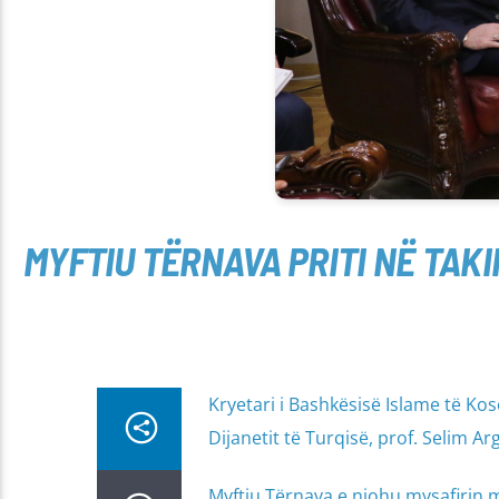
MYFTIU TËRNAVA PRITI NË TAKI
Kryetari i Bashkësisë Islame të Kos
Dijanetit të Turqisë, prof. Selim Ar
Myftiu Tërnava e njohu mysafirin me