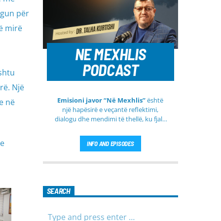
Argun për
ë mirë
NE MEXHLIS
PODCAST
shtu
rë. Një
Emisioni javor “Në Mexhlis”
është
e në
një hapësirë e veçantë reflektimi,
dialogu dhe mendimi të thellë, ku fjala
e urtë dhe diskutimi i sinqertë marrin
kuptim të veçantë. Ky emision
he
INFO AND EPISODES
transmetohet
drejtpërdrejt çdo të
martë
, duke sjellë tek publiku një
i
formë komunikimi të hapur, të qetë
dhe shumë përmbajtësore
SEARCH