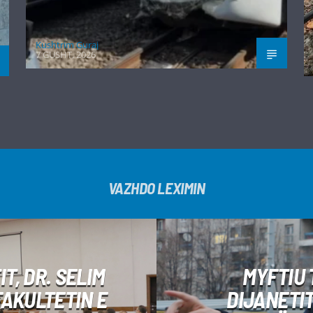
Kushtrim Guraj
7 GUSHT, 2026
VAZHDO LEXIMIN
T, DR. SELIM
MYFTIU 
FAKULTETIN E
DIJANETI