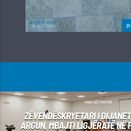
Kushtrim Guraj
7 GUSHT, 2026
PARA KËTI POSTIMI
ZËVENDËSKRYETARI I DIJANETI
ARGUN, MBAJTI LIGJËRATË NË 