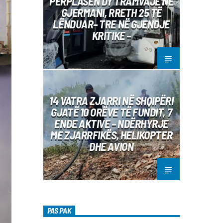
PËRPLASEN DY TRAMVAJE NË
GJERMANI, RRETH 25 TË
LËNDUAR– TRE NË GJENDJE
KRITIKE –
14 VATRA ZJARRI NË SHQIPËRI
GJATË 10 ORËVE TË FUNDIT, 7
ENDE AKTIVE – NDËRHYRJE
ME ZJARRFIKËS, HELIKOPTER
DHE AVION
PAS PAK