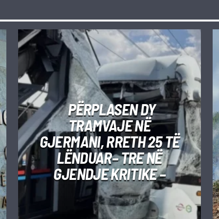
PËRPLASEN DY
TRAMVAJE NË
GJERMANI, RRETH 25 TË
LËNDUAR– TRE NË
GJENDJE KRITIKE –