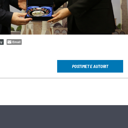
Email
py
POSTIMET E AUTORIT