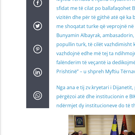
sfidat me të cilat po ballafaqohet B
vizitën dhe për të gjithë atë që k
me shoqatat turke që veprojnë në 
Bunyamin Albayrak, ambasadorin, 
popullin turk, të cilët vazhdimish
vazhdojnë edhe më tej ta ndihmoj
falënderim të veçantë ia dedikojm
Prishtinë” – u shpreh Myftiu Tërna
Nga ana e tij zv.kryetari i Dijaneti
përgëzoi atë dhe institucionin e B
ndërmjet dy institucioneve do të t