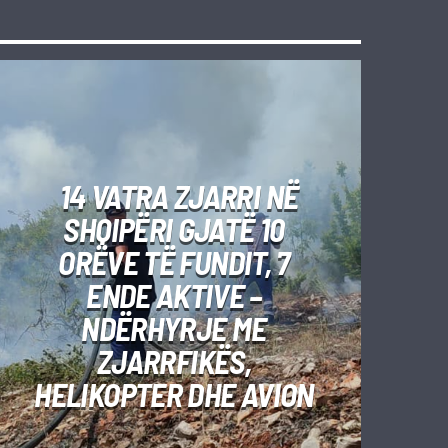
14 VATRA ZJARRI NË
SHQIPËRI GJATË 10
ORËVE TË FUNDIT, 7
ENDE AKTIVE –
NDËRHYRJE ME
ZJARRFIKËS,
HELIKOPTER DHE AVION