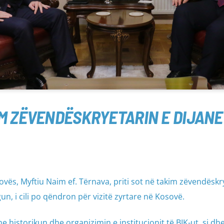
M ZËVENDËSKRYETARIN E DIJANET
ovës, Myftiu Naim ef. Tërnava, priti sot në takim zëvendëskr
gun, i cili po qëndron për vizitë zyrtare në Kosovë.
 historikun dhe organizimin e institucionit të BIK-ut, si dh