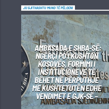
JU GJITHASHTU MUND TË PËLQENI
AMBASADA E SHBA-SË:
NGËRÇI PO I KUSHTON
KOSOVËS, FORMIMI I
INSTITUCIONEVE TË
BËHET NË PËRPUTHJE
ME KUSHTETUTËN EDHE
VENDIMET E GJK-SË –