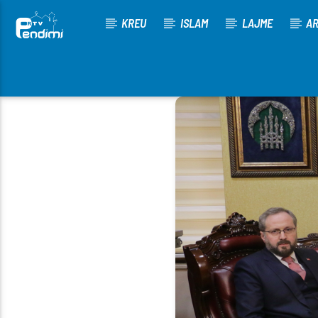
KREU
ISLAM
LAJME
AR
[There are no radio stations in the database]