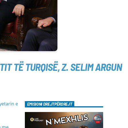
IT TË TURQISË, Z. SELIM ARGUN
yetarin e
EMISIONI DREJTPËRDREJT
e me