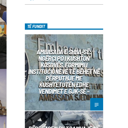
TË FUNDIT
AMBASADA E SHBA-SË:
NGËRÇI PO I KUSHTON
KOSOVËS, FORMIMI I
INSTITUCIONEVE TË BËHET NË
PËRPUTHJE ME
KUSHTETUTËN EDHE
VENDIMET E GJK-SË –