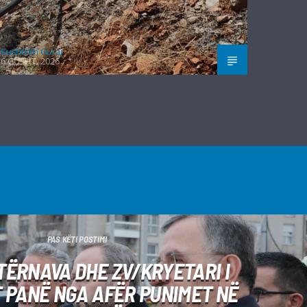
Kushtrim Guraj
6 GUSHT, 2026
PAS KËTI POSTIMI
TËRNAVA DHE ZV/KRYETARI I
T PANË NGA AFËR PUNIMET NË