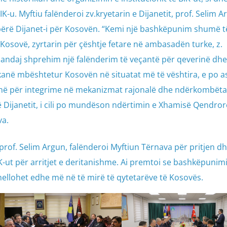
IK-u. Myftiu falënderoi zv.kryetarin e Dijanetit, prof. Selim 
a bërë Dijanet-i për Kosovën. “Kemi një bashkëpunim shumë t
Kosovë, zyrtarin për çështje fetare në ambasadën turke, z.
andaj shprehim një falënderim të veçantë për qeverinë dhe
t kanë mbështetur Kosovën në situatat më të vështira, e po a
në për integrime në mekanizmat rajonalë dhe ndërkombëta
ë Dijanetit, i cili po mundëson ndërtimin e Xhamisë Qendror
va.
t, prof. Selim Argun, falënderoi Myftiun Tërnava për pritjen d
IK-ut për arritjet e deritanishme. Ai premtoi se bashkëpunim
hellohet edhe më në të mirë të qytetarëve të Kosovës.