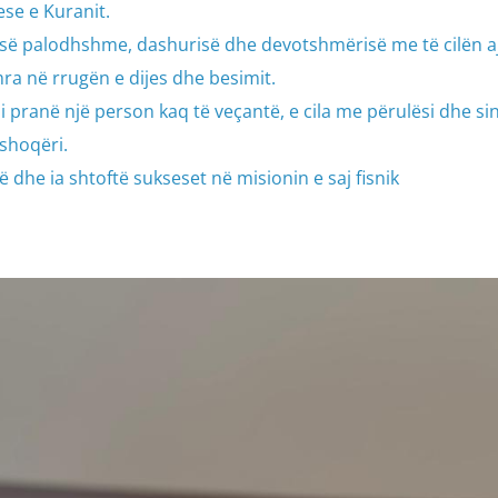
se e Kuranit.
së palodhshme, dashurisë dhe devotshmërisë me të cilën a
 në rrugën e dijes dhe besimit.
 pranë një person kaq të veçantë, e cila me përulësi dhe sin
shoqëri.
 dhe ia shtoftë sukseset në misionin e saj fisnik