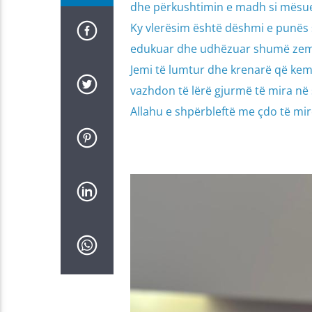
dhe përkushtimin e madh si mësue
Ky vlerësim është dëshmi e punës 
edukuar dhe udhëzuar shumë zemra
Jemi të lumtur dhe krenarë që kemi
vazhdon të lërë gjurmë të mira në 
Allahu e shpërbleftë me çdo të mirë