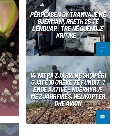
PËRPLASEN DY TRAMVAJE NË
GJERMANI, RRETH 25 TË
LËNDUAR– TRE NË GJENDJE
KRITIKE –
14 VATRA ZJARRI NË SHQIPËRI
GJATË 10 ORËVE TË FUNDIT, 7
ENDE AKTIVE – NDËRHYRJE
ME ZJARRFIKËS, HELIKOPTER
DHE AVION