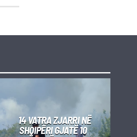
14 VATRA ZJARRI NË
SHQIPËRI GJATË 10