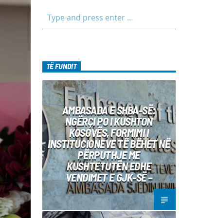
bashku me fëmijët, të cilët mund të
jenë pjesëmarrës në bashkëbisedim
për tema të ndryshme, në një formë
testimi për njohuritë që kanë, por edhe
përfitimin e njohurive të reja. Çdo të
diel, ora 10:00-12:00 Moderatore:
Luljeta Beqiri Kontakti: Viber: +383 45
TË FUNDIT
471 848 SMS: Dërgo Mesazh
AMBASADA E SHBA-SË:
NGËRÇI PO I KUSHTON
KOSOVËS, FORMIMI I
INSTITUCIONEVE TË BËHET NË
PËRPUTHJE ME
KUSHTETUTËN EDHE
VENDIMET E GJK-SË –