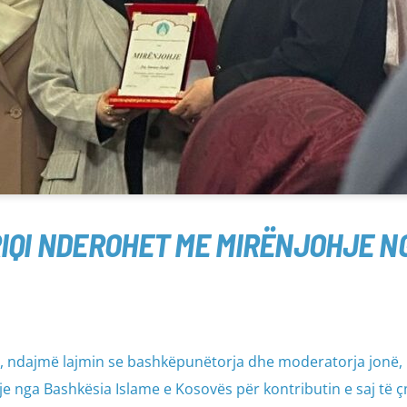
IQI NDEROHET ME MIRËNJOHJE NG
t, ndajmë lajmin se bashkëpunëtorja dhe moderatorja jonë,
e nga Bashkësia Islame e Kosovës për kontributin e saj të 