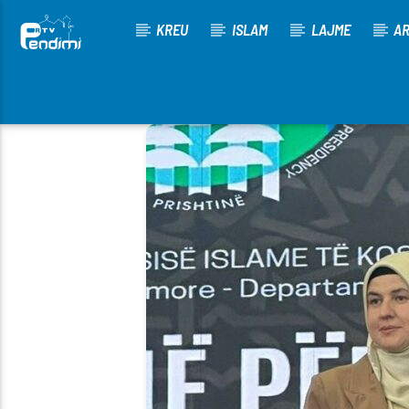
KREU
ISLAM
LAJME
AR
[There are no radio stations in the database]