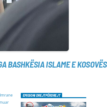
A BASHKËSIA ISLAME E KOSOVËS
 Imrane
EMISIONI DREJTPËRDREJT
çmuar