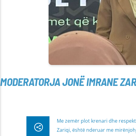
MODERATORJA JONË IMRANE ZAR
Me zemër plot krenari dhe respek
Zariqi, është nderuar me mirënjohj