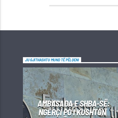
JU GJITHASHTU MUND TË PËLQENI
AMBASADA E SHBA-SË:
NGËRÇI PO I KUSHTON