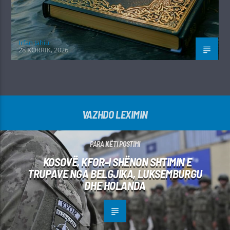
Irfan Jahiu
28 KORRIK, 2026
VAZHDO LEXIMIN
PARA KËTI POSTIMI
KOSOVË, KFOR-I SHËNON SHTIMIN E
TRUPAVE NGA BELGJIKA, LUKSEMBURGU
DHE HOLANDA