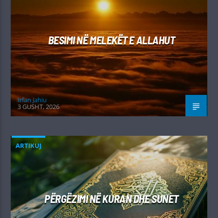
BESIMI NË MELEKËT E ALLAHUT
Irfan Jahiu
3 GUSHT, 2026
ARTIKUJ
PËRGËZIMI NË KURAN DHE SUNET