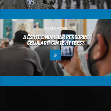
PAS KËTI POSTIMI
A ËSHTË E NDALUAR PËRDORIMI I
CELULARIT GJATË HYTBES?