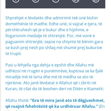
Shprehjet e lëvdatës dhe admirimit tek unë kishin
domethënie të madhe. Edhe unë, si vajzat e tjera, të
përshkruhesh që je e bukur dhe e hijshme, e
llogarisnim medalje të shtrenjtë. Por, më vonë e
paguanim shtrenjtë, sepse na shtynte të bënim gara
se kush prej nesh po shfaq më shumë prej bukurive
të trupit.
Pasi u kthjella nga dehja e epshit dhe Allahu më
udhëzoi në rrugën e punëmirëve, kuptova se ka fjalë
miradije më të larta dhe më të mëdha se ato të
njerëzve. Ato janë lëvdatat e Allahut që i zbriti në
Kuran, të cilat do të lexohen deri në Ditën e Kiametit:
Allahu thotë:
“
Gra të mira janë ato të dëgjueshmet,
që ruajnë fshehtësitë që ka urdhëruar Allahu.”
(En