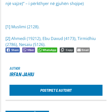
një vajze)” – i përkthyer në gjuhën shqipe)
[1]
Muslimi (2128).
[2]
Ahmedi (19212), Ebu Davud (4173), Tirmidhiu
(2786), Nesaiu (5126).
Viber
WhatsApp
Email
Share
Copy
AUTHOR
IRFAN JAHIU
POSTIMET E AUTORIT