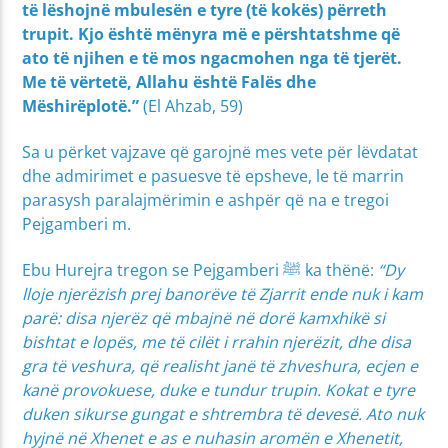
të lëshojnë mbulesën e tyre (të kokës) përreth
trupit. Kjo është mënyra më e përshtatshme që
ato të njihen e të mos ngacmohen nga të tjerët.
Me të vërtetë, Allahu është Falës dhe
Mëshirëplotë.”
(El Ahzab, 59)
Sa u përket vajzave që garojnë mes vete për lëvdatat
dhe admirimet e pasuesve të epsheve, le të marrin
parasysh paralajmërimin e ashpër që na e tregoi
Pejgamberi m.
Ebu Hurejra tregon se Pejgamberi ﷺ ka thënë:
“Dy
lloje njerëzish prej banorëve të Zjarrit ende nuk i kam
parë: disa njerëz që mbajnë në dorë kamxhikë si
bishtat e lopës, me të cilët i rrahin njerëzit, dhe disa
gra të veshura, që realisht janë të zhveshura, ecjen e
kanë provokuese, duke e tundur trupin. Kokat e tyre
duken sikurse gungat e shtrembra të devesë. Ato nuk
hyjnë në Xhenet e as e nuhasin aromën e Xhenetit,