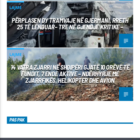
LAJME
PËRPLASEN DY TRAMVAJE NË GJERMANI, RRETH
25 TË LËNDUAR– TRE NË GJENDJE KRITIKE –
LAJME
14 VATRA ZJARRI NË SHQIPËRI GJATË 10 ORËVE TË
FUNDIT, 7 ENDE AKTIVE – NDËRHYRJE ME
ZJARRFIKËS, HELIKOPTER DHE AVION
PAS PAK