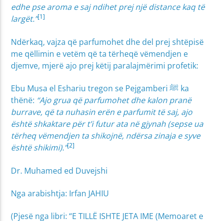
edhe pse aroma e saj ndihet prej një distance kaq të
[1]
largët.”
Ndërkaq, vajza që parfumohet dhe del prej shtëpisë
me qëllimin e vetëm që ta tërheqë vëmendjen e
djemve, mjerë ajo prej këtij paralajmërimi profetik:
Ebu Musa el Eshariu tregon se Pejgamberi ﷺ ka
thënë:
“Ajo grua që parfumohet dhe kalon pranë
burrave, që ta nuhasin erën e parfumit të saj, ajo
është shkaktare për t’i futur ata në gjynah (sepse ua
tërheq vëmendjen ta shikojnë, ndërsa zinaja e syve
[2]
është shikimi).”
Dr. Muhamed ed Duvejshi
Nga arabishtja: Irfan JAHIU
(Pjesë nga libri: “E TILLË ISHTE JETA IME (Memoaret e