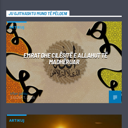
JU GJITHASHTU MUND TË PËLQENI
ARTIKUJ
EMRAT DHE CILËSITË E ALLAHUT TË
MADHËRUAR
Irfan Jahiu
5 GUSHT, 2026
ARTIKUJ