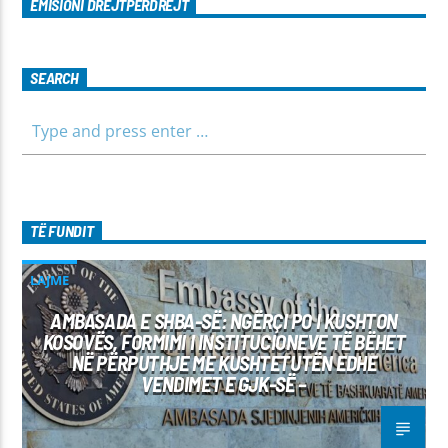
EMISIONI DREJTPËRDREJT
SEARCH
TË FUNDIT
LAJME
AMBASADA E SHBA-SË: NGËRÇI PO I KUSHTON
KOSOVËS, FORMIMI I INSTITUCIONEVE TË BËHET
NË PËRPUTHJE ME KUSHTETUTËN EDHE
VENDIMET E GJK-SË –