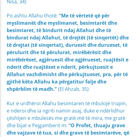
Nisa, 34)
Po ashtu Allahu thotë:
“Me të vërtetë që për
myslimanët dhe myslimanet, besimtarët dhe
besimtaret, të bindurit ndaj Allahut dhe të
bindurat ndaj Allahut, të drejtët (të sinqertët) dhe
të drejtat (të sinqertat), duruesit dhe durueset, të
përulurit dhe të përulurat, mirëbërësit dhe
mirëbërëset, agjëruesit dhe agjërueset, ruajtësit e
nderit dhe ruajtëset e nderit, përkujtuesit e
Allahut vazhdimisht dhe përkujtueset, pra, për të
gjithë këta Allahu ka përgatitur falje dhe
shpërblim të madh.”
(El Ahzab, 35)
Kur e urdhëroi Allahu besimtaren të mbulojë trupin,
e nderoi dhe ia ngriti namin asaj, duke e ndërlidhur
çështjen e mbulesës me gratë më të mira, me gratë
dhe bijat e Pejgamberit m:
“
O Profet, thuaju grave
dhe vajzave të tua, si dhe grave të besimtarëve, që