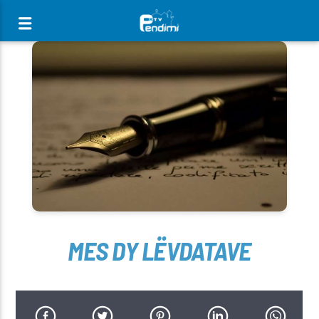
[There are no radio stations in the database]
MES DY LËVDATAVE