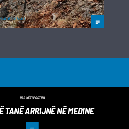
Kushtrim Guraj
6 GUSHT, 2026
PAS KËTI POSTIMI
Ë TANË ARRIJNË NË MEDINE