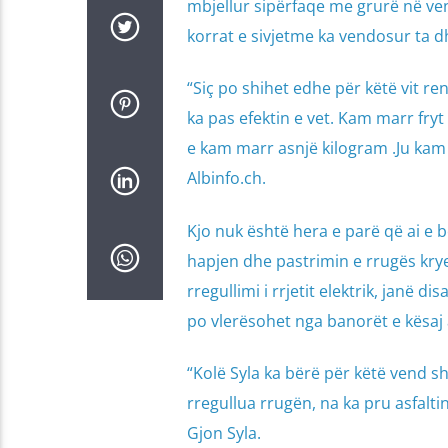
mbjellur sipërfaqe me grurë në vendl
korrat e sivjetme ka vendosur ta d
“Siç po shihet edhe për këtë vit re
ka pas efektin e vet. Kam marr fryt 
e kam marr asnjë kilogram .Ju kam 
Albinfo.ch.
Kjo nuk është hera e parë që ai e bën
hapjen dhe pastrimin e rrugës krye
rregullimi i rrjetit elektrik, janë d
po vlerësohet nga banorët e kësaj 
“Kolë Syla ka bërë për këtë vend 
rregullua rrugën, na ka pru asfalti
Gjon Syla.