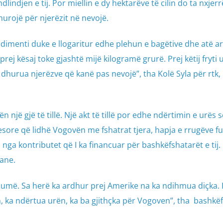
indjen e tij. Por miellin e dy hektarëve të cilin do ta nxjerr
hurojë për njerëzit në nevojë.
ndimenti duke e llogaritur edhe plehun e bagëtive dhe atë arti
prej kësaj toke gjashtë mijë kilogramë grurë. Prej këtij fryti
dhurua njerëzve që kanë pas nevojë”, tha Kolë Syla për rtk, 
 një gjë të tillë. Një akt të tillë por edhe ndërtimin e urës s
sore që lidhë Vogovën me fshatrat tjera, hapja e rrugëve f
isa nga kontributet që I ka financuar për bashkëfshatarët e tij. 
ane.
shumë. Sa herë ka ardhur prej Amerike na ka ndihmua diçka.
n, ka ndërtua urën, ka ba gjithçka për Vogoven”, tha bashkë