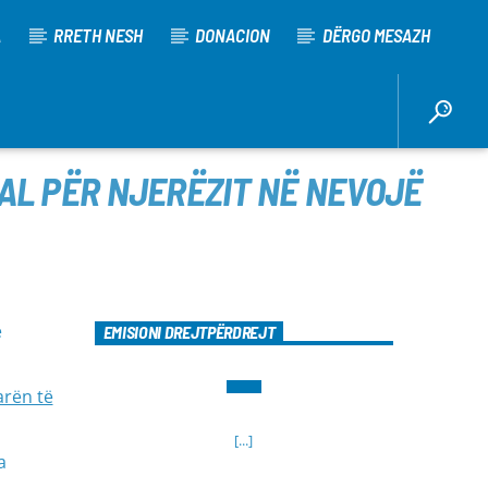
A
RRETH NESH
DONACION
DËRGO MESAZH
FAL PËR NJERËZIT NË NEVOJË
ë
EMISIONI DREJTPËRDREJT
arën të
[...]
a