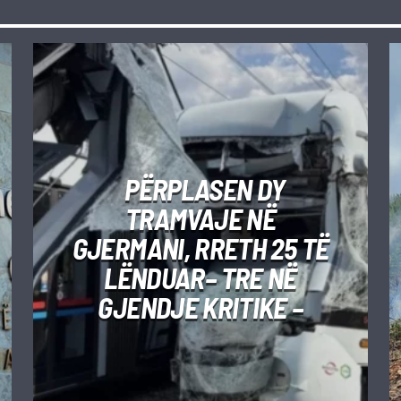
PËRPLASEN DY
TRAMVAJE NË
GJERMANI, RRETH 25 TË
LËNDUAR– TRE NË
GJENDJE KRITIKE –