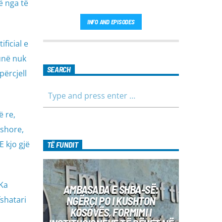
ë nga të
INFO AND EPISODES
ficial e
 unë nuk
SEARCH
përcjell
ë re,
ushore,
E kjo gjë
TË FUNDIT
 Ka
AMBASADA E SHBA-SË:
NGËRÇI PO I KUSHTON
fshatari
KOSOVËS, FORMIMI I