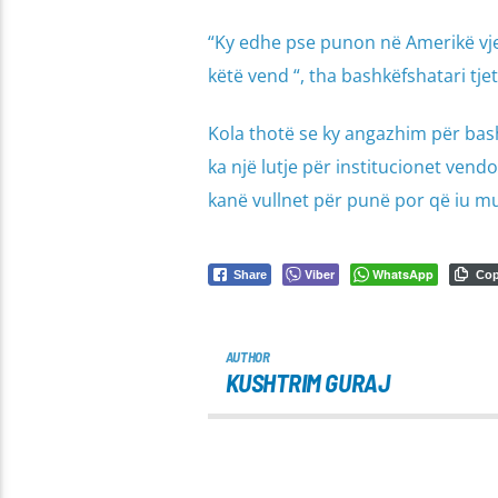
“Ky edhe pse punon në Amerikë vje
këtë vend “, tha bashkëfshatari tj
Kola thotë se ky angazhim për bash
ka një lutje për institucionet vendo
kanë vullnet për punë por që iu 
Viber
WhatsApp
Share
Co
AUTHOR
KUSHTRIM GURAJ