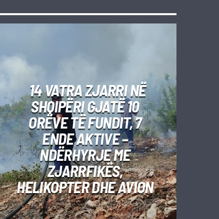
14 VATRA ZJARRI NË
SHQIPËRI GJATË 10
ORËVE TË FUNDIT, 7
ENDE AKTIVE –
NDËRHYRJE ME
ZJARRFIKËS,
HELIKOPTER DHE AVION