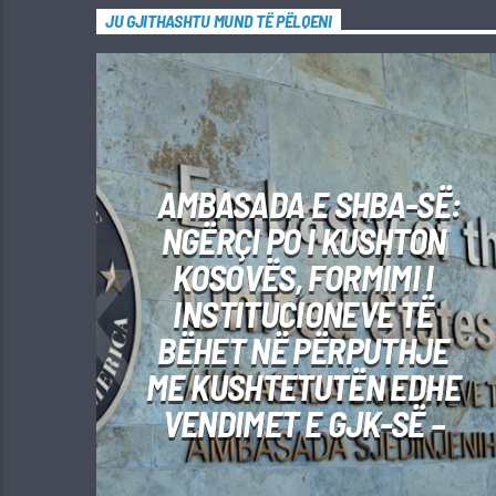
JU GJITHASHTU MUND TË PËLQENI
AMBASADA E SHBA-SË:
NGËRÇI PO I KUSHTON
KOSOVËS, FORMIMI I
INSTITUCIONEVE TË
BËHET NË PËRPUTHJE
ME KUSHTETUTËN EDHE
VENDIMET E GJK-SË –