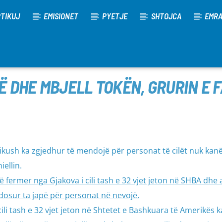
TIKUJ
EMISIONET
PYETJE
SHTOJCA
EMR
 DHE MBJELL TOKËN, GRURIN E 
dikush ka zgjedhur të mendojë për personat të cilët nuk kan
ellin.
jë fermer nga Gjakova i cili tash e 32 vjet jeton në SHBA dhe 
ndosur ta japë për personat në nevojë.
ili tash e 32 vjet jeton në Shtetet e Bashkuara të Amerikës k