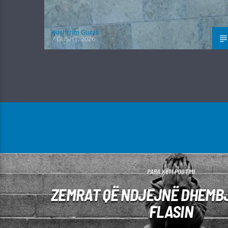
Kushtrim Guraj
7 GUSHT, 2026
PARA KËTI POSTIMI
ZEMRAT QË NDJEJNË DHEMBJ
FLASIN