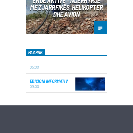
ENDE AKTIVE – NDËRHYRJE
ME ZJARRFIKËS, HELIKOPTER
DHE AVION
PAS PAK
06:00
EDICIONI INFORMATIV
09:00