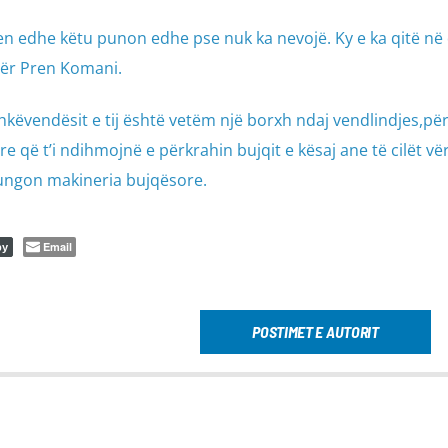
n edhe këtu punon edhe pse nuk ka nevojë. Ky e ka qitë në 
etër Pren Komani.
këvendësit e tij është vetëm një borxh ndaj vendlindjes,pë
re që t’i ndihmojnë e përkrahin bujqit e kësaj ane të cilët vë
mungon makineria bujqësore.
Email
py
POSTIMET E AUTORIT