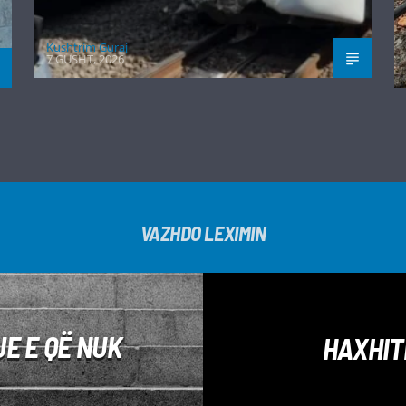
Kushtrim Guraj
7 GUSHT, 2026
VAZHDO LEXIMIN
E E QË NUK
HAXHIT