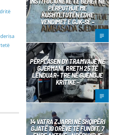
INSTITUCIONEVE TË BËHET NË
PËRPUTHJE ME
dritë
KUSHTETUTËN EDHE
VENDIMET E GJK-SË –
rderisa
rtetë
PËRPLASEN DY TRAMVAJE NË
GJERMANI, RRETH 25 TË
LËNDUAR– TRE NË GJENDJE
KRITIKE –
14 VATRA ZJARRI NË SHQIPËRI
GJATË 10 ORËVE TË FUNDIT, 7