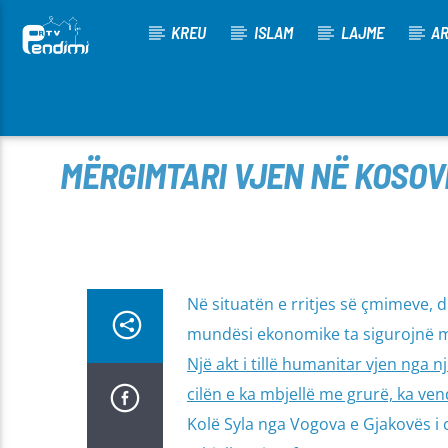
KREU
ISLAM
LAJME
AR
[There are no radio stations in the database]
MËRGIMTARI VJEN NË KOSOVË
Në situatën e rritjes së çmimeve, 
mundësi ekonomike ta sigurojnë mi
Një akt i tillë humanitar vjen nga n
cilën e ka mbjellë me grurë, ka ve
Kolë Syla nga Vogova e Gjakovës i c