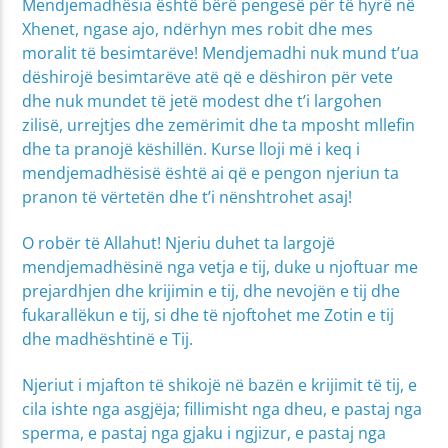
Mendjemadhësia është bërë pengesë për të hyrë në
Xhenet, ngase ajo, ndërhyn mes robit dhe mes
moralit të besimtarëve! Mendjemadhi nuk mund t’ua
dëshirojë besimtarëve atë që e dëshiron për vete
dhe nuk mundet të jetë modest dhe t’i largohen
zilisë, urrejtjes dhe zemërimit dhe ta mposht mllefin
dhe ta pranojë këshillën. Kurse lloji më i keq i
mendjemadhësisë është ai që e pengon njeriun ta
pranon të vërtetën dhe t’i nënshtrohet asaj!
O robër të Allahut! Njeriu duhet ta largojë
mendjemadhësinë nga vetja e tij, duke u njoftuar me
prejardhjen dhe krijimin e tij, dhe nevojën e tij dhe
fukarallëkun e tij, si dhe të njoftohet me Zotin e tij
dhe madhështinë e Tij.
Njeriut i mjafton të shikojë në bazën e krijimit të tij, e
cila ishte nga asgjëja; fillimisht nga dheu, e pastaj nga
sperma, e pastaj nga gjaku i ngjizur, e pastaj nga