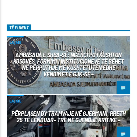
TË FUNDIT
LAJME
AMBASADA E SHBA-SË: NGËRÇI PO I KUSHTON
KOSOVËS, FORMIMI I INSTITUCIONEVE TË BËHET
NË PËRPUTHJE ME KUSHTETUTËN EDHE
VENDIMET E GJK-SË –
LAJME
PËRPLASEN DY TRAMVAJE NË GJERMANI, RRETH
25 TË LËNDUAR– TRE NË GJENDJE KRITIKE –