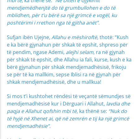
mbi të
, ka thënë se: “
Në Ditën e Gjykimit
mendjemëdhenjtë do të grumbullohen e do të
mblidhen, për t’u bërë sa një grimcë e vogël, ku
poshtërimi i rrethon nga të gjitha anët”.
Sufjan ibën Ujejne,
Allahu e mëshiroftë
, thotë: “Kush
e ka bërë gjynahun për shkak të epshit, shpreso për
të pendim, ngase Ademi,
alejhi selam
, ra në gjynah
për shkak të epshit, dhe Allahu ia fali, kurse, kush e ka
bërë gjynahun për shkak mendjemadhësisë, frikoju
se për të ka mallkim, sepse Iblisi ra në gjynah për
shkak mendjemadhësisë, dhe u mallkua!
Si mos t’i kushtohet rëndësi të veçantë sëmundjes së
mendjemadhësisë kur i Dërguari i Allahut,
lavdia dhe
paqja e Allahut qofshin mbi të
, ka thënë se:
“Nuk do
të hyjë në Xhenet ai, që në zemrën e tij ka një grimcë
mendjemadhësie”.