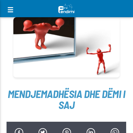
[There are no radio stations in the database]
MENDJEMADHËSIA DHE DËMI I
SAJ