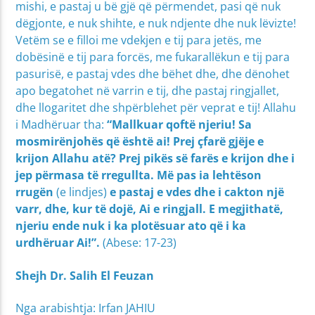
mishi, e pastaj u bë gjë që përmendet, pasi që nuk
dëgjonte, e nuk shihte, e nuk ndjente dhe nuk lëvizte!
Vetëm se e filloi me vdekjen e tij para jetës, me
dobësinë e tij para forcës, me fukarallëkun e tij para
pasurisë, e pastaj vdes dhe bëhet dhe, dhe dënohet
apo begatohet në varrin e tij, dhe pastaj ringjallet,
dhe llogaritet dhe shpërblehet për veprat e tij! Allahu
i Madhëruar tha:
“Mallkuar qoftë njeriu! Sa
mosmirënjohës që është ai! Prej çfarë gjëje e
krijon Allahu atë?
Prej pikës së farës e krijon dhe i
jep përmasa të rregullta. Më pas ia lehtëson
rrugën
(e lindjes)
e pastaj e vdes dhe i cakton një
varr, dhe, kur të dojë, Ai e ringjall. E megjithatë,
njeriu ende nuk i ka plotësuar ato që i ka
urdhëruar Ai!”.
(Abese: 17-23)
Shejh Dr. Salih El Feuzan
Nga arabishtja: Irfan JAHIU