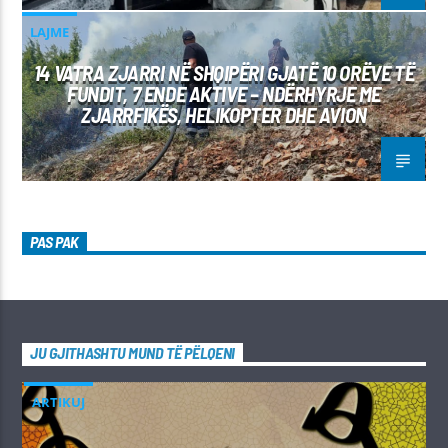
LAJME
14 VATRA ZJARRI NË SHQIPËRI GJATË 10 ORËVE TË
FUNDIT, 7 ENDE AKTIVE – NDËRHYRJE ME
ZJARRFIKËS, HELIKOPTER DHE AVION
PAS PAK
JU GJITHASHTU MUND TË PËLQENI
ARTIKUJ