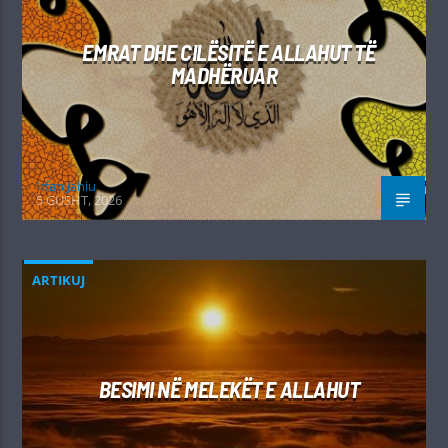
EMRAT DHE CILËSITË E ALLAHUT TË
MADHËRUAR
Irfan Jahiu
5 GUSHT, 2026
ARTIKUJ
BESIMI NË MELEKËT E ALLAHUT