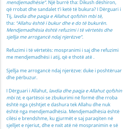
mendjemadhësie”.
Një burrë tha: Dikush dëshiron,
që rrobat dhe sandalet t’i ketë të bukura? I Dërguari i
Tij,
lavdia dhe paqja e Allahut qofshin mbi të
,
tha:
“Allahu është i bukur dhe e do të bukurën.
Mendjemadhësia është refuzimi i të vërtetës dhe
sjellja me arrogancë ndaj njerëzve”.
Refuzimi i të vërtetës: mospranimi i saj dhe refuzimi
me mendjemadhësi i atij, që e thotë atë .
Sjellja me arrogancë ndaj njerëzve: duke i poshtëruar
dhe përbuzur.
I Dërguari i Allahut,
lavdia dhe paqja e Allahut qofshin
mbi të
, e qartësoi se zbukurimi në formë dhe rroba
është nga çështjet e dashura tek Allahu dhe nuk
është nga mendjemadhësia. Mendjemadhësia është
cilësi e brendshme, ku gjurmët e saj paraqiten në
sjelljet e njeriut, dhe e nxit atë në mospranimin e së