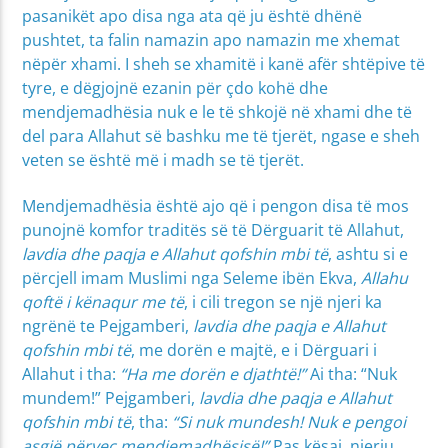
pasanikët apo disa nga ata që ju është dhënë
pushtet, ta falin namazin apo namazin me xhemat
nëpër xhami. I sheh se xhamitë i kanë afër shtëpive të
tyre, e dëgjojnë ezanin për çdo kohë dhe
mendjemadhësia nuk e le të shkojë në xhami dhe të
del para Allahut së bashku me të tjerët, ngase e sheh
veten se është më i madh se të tjerët.
Mendjemadhësia është ajo që i pengon disa të mos
punojnë komfor traditës së të Dërguarit të Allahut,
lavdia dhe paqja e Allahut qofshin mbi të
, ashtu si e
përcjell imam Muslimi nga Seleme ibën Ekva,
Allahu
qoftë i kënaqur me të
, i cili tregon se një njeri ka
ngrënë te Pejgamberi,
lavdia dhe paqja e Allahut
qofshin mbi të
, me dorën e majtë, e i Dërguari i
Allahut i tha:
“Ha me dorën e djathtë!”
Ai tha: “Nuk
mundem!” Pejgamberi,
lavdia dhe paqja e Allahut
qofshin mbi të
, tha:
“Si nuk mundesh! Nuk e pengoi
asgjë përveç mendjemadhësisë!”
Pas kësaj, njeriu