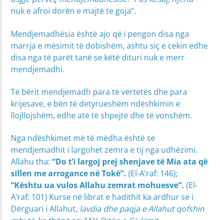
nuk e afroi dorën e majtë te goja”.
Mendjemadhësia është ajo që i pengon disa nga
marrja e mësimit të dobishëm, ashtu siç e cekin edhe
disa nga të parët tanë se këtë dituri nuk e merr
mendjemadhi.
Të bërit mendjemadh para të vërtetës dhe para
krijesave, e bën të detyrueshëm ndëshkimin e
llojllojshëm, edhe atë të shpejtë dhe të vonshëm.
Nga ndëshkimet më të mëdha është se
mendjemadhit i largohet zemra e tij nga udhëzimi.
Allahu tha:
“Do t’i largoj prej shenjave të Mia ata që
sillen me arrogance në Tokë”.
(El-A’raf: 146);
“Kështu ua vulos Allahu zemrat mohuesve”.
(El-
A’raf: 101) Kurse në librat e hadithit ka ardhur se i
Dërguari i Allahut,
lavdia dhe paqja e Allahut qofshin