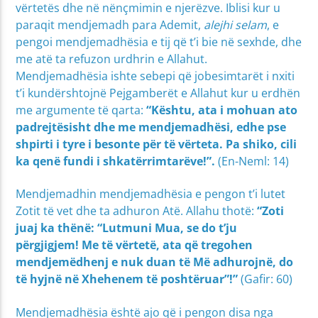
vërtetës dhe në nënçmimin e njerëzve. Iblisi kur u
paraqit mendjemadh para Ademit,
alejhi selam
, e
pengoi mendjemadhësia e tij që t’i bie në sexhde, dhe
me atë ta refuzon urdhrin e Allahut.
Mendjemadhësia ishte sebepi që jobesimtarët i nxiti
t’i kundërshtojnë Pejgamberët e Allahut kur u erdhën
me argumente të qarta:
“Kështu, ata i mohuan ato
padrejtësisht dhe me mendjemadhësi, edhe pse
shpirti i tyre i besonte për të vërteta. Pa shiko, cili
ka qenë fundi i shkatërrimtarëve!”.
(En-Neml: 14)
Mendjemadhin mendjemadhësia e pengon t’i lutet
Zotit të vet dhe ta adhuron Atë. Allahu thotë:
“Zoti
juaj ka thënë: “Lutmuni Mua, se do t’ju
përgjigjem! Me të vërtetë, ata që tregohen
mendjemëdhenj e nuk duan të Më adhurojnë, do
të hyjnë në Xhehenem të poshtëruar”!”
(Gafir: 60)
Mendjemadhësia është ajo që i pengon disa nga