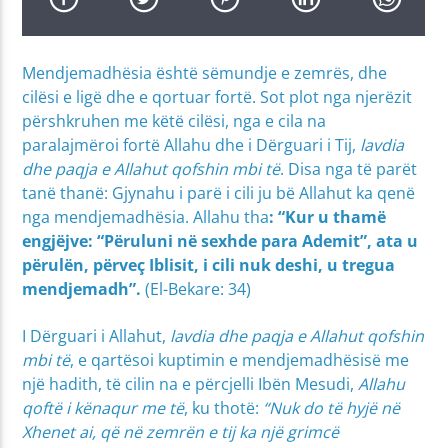
Mendjemadhësia është sëmundje e zemrës, dhe
cilësi e ligë dhe e qortuar fortë. Sot plot nga njerëzit
përshkruhen me këtë cilësi, nga e cila na
paralajmëroi fortë Allahu dhe i Dërguari i Tij,
lavdia
dhe paqja e Allahut qofshin mbi të
. Disa nga të parët
tanë thanë: Gjynahu i parë i cili ju bë Allahut ka qenë
nga mendjemadhësia. Allahu tha
: “
Kur u thamë
engjëjve: “Përuluni në sexhde para Ademit”, ata u
përulën, përveç Iblisit, i cili nuk deshi, u tregua
mendjemadh”.
(El-Bekare: 34)
I Dërguari i Allahut,
lavdia dhe paqja e Allahut qofshin
mbi të
, e qartësoi kuptimin e mendjemadhësisë me
një hadith, të cilin na e përcjelli Ibën Mesudi,
Allahu
qoftë i kënaqur me të
, ku thotë:
“Nuk do të hyjë në
Xhenet ai, që në zemrën e tij ka një grimcë