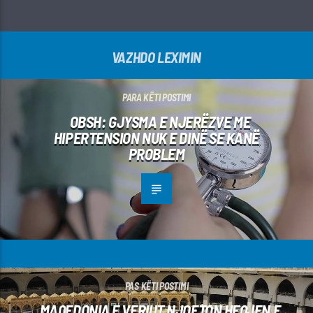
VAZHDO LEXIMIN
PARA KËTI POSTIMI
OBSH: GJYSMA E NJERËZVE ME
HIPERTENSION NUK E DINË SE KANË
PROBLEM
PAS KËTI POSTIMI
MAQEDONIA E VERIUT NJOFTON HEQJEN E