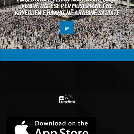
VIZAVE DALËSE PËR MUSLIMANËT NË
KRYERJEN E HAXHIT NË ARABINË SAUDITE