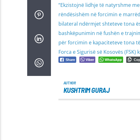
“Ekzistojnë lidhje të natyrshme mes
rëndësishëm në forcimin e marrëdh
bilateral ndërmjet shteteve tona 
bashkëpunimin në fushën e trajni
për forcimin e kapaciteteve tona t
Forca e Sigurisë së Kosovës (FSK) 
Viber
WhatsApp
Share
Co
AUTHOR
KUSHTRIM GURAJ