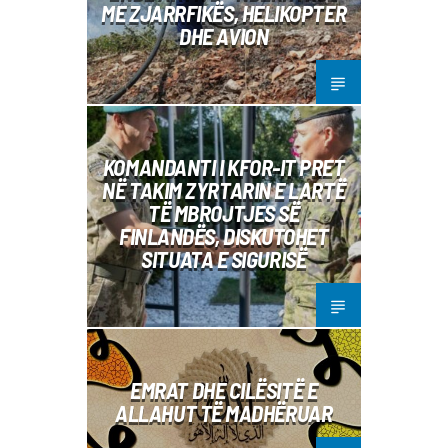
ME ZJARRFIKËS, HELIKOPTER
DHE AVION
KOMANDANTI I KFOR-IT PRET
NË TAKIM ZYRTARIN E LARTË
TË MBROJTJES SË
FINLANDËS, DISKUTOHET
SITUATA E SIGURISË
EMRAT DHE CILËSITË E
ALLAHUT TË MADHËRUAR