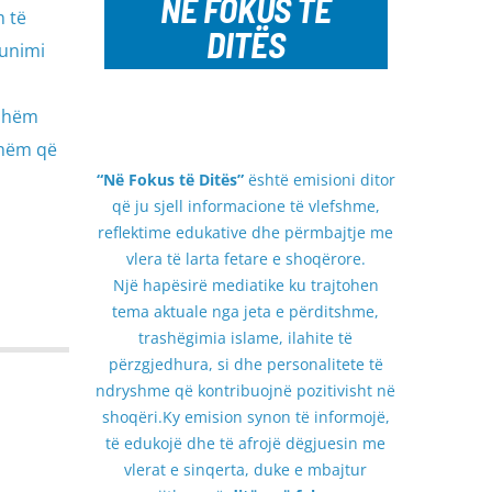
NË FOKUS TË
m të
DITËS
punimi
ishëm
shëm që
“Në Fokus të Ditës”
është emisioni ditor
që ju sjell informacione të vlefshme,
reflektime edukative dhe përmbajtje me
vlera të larta fetare e shoqërore.
Një hapësirë mediatike ku trajtohen
tema aktuale nga jeta e përditshme,
trashëgimia islame, ilahite të
përzgjedhura, si dhe personalitete të
ndryshme që kontribuojnë pozitivisht në
shoqëri.Ky emision synon të informojë,
të edukojë dhe të afrojë dëgjuesin me
vlerat e sinqerta, duke e mbajtur