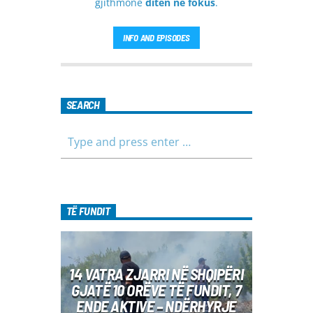
gjithmonë
ditën në fokus
.
INFO AND EPISODES
SEARCH
TË FUNDIT
14 VATRA ZJARRI NË SHQIPËRI
GJATË 10 ORËVE TË FUNDIT, 7
ENDE AKTIVE – NDËRHYRJE