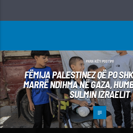
PARA KËTI POSTIMI
FËMIJA PALESTINEZ QË PO SH
MARRË NDIHMA NË GAZA, HUM
SULMIN IZRAELIT