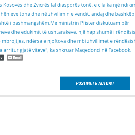
 Kosovës dhe Zvicrës fal diasporës tonë, e cila ka një ndiki
ënieve tona dhe në zhvillimin e vendit, andaj dhe bashkë
është i pashmangshëm.Me ministrin Pfister diskutuam për
meve dhe edukimit të ushtarakëve, një hap shumë i rëndës
ë mbrojtjes, ndërsa e njoftova dhe mbi zhvillimet e rëndësi
ka arritur gjatë viteve”, ka shkruar Maqedonci në Facebook.
Email
py
POSTIMET E AUTORIT