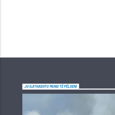
JU GJITHASHTU MUND TË PËLQENI