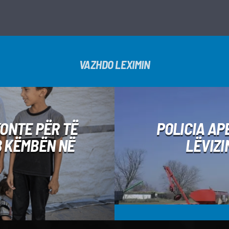
VAZHDO LEXIMIN
KONTE PËR TË
POLICIA AP
B KËMBËN NË
LËVIZI