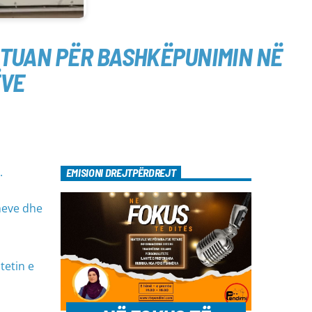
UTUAN PËR BASHKËPUNIMIN NË
ËVE
.
EMISIONI DREJTPËRDREJT
meve dhe
tetin e