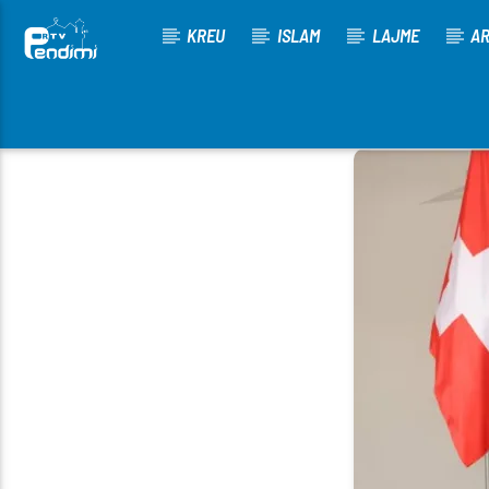
KREU
ISLAM
LAJME
AR
[There are no radio stations in the database]