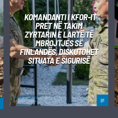
KOMANDANTI I KFOR-IT
PRET NË TAKIM
ZYRTARIN E LARTË TË
MBROJTJES SË
FINLANDËS, DISKUTOHET
SITUATA E SIGURISË
Kushtrim Guraj
6 GUSHT, 2026