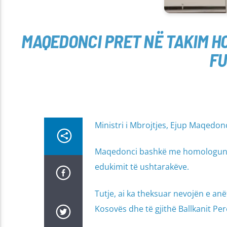
MAQEDONCI PRET NË TAKIM H
FU
Ministri i Mbrojtjes, Ejup Maqedonc
Maqedonci bashkë me homologun e 
edukimit të ushtarakëve.
Tutje, ai ka theksuar nevojën e an
Kosovës dhe të gjithë Ballkanit Pe