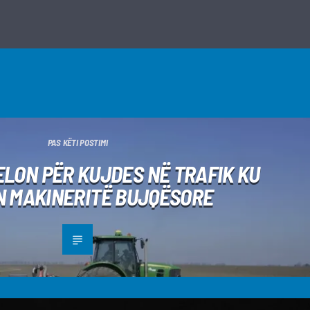
PAS KËTI POSTIMI
ELON PËR KUJDES NË TRAFIK KU
N MAKINERITË BUJQËSORE