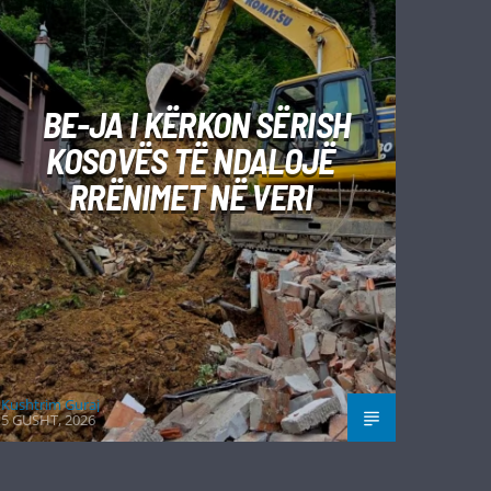
BE-JA I KËRKON SËRISH
KOSOVËS TË NDALOJË
RRËNIMET NË VERI
Kushtrim Guraj
5 GUSHT, 2026