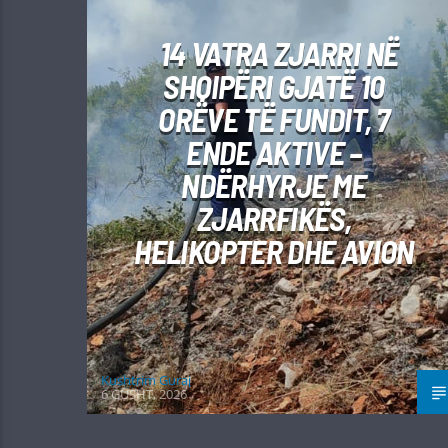
14 VATRA ZJARRI NË
SHQIPËRI GJATË 10
ORËVE TË FUNDIT, 7
ENDE AKTIVE –
NDËRHYRJE ME
ZJARRFIKËS,
HELIKOPTER DHE AVION
Kushtrim Guraj
6 GUSHT, 2026