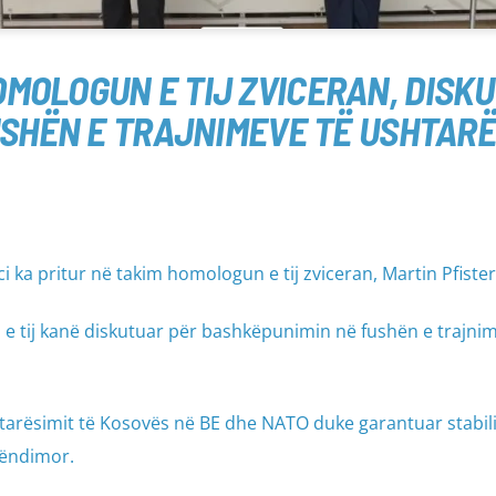
OMOLOGUN E TIJ ZVICERAN, DISK
SHËN E TRAJNIMEVE TË USHTAR
i ka pritur në takim homologun e tij zviceran, Martin Pfister
tij kanë diskutuar për bashkëpunimin në fushën e trajni
ëtarësimit të Kosovës në BE dhe NATO duke garantuar stabili
rëndimor.