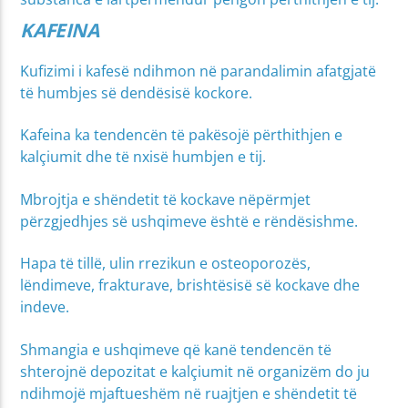
KAFEINA
Kufizimi i kafesë ndihmon në parandalimin afatgjatë
të humbjes së dendësisë kockore.
Kafeina ka tendencën të pakësojë përthithjen e
kalçiumit dhe të nxisë humbjen e tij.
Mbrojtja e shëndetit të kockave nëpërmjet
përzgjedhjes së ushqimeve është e rëndësishme.
Hapa të tillë, ulin rrezikun e osteoporozës,
lëndimeve, frakturave, brishtësisë së kockave dhe
indeve.
Shmangia e ushqimeve që kanë tendencën të
shterojnë depozitat e kalçiumit në organizëm do ju
ndihmojë mjaftueshëm në ruajtjen e shëndetit të