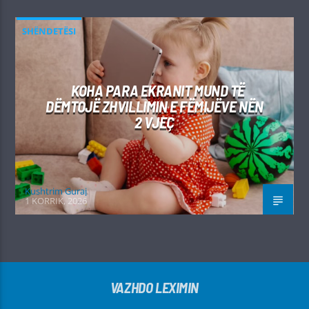
SHËNDETËSI
KOHA PARA EKRANIT MUND TË
DËMTOJË ZHVILLIMIN E FËMIJËVE NËN
2 VJEÇ
Kushtrim Guraj
1 KORRIK, 2026
VAZHDO LEXIMIN