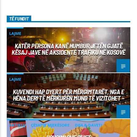
TË FUNDIT
LAJME
KATËR PERSONA KANË HUMBUR JETËN GJATË
KËSAJ JAVE NË AKSIDENTE TRAFIKU NË KOSOVË
LAJME
KUVENDI HAP DYERT PËR MËRGIMTARËT, NGA E
HËNA DERI TË MËRKURËN MUND TË VIZITOHET –
ARTIKUJ
ÇËSHTJE MJEKËSORE
DIJA & DAVETI