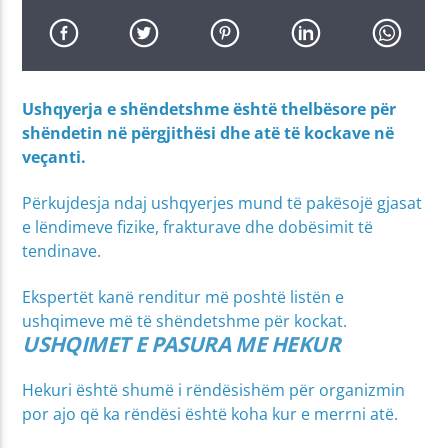
Ushqyerja e shëndetshme është thelbësore për
shëndetin në përgjithësi dhe atë të kockave në
veçanti.
Përkujdesja ndaj ushqyerjes mund të pakësojë gjasat
e lëndimeve fizike, frakturave dhe dobësimit të
tendinave.
Ekspertët kanë renditur më poshtë listën e
ushqimeve më të shëndetshme për kockat.
USHQIMET E PASURA ME HEKUR
Hekuri është shumë i rëndësishëm për organizmin
por ajo që ka rëndësi është koha kur e merrni atë.