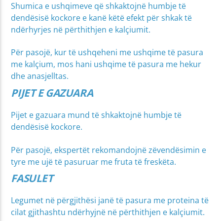
Shumica e ushqimeve që shkaktojnë humbje të
dendësisë kockore e kanë këtë efekt për shkak të
ndërhyrjes në përthithjen e kalçiumit.
Për pasojë, kur të ushqeheni me ushqime të pasura
me kalçium, mos hani ushqime të pasura me hekur
dhe anasjelltas.
PIJET E GAZUARA
Pijet e gazuara mund të shkaktojnë humbje të
dendësisë kockore.
Për pasojë, ekspertët rekomandojnë zëvendësimin e
tyre me ujë të pasuruar me fruta të freskëta.
FASULET
Legumet në përgjithësi janë të pasura me proteina të
cilat gjithashtu ndërhyjnë në përthithjen e kalçiumit.