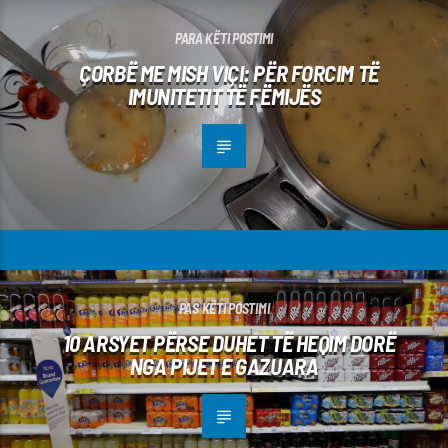
PARA KËTI POSTIMI
ÇORBË ME MISH VIÇI: PËR FORCIM TË
IMUNITETIT TË FËMIJËS
PAS KËTI POSTIMI
10 ARSYET PËRSE DUHET TË HEQIM DORË
NGA PIJET E GAZUARA