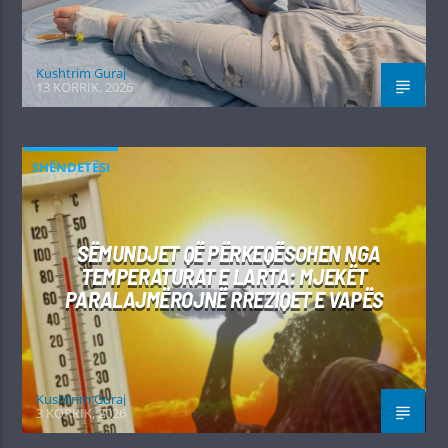
Kushtrim Guraj
13 KORRIK, 2026
SHËNDETËSI
SËMUNDJET QË PËRKEQËSOHEN NGA
TEMPERATURAT E LARTA: MJEKËT
PARALAJMËROJNË RREZIQET E VAPËS
Kushtrim Guraj
3 KORRIK, 2026