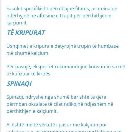
Fasulet specifikisht përmbajnë fitates, proteina që
ndërhyjnë në aftësinë e trupit për përthithjen e
kalçiumit.
TË KRIPURAT
Ushqimet e kripura e detyrojnë trupin të humbasë
më shumë kalçium.
Për pasojë, ekspertët rekomandojnë konsumin sa më
të kufizuar të kripës.
SPINAQI
Spinaqi, ndryshe nga shumë barishte të tjera,
përmban oksalate të cilat ndikojnë ndjeshëm në
përthithjen e kalçiumit.
Ai është me të vërtetë i pasur me kalçium por
substanca e lartpërmendur pengon përthithjen e tij.