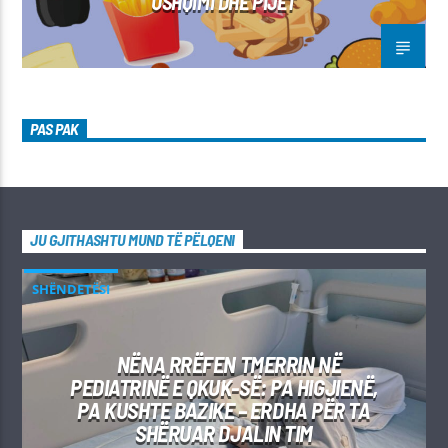
USHQIMI DHE PIJET
PAS PAK
JU GJITHASHTU MUND TË PËLQENI
SHËNDETËSI
NËNA RRËFEN TMERRIN NË
PEDIATRINË E QKUK-SË: PA HIGJIENË,
PA KUSHTE BAZIKE – ERDHA PËR TA
SHËRUAR DJALIN TIM