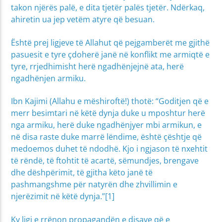
takon njërës palë, e dita tjetër palës tjetër. Ndërkaq,
ahiretin ua jep vetëm atyre që besuan.
Është prej ligjeve të Allahut që pejgamberët me gjithë
pasuesit e tyre çdoherë janë në konflikt me armiqtë e
tyre, rrjedhimisht herë ngadhënjejnë ata, herë
ngadhënjen armiku.
Ibn Kajimi (Allahu e mëshiroftë!) thotë: “Goditjen që e
merr besimtari në këtë dynja duke u mposhtur herë
nga armiku, herë duke ngadhënjyer mbi armikun, e
në disa raste duke marrë lëndime, është çështje që
medoemos duhet të ndodhë. Kjo i ngjason të nxehtit
të rëndë, të ftohtit të acartë, sëmundjes, brengave
dhe dëshpërimit, të gjitha këto janë të
pashmangshme për natyrën dhe zhvillimin e
njerëzimit në këtë dynja.”[1]
Ky ligj e rrënon propagandën e disave që e