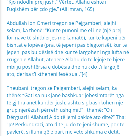
“Kjo ndodhi prej jush.” Vërtet, Allahu është i
Fuqishëm për çdo gjë.” (Ali Imran, 165)
Abdullah ibn Omeri tregon se Pejgamberi, alejhi
selam, ka thënë: “Kur të punoni me el iine (një prej
formave të shitblerjes me kamatë), kur të kapeni për
bishtat e lopëve (pra, të jepeni pas blegtorisë), kur të
jepeni pas bujqësisë dhe kur të largoheni nga lufta në
rrugën e Allahut, atëherë Allahu do të lejojë të bjerë
mbi ju poshtërsia e dobësia dhe nuk do t’i largojë
ato, derisa t’i ktheheni fesë suaj.”[4]
Theubani tregon se Pejgamberi, alejhi selam, ka
thënë: “Gati sa nuk janë bashkuar jobesimtarët nga
të gjitha anët kundër jush, ashtu siç bashkohen një
grup njerëzish përreth ushqimit!” I thamë: “O i
Dërguari i Allahut! A do të jemi pakicë ato ditë?” Tha:
“Jo! Përkundrazi, ato ditë ju do të jeni shumë, por të
pavlerë, si llumi që e bart me vete shkuma e detit.