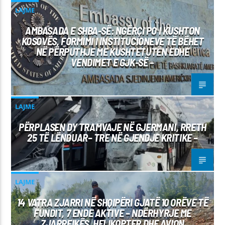
LAJME
AMBASADA E SHBA-SË: NGËRÇI PO I KUSHTON
KOSOVËS, FORMIMI I INSTITUCIONEVE TË BËHET
NË PËRPUTHJE ME KUSHTETUTËN EDHE
VENDIMET E GJK-SË –
LAJME
PËRPLASEN DY TRAMVAJE NË GJERMANI, RRETH
25 TË LËNDUAR– TRE NË GJENDJE KRITIKE –
LAJME
14 VATRA ZJARRI NË SHQIPËRI GJATË 10 ORËVE TË
FUNDIT, 7 ENDE AKTIVE – NDËRHYRJE ME
ZJARRFIKËS, HELIKOPTER DHE AVION