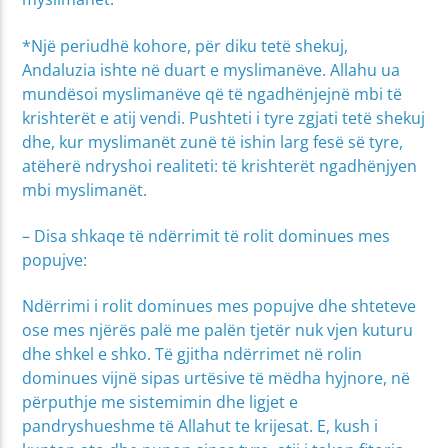
*Një periudhë kohore, për diku tetë shekuj,
Andaluzia ishte në duart e myslimanëve. Allahu ua
mundësoi myslimanëve që të ngadhënjejnë mbi të
krishterët e atij vendi. Pushteti i tyre zgjati tetë shekuj
dhe, kur myslimanët zunë të ishin larg fesë së tyre,
atëherë ndryshoi realiteti: të krishterët ngadhënjyen
mbi myslimanët.
– Disa shkaqe të ndërrimit të rolit dominues mes
popujve:
Ndërrimi i rolit dominues mes popujve dhe shteteve
ose mes njërës palë me palën tjetër nuk vjen kuturu
dhe shkel e shko. Të gjitha ndërrimet në rolin
dominues vijnë sipas urtësive të mëdha hyjnore, në
përputhje me sistemimin dhe ligjet e
pandryshueshme të Allahut te krijesat. E, kush i