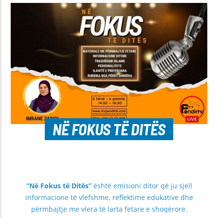
NË FOKUS TË DITËS
“Në Fokus të Ditës”
është emisioni ditor që ju sjell
informacione të vlefshme, reflektime edukative dhe
përmbajtje me vlera të larta fetare e shoqërore.