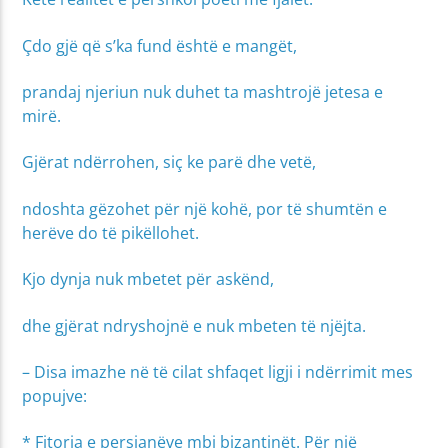
Çdo gjë që s’ka fund është e mangët,
prandaj njeriun nuk duhet ta mashtrojë jetesa e
mirë.
Gjërat ndërrohen, siç ke parë dhe vetë,
ndoshta gëzohet për një kohë, por të shumtën e
herëve do të pikëllohet.
Kjo dynja nuk mbetet për askënd,
dhe gjërat ndryshojnë e nuk mbeten të njëjta.
– Disa imazhe në të cilat shfaqet ligji i ndërrimit mes
popujve:
* Fitorja e persianëve mbi bizantinët. Për një