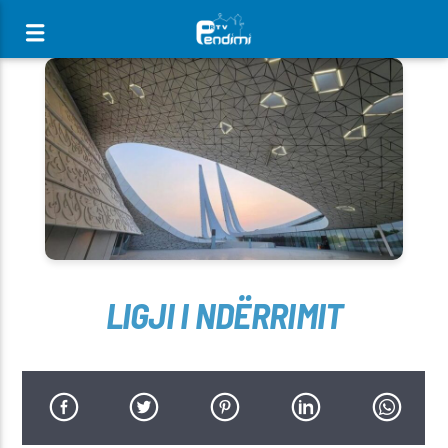
[There are no radio stations in the database]
LIGJI I NDËRRIMIT