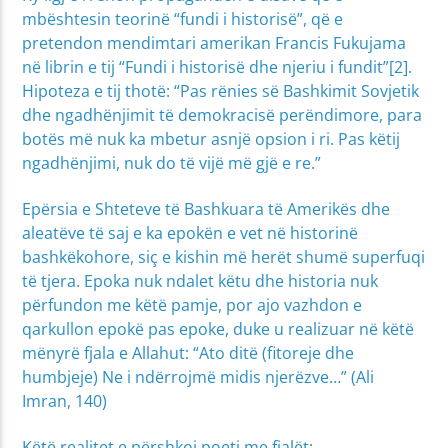
mbështesin teorinë “fundi i historisë”, që e
pretendon mendimtari amerikan Francis Fukujama
në librin e tij “Fundi i historisë dhe njeriu i fundit”[2].
Hipoteza e tij thotë: “Pas rënies së Bashkimit Sovjetik
dhe ngadhënjimit të demokracisë perëndimore, para
botës më nuk ka mbetur asnjë opsion i ri. Pas këtij
ngadhënjimi, nuk do të vijë më gjë e re.”
Epërsia e Shteteve të Bashkuara të Amerikës dhe
aleatëve të saj e ka epokën e vet në historinë
bashkëkohore, siç e kishin më herët shumë superfuqi
të tjera. Epoka nuk ndalet këtu dhe historia nuk
përfundon me këtë pamje, por ajo vazhdon e
qarkullon epokë pas epoke, duke u realizuar në këtë
mënyrë fjala e Allahut: “Ato ditë (fitoreje dhe
humbjeje) Ne i ndërrojmë midis njerëzve…” (Ali
Imran, 140)
Këtë realitet e përshkoi poeti me fjalët: