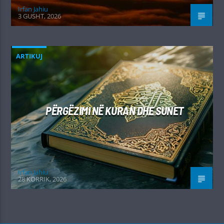
Irfan Jahiu
3 GUSHT, 2026
ARTIKUJ
PËRGËZIMI NË KURAN DHE SUNET
Irfan Jahiu
28 KORRIK, 2026