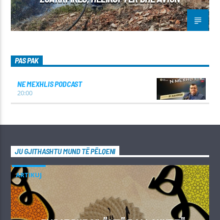
PAS PAK
NE MEXHLIS PODCAST
20:00
JU GJITHASHTU MUND TË PËLQENI
ARTIKUJ