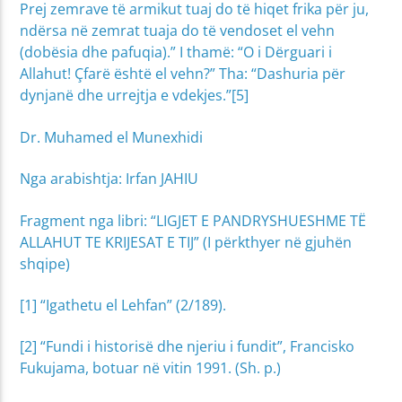
Prej zemrave të armikut tuaj do të hiqet frika për ju,
ndërsa në zemrat tuaja do të vendoset el vehn
(dobësia dhe pafuqia).” I thamë: “O i Dërguari i
Allahut! Çfarë është el vehn?” Tha: “Dashuria për
dynjanë dhe urrejtja e vdekjes.”[5]
Dr. Muhamed el Munexhidi
Nga arabishtja: Irfan JAHIU
Fragment nga libri: “LIGJET E PANDRYSHUESHME TË
ALLAHUT TE KRIJESAT E TIJ” (I përkthyer në gjuhën
shqipe)
[1] “Igathetu el Lehfan” (2/189).
[2] “Fundi i historisë dhe njeriu i fundit”, Francisko
Fukujama, botuar në vitin 1991. (Sh. p.)