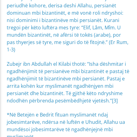
periudhë kohore, derisa deshi Allahu, persianët
dominuan mbi bizantinët, e më vonë roli ndryshoi:
nisi dominimi i bizantinëve mbi persianët. Kurani
tregoi për këto luftëra mes tyre: “Elif, Lâm, Mîm. U
mundën bizantinët, në afërsi të tokës (arabe), por
pas thyerjes së tyre, me siguri do të fitojnë.” (Er Rum,
1-3)
Zubejr ibn Abdullah el Kilabi thotë: “Isha dëshmitar i
ngadhënjimit të persianëve mbi bizantinët e pastaj të
ngadhënjimit të bizantinëve mbi persianët. Pastaj e
arrita kohën kur myslimanët ngadhënjyen mbi
persianët dhe bizantinët. Të gjithë këto ndryshime
ndodhën përbrenda pesëmbëdhjetë vjetësh.”[3]
*Në Betejën e Bedrit fituan myslimanët ndaj
jobesimtarëve, ndërsa në luftën e Uhudit, Allahu ua
mundësoi jobesimtarëve të ngadhënjejnë mbi
myslimanët.