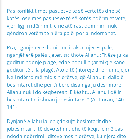
Pas konfliktit mes pasuesve të së vërtetës dhe së
kotës, ose mes pasuesve të së kotës ndërmjet vete,
vjen ligji i ndërrimit, e në atë rast dominimi nuk
qëndron vetëm te njëra palë, por ai ndërrohet.
Pra, nganjëherë dominimi i takon njërës palë,
nganjëherë palës tjetër, siç thotë Allahu: “Nëse ju ka
goditur ndonjë plagë, edhe popullin (armik) e kanë
goditur të tilla plagë. Ato ditë (fitoreje dhe humbjeje)
Ne i ndërrojmë midis njerëzve, që Allahu t’i dallojë
besimtarët dhe për t’i bërë disa nga ju dëshmorë.
Allahu nuk i do keqbërësit. E kështu, Allahu i dëlir
besimtarët e i shuan jobesimtarët.” (Ali Imran, 140-
141)
Dynjanë Allahu ia jep çdokujt: besimtarit dhe
jobesimtarit, të devotshmit dhe të keqit, e më pas
ndodh ndërrimi i ditëve mes njerëzve, ku njëra ditë i