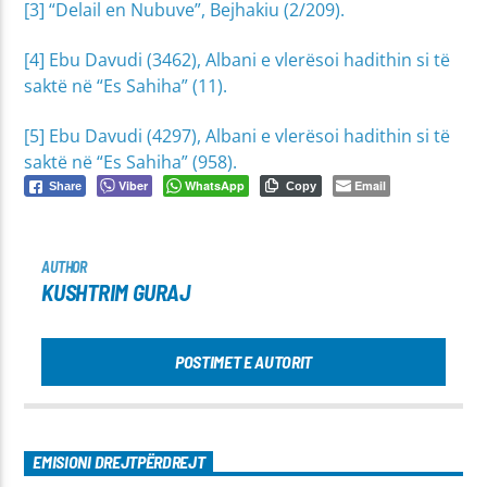
[3] “Delail en Nubuve”, Bejhakiu (2/209).
[4] Ebu Davudi (3462), Albani e vlerësoi hadithin si të
saktë në “Es Sahiha” (11).
[5] Ebu Davudi (4297), Albani e vlerësoi hadithin si të
saktë në “Es Sahiha” (958).
Viber
WhatsApp
Email
Share
Copy
AUTHOR
KUSHTRIM GURAJ
POSTIMET E AUTORIT
EMISIONI DREJTPËRDREJT