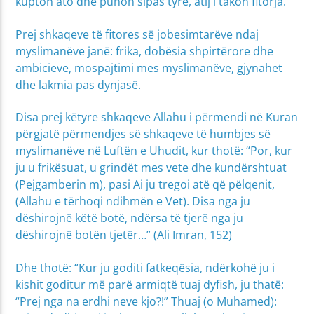
kupton ato dhe punon sipas tyre, atij i takon fitorja.
Prej shkaqeve të fitores së jobesimtarëve ndaj
myslimanëve janë: frika, dobësia shpirtërore dhe
ambicieve, mospajtimi mes myslimanëve, gjynahet
dhe lakmia pas dynjasë.
Disa prej këtyre shkaqeve Allahu i përmendi në Kuran
përgjatë përmendjes së shkaqeve të humbjes së
myslimanëve në Luftën e Uhudit, kur thotë: “Por, kur
ju u frikësuat, u grindët mes vete dhe kundërshtuat
(Pejgamberin m), pasi Ai ju tregoi atë që pëlqenit,
(Allahu e tërhoqi ndihmën e Vet). Disa nga ju
dëshirojnë këtë botë, ndërsa të tjerë nga ju
dëshirojnë botën tjetër…” (Ali Imran, 152)
Dhe thotë: “Kur ju goditi fatkeqësia, ndërkohë ju i
kishit goditur më parë armiqtë tuaj dyfish, ju thatë:
“Prej nga na erdhi neve kjo?!” Thuaj (o Muhamed):