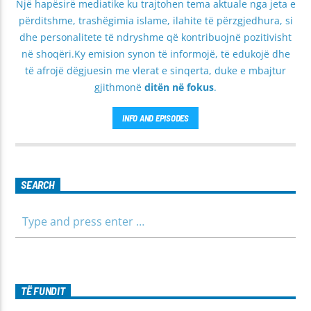
Një hapësirë mediatike ku trajtohen tema aktuale nga jeta e
përditshme, trashëgimia islame, ilahite të përzgjedhura, si
dhe personalitete të ndryshme që kontribuojnë pozitivisht
në shoqëri.Ky emision synon të informojë, të edukojë dhe
të afrojë dëgjuesin me vlerat e sinqerta, duke e mbajtur
gjithmonë
ditën në fokus
.
INFO AND EPISODES
SEARCH
TË FUNDIT