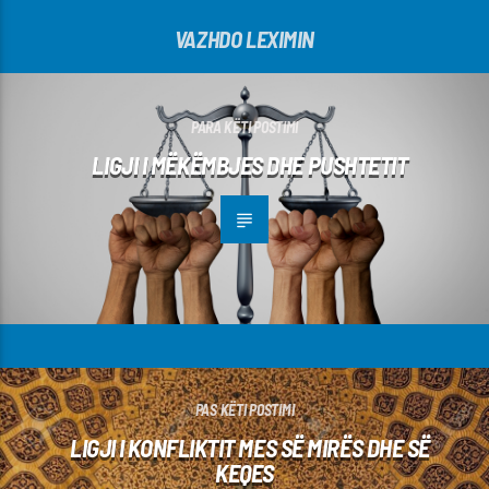
VAZHDO LEXIMIN
PARA KËTI POSTIMI
LIGJI I MËKËMBJES DHE PUSHTETIT
PAS KËTI POSTIMI
LIGJI I KONFLIKTIT MES SË MIRËS DHE SË
KEQES