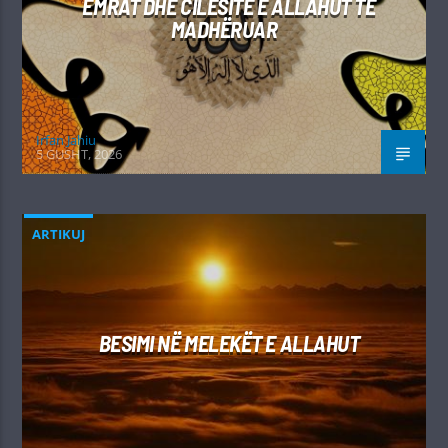
EMRAT DHE CILËSITË E ALLAHUT TË
MADHËRUAR
Irfan Jahiu
5 GUSHT, 2026
ARTIKUJ
BESIMI NË MELEKËT E ALLAHUT