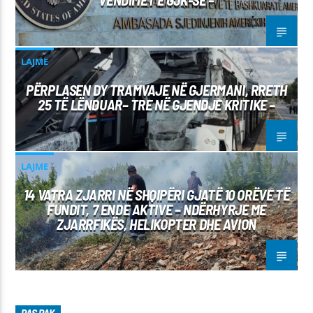
LAJME
PËRPLASEN DY TRAMVAJE NË GJERMANI, RRETH
25 TË LËNDUAR– TRE NË GJENDJE KRITIKE –
LAJME
14 VATRA ZJARRI NË SHQIPËRI GJATË 10 ORËVE TË
FUNDIT, 7 ENDE AKTIVE – NDËRHYRJE ME
ZJARRFIKËS, HELIKOPTER DHE AVION
PAS PAK