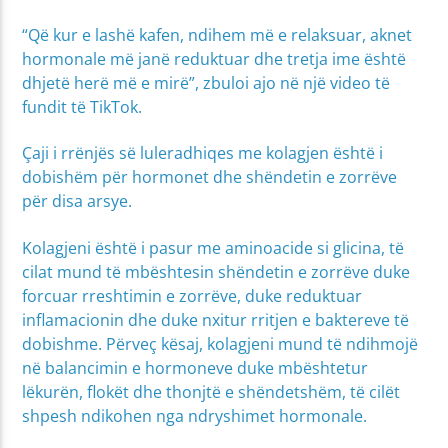
“Që kur e lashë kafen, ndihem më e relaksuar, aknet
hormonale më janë reduktuar dhe tretja ime është
dhjetë herë më e mirë”, zbuloi ajo në një video të
fundit të TikTok.
Çaji i rrënjës së luleradhiqes me kolagjen është i
dobishëm për hormonet dhe shëndetin e zorrëve
për disa arsye.
Kolagjeni është i pasur me aminoacide si glicina, të
cilat mund të mbështesin shëndetin e zorrëve duke
forcuar rreshtimin e zorrëve, duke reduktuar
inflamacionin dhe duke nxitur rritjen e baktereve të
dobishme. Përveç kësaj, kolagjeni mund të ndihmojë
në balancimin e hormoneve duke mbështetur
lëkurën, flokët dhe thonjtë e shëndetshëm, të cilët
shpesh ndikohen nga ndryshimet hormonale.