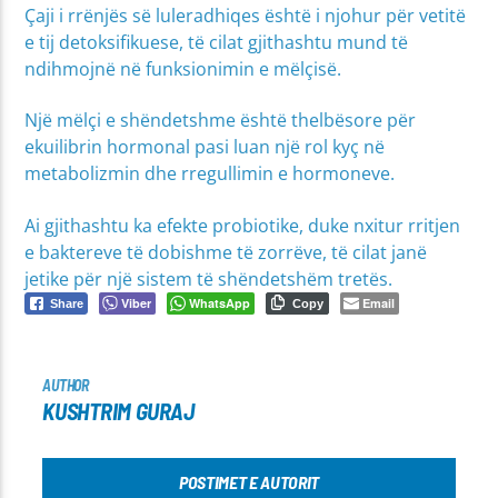
Çaji i rrënjës së luleradhiqes është i njohur për vetitë
e tij detoksifikuese, të cilat gjithashtu mund të
ndihmojnë në funksionimin e mëlçisë.
Një mëlçi e shëndetshme është thelbësore për
ekuilibrin hormonal pasi luan një rol kyç në
metabolizmin dhe rregullimin e hormoneve.
Ai gjithashtu ka efekte probiotike, duke nxitur rritjen
e baktereve të dobishme të zorrëve, të cilat janë
jetike për një sistem të shëndetshëm tretës.
Viber
WhatsApp
Email
Share
Copy
AUTHOR
KUSHTRIM GURAJ
POSTIMET E AUTORIT