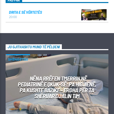
DRITA E SË VËRTETËS
20:00
JU GJITHASHTU MUND TË PËLQENI
SHËNDETËSI
NËNA RRËFEN TMERRIN NË
PEDIATRINË E QKUK-SË: PA HIGJIENË,
PA KUSHTE BAZIKE – ERDHA PËR TA
SHËRUAR DJALIN TIM