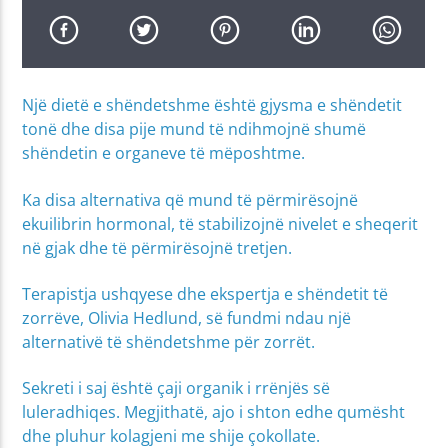
Një dietë e shëndetshme është gjysma e shëndetit
tonë dhe disa pije mund të ndihmojnë shumë
shëndetin e organeve të mëposhtme.
Ka disa alternativa që mund të përmirësojnë
ekuilibrin hormonal, të stabilizojnë nivelet e sheqerit
në gjak dhe të përmirësojnë tretjen.
Terapistja ushqyese dhe ekspertja e shëndetit të
zorrëve, Olivia Hedlund, së fundmi ndau një
alternativë të shëndetshme për zorrët.
Sekreti i saj është çaji organik i rrënjës së
luleradhiqes. Megjithatë, ajo i shton edhe qumësht
dhe pluhur kolagjeni me shije çokollate.