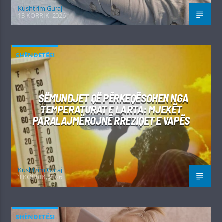
Kushtrim Guraj
13 KORRIK, 2026
SHËNDETËSI
SËMUNDJET QË PËRKEQËSOHEN NGA
TEMPERATURAT E LARTA: MJEKËT
PARALAJMËROJNË RREZIQET E VAPËS
Kushtrim Guraj
3 KORRIK, 2026
SHËNDETËSI