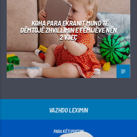
KOHA PARA EKRANIT MUND TË
DËMTOJË ZHVILLIMIN E FËMIJËVE NËN
2 VJEÇ
Kushtrim Guraj
1 KORRIK, 2026
VAZHDO LEXIMIN
PARA KËTI POSTIMI