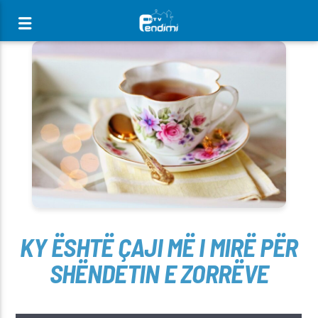
[There are no radio stations in the database]
KY ËSHTË ÇAJI MË I MIRË PËR
SHËNDETIN E ZORRËVE