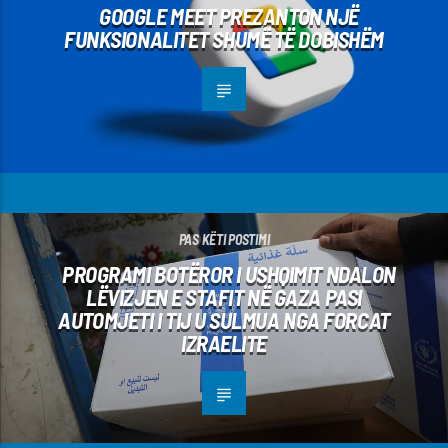
GOOGLE MEET PREZANTON NJË
FUNKSIONALITET SHUMË TË DOBISHËM
PAS KËTI POSTIMI
PROGRAMI BOTËROR I USHQIMIT NDALON
LËVIZJEN E STAFIT NË GAZA PASI
AUTOMJETI I TIJ U SULMUA NGA FORCAT
IZRAELITE