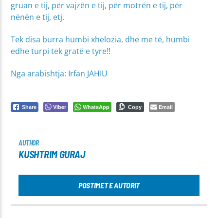
gruan e tij, për vajzën e tij, për motrën e tij, për
nënën e tij, etj.
Tek disa burra humbi xhelozia, dhe me të, humbi
edhe turpi tek gratë e tyre!!
Nga arabishtja: Irfan JAHIU
Viber
WhatsApp
Email
Share
Copy
AUTHOR
KUSHTRIM GURAJ
POSTIMET E AUTORIT