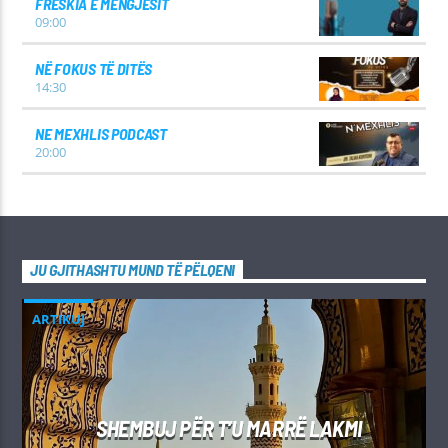
FRESKIA E MËNGJESIT
09:00
NË FOKUS TË DITËS
14:30
NE MEXHLIS PODCAST
20:00
JU GJITHASHTU MUND TË PËLQENI
ARTIKUJ
SHEMBUJ PËR T’U MARRË LAKMI