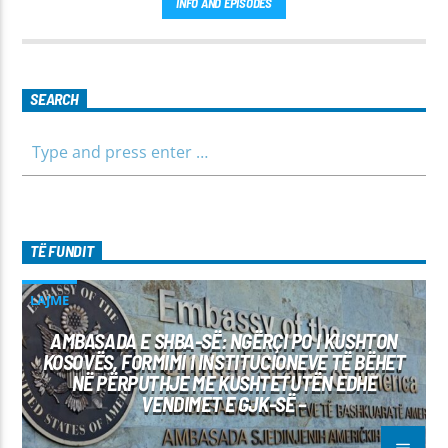
INFO AND EPISODES
para të ditës me përmbajtje të larmishme dhe të dobishme
për të gjithë familjen.
SEARCH
TË FUNDIT
LAJME
AMBASADA E SHBA-SË: NGËRÇI PO I KUSHTON
KOSOVËS, FORMIMI I INSTITUCIONEVE TË BËHET
NË PËRPUTHJE ME KUSHTETUTËN EDHE
VENDIMET E GJK-SË –