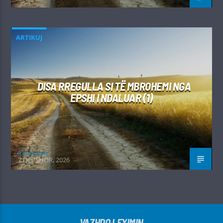
ARTIKUJ
DISA RREGULLA SI TË MBROHEMI NGA
EPSHI I NDALUAR (1)
Irfan Jahiu
7 QERSHOR, 2026
VAZHDO LEXIMIN