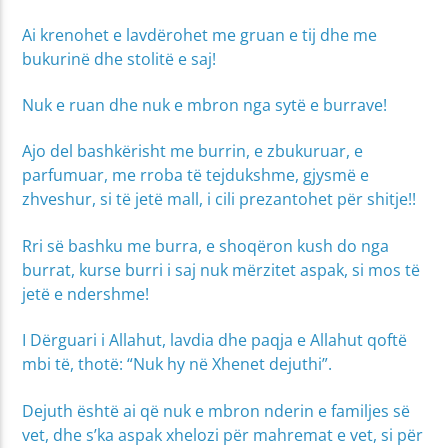
Ai krenohet e lavdërohet me gruan e tij dhe me
bukurinë dhe stolitë e saj!
Nuk e ruan dhe nuk e mbron nga sytë e burrave!
Ajo del bashkërisht me burrin, e zbukuruar, e
parfumuar, me rroba të tejdukshme, gjysmë e
zhveshur, si të jetë mall, i cili prezantohet për shitje!!
Rri së bashku me burra, e shoqëron kush do nga
burrat, kurse burri i saj nuk mërzitet aspak, si mos të
jetë e ndershme!
I Dërguari i Allahut, lavdia dhe paqja e Allahut qoftë
mbi të, thotë: “Nuk hy në Xhenet dejuthi”.
Dejuth është ai që nuk e mbron nderin e familjes së
vet, dhe s’ka aspak xhelozi për mahremat e vet, si për