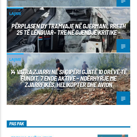
LAJME
PËRPLASEN DY TRAMVAJE NË GJERMANI, RRETH
25 TË LËNDUAR– TRE NË GJENDJE KRITIKE –
LAJME
14 VATRA ZJARRI NË SHQIPËRI GJATË 10 ORËVE TË
FUNDIT, 7 ENDE AKTIVE – NDËRHYRJE ME
ZJARRFIKËS, HELIKOPTER DHE AVION
PAS PAK