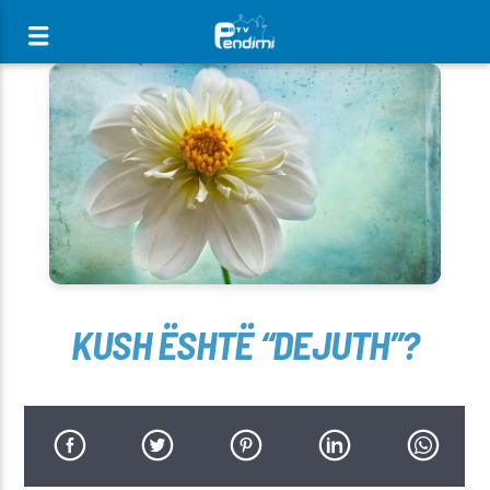
[There are no radio stations in the database]
KUSH ËSHTË “DEJUTH”?