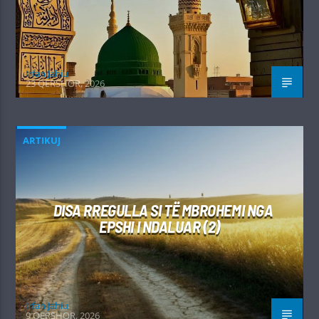
Irfan Jahiu
23 QERSHOR, 2026
ARTIKUJ
DISA RREGULLA SI TË MBROHEMI NGA
EPSHI I NDALUAR (2)
Irfan Jahiu
9 QERSHOR, 2026