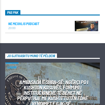
PAS PAK
NE MEXHLIS PODCAST
20:00
JU GJITHASHTU MUND TË PËLQENI
LAJME
AMBASADA E SHBA-SË: NGËRÇI PO I
KUSHTON KOSOVËS, FORMIMI I
INSTITUCIONEVE TË BËHET NË
PËRPUTHJE ME KUSHTETUTËN EDHE
VENDIMET E GJK-SË –