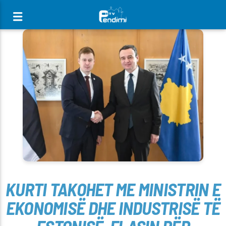
[There are no radio stations in the database]
KURTI TAKOHET ME MINISTRIN E
EKONOMISË DHE INDUSTRISË TË