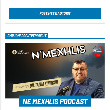
POSTIMET E AUTORIT
EMISIONI DREJTPËRDREJT
NE MEXHLIS PODCAST