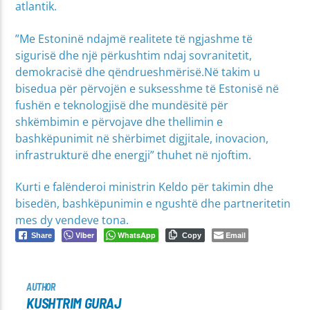
atlantik.
”Me Estoninë ndajmë realitete të ngjashme të
sigurisë dhe një përkushtim ndaj sovranitetit,
demokracisë dhe qëndrueshmërisë.Në takim u
bisedua për përvojën e suksesshme të Estonisë në
fushën e teknologjisë dhe mundësitë për
shkëmbimin e përvojave dhe thellimin e
bashkëpunimit në shërbimet digjitale, inovacion,
infrastrukturë dhe energji” thuhet në njoftim.
Kurti e falënderoi ministrin Keldo për takimin dhe
bisedën, bashkëpunimin e ngushtë dhe partneritetin
mes dy vendeve tona.
Viber
WhatsApp
Email
Share
Copy
AUTHOR
KUSHTRIM GURAJ