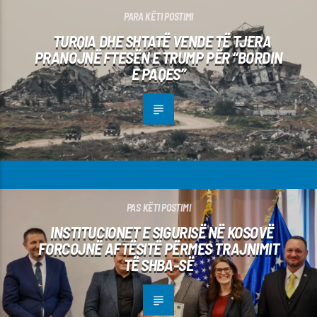
PARA KËTI POSTIMI
TURQIA DHE SHTATË VENDE TË TJERA
PRANOJNË FTESËN E TRUMP PËR “BORDIN
E PAQES”
PAS KËTI POSTIMI
INSTITUCIONET E SIGURISË NË KOSOVË
FORCOJNË AFTËSITË PËRMES TRAJNIMIT
TË SHBA-SË