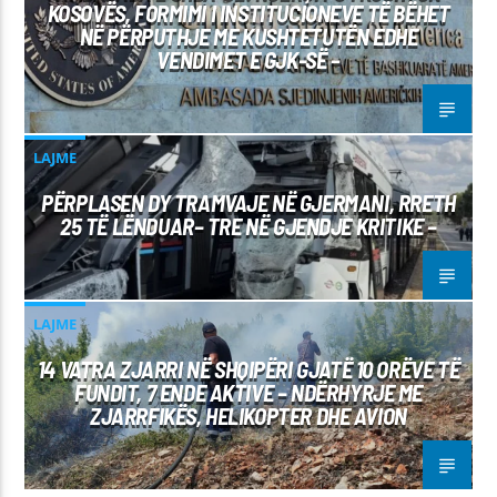
KOSOVËS, FORMIMI I INSTITUCIONEVE TË BËHET
NË PËRPUTHJE ME KUSHTETUTËN EDHE
VENDIMET E GJK-SË –
LAJME
PËRPLASEN DY TRAMVAJE NË GJERMANI, RRETH
25 TË LËNDUAR– TRE NË GJENDJE KRITIKE –
LAJME
14 VATRA ZJARRI NË SHQIPËRI GJATË 10 ORËVE TË
FUNDIT, 7 ENDE AKTIVE – NDËRHYRJE ME
ZJARRFIKËS, HELIKOPTER DHE AVION