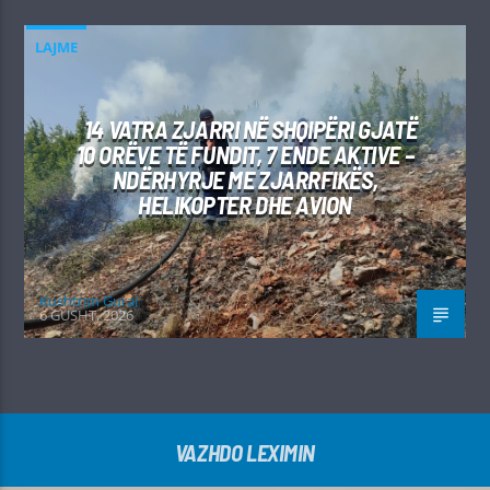
LAJME
14 VATRA ZJARRI NË SHQIPËRI GJATË
10 ORËVE TË FUNDIT, 7 ENDE AKTIVE –
NDËRHYRJE ME ZJARRFIKËS,
HELIKOPTER DHE AVION
Kushtrim Guraj
6 GUSHT, 2026
VAZHDO LEXIMIN