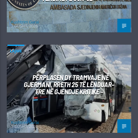
Kushtrim Guraj
7 GUSHT, 2026
LAJME
PËRPLASEN DY TRAMVAJE NË
GJERMANI, RRETH 25 TË LËNDUAR–
TRE NË GJENDJE KRITIKE –
Kushtrim Guraj
7 GUSHT, 2026