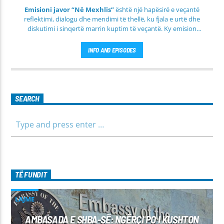
Emisioni javor “Në Mexhlis”
është një hapësirë e veçantë
reflektimi, dialogu dhe mendimi të thellë, ku fjala e urtë dhe
diskutimi i sinqertë marrin kuptim të veçantë. Ky emision
transmetohet
drejtpërdrejt çdo të martë
, duke sjellë tek
publiku një formë komunikimi të hapur, të qetë dhe shumë
INFO AND EPISODES
përmbajtësore
SEARCH
TË FUNDIT
LAJME
AMBASADA E SHBA-SË: NGËRÇI PO I KUSHTON