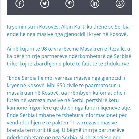
Kryeministri i Kosovës, Albin Kurti ka thënë se Serbia
ende fle nga masive nga gjenocidi i kryer në Kosovë.
Ai në kujtim të 98 të vrarëve në Masakrën e Rezallë, u
ka bërë thirrje partnerëve ndërkombëtarë që Serbisë
t’i kërkojnë zbardhjen e plotë të fatit të të zhdukurve
“Ende Serbia fle mbi varreza masive nga gjenocidi i
kryer në Kosovë. Mbi 950 civilë të paarmatosur u
masakruan në Kosovë, ua rrëmbyen kufomat dhe i
futën në varreza masive në Serbi, përfshirë këtu
kamionë frigoriferë që dolën nga fundi i liqeneve atje.
Ende Serbia i mbanë të fshehura informacionet për
vendndodhjen e të paktën 11 varrezave masive
brenda territorit të saj. U bëjmë thirrje partnerëve
ndërkombëtarë që nga Serbia, si përgjegjëse për