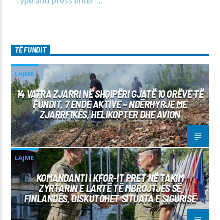
TË FUNDIT
LAJME
14 VATRA ZJARRI NË SHQIPËRI GJATË 10 ORËVE TË
FUNDIT, 7 ENDE AKTIVE – NDËRHYRJE ME
ZJARRFIKËS, HELIKOPTER DHE AVION
LAJME
KOMANDANTI I KFOR-IT PRET NË TAKIM
ZYRTARIN E LARTË TË MBROJTJES SË
FINLANDËS, DISKUTOHET SITUATA E SIGURISË