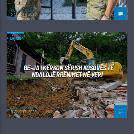
Kushtrim Guraj
6 GUSHT, 2026
LAJME
BE-JA I KËRKON SËRISH KOSOVËS TË
NDALOJË RRËNIMET NË VERI
Kushtrim Guraj
5 GUSHT, 2026