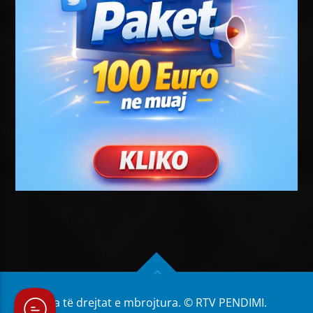
Të gjitha të drejtat e mbrojtura. © RTV PENDIMI.