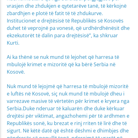
vrasjen dhe zhdukjen e qytetarëve tanë, të kërkojnë
zbardhjen e plotë të fatit të të zhdukurve.
Institucionet e drejtësisë të Republikës së Kosovës
duhet të veprojnë pa vonesë, që urdhërdhënësit dhe
ekzekutorët të dalin para drejtësisë”, ka shkruar
Kurti.
Ai ka thënë se nuk mund të lejohet që harresa të
mbulojë krimet e mizoritë që ka bërë Serbia në
Kosovë.
Nuk mund të lejojmë që harresa të mbulojë mizoritë
e luftës në Kosovë, siç nuk mund të mbulojë dheu i
varrezave masive të vërtetën për krimet e kryera nga
Serbia.Duke nderuar të kaluarën dhe duke kërkuar
drejtësi për viktimat, angazhohemi për të ardhmen e
Republikës sonë, ku brezat e rinj rriten të lirë dhe të
sigurt. Në këtë datë që është dëshmi e dhimbjes dhe
qëndresës së popullit tonë, nderojmë të vrarët në