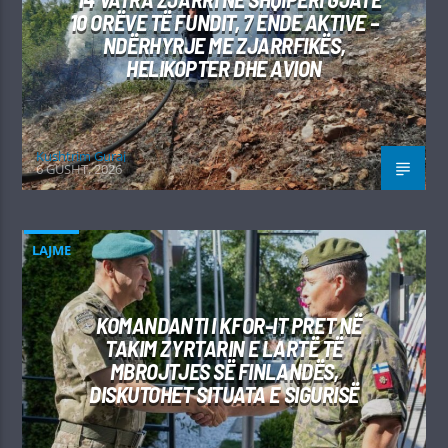
10 ORËVE TË FUNDIT, 7 ENDE AKTIVE –
NDËRHYRJE ME ZJARRFIKËS,
HELIKOPTER DHE AVION
Kushtrim Guraj
6 GUSHT, 2026
LAJME
KOMANDANTI I KFOR-IT PRET NË
TAKIM ZYRTARIN E LARTË TË
MBROJTJES SË FINLANDËS,
DISKUTOHET SITUATA E SIGURISË