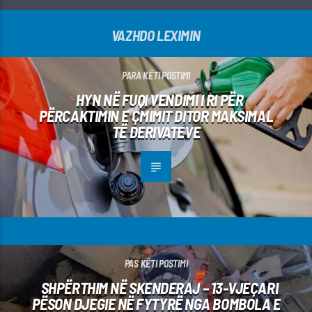
VAZHDO LEXIMIN
PARA KËTI POSTIMI
HYN NË FUQI VENDIMI I RI PËR
PËRCAKTIMIN E ÇMIMIT DITOR MAKSIMAL
TË DERIVATEVE
PAS KËTI POSTIMI
SHPËRTHIM NË SKENDERAJ – 13-VJEÇARI
PËSON DJEGIE NË FYTYRË NGA BOMBOLA E