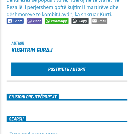
Rezallë. I përjetshëm qoftë kujtimi i martirëve dhe
dëshmorëve të kombit.Lavdi”, ka shkruar Kurti.
Viber
WhatsApp
Email
Share
Copy
AUTHOR
KUSHTRIM GURAJ
POSTIMET E AUTORIT
EMISIONI DREJTPËRDREJT
SEARCH