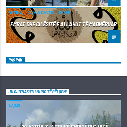
ARTIKUJ
DIJA & DAVETI
IMANI
EMRAT DHE CILËSITË E ALLAHUT TË MADHËRUAR
PAS PAK
JU GJITHASHTU MUND TË PËLQENI
LAJME
14 VATRA ZJARRI NË SHQIPËRI GJATË