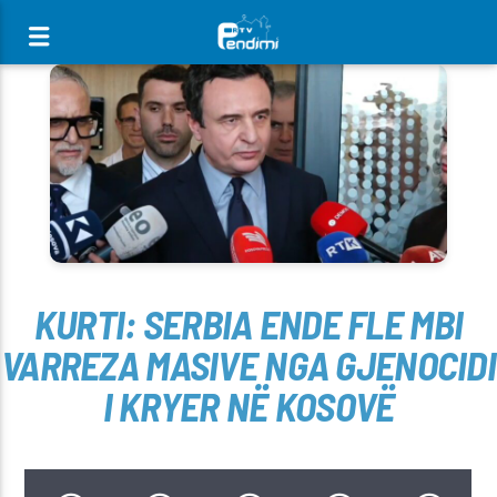
[There are no radio stations in the database]
KURTI: SERBIA ENDE FLE MBI
VARREZA MASIVE NGA GJENOCIDI
I KRYER NË KOSOVË