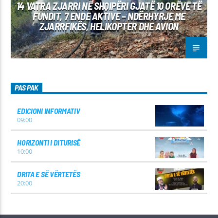
14 VATRA ZJARRI NË SHQIPËRI GJATË 10 ORËVE TË
FUNDIT, 7 ENDE AKTIVE – NDËRHYRJE ME
ZJARRFIKËS, HELIKOPTER DHE AVION
PAS PAK
EDICIONI INFORMATIV
09:00
HORIZONTI I DITURISË
10:00
DRITA E SË VËRTETËS
20:00