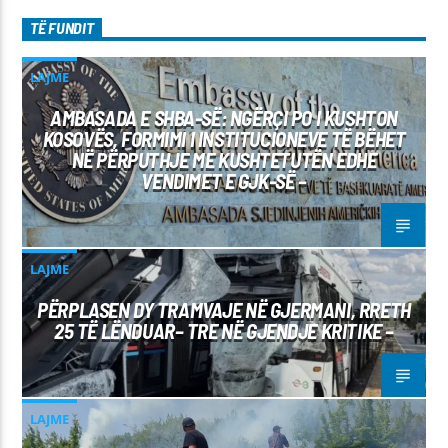
TË FUNDIT
LAJME
AMBASADA E SHBA-SË: NGËRÇI PO I KUSHTON
KOSOVËS, FORMIMI I INSTITUCIONEVE TË BËHET
NË PËRPUTHJE ME KUSHTETUTËN EDHE
VENDIMET E GJK-SË –
LAJME
PËRPLASEN DY TRAMVAJE NË GJERMANI, RRETH
25 TË LËNDUAR– TRE NË GJENDJE KRITIKE –
LAJME