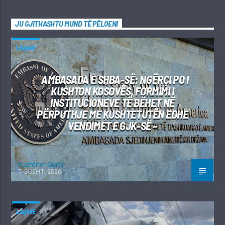
JU GJITHASHTU MUND TË PËLQENI
LAJME
AMBASADA E SHBA-SË: NGËRÇI PO I
KUSHTON KOSOVËS, FORMIMI I
INSTITUCIONEVE TË BËHET NË
PËRPUTHJE ME KUSHTETUTËN EDHE
VENDIMET E GJK-SË –
Kushtrim Guraj
7 GUSHT, 2026
LAJME