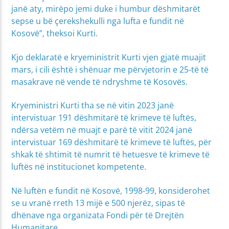
janë aty, mirëpo jemi duke i humbur dëshmitarët
sepse u bë çerekshekulli nga lufta e fundit në
Kosovë”, theksoi Kurti.
Kjo deklaratë e kryeministrit Kurti vjen gjatë muajit
mars, i cili është i shënuar me përvjetorin e 25-të të
masakrave në vende të ndryshme të Kosovës.
Kryeministri Kurti tha se në vitin 2023 janë
intervistuar 191 dëshmitarë të krimeve të luftës,
ndërsa vetëm në muajt e parë të vitit 2024 janë
intervistuar 169 dëshmitarë të krimeve të luftës, për
shkak të shtimit të numrit të hetuesve të krimeve të
luftës në institucionet kompetente.
Në luftën e fundit në Kosovë, 1998-99, konsiderohet
se u vranë rreth 13 mijë e 500 njerëz, sipas të
dhënave nga organizata Fondi për të Drejtën
Humanitare.