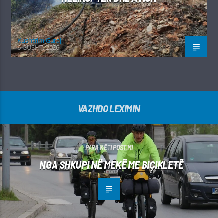
Kushtrim Guraj
6 GUSHT, 2026
VAZHDO LEXIMIN
PARA KËTI POSTIMI
NGA SHKUPI NË MEKË ME BIÇIKLETË