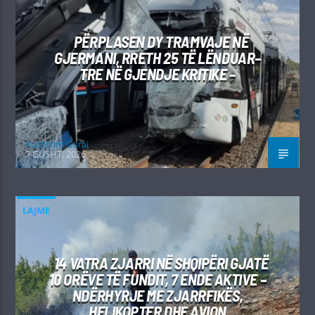
PËRPLASEN DY TRAMVAJE NË
GJERMANI, RRETH 25 TË LËNDUAR–
TRE NË GJENDJE KRITIKE –
Kushtrim Guraj
7 GUSHT, 2026
LAJME
14 VATRA ZJARRI NË SHQIPËRI GJATË
10 ORËVE TË FUNDIT, 7 ENDE AKTIVE –
NDËRHYRJE ME ZJARRFIKËS,
HELIKOPTER DHE AVION