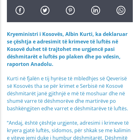
Kryeministri i Kosovës, Albin Kurti, ka deklaruar
se çështja e adresimit të krimeve të luftës në
Kosovë duhet të trajtohet me urgjencë pasi
dëshmitarët e luftës po plaken dhe po vdesin,
raporton Anadolu.
Kurti në fjalën e tij hyrëse të mbledhjes së Qeverisë
së Kosovës tha se për krimet e Serbisë në Kosovë
dëshmitarët janë gjithnjë e më të moshuar dhe në
shumë varre të dëshmorëve dhe martirëve po
bashkëngjiten edhe varret e dëshmitarëve të luftës.
“Andaj, është çështje urgjente, adresimi i krimeve të
kryera gjatë luftës, sidomos, për shkak se me kalimin
e viteve jemi duke i humbur dëshmitarët. Dëshmitë