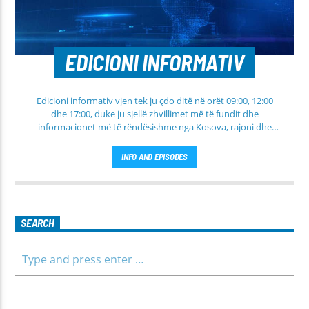
EDICIONI INFORMATIV
Edicioni informativ vjen tek ju çdo ditë në orët 09:00, 12:00
dhe 17:00, duke ju sjellë zhvillimet më të fundit dhe
informacionet më të rëndësishme nga Kosova, rajoni dhe
bota. Në këtë edicion do të gjeni lajme të përditësuara nga
fusha të ndryshme, përfshirë politikën, shoqërinë dhe
INFO AND EPISODES
ekonominë, si dhe rubrika të veçanta për sportin dhe
parashikimin e motit. Qëndroni me ne për informim të saktë,
të shpejtë dhe të besueshëm.
SEARCH