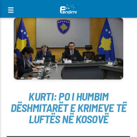
[There are no radio stations in the database]
KURTI: PO I HUMBIM
DËSHMITARËT E KRIMEVE TË
LUFTËS NË KOSOVË