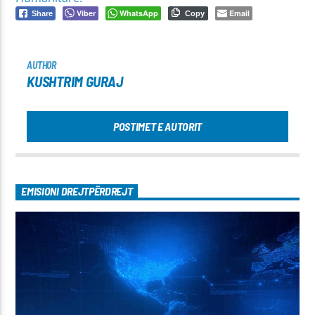
Viber
WhatsApp
Email
Share
Copy
AUTHOR
KUSHTRIM GURAJ
POSTIMET E AUTORIT
EMISIONI DREJTPËRDREJT