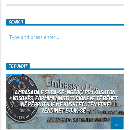
parashikimin e motit. Qëndroni me ne për informim të saktë,
të shpejtë dhe të besueshëm.
SEARCH
TË FUNDIT
LAJME
AMBASADA E SHBA-SË: NGËRÇI PO I KUSHTON
KOSOVËS, FORMIMI I INSTITUCIONEVE TË BËHET
NË PËRPUTHJE ME KUSHTETUTËN EDHE
VENDIMET E GJK-SË –