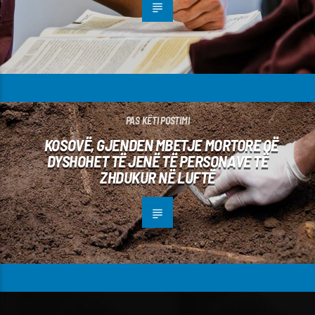
PAS KËTI POSTIMI
KOSOVË, GJENDEN MBETJE MORTORE QË
DYSHOHET TË JENË TË PERSONAVE TË
ZHDUKUR NË LUFTË