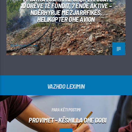
10 ORËVE TË FUNDIT, 7 ENDE AKTIVE –
NDËRHYRJE ME ZJARRFIKËS,
HELIKOPTER DHE AVION
Kushtrim Guraj
6 GUSHT, 2026
VAZHDO LEXIMIN
PARA KËTI POSTIMI
PROVIMET – KËSHILLA DHE DOBI