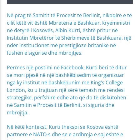
Në prag të Samitit të Procesit të Berlinit, nikoqire e të
cilit këtë vit është Mbretëria e Bashkuar, kryeministri
në detyrë i Kosovës, Albin Kurti, është pritur në
Institutin Mbretëror të Shërbimeve të Bashkuara, një
ndër institucionet më prestigjioze britanike në
fushën e sigurisë dhe mbrojtjes.
Përmes një postimi në Facebook, Kurti bëri të ditur
se mori pjesë në një bashkëbisedim të organizuar
nga ky institut në bashkëpunim me King’s College
London, ku u trajtuan një sërë temash me rëndësi
strategjike, përfshirë edhe ato që do të diskutohen
në Samitin e Procesit të Berlinit, si siguria dhe
mbrojtja.
Në këtë kontekst, Kurti theksoi se Kosova është
partnere e NATO-s dhe se e ardhmja e saj është e