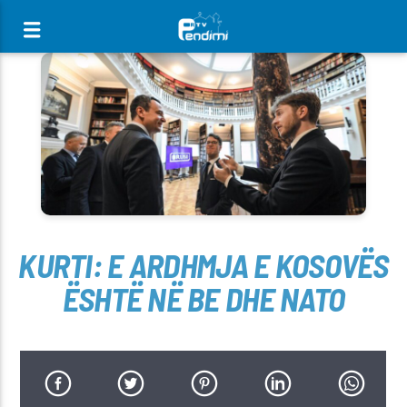
[There are no radio stations in the database]
KURTI: E ARDHMJA E KOSOVËS
ËSHTË NË BE DHE NATO