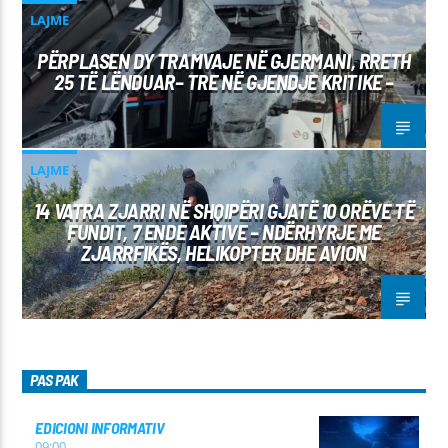
LAJME
PËRPLASEN DY TRAMVAJE NË GJERMANI, RRETH
25 TË LËNDUAR– TRE NË GJENDJE KRITIKE –
LAJME
14 VATRA ZJARRI NË SHQIPËRI GJATË 10 ORËVE TË
FUNDIT, 7 ENDE AKTIVE – NDËRHYRJE ME
ZJARRFIKËS, HELIKOPTER DHE AVION
PAS PAK
EDICIONI INFORMATIV
09:00