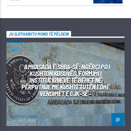
JU GJITHASHTU MUND TË PËLQENI
LAJME
AMBASADA E SHBA-SË: NGËRÇI PO I
KUSHTON KOSOVËS, FORMIMI I
INSTITUCIONEVE TË BËHET NË
PËRPUTHJE ME KUSHTETUTËN EDHE
VENDIMET E GJK-SË –
Kushtrim Guraj
7 GUSHT, 2026