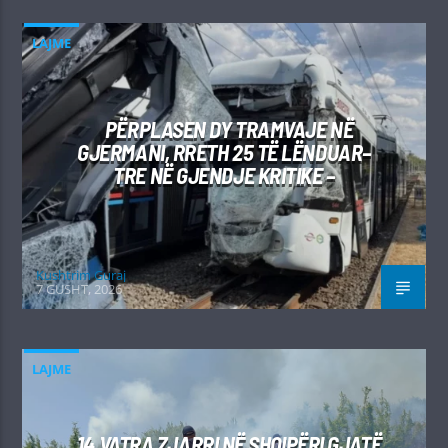
LAJME
PËRPLASEN DY TRAMVAJE NË
GJERMANI, RRETH 25 TË LËNDUAR–
TRE NË GJENDJE KRITIKE –
Kushtrim Guraj
7 GUSHT, 2026
LAJME
14 VATRA ZJARRI NË SHQIPËRI GJATË