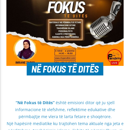
NË FOKUS TË DITËS
“Në Fokus të Ditës”
është emisioni ditor që ju sjell
informacione të vlefshme, reflektime edukative dhe
përmbajtje me vlera të larta fetare e shoqërore.
Një hapësirë mediatike ku trajtohen tema aktuale nga jeta e