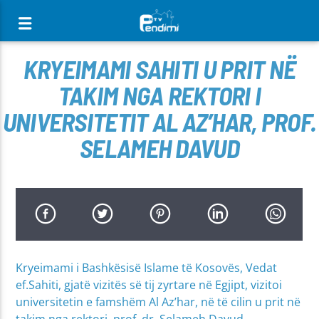
[There are no radio stations in the database]
KRYEIMAMI SAHITI U PRIT NË
TAKIM NGA REKTORI I
UNIVERSITETIT AL AZ’HAR, PROF.
SELAMEH DAVUD
Kryeimami i Bashkësisë Islame të Kosovës, Vedat
ef.Sahiti, gjatë vizitës së tij zyrtare në Egjipt, vizitoi
universitetin e famshëm Al Az’har, në të cilin u prit në
takim nga rektori, prof. dr. Selameh Davud.