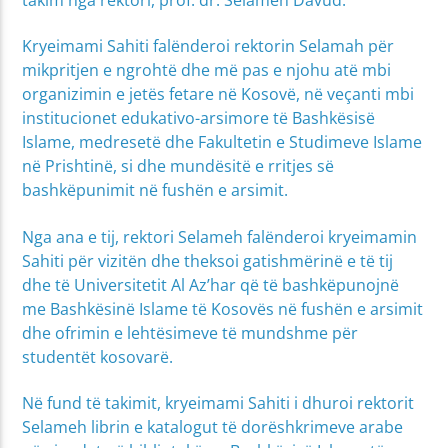
Kryeimami Sahiti falënderoi rektorin Selamah për
mikpritjen e ngrohtë dhe më pas e njohu atë mbi
organizimin e jetës fetare në Kosovë, në veçanti mbi
institucionet edukativo-arsimore të Bashkësisë
Islame, medresetë dhe Fakultetin e Studimeve Islame
në Prishtinë, si dhe mundësitë e rritjes së
bashkëpunimit në fushën e arsimit.
Nga ana e tij, rektori Selameh falënderoi kryeimamin
Sahiti për vizitën dhe theksoi gatishmërinë e të tij
dhe të Universitetit Al Az’har që të bashkëpunojnë
me Bashkësinë Islame të Kosovës në fushën e arsimit
dhe ofrimin e lehtësimeve të mundshme për
studentët kosovarë.
Në fund të takimit, kryeimami Sahiti i dhuroi rektorit
Selameh librin e katalogut të dorëshkrimeve arabe