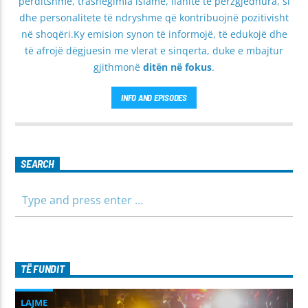
përditshme, trashëgimia islame, ilahite të përzgjedhura, si
dhe personalitete të ndryshme që kontribuojnë pozitivisht
në shoqëri.Ky emision synon të informojë, të edukojë dhe
të afrojë dëgjuesin me vlerat e sinqerta, duke e mbajtur
gjithmonë
ditën në fokus
.
INFO AND EPISODES
SEARCH
TË FUNDIT
LAJME