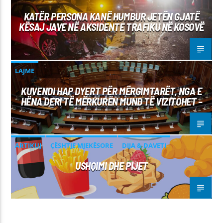
KATËR PERSONA KANË HUMBUR JETËN GJATË
KËSAJ JAVE NË AKSIDENTE TRAFIKU NË KOSOVË
LAJME
KUVENDI HAP DYERT PËR MËRGIMTARËT, NGA E
HËNA DERI TË MËRKURËN MUND TË VIZITOHET –
ARTIKUJ
ÇËSHTJE MJEKËSORE
DIJA & DAVETI
USHQIMI DHE PIJET