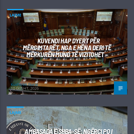
LAJME
KUVENDI HAP DYERT PËR
MËRGIMTARËT, NGA E HËNA DERI TË
MËRKURËN MUND TË VIZITOHET –
Kushtrim Guraj
10 GUSHT, 2026
LAJME
AMBASADA E SHBA-SË: NGËRÇI PO I