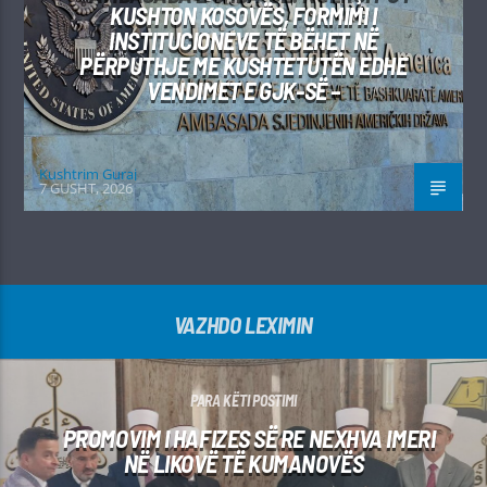
KUSHTON KOSOVËS, FORMIMI I
INSTITUCIONEVE TË BËHET NË
PËRPUTHJE ME KUSHTETUTËN EDHE
VENDIMET E GJK-SË –
Kushtrim Guraj
7 GUSHT, 2026
VAZHDO LEXIMIN
PARA KËTI POSTIMI
PROMOVIM I HAFIZES SË RE NEXHVA IMERI
NË LIKOVË TË KUMANOVËS