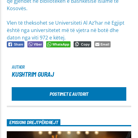
që gjendet në bibliotekën e Bashkësisë Islame të
Kosovës.
Vlen të theksohet se Universiteti Al Az’har në Egjipt
është nga universitetet më të vjetra në botë dhe
daton nga viti 972 e këtej.
Viber
WhatsApp
Email
Share
Copy
AUTHOR
KUSHTRIM GURAJ
POSTIMET E AUTORIT
EMISIONI DREJTPËRDREJT