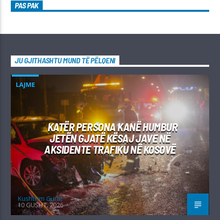
PAS PAK
JU GJITHASHTU MUND TË PËLQENI
LAJME
KATËR PERSONA KANË HUMBUR
JETËN GJATË KËSAJ JAVE NË
AKSIDENTE TRAFIKU NË KOSOVË
Kushtrim Guraj
10 GUSHT, 2026