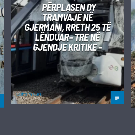
PËRPLASEN DY
TRAMVAJE NË
GJERMANI, RRETH 25 TË
LËNDUAR– TRE NË
GJENDJE KRITIKE –
Kushtrim Guraj
7 GUSHT, 2026