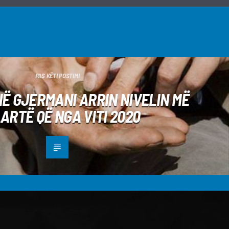
PAS KËTI POSTIMI
NË GJERMANI ARRIN NIVELIN MË
LARTË QË NGA VITI 2020