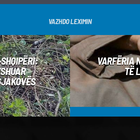
VAZHDO LEXIMIN
SHQIPËRI:
VARFËRIA 
YSHUAR
TË 
GJAKOVËS