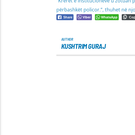
“Krerët e institucioneve u zotuan p
përbashkët policor.”, thuhet në njo
Viber
WhatsApp
Share
Co
AUTHOR
KUSHTRIM GURAJ