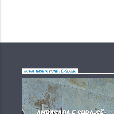
JU GJITHASHTU MUND TË PËLQENI
AMBASADA E SHBA-SË: