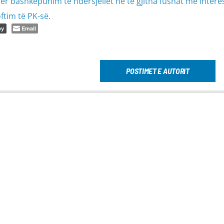
ër bashkëpunim të ndërsjellët në të gjitha fushat me intere
ftim të PK-së.
Email
py
POSTIMET E AUTORIT