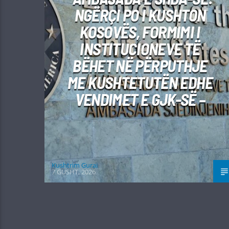
NGËRÇI PO I KUSHTON
KOSOVËS, FORMIMI I
INSTITUCIONEVE TË
BËHET NË PËRPUTHJE
ME KUSHTETUTËN EDHE
VENDIMET E GJK-SË –
Kushtrim Guraj
7 GUSHT, 2026