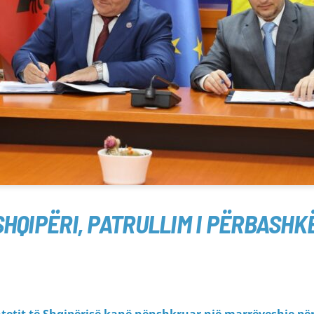
SHQIPËRI, PATRULLIM I PËRBASHK