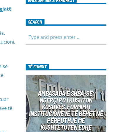
r
EMISIONI DREJTPËRDREJT
gjatë
SEARCH
ës,
tucioni,
ë së
TË FUNDIT
 e
AMBASADA E SHBA-SË:
NGËRÇI PO I KUSHTON
tuar
KOSOVËS, FORMIMI I
ave të
INSTITUCIONEVE TË BËHET NË
PËRPUTHJE ME
KUSHTETUTËN EDHE