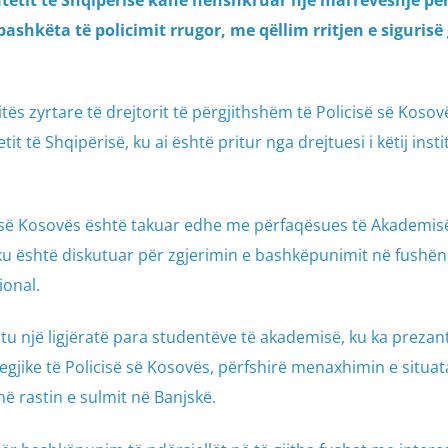
Shtetit të Shqipërisë kanë nënshkruar një marrëveshje pë
shkëta të policimit rrugor, me qëllim rritjen e sigurisë 
tës zyrtare të drejtorit të përgjithshëm të Policisë së Kosov
 të Shqipërisë, ku ai është pritur nga drejtuesi i këtij insti
isë së Kosovës është takuar edhe me përfaqësues të Akademis
, ku është diskutuar për zgjerimin e bashkëpunimit në fushën
onal.
tu një ligjëratë para studentëve të akademisë, ku ka prezan
tegjike të Policisë së Kosovës, përfshirë menaxhimin e situat
ë rastin e sulmit në Banjskë.