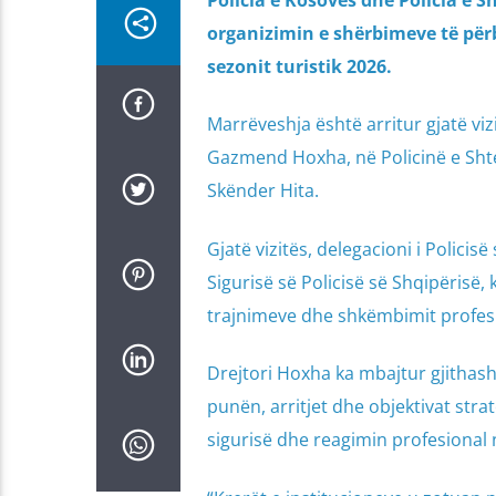
Policia e Kosovës dhe Policia e 
organizimin e shërbimeve të përba
sezonit turistik 2026.
Marrëveshja është arritur gjatë vizi
Gazmend Hoxha, në Policinë e Shtetit
Skënder Hita.
Gjatë vizitës, delegacioni i Polic
Sigurisë së Policisë së Shqipërisë
trajnimeve dhe shkëmbimit profesi
Drejtori Hoxha ka mbajtur gjithash
punën, arritjet dhe objektivat stra
sigurisë dhe reagimin profesional n