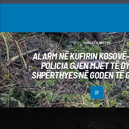
PARA KËTI POSTIMI
ALARM NË KUFIRIN KOSOVË–
POLICIA GJEN MJET TË D
SHPËRTHYES NË GODEN TË 