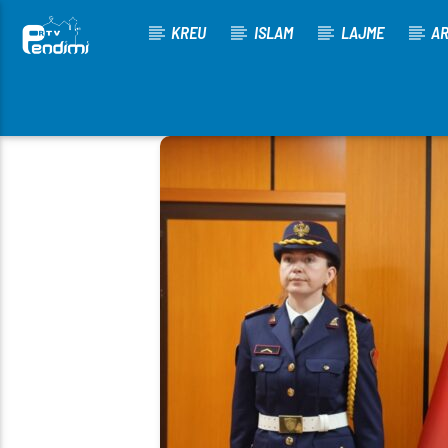
KREU
ISLAM
LAJME
AR
[There are no radio stations in the database]