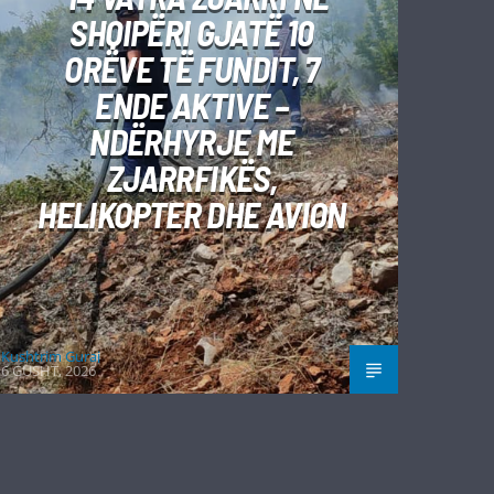
SHQIPËRI GJATË 10
ORËVE TË FUNDIT, 7
ENDE AKTIVE –
NDËRHYRJE ME
ZJARRFIKËS,
HELIKOPTER DHE AVION
Kushtrim Guraj
6 GUSHT, 2026