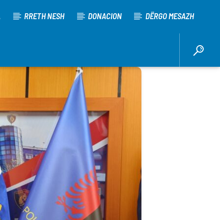
A
RRETH NESH
DONACION
DËRGO MESAZH