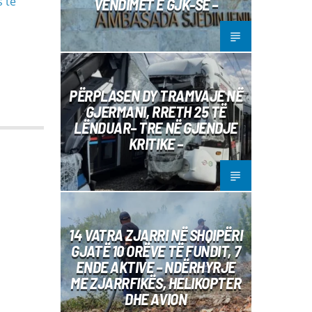
s të
VENDIMET E GJK-SË –
PËRPLASEN DY TRAMVAJE NË
GJERMANI, RRETH 25 TË
LËNDUAR– TRE NË GJENDJE
KRITIKE –
14 VATRA ZJARRI NË SHQIPËRI
GJATË 10 ORËVE TË FUNDIT, 7
ENDE AKTIVE – NDËRHYRJE
ME ZJARRFIKËS, HELIKOPTER
DHE AVION