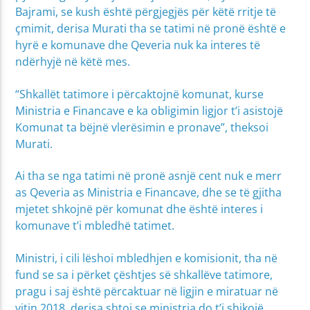
Bajrami, se kush është përgjegjës për këtë rritje të
çmimit, derisa Murati tha se tatimi në pronë është e
hyrë e komunave dhe Qeveria nuk ka interes të
ndërhyjë në këtë mes.
“Shkallët tatimore i përcaktojnë komunat, kurse
Ministria e Financave e ka obligimin ligjor t’i asistojë
Komunat ta bëjnë vlerësimin e pronave”, theksoi
Murati.
Ai tha se nga tatimi në pronë asnjë cent nuk e merr
as Qeveria as Ministria e Financave, dhe se të gjitha
mjetet shkojnë për komunat dhe është interes i
komunave t’i mbledhë tatimet.
Ministri, i cili lëshoi mbledhjen e komisionit, tha në
fund se sa i përket çështjes së shkallëve tatimore,
pragu i saj është përcaktuar në ligjin e miratuar në
vitin 2018, derisa shtoi se ministria do t’i shikojë