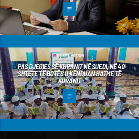
PAS KËTI POSTIMI
PAS DJEGIES SË KURANIT NË SUEDI, NË 40
SHTETE TË BOTËS U KËNDUAN HATME TË
KURANIT