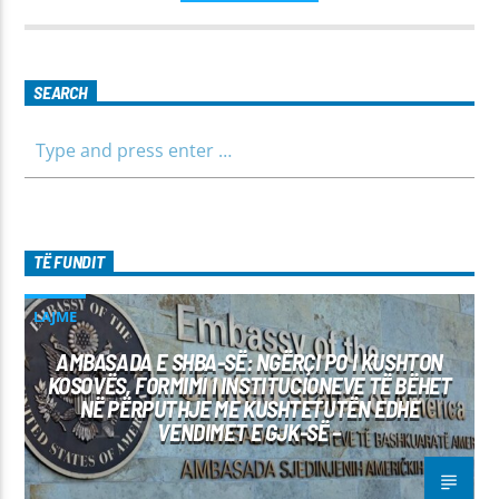
të jemi më afër dëgjuesve të rinj, komunikojmë së bashku me
fëmijët, të cilët mund të jenë pjesëmarrës në bashkëbisedim
për tema të ndryshme, në një formë testimi për njohuritë që
kanë, por edhe përfitimin e njohurive të reja. Çdo të diel, ora
SEARCH
10:00-12:00 Moderatore: Luljeta Beqiri Kontakti: Viber: +383
45 471 848 SMS: Dërgo Mesazh
TË FUNDIT
LAJME
AMBASADA E SHBA-SË: NGËRÇI PO I KUSHTON
KOSOVËS, FORMIMI I INSTITUCIONEVE TË BËHET
NË PËRPUTHJE ME KUSHTETUTËN EDHE
VENDIMET E GJK-SË –