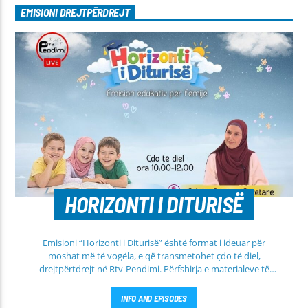
EMISIONI DREJTPËRDREJT
HORIZONTI I DITURISË
Emisioni “Horizonti i Diturisë” është format i ideuar për
moshat më të vogëla, e që transmetohet çdo të diel,
drejtpërtdrejt në Rtv-Pendimi. Përfshirja e materialeve të
dobishme, me qëllim mësimi, edukimi dhe orientimi në
rrugën e duhur të besimit Islam, janë pikësynimi kryesor i
INFO AND EPISODES
këtij emisioni. Përshtatur për grupmosha të ndryshme, e që