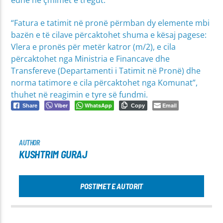
“Fatura e tatimit në pronë përmban dy elemente mbi
bazën e të cilave përcaktohet shuma e kësaj pagese:
Vlera e pronës për metër katror (m/2), e cila
përcaktohet nga Ministria e Financave dhe
Transfereve (Departamenti i Tatimit në Pronë) dhe
norma tatimore e cila përcaktohet nga Komunat”,
thuhet në reagimin e tyre së fundmi.
Viber
WhatsApp
Email
Share
Copy
AUTHOR
KUSHTRIM GURAJ
POSTIMET E AUTORIT