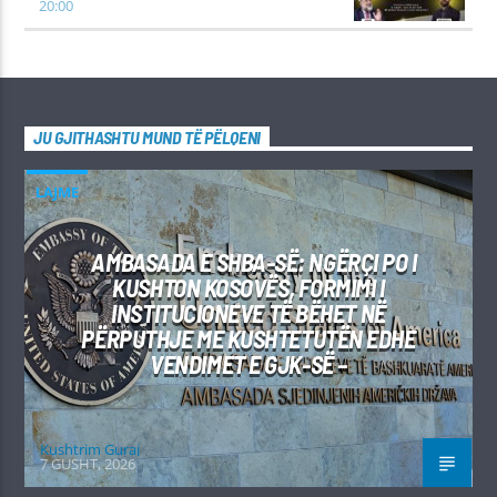
20:00
JU GJITHASHTU MUND TË PËLQENI
LAJME
AMBASADA E SHBA-SË: NGËRÇI PO I
KUSHTON KOSOVËS, FORMIMI I
INSTITUCIONEVE TË BËHET NË
PËRPUTHJE ME KUSHTETUTËN EDHE
VENDIMET E GJK-SË –
Kushtrim Guraj
7 GUSHT, 2026