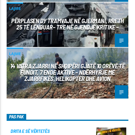
LAJME
PËRPLASEN DY TRAMVAJE NË GJERMANI, RRETH
25 TË LËNDUAR– TRE NË GJENDJE KRITIKE –
LAJME
14 VATRA ZJARRI NË SHQIPËRI GJATË 10 ORËVE TË
FUNDIT, 7 ENDE AKTIVE – NDËRHYRJE ME
ZJARRFIKËS, HELIKOPTER DHE AVION
PAS PAK
DRITA E SË VËRTETËS