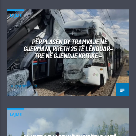
LAJME
PËRPLASEN DY TRAMVAJE NË
GJERMANI, RRETH 25 TË LËNDUAR–
TRE NË GJENDJE KRITIKE –
Kushtrim Guraj
7 GUSHT, 2026
LAJME