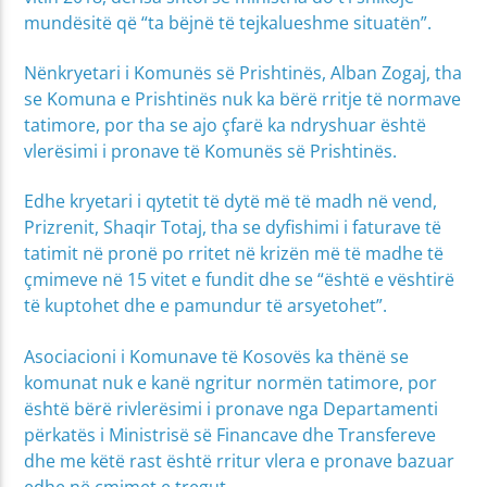
mundësitë që “ta bëjnë të tejkalueshme situatën”.
Nënkryetari i Komunës së Prishtinës, Alban Zogaj, tha
se Komuna e Prishtinës nuk ka bërë rritje të normave
tatimore, por tha se ajo çfarë ka ndryshuar është
vlerësimi i pronave të Komunës së Prishtinës.
Edhe kryetari i qytetit të dytë më të madh në vend,
Prizrenit, Shaqir Totaj, tha se dyfishimi i faturave të
tatimit në pronë po rritet në krizën më të madhe të
çmimeve në 15 vitet e fundit dhe se “është e vështirë
të kuptohet dhe e pamundur të arsyetohet”.
Asociacioni i Komunave të Kosovës ka thënë se
komunat nuk e kanë ngritur normën tatimore, por
është bërë rivlerësimi i pronave nga Departamenti
përkatës i Ministrisë së Financave dhe Transfereve
dhe me këtë rast është rritur vlera e pronave bazuar
edhe në çmimet e tregut.