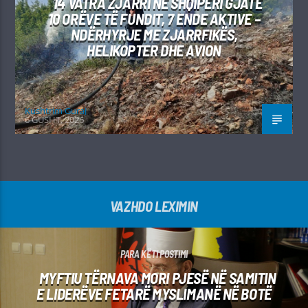
14 VATRA ZJARRI NË SHQIPËRI GJATË
10 ORËVE TË FUNDIT, 7 ENDE AKTIVE –
NDËRHYRJE ME ZJARRFIKËS,
HELIKOPTER DHE AVION
Kushtrim Guraj
6 GUSHT, 2026
VAZHDO LEXIMIN
PARA KËTI POSTIMI
MYFTIU TËRNAVA MORI PJESË NË SAMITIN
E LIDERËVE FETARË MYSLIMANË NË BOTË