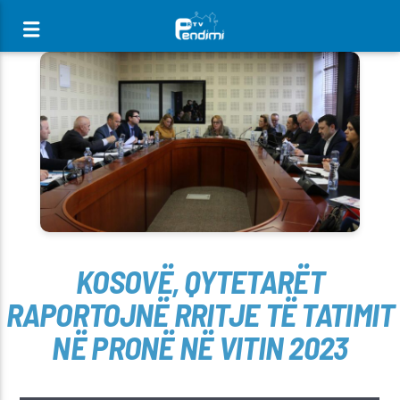
[There are no radio stations in the database]
KOSOVË, QYTETARËT
RAPORTOJNË RRITJE TË TATIMIT
NË PRONË NË VITIN 2023