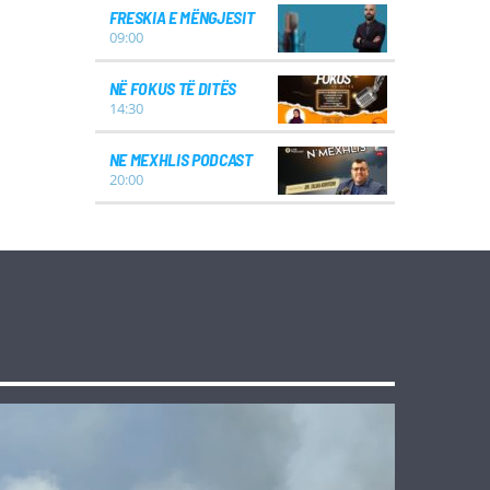
FRESKIA E MËNGJESIT
09:00
NË FOKUS TË DITËS
14:30
NE MEXHLIS PODCAST
20:00