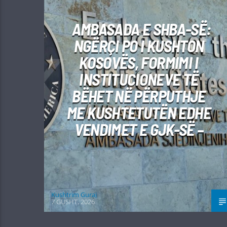
AMBASADA E SHBA-SË:
NGËRÇI PO I KUSHTON
KOSOVËS, FORMIMI I
INSTITUCIONEVE TË
BËHET NË PËRPUTHJE
ME KUSHTETUTËN EDHE
VENDIMET E GJK-SË –
Kushtrim Guraj
7 GUSHT, 2026