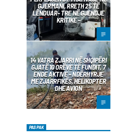
GJERMANI, RRETH 25 TË
LËNDUAR– TRE NË GJENDJE
KRITIKE –
14 VATRA ZJARRI NË SHQIPËRI
GJATË 10 ORËVE TË FUNDIT, 7
ENDE AKTIVE – NDËRHYRJE
ME ZJARRFIKËS, HELIKOPTER
DHE AVION
PAS PAK