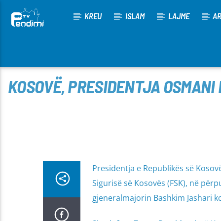
KREU
ISLAM
LAJME
AR
[There are no radio stations in the database]
KOSOVË, PRESIDENTJA OSMANI
Presidentja e Republikës së Koso
Sigurisë së Kosovës (FSK), në për
gjeneralmajorin Bashkim Jashari k