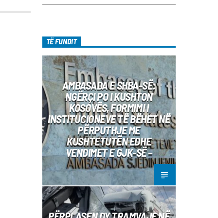
TË FUNDIT
AMBASADA E SHBA-SË:
NGËRÇI PO I KUSHTON
KOSOVËS, FORMIMI I
INSTITUCIONEVE TË BËHET NË
PËRPUTHJE ME
KUSHTETUTËN EDHE
VENDIMET E GJK-SË –
PËRPLASEN DY TRAMVAJE NË