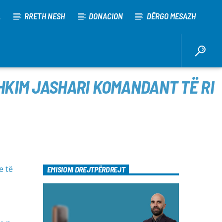
A
RRETH NESH
DONACION
DËRGO MESAZH
KIM JASHARI KOMANDANT TË RI
e të
EMISIONI DREJTPËRDREJT