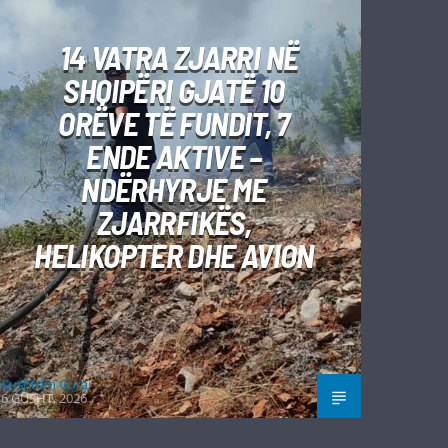
14 VATRA ZJARRI NË
SHQIPËRI GJATË 10
ORËVE TË FUNDIT, 7
ENDE AKTIVE –
NDËRHYRJE ME
ZJARRFIKËS,
HELIKOPTER DHE AVION
Kushtrim Guraj
6 GUSHT, 2026