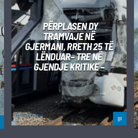
PËRPLASEN DY
TRAMVAJE NË
GJERMANI, RRETH 25 TË
LËNDUAR– TRE NË
GJENDJE KRITIKE –
Kushtrim Guraj
7 GUSHT, 2026