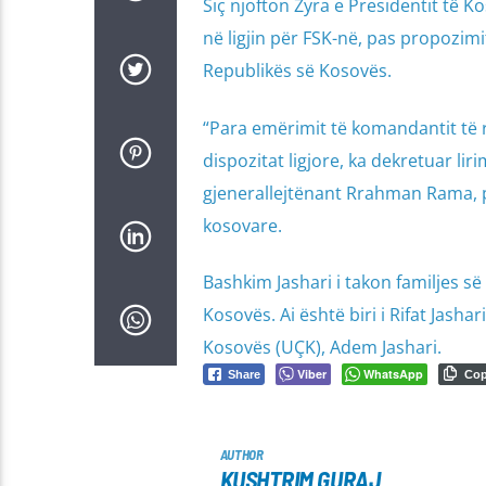
Siç njofton Zyra e Presidentit të K
në ligjin për FSK-në, pas propozimi
Republikës së Kosovës.
“Para emërimit të komandantit të r
dispozitat ligjore, ka dekretuar li
gjenerallejtënant Rrahman Rama, pa
kosovare.
Bashkim Jashari i takon familjes së 
Kosovës. Ai është biri i Rifat Jasha
Kosovës (UÇK), Adem Jashari.
Viber
WhatsApp
Share
Co
AUTHOR
KUSHTRIM GURAJ