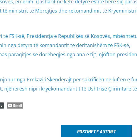
osovës, emërimi i Jasharit në këtë detyrë është bërë siç para
t të ministrit të Mbrojtjes dhe rekomandimit të Kryeministri
i të FSK-së, Presidentja e Republikës së Kosovës, mbështet
rimin nga detyra të komandantit të deritanishëm të FSK-së,
s paraqitjes së dorëheqjes nga ana e tij”, njofton preside
njohur nga Prekazi i Skenderajt për sakrificën në luftën e fu
rit, njëherësh nipi i kryekomandantit të Ushtrisë Çlirimtare të
Email
py
POSTIMET E AUTORIT