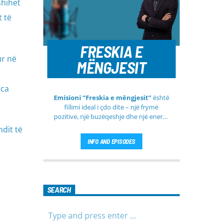
shihet
t të
FRESKIA E
ur në
MËNGJESIT
nca
Emisioni “Freskia e mëngjesit”
është
fillimi ideal i çdo dite – një frymë
pozitive, një buzëqeshje dhe një energji
e re që vjen çdo mëngjes tek ju nga
ndit të
RTV Pendimi
. Ky emision i përditshëm
INFO AND EPISODES
synon ta bëjë mëngjesin tuaj më të
lehtë, më informues dhe më të
ngrohtë, duke ju shoqëruar në orët e
para të ditës me përmbajtje të
larmishme dhe të dobishme për të
SEARCH
gjithë familjen.