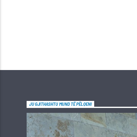
JU GJITHASHTU MUND TË PËLQENI