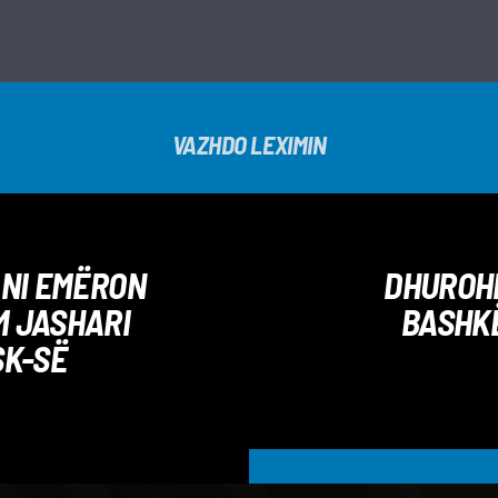
VAZHDO LEXIMIN
ANI EMËRON
DHUROHE
 JASHARI
BASHKË
SK-SË