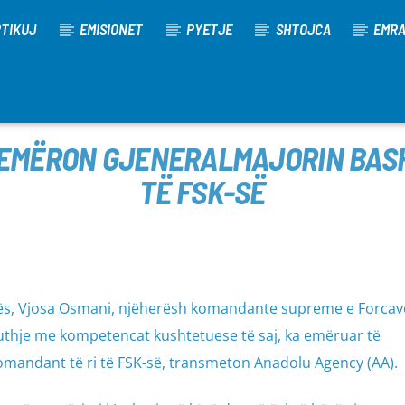
TIKUJ
EMISIONET
PYETJE
SHTOJCA
EMR
 EMËRON GJENERALMAJORIN BASH
TË FSK-SË
vës, Vjosa Osmani, njëherësh komandante supreme e Forcav
puthje me kompetencat kushtetuese të saj, ka emëruar të
omandant të ri të FSK-së, transmeton Anadolu Agency (AA).