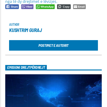
nga të dy drejtimet e lëvizjes.
Viber
WhatsApp
Email
Share
Copy
AUTHOR
KUSHTRIM GURAJ
POSTIMET E AUTORIT
EMISIONI DREJTPËRDREJT