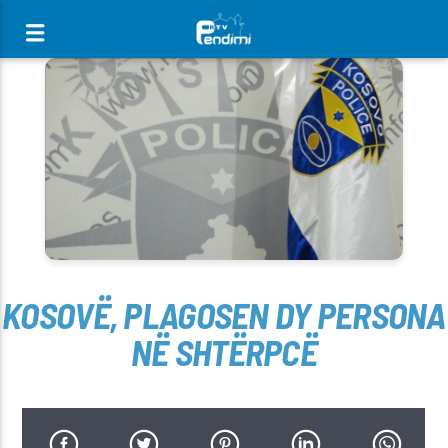
[There are no radio stations in the database]
KOSOVË, PLAGOSEN DY PERSONA
NË SHTËRPCË