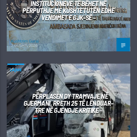
INSTITUCIONEVE TË BËHET NË
PËRPUTHJE ME KUSHTETUTËN EDHE
VENDIMET E GJK-SË –
Kushtrim Guraj
7 GUSHT, 2026
LAJME
PËRPLASEN DY TRAMVAJE NË
GJERMANI, RRETH 25 TË LËNDUAR–
TRE NË GJENDJE KRITIKE –