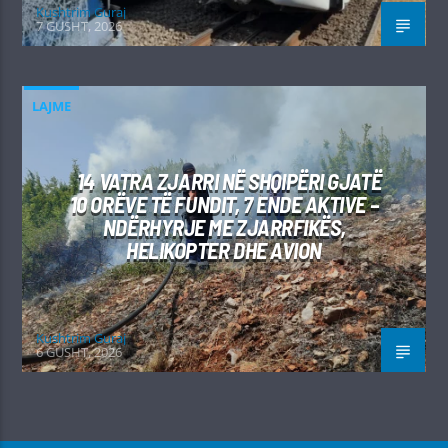
Kushtrim Guraj
7 GUSHT, 2026
LAJME
14 VATRA ZJARRI NË SHQIPËRI GJATË
10 ORËVE TË FUNDIT, 7 ENDE AKTIVE –
NDËRHYRJE ME ZJARRFIKËS,
HELIKOPTER DHE AVION
Kushtrim Guraj
6 GUSHT, 2026