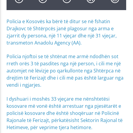
Policia e Kosovës ka bërë të ditur se në fshatin
Drajkovc të Shtërpcës janë plagosur nga arma e
zjarrit dy persona, një 11 vjeçar dhe një 31 vjeçar,
transmeton Anadolu Agency (AA).
Policia njoftoi se të shtënat me armë ndodhën sot
rreth orës 3 të pasdites nga një person, i cili me një
automjet në lëvizje po qarkullonte nga Shtërpca në
drejtim të Ferizajt dhe i cili më pas është larguar nga
vendi i ngjarjes.
I dyshuari i moshës 33 vjeçare me nënshtetësi
kosovare më vonë është arrestuar nga pjesëtarët e
policisë kosovare dhe është shoqëruar në Policinë
Rajonale të Ferizajt, përkatësisht Sektorin Rajonal të
Hetimeve, për veprime tjera hetimore.