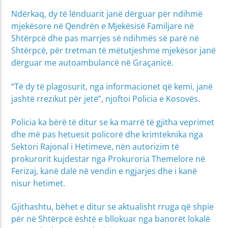
Ndërkaq, dy të lënduarit janë dërguar për ndihmë
mjekësore në Qendrën e Mjekësisë Familjare në
Shtërpcë dhe pas marrjes së ndihmës së parë në
Shtërpcë, për tretman të mëtutjeshme mjekësor janë
dërguar me autoambulancë në Graçanicë.
“Të dy të plagosurit, nga informacionet që kemi, janë
jashtë rrezikut për jetë”, njoftoi Policia e Kosovës.
Policia ka bërë të ditur se ka marrë të gjitha veprimet
dhe më pas hetuesit policorë dhe krimteknika nga
Sektori Rajonal i Hetimeve, nën autorizim të
prokurorit kujdestar nga Prokuroria Themelore në
Ferizaj, kanë dalë në vendin e ngjarjes dhe i kanë
nisur hetimet.
Gjithashtu, bëhet e ditur se aktualisht rruga që shpie
për në Shtërpcë është e bllokuar nga banorët lokalë