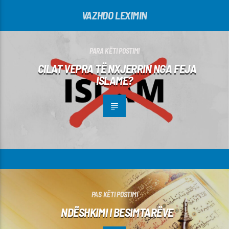
VAZHDO LEXIMIN
PARA KËTI POSTIMI
CILAT VEPRA TË NXJERRIN NGA FEJA
ISLAME?
PAS KËTI POSTIMI
NDËSHKIMI I BESIMTARËVE