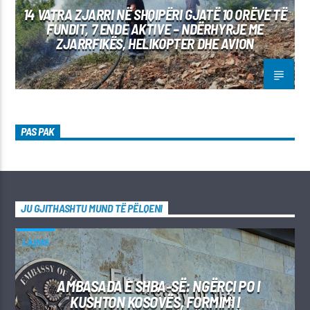
14 VATRA ZJARRI NË SHQIPËRI GJATË 10 ORËVE TË
FUNDIT, 7 ENDE AKTIVE – NDËRHYRJE ME
ZJARRFIKËS, HELIKOPTER DHE AVION
PAS PAK
JU GJITHASHTU MUND TË PËLQENI
LAJME
AMBASADA E SHBA-SË: NGËRÇI PO I
KUSHTON KOSOVËS, FORMIMI I