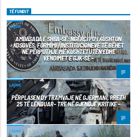
TË FUNDIT
LAJME
AMBASADA E SHBA-SË: NGËRÇI PO I KUSHTON
KOSOVËS, FORMIMI I INSTITUCIONEVE TË BËHET
NË PËRPUTHJE ME KUSHTETUTËN EDHE
VENDIMET E GJK-SË –
LAJME
PËRPLASEN DY TRAMVAJE NË GJERMANI, RRETH
25 TË LËNDUAR– TRE NË GJENDJE KRITIKE –
LAJME