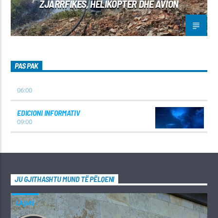
ZJARRFIKËS, HELIKOPTER DHE AVION
PAS PAK
06:00
EDICIONI INFORMATIV
09:00
JU GJITHASHTU MUND TË PËLQENI
LAJME