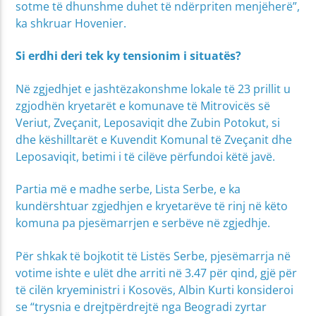
sotme të dhunshme duhet të ndërpriten menjëherë”,
ka shkruar Hovenier.
Si erdhi deri tek ky tensionim i situatës?
Në zgjedhjet e jashtëzakonshme lokale të 23 prillit u
zgjodhën kryetarët e komunave të Mitrovicës së
Veriut, Zveçanit, Leposaviqit dhe Zubin Potokut, si
dhe këshilltarët e Kuvendit Komunal të Zveçanit dhe
Leposaviqit, betimi i të cilëve përfundoi këtë javë.
Partia më e madhe serbe, Lista Serbe, e ka
kundërshtuar zgjedhjen e kryetarëve të rinj në këto
komuna pa pjesëmarrjen e serbëve në zgjedhje.
Për shkak të bojkotit të Listës Serbe, pjesëmarrja në
votime ishte e ulët dhe arriti në 3.47 për qind, gjë për
të cilën kryeministri i Kosovës, Albin Kurti konsideroi
se “trysnia e drejtpërdrejtë nga Beogradi zyrtar