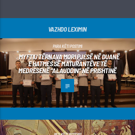
VAZHDO LEXIMIN
PARA KËTI POSTIMI
MYFTIU TËRNAVA MORI PJESË NË DUANË
E HATMES SË MATURANTËVE TË
MEDRESENË “ALAUDDIN” NË PRISHTINË
PAS KËTI POSTIMI