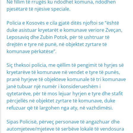
Në fillim të rrugës ku ndodhet komuna, ndodhen
pjesëtarë të njësive speciale.
Policia e Kosovës e cila gjatë ditës njoftoi se “është
duke asistuar kryetarët e komunave veriore Zveçan,
Leposaviq dhe Zubin Potok, për të ushtruar të
drejtën e tyre në punë, në objektet zyrtare të
komunave përkatëse”.
Siç theksoi policia, me qëllim të pengimit të hyrjes së
kryetarëve të komunave në vendet e tyre të punës,
pranë hyrjeve të objekteve komunale të tri komunave
janë tubuar një numër i konsiderueshëm i
qytetarëve, për të mos lejuar hyrjen e tyre dhe stafit
përcjellës në objektet zyrtare të komunave, duke
refuzuar që të largohen nga aty, në vazhdimësi.
Sipas Policisë, përveç personave të angazhuar dhe
automjeteve/mjeteve të serbëve lokalë të vendosura