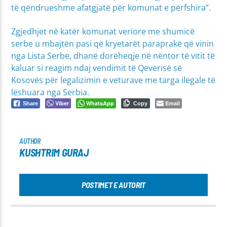
të qëndrueshme afatgjatë për komunat e përfshira”.
Zgjedhjet në katër komunat veriore me shumicë
serbe u mbajtën pasi që kryetarët paraprakë që vinin
nga Lista Serbe, dhanë dorëheqje në nëntor të vitit të
kaluar si reagim ndaj vendimit të Qeverisë së
Kosovës për legalizimin e veturave me targa ilegale të
lëshuara nga Serbia.
Viber
WhatsApp
Email
Share
Copy
AUTHOR
KUSHTRIM GURAJ
POSTIMET E AUTORIT