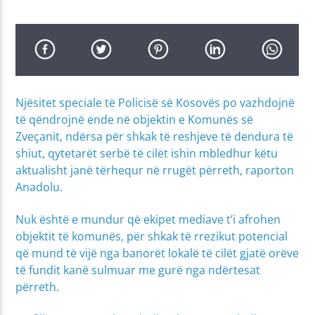
Njësitet speciale të Policisë së Kosovës po vazhdojnë
të qëndrojnë ende në objektin e Komunës së
Zveçanit, ndërsa për shkak të reshjeve të dendura të
shiut, qytetarët serbë të cilët ishin mbledhur këtu
aktualisht janë tërhequr në rrugët përreth, raporton
Anadolu.
Nuk është e mundur që ekipet mediave t’i afrohen
objektit të komunës, për shkak të rrezikut potencial
që mund të vijë nga banorët lokalë të cilët gjatë orëve
të fundit kanë sulmuar me gurë nga ndërtesat
përreth.