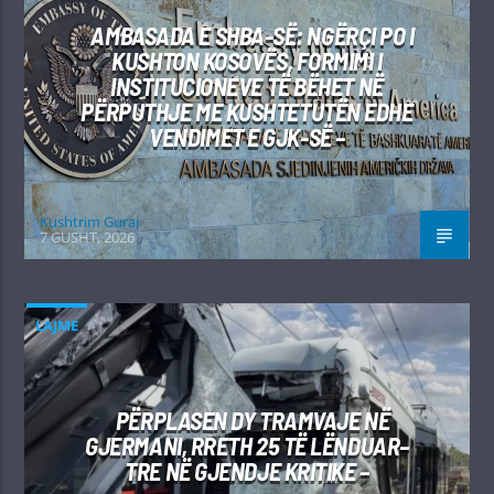
AMBASADA E SHBA-SË: NGËRÇI PO I
KUSHTON KOSOVËS, FORMIMI I
INSTITUCIONEVE TË BËHET NË
PËRPUTHJE ME KUSHTETUTËN EDHE
VENDIMET E GJK-SË –
Kushtrim Guraj
7 GUSHT, 2026
LAJME
PËRPLASEN DY TRAMVAJE NË
GJERMANI, RRETH 25 TË LËNDUAR–
TRE NË GJENDJE KRITIKE –