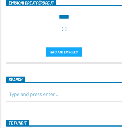
EMISIONI DREJTPËRDREJT
[...]
INFO AND EPISODES
SEARCH
TË FUNDIT