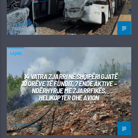
Kushtrim Guraj
7 GUSHT, 2026
LAJME
14 VATRA ZJARRI NË SHQIPËRI GJATË
10 ORËVE TË FUNDIT, 7 ENDE AKTIVE –
NDËRHYRJE ME ZJARRFIKËS,
HELIKOPTER DHE AVION
Kushtrim Guraj
6 GUSHT, 2026