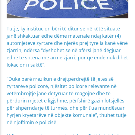
Tutje, ky institucion bëri të ditur se në këtë situatë
janë shkaktuar edhe dëme materiale ndaj katër (4)
automjeteve zyrtare dhe njërës prej tyre ia kanë vënë
zjarrin, ndërsa “dyshohet se në afërsi janë dëgjuar
edhe të shtëna me armë zjarri, por që ende nuk dihet
lokacioni i saktë”.
“Duke parë rrezikun e drejtpërdrejtë të jetës së
zyrtarëve policorë, njësitet policore relevante në
vetëmbrojtje janë detyruar të reagojnë dhe të
përdorin mjetet e ligjshme, përfshirë gazin lotsjellës
për shpërndarje të turmës, dhe për t’ua mundësuar
hyrjen kryetarëve në objekte komunale”, thuhet tutje
në njoftimin e policisë.