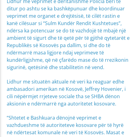
Lidhur me veprimet e deritanishme Policia bëri të
ditur po ashtu se ka bashkëpunuar dhe koordinuar
veprimet me organet e drejtësisë, të cilët rastin e
kanë cilësuar si “Sulm Kundër Rendit Kushtetues”,
ndërsa ka potencuar se do të vazhdojë të mbajë një
ambient të sigurt dhe të qetë për të gjithë qytetarët e
Republikës së Kosovës pa dallim, si dhe do të
ndërmarrë masa ligjore ndaj veprimeve të
kundërligjshme, që në çfarëdo mase do të rrezikonin
sigurinë, qetësinë dhe stabilitetin në vend.
Lidhur me situatën aktuale në veri ka reaguar edhe
ambasadori amerikan në Kosovë, Jeffrey Hovenier, i
cili nëpërmjet rrjeteve sociale tha se SHBA dënon
aksionin e ndërmarrë nga autoritetet kosovare.
“Shtetet e Bashkuara dënojnë veprimet e
vazhdueshme të autoriteteve kosovare për të hyrë
në ndërtesat komunale në veri të Kosovës. Masat e