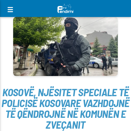
[There are no radio stations in the database]
KOSOVË, NJËSITET SPECIALE TË
POLICISË KOSOVARE VAZHDOJNË
TË QËNDROJNË NË KOMUNËN E
ZVEÇANIT