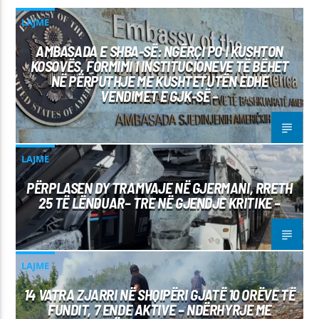
LAJME
AMBASADA E SHBA-SË: NGËRÇI PO I KUSHTON
KOSOVËS, FORMIMI I INSTITUCIONEVE TË BËHET
NË PËRPUTHJE ME KUSHTETUTËN EDHE
VENDIMET E GJK-SË –
LAJME
PËRPLASEN DY TRAMVAJE NË GJERMANI, RRETH
25 TË LËNDUAR– TRE NË GJENDJE KRITIKE –
LAJME
14 VATRA ZJARRI NË SHQIPËRI GJATË 10 ORËVE TË
FUNDIT, 7 ENDE AKTIVE – NDËRHYRJE ME