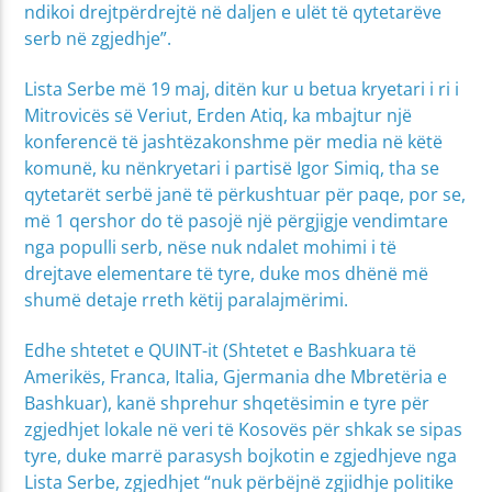
ndikoi drejtpërdrejtë në daljen e ulët të qytetarëve
serb në zgjedhje”.
Lista Serbe më 19 maj, ditën kur u betua kryetari i ri i
Mitrovicës së Veriut, Erden Atiq, ka mbajtur një
konferencë të jashtëzakonshme për media në këtë
komunë, ku nënkryetari i partisë Igor Simiq, tha se
qytetarët serbë janë të përkushtuar për paqe, por se,
më 1 qershor do të pasojë një përgjigje vendimtare
nga populli serb, nëse nuk ndalet mohimi i të
drejtave elementare të tyre, duke mos dhënë më
shumë detaje rreth këtij paralajmërimi.
Edhe shtetet e QUINT-it (Shtetet e Bashkuara të
Amerikës, Franca, Italia, Gjermania dhe Mbretëria e
Bashkuar), kanë shprehur shqetësimin e tyre për
zgjedhjet lokale në veri të Kosovës për shkak se sipas
tyre, duke marrë parasysh bojkotin e zgjedhjeve nga
Lista Serbe, zgjedhjet “nuk përbëjnë zgjidhje politike