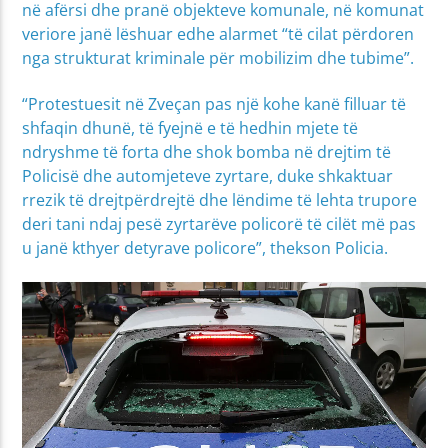
në afërsi dhe pranë objekteve komunale, në komunat
veriore janë lëshuar edhe alarmet “të cilat përdoren
nga strukturat kriminale për mobilizim dhe tubime”.
“Protestuesit në Zveçan pas një kohe kanë filluar të
shfaqin dhunë, të fyejnë e të hedhin mjete të
ndryshme të forta dhe shok bomba në drejtim të
Policisë dhe automjeteve zyrtare, duke shkaktuar
rrezik të drejtpërdrejtë dhe lëndime të lehta trupore
deri tani ndaj pesë zyrtarëve policorë të cilët më pas
u janë kthyer detyrave policore”, thekson Policia.