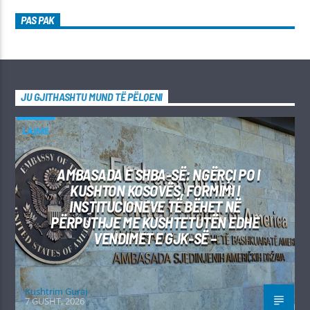
PAS PAK
JU GJITHASHTU MUND TË PËLQENI
LAJME
AMBASADA E SHBA-SË: NGËRÇI PO I
KUSHTON KOSOVËS, FORMIMI I
INSTITUCIONEVE TË BËHET NË
PËRPUTHJE ME KUSHTETUTËN EDHE
VENDIMET E GJK-SË –
Kushtrim Guraj
7 GUSHT, 2026