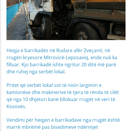
Heqja e barrikadës në Rudare afër Zveçanit, në
rrugën kryesore Mitrovicë-Leposaviq, ende nuk ka
filluar. Kjo barrikadë ishte ngritur 20 ditë më parë
dhe ruhej nga serbët lokal.
Pritet që serbët lokal sot të nisin largimin e
kamionëve dhe makinerive të tjera të rënda të cilët
që nga 10 dhjetori kanë bllokuar rrugët në veri të
Kosovës.
Vendimi për heqjen e barrikadave nga rrugët është
marrë mbrëmë pas bisedimeve ndërmjet