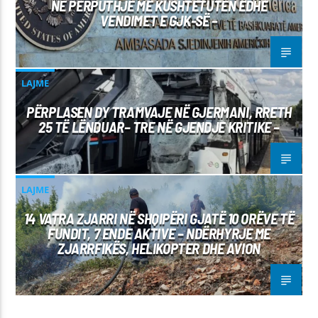
NË PËRPUTHJE ME KUSHTETUTËN EDHE
VENDIMET E GJK-SË –
LAJME
PËRPLASEN DY TRAMVAJE NË GJERMANI, RRETH
25 TË LËNDUAR– TRE NË GJENDJE KRITIKE –
LAJME
14 VATRA ZJARRI NË SHQIPËRI GJATË 10 ORËVE TË
FUNDIT, 7 ENDE AKTIVE – NDËRHYRJE ME
ZJARRFIKËS, HELIKOPTER DHE AVION