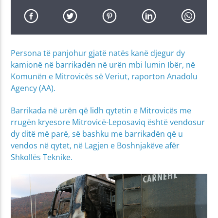
Persona të panjohur gjatë natës kanë djegur dy
kamionë në barrikadën në urën mbi lumin Ibër, në
Komunën e Mitrovicës së Veriut, raporton Anadolu
Agency (AA).
Barrikada në urën që lidh qytetin e Mitrovicës me
rrugën kryesore Mitrovicë-Leposaviq është vendosur
dy ditë më parë, së bashku me barrikadën që u
vendos në qytet, në Lagjen e Boshnjakëve afër
Shkollës Teknike.