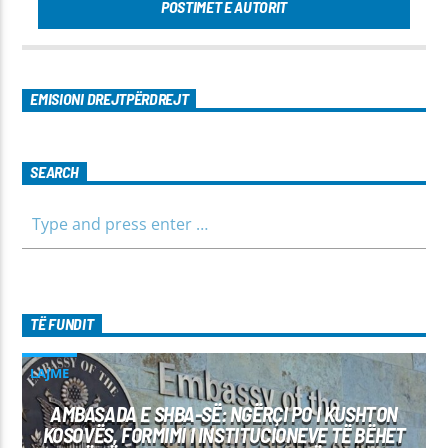
POSTIMET E AUTORIT
EMISIONI DREJTPËRDREJT
SEARCH
TË FUNDIT
LAJME
AMBASADA E SHBA-SË: NGËRÇI PO I KUSHTON
KOSOVËS, FORMIMI I INSTITUCIONEVE TË BËHET