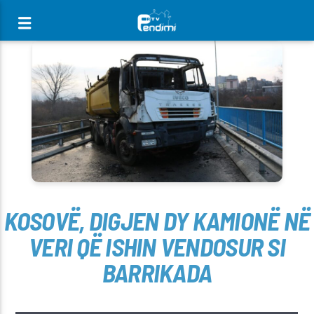
[There are no radio stations in the database]
KOSOVË, DIGJEN DY KAMIONË NË
VERI QË ISHIN VENDOSUR SI
BARRIKADA