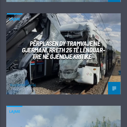
LAJME
PËRPLASEN DY TRAMVAJE NË
GJERMANI, RRETH 25 TË LËNDUAR–
TRE NË GJENDJE KRITIKE –
Kushtrim Guraj
7 GUSHT, 2026
LAJME