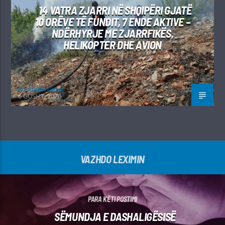
14 VATRA ZJARRI NË SHQIPËRI GJATË
10 ORËVE TË FUNDIT, 7 ENDE AKTIVE –
NDËRHYRJE ME ZJARRFIKËS,
HELIKOPTER DHE AVION
Kushtrim Guraj
6 GUSHT, 2026
VAZHDO LEXIMIN
PARA KËTI POSTIMI
SËMUNDJA E DASHALIGËSISË