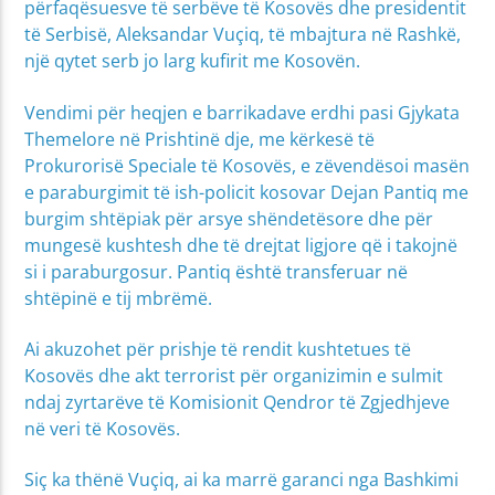
përfaqësuesve të serbëve të Kosovës dhe presidentit
të Serbisë, Aleksandar Vuçiq, të mbajtura në Rashkë,
një qytet serb jo larg kufirit me Kosovën.
Vendimi për heqjen e barrikadave erdhi pasi Gjykata
Themelore në Prishtinë dje, me kërkesë të
Prokurorisë Speciale të Kosovës, e zëvendësoi masën
e paraburgimit të ish-policit kosovar Dejan Pantiq me
burgim shtëpiak për arsye shëndetësore dhe për
mungesë kushtesh dhe të drejtat ligjore që i takojnë
si i paraburgosur. Pantiq është transferuar në
shtëpinë e tij mbrëmë.
Ai akuzohet për prishje të rendit kushtetues të
Kosovës dhe akt terrorist për organizimin e sulmit
ndaj zyrtarëve të Komisionit Qendror të Zgjedhjeve
në veri të Kosovës.
Siç ka thënë Vuçiq, ai ka marrë garanci nga Bashkimi