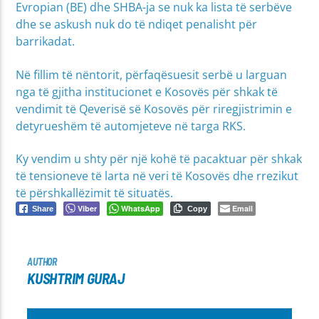
Evropian (BE) dhe SHBA-ja se nuk ka lista të serbëve
dhe se askush nuk do të ndiqet penalisht për
barrikadat.
Në fillim të nëntorit, përfaqësuesit serbë u larguan
nga të gjitha institucionet e Kosovës për shkak të
vendimit të Qeverisë së Kosovës për riregjistrimin e
detyrueshëm të automjeteve në targa RKS.
Ky vendim u shty për një kohë të pacaktuar për shkak
të tensioneve të larta në veri të Kosovës dhe rrezikut
të përshkallëzimit të situatës.
Viber
WhatsApp
Email
Share
Copy
AUTHOR
KUSHTRIM GURAJ