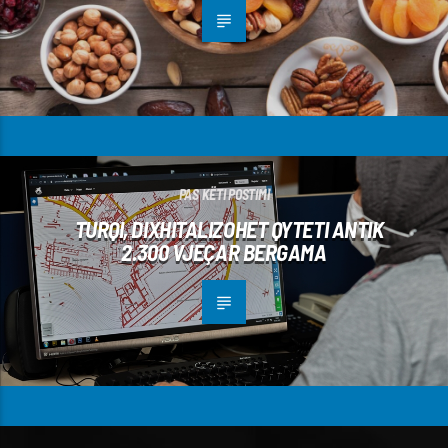
PAS KËTI POSTIMI
TURQI, DIXHITALIZOHET QYTETI ANTIK
2.300 VJEÇAR BERGAMA