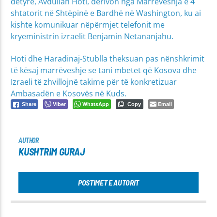
detyrë, Avdullah Hoti, derivon nga Marrëveshja e 4
shtatorit në Shtëpinë e Bardhë në Washington, ku ai
kishte komunikuar nëpërmjet telefonit me
kryeministrin izraelit Benjamin Netananjahu.
Hoti dhe Haradinaj-Stublla theksuan pas nënshkrimit
të kësaj marrëveshje se tani mbetet që Kosova dhe
Izraeli të zhvillojnë takime për të konkretizuar
Ambasadën e Kosovës në Kuds.
Viber
WhatsApp
Email
Share
Copy
AUTHOR
KUSHTRIM GURAJ
POSTIMET E AUTORIT