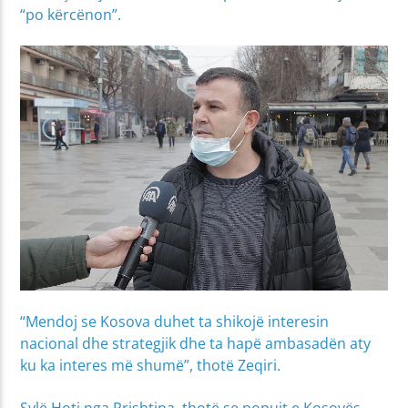
“po kërcënon”.
“Mendoj se Kosova duhet ta shikojë interesin
nacional dhe strategjik dhe ta hapë ambasadën aty
ku ka interes më shumë”, thotë Zeqiri.
Sylë Hoti nga Prishtina, thotë se popujt e Kosovës