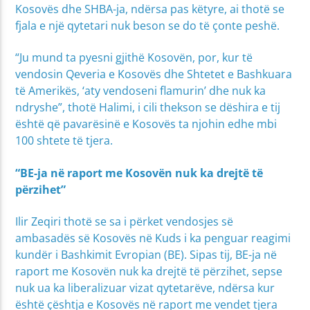
Kosovës dhe SHBA-ja, ndërsa pas këtyre, ai thotë se
fjala e një qytetari nuk beson se do të çonte peshë.
“Ju mund ta pyesni gjithë Kosovën, por, kur të
vendosin Qeveria e Kosovës dhe Shtetet e Bashkuara
të Amerikës, ‘aty vendoseni flamurin’ dhe nuk ka
ndryshe”, thotë Halimi, i cili thekson se dëshira e tij
është që pavarësinë e Kosovës ta njohin edhe mbi
100 shtete të tjera.
“BE-ja në raport me Kosovën nuk ka drejtë të
përzihet”
Ilir Zeqiri thotë se sa i përket vendosjes së
ambasadës së Kosovës në Kuds i ka penguar reagimi
kundër i Bashkimit Evropian (BE). Sipas tij, BE-ja në
raport me Kosovën nuk ka drejtë të përzihet, sepse
nuk ua ka liberalizuar vizat qytetarëve, ndërsa kur
është çështja e Kosovës në raport me vendet tjera