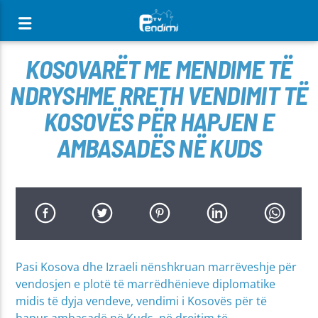
[There are no radio stations in the database]
KOSOVARËT ME MENDIME TË
NDRYSHME RRETH VENDIMIT TË
KOSOVËS PËR HAPJEN E
AMBASADËS NË KUDS
Pasi Kosova dhe Izraeli nënshkruan marrëveshje për
vendosjen e plotë të marrëdhënieve diplomatike
midis të dyja vendeve, vendimi i Kosovës për të
hapur ambasadë në Kuds, në drejtim të