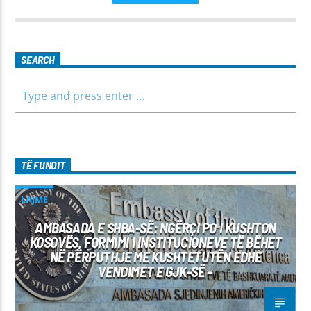
këtij emisioni. Përshtatur për grupmosha të ndryshme, e që
të jemi më afër dëgjuesve të rinj, komunikojmë së bashku me
fëmijët, të cilët mund të jenë pjesëmarrës në bashkëbisedim
për tema të ndryshme, në një formë testimi për njohuritë që
kanë, por edhe përfitimin e njohurive të reja. Çdo të diel, ora
SEARCH
10:00-12:00 Moderatore: Luljeta Beqiri Kontakti: Viber: +383
45 471 848 SMS: Dërgo Mesazh
TË FUNDIT
LAJME
AMBASADA E SHBA-SË: NGËRÇI PO I KUSHTON
KOSOVËS, FORMIMI I INSTITUCIONEVE TË BËHET
NË PËRPUTHJE ME KUSHTETUTËN EDHE
VENDIMET E GJK-SË –