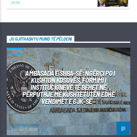
20:00
JU GJITHASHTU MUND TË PËLQENI
LAJME
AMBASADA E SHBA-SË: NGËRÇI PO I
KUSHTON KOSOVËS, FORMIMI I
INSTITUCIONEVE TË BËHET NË
PËRPUTHJE ME KUSHTETUTËN EDHE
VENDIMET E GJK-SË –
Kushtrim Guraj
7 GUSHT, 2026