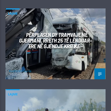
LAJME
PËRPLASEN DY TRAMVAJE NË
GJERMANI, RRETH 25 TË LËNDUAR–
TRE NË GJENDJE KRITIKE –
Kushtrim Guraj
7 GUSHT, 2026
LAJME