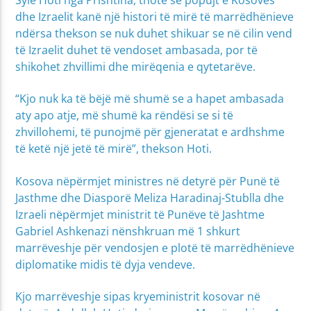
dhe Izraelit kanë një histori të mirë të marrëdhënieve
ndërsa thekson se nuk duhet shikuar se në cilin vend
të Izraelit duhet të vendoset ambasada, por të
shikohet zhvillimi dhe mirëqenia e qytetarëve.
“Kjo nuk ka të bëjë më shumë se a hapet ambasada
aty apo atje, më shumë ka rëndësi se si të
zhvillohemi, të punojmë për gjeneratat e ardhshme
të ketë një jetë të mirë”, thekson Hoti.
Kosova nëpërmjet ministres në detyrë për Punë të
Jasthme dhe Diasporë Meliza Haradinaj-Stublla dhe
Izraeli nëpërmjet ministrit të Punëve të Jashtme
Gabriel Ashkenazi nënshkruan më 1 shkurt
marrëveshje për vendosjen e plotë të marrëdhënieve
diplomatike midis të dyja vendeve.
Kjo marrëveshje sipas kryeministrit kosovar në