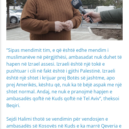
“Sipas mendimit tim, e që është edhe mendim i
muslimanëve në përgjithësi, ambasadat nuk duhet të
hapen në Izrael assesi. Izraeli është një tokë e
pushtuar i cili në fakt është i gjithi Palestinë. Izraeli
është një shtet i krijuar prej Botës së jashtme, apo
prej Amerikës, kështu që, nuk ka të bëjë aspak me një
shtet normal. Andaj, ne nuk e pranojmë hapjen e
ambasadës qoftë në Kuds qoftë në Tel Aviv”, theksoi
Beqiri.
Sejdi Halimi thotë se vendimin për vendosjen e
ambasadës së Kosovës në Kuds e ka marrë Qeveria e