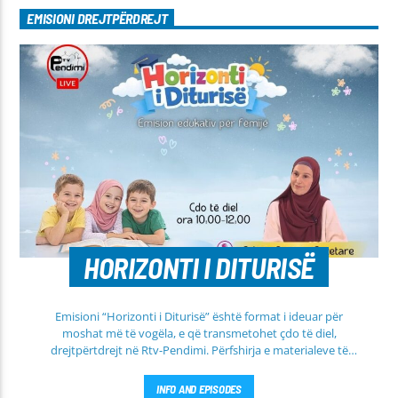
EMISIONI DREJTPËRDREJT
HORIZONTI I DITURISË
Emisioni “Horizonti i Diturisë” është format i ideuar për
moshat më të vogëla, e që transmetohet çdo të diel,
drejtpërtdrejt në Rtv-Pendimi. Përfshirja e materialeve të
dobishme, me qëllim mësimi, edukimi dhe orientimi në
rrugën e duhur të besimit Islam, janë pikësynimi kryesor i
INFO AND EPISODES