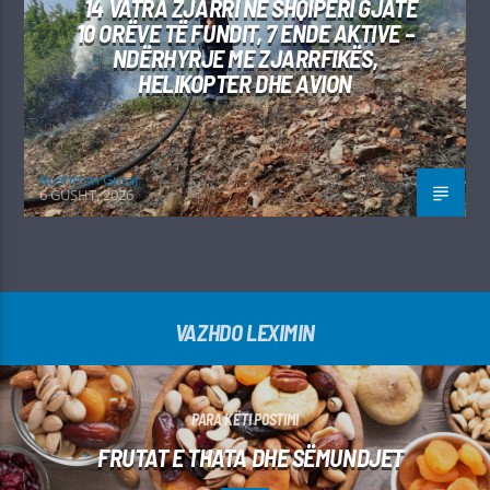
14 VATRA ZJARRI NË SHQIPËRI GJATË
10 ORËVE TË FUNDIT, 7 ENDE AKTIVE –
NDËRHYRJE ME ZJARRFIKËS,
HELIKOPTER DHE AVION
Kushtrim Guraj
6 GUSHT, 2026
VAZHDO LEXIMIN
PARA KËTI POSTIMI
FRUTAT E THATA DHE SËMUNDJET