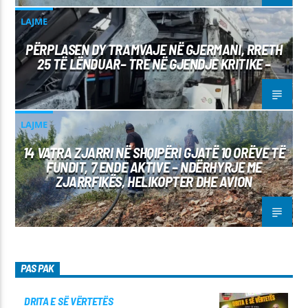
LAJME
PËRPLASEN DY TRAMVAJE NË GJERMANI, RRETH
25 TË LËNDUAR– TRE NË GJENDJE KRITIKE –
LAJME
14 VATRA ZJARRI NË SHQIPËRI GJATË 10 ORËVE TË
FUNDIT, 7 ENDE AKTIVE – NDËRHYRJE ME
ZJARRFIKËS, HELIKOPTER DHE AVION
PAS PAK
DRITA E SË VËRTETËS