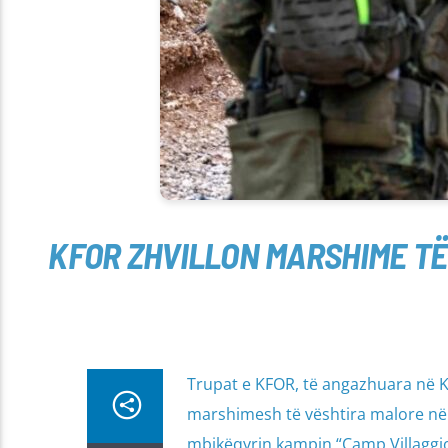
KFOR ZHVILLON MARSHIME TË
Trupat e KFOR, të angazhuara në K
marshimesh të vështira malore në t
mbikëqyrin kampin “Camp Villaggio 