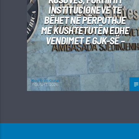
INSTITUCIONEVE TË
BËHET NË PËRPUTHJE
ME KUSHTETUTËN EDHE
VENDIMET E GJK-SË –
Kushtrim Guraj
7 GUSHT, 2026