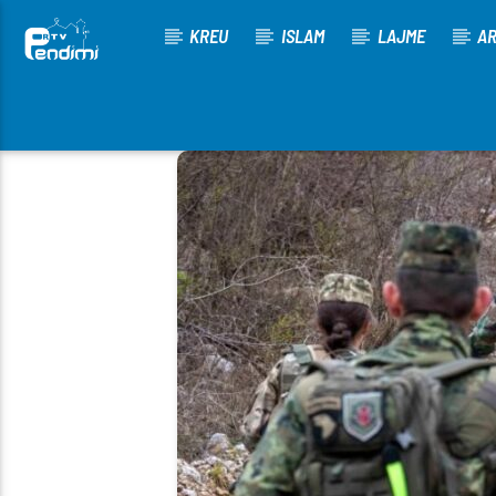
KREU
ISLAM
LAJME
AR
[There are no radio stations in the database]