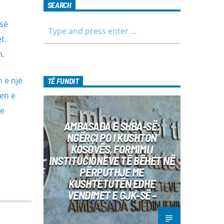
SEARCH
 së
t.
n.
 e një
TË FUNDIT
jen e
re
AMBASADA E SHBA-SË:
NGËRÇI PO I KUSHTON
KOSOVËS, FORMIMI I
INSTITUCIONEVE TË BËHET NË
PËRPUTHJE ME
KUSHTETUTËN EDHE
VENDIMET E GJK-SË –