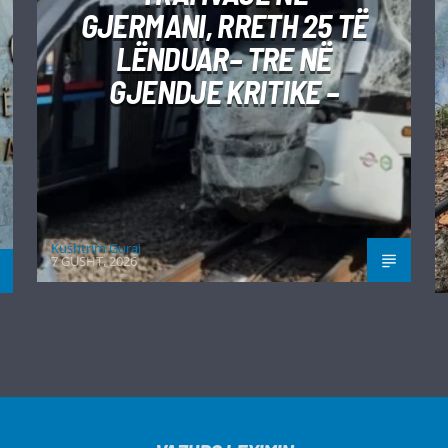
GJERMANI, RRETH 25 TË
LËNDUAR– TRE NË
GJENDJE KRITIKE –
Kushtrim Guraj
7 GUSHT, 2026