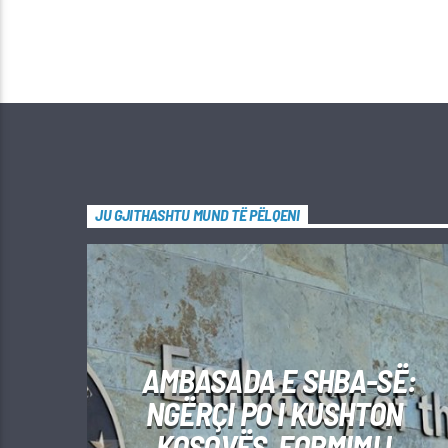
JU GJITHASHTU MUND TË PËLQENI
AMBASADA E SHBA-SË:
NGËRÇI PO I KUSHTON
KOSOVËS, FORMIMI I