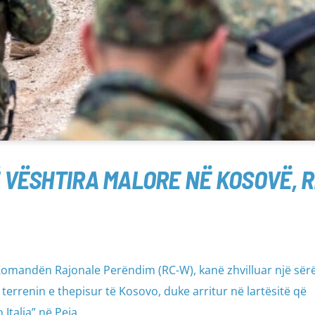
 VËSHTIRA MALORE NË KOSOVË, R
omandën Rajonale Perëndim (RC-W), kanë zhvilluar një sër
errenin e thepisur të Kosovo, duke arritur në lartësitë që
Italia” në Peja.