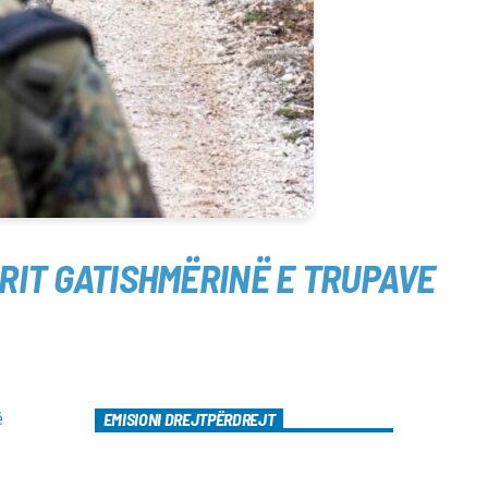
RIT GATISHMËRINË E TRUPAVE
ë
EMISIONI DREJTPËRDREJT