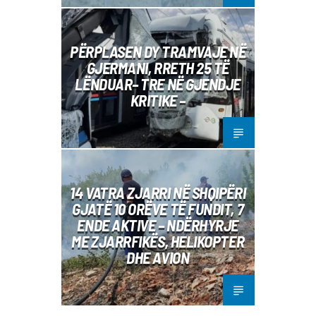
PËRPLASEN DY TRAMVAJE NË
GJERMANI, RRETH 25 TË
LËNDUAR– TRE NË GJENDJE
KRITIKE –
14 VATRA ZJARRI NË SHQIPËRI
GJATË 10 ORËVE TË FUNDIT, 7
ENDE AKTIVE – NDËRHYRJE
ME ZJARRFIKËS, HELIKOPTER
DHE AVION