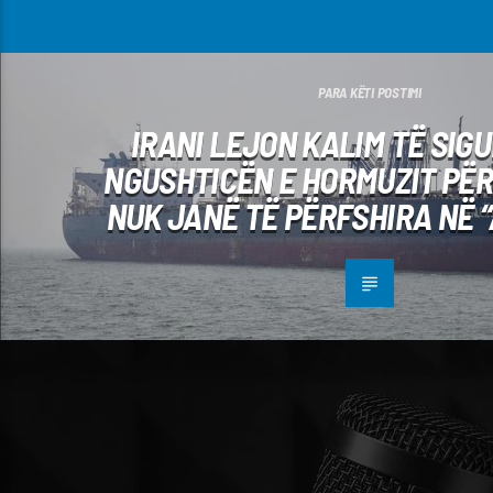
PARA KËTI POSTIMI
IRANI LEJON KALIM TË SIG
NGUSHTICËN E HORMUZIT PËR
NUK JANË TË PËRFSHIRA NË 