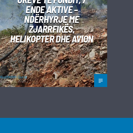
ENDE AKTIVE –
NDËRHYRJE ME
ZJARRFIKËS,
HELIKOPTER DHE AVION
Kushtrim Guraj
6 GUSHT, 2026