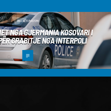
PAS KËTI POSTIMI
ET NGA GJERMANIA KOSOVARI I
ËR GRABITJE NGA INTERPOLI