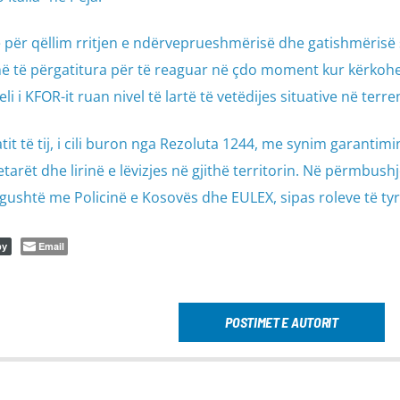
ë për qëllim rritjen e ndërveprueshmërisë dhe gatishmërisë
enë të përgatitura për të reaguar në çdo moment kur kërkohe
li i KFOR-it ruan nivel të lartë të vetëdijes situative në terre
 të tij, i cili buron nga Rezoluta 1244, me synim garantimin
etarët dhe lirinë e lëvizjes në gjithë territorin. Në përmbush
gushtë me Policinë e Kosovës dhe EULEX, sipas roleve të ty
Email
py
POSTIMET E AUTORIT