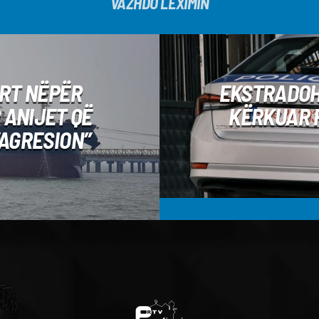
VAZHDO LEXIMIN
URT NËPËR
EKSTRADOH
 ANIJET QË
KËRKUAR P
“AGRESION”