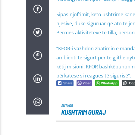
Sipas njoftimit, këto ushtrime kan
njësive, duke siguruar që ato të j
Përmes aktiviteteve të tilla, persone
“KFOR-i vazhdon zbatimin e mandatit
ambienti të sigurt për të gjithë qyt
këtij misioni, KFOR bashkëpunon n
përkatëse si reagues të sigurisë”.
Viber
WhatsApp
Share
Co
AUTHOR
KUSHTRIM GURAJ