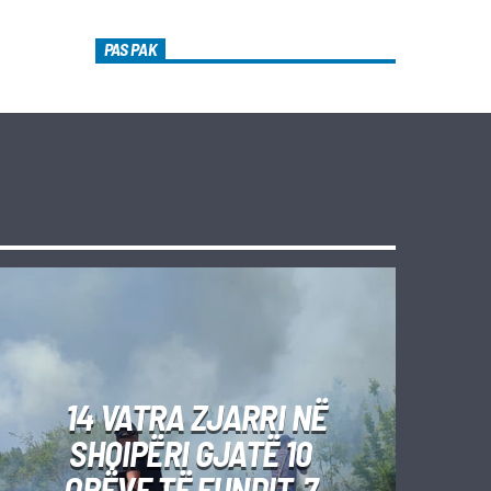
PAS PAK
14 VATRA ZJARRI NË
SHQIPËRI GJATË 10
ORËVE TË FUNDIT, 7