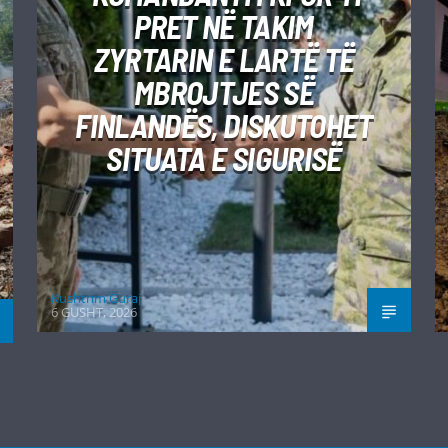
PRET NË TAKIM
ZYRTARIN E LARTË TË
MBROJTJES SË
FINLANDËS, DISKUTOHET
SITUATA E SIGURISË
Kushtrim Guraj
6 GUSHT, 2026