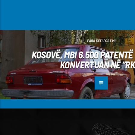
PARA KËTI POSTIMI
KOSOVË, MBI 6.500 PATENTË
KONVERTUAN NË “RK