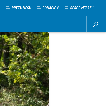
A
RRETH NESH
DONACION
DËRGO MESAZH