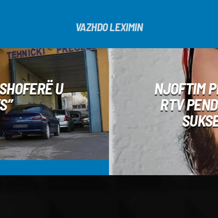
VAZHDO LEXIMIN
 SHOFERË U
NJOFTIM P
S”
RTV PEND
SUKSE