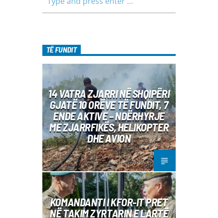
TË FUNDIT
14 VATRA ZJARRI NË SHQIPËRI
GJATË 10 ORËVE TË FUNDIT, 7
ENDE AKTIVE – NDËRHYRJE
ME ZJARRFIKËS, HELIKOPTER
DHE AVION
KOMANDANTI I KFOR-IT PRET
NË TAKIM ZYRTARIN E LARTË