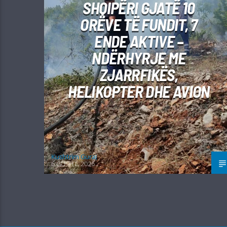
SHQIPËRI GJATË 10
ORËVE TË FUNDIT, 7
ENDE AKTIVE –
NDËRHYRJE ME
ZJARRFIKËS,
HELIKOPTER DHE AVION
Kushtrim Guraj
6 GUSHT, 2026