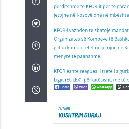
përditshme të KFOR-it për të garan
jetojnë në Kosovë dhe në mbështetje
KFOR-i vazhdon të zbatojë mandatin 
Organizatës së Kombeve të Bashkuara
gjitha komunitetet që jetojnë në Ko
mënyrë të paanshme.
KFOR është reaguesi i tretë i sigur
Ligjit (EULEX), përkatësisht, me të
Viber
WhatsApp
Share
Co
AUTHOR
KUSHTRIM GURAJ