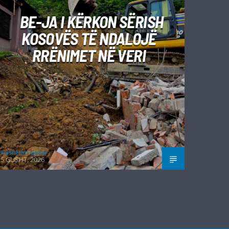
BE-JA I KËRKON SËRISH
KOSOVËS TË NDALOJË
RRËNIMET NË VERI
Kushtrim Guraj
5 GUSHT, 2026