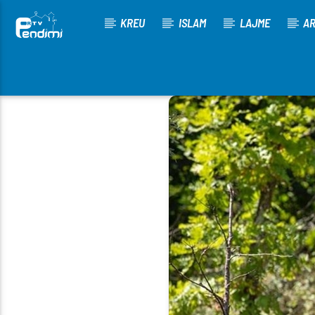
KREU
ISLAM
LAJME
AR
[There are no radio stations in the database]