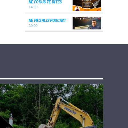
NË FOKUS TË DITËS
14:30
NE MEXHLIS PODCAST
20:00