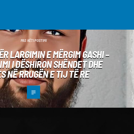
PAS KËTI POSTIMI
ËR LARGIMIN E MËRGIM GASHI –
IMI I DËSHIRON SHËNDET DHE
S NË RRUGËN E TIJ TË RE