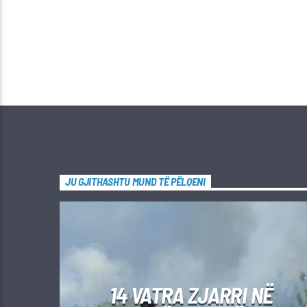
JU GJITHASHTU MUND TË PËLQENI
14 VATRA ZJARRI NË