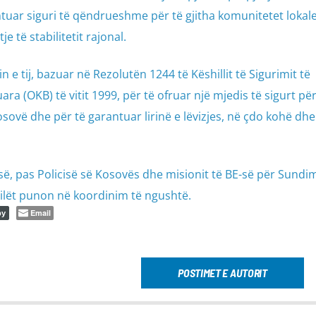
tuar siguri të qëndrueshme për të gjitha komunitetet lokal
 të stabilitetit rajonal.
e tij, bazuar në Rezolutën 1244 të Këshillit të Sigurimit të
 (OKB) të vitit 1999, për të ofruar një mjedis të sigurt për
sovë dhe për të garantuar lirinë e lëvizjes, në çdo kohë dhe
isë, pas Policisë së Kosovës dhe misionit të BE-së për Sundi
 cilët punon në koordinim të ngushtë.
Email
py
POSTIMET E AUTORIT