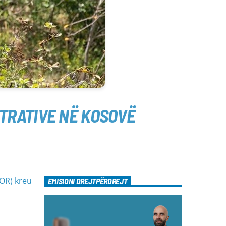
STRATIVE NË KOSOVË
FOR) kreu
EMISIONI DREJTPËRDREJT