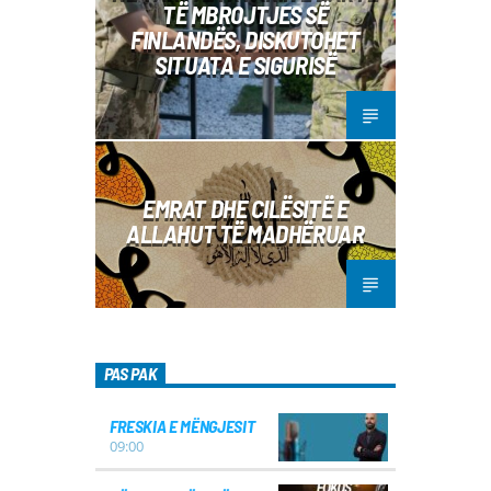
TË MBROJTJES SË
FINLANDËS, DISKUTOHET
SITUATA E SIGURISË
EMRAT DHE CILËSITË E
ALLAHUT TË MADHËRUAR
PAS PAK
FRESKIA E MËNGJESIT
09:00