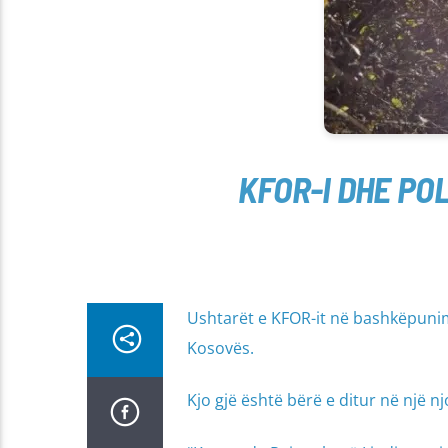
KFOR-I DHE POL
Ushtarët e KFOR-it në bashkëpunim 
Kosovës.
Kjo gjë është bërë e ditur në një n