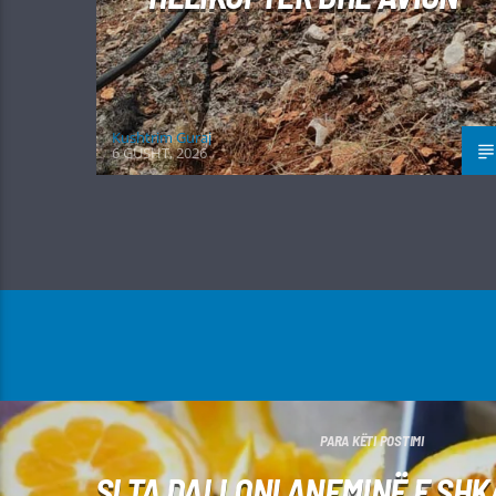
Kushtrim Guraj
6 GUSHT, 2026
PARA KËTI POSTIMI
SI TA DALLONI ANEMINË E SH