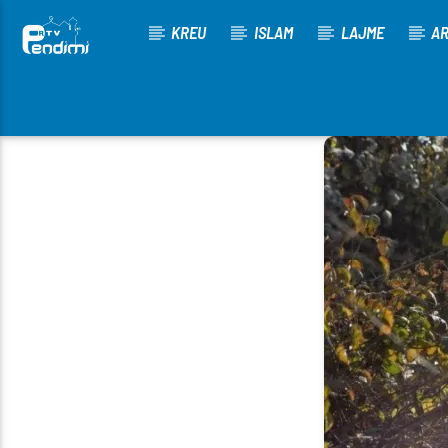
KREU
ISLAM
LAJME
AR
[There are no radio stations in the database]