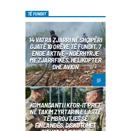
TË FUNDIT
14 VATRA ZJARRI NË SHQIPËRI
GJATË 10 ORËVE TË FUNDIT, 7
ENDE AKTIVE – NDËRHYRJE
ME ZJARRFIKËS, HELIKOPTER
DHE AVION
KOMANDANTI I KFOR-IT PRET
NË TAKIM ZYRTARIN E LARTË
TË MBROJTJES SË
FINLANDËS, DISKUTOHET