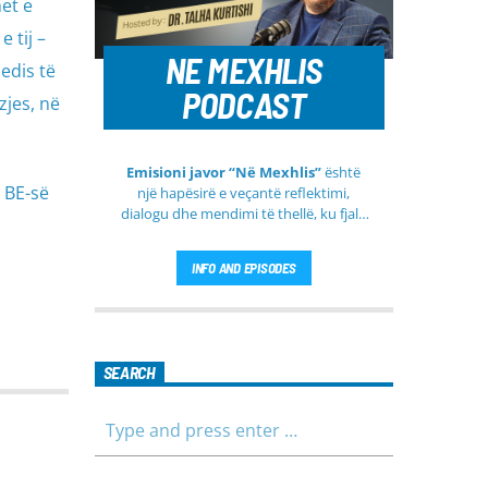
et e
 tij –
NE MEXHLIS
edis të
PODCAST
zjes, në
Emisioni javor “Në Mexhlis”
është
ë BE-së
një hapësirë e veçantë reflektimi,
dialogu dhe mendimi të thellë, ku fjala
e urtë dhe diskutimi i sinqertë marrin
kuptim të veçantë. Ky emision
INFO AND EPISODES
transmetohet
drejtpërdrejt çdo të
martë
, duke sjellë tek publiku një
formë komunikimi të hapur, të qetë
dhe shumë përmbajtësore
SEARCH