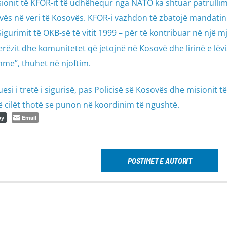
ionit të KFOR-it të udhëhequr nga NATO ka shtuar patrullim
vës në veri të Kosovës. KFOR-i vazhdon të zbatojë mandatin e
igurimit të OKB-së të vitit 1999 – për të kontribuar në një mj
jerëzit dhe komunitetet që jetojnë në Kosovë dhe lirinë e lëvi
me”, thuhet në njoftim.
si i tretë i sigurisë, pas Policisë së Kosovës dhe misionit t
të cilët thotë se punon në koordinim të ngushtë.
Email
py
POSTIMET E AUTORIT