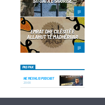
SITUATA E SIGURISË
EMRAT DHE CILËSITË E
ALLAHUT TË MADHËRUAR
PAS PAK
NE MEXHLIS PODCAST
20:00