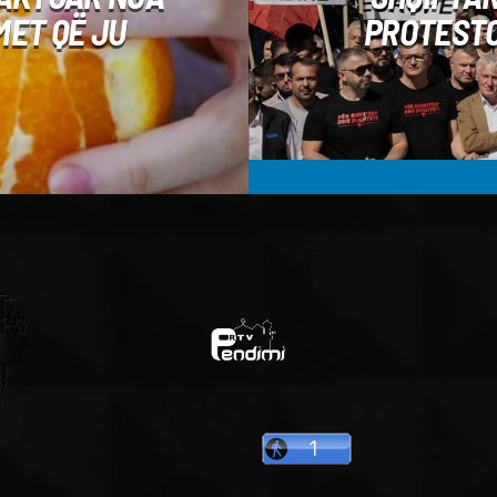
MET QË JU
PROTESTO