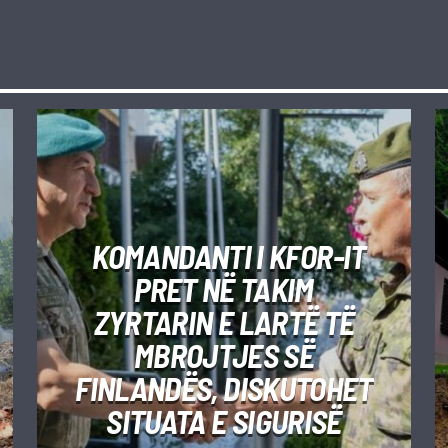
KOMANDANTI I KFOR-IT
PRET NË TAKIM
ZYRTARIN E LARTË TË
MBROJTJES SË
FINLANDËS, DISKUTOHET
SITUATA E SIGURISË