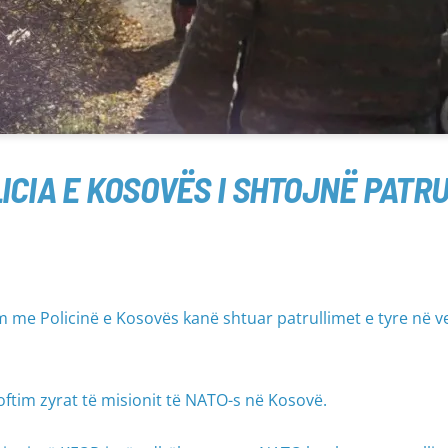
ICIA E KOSOVËS I SHTOJNË PATR
me Policinë e Kosovës kanë shtuar patrullimet e tyre në ve
joftim zyrat të misionit të NATO-s në Kosovë.