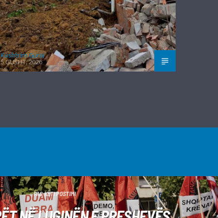
Kushtrim Guraj
5 GUSHT, 2026
PAS KËTI POSTIMI
ËT NË LUGINËN E PRESHEVËS