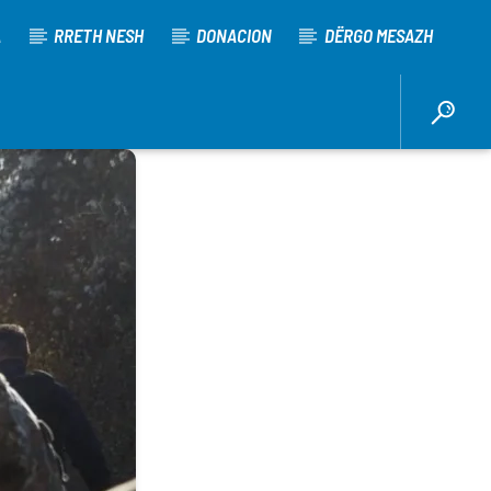
A
RRETH NESH
DONACION
DËRGO MESAZH