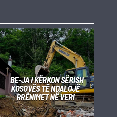
BE-JA I KËRKON SËRISH
KOSOVËS TË NDALOJË
RRËNIMET NË VERI