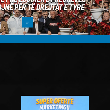
JNË PËR TË DREJTAT E TYRE