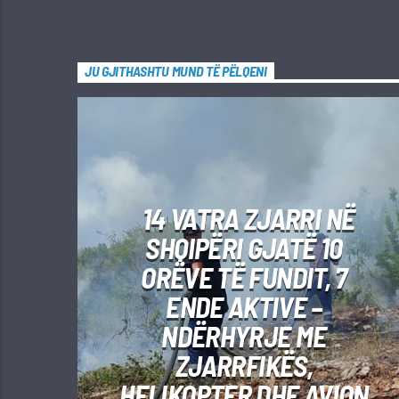
JU GJITHASHTU MUND TË PËLQENI
14 VATRA ZJARRI NË
SHQIPËRI GJATË 10
ORËVE TË FUNDIT, 7
ENDE AKTIVE –
NDËRHYRJE ME
ZJARRFIKËS,
HELIKOPTER DHE AVION