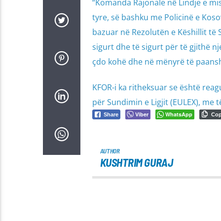
“Komanda Rajonale në Lindje e mis
tyre, së bashku me Policinë e Koso
bazuar në Rezolutën e Këshillit të S
sigurt dhe të sigurt për të gjithë n
çdo kohë dhe në mënyrë të paansh
KFOR-i ka ritheksuar se është reague
për Sundimin e Ligjit (EULEX), me 
Viber
WhatsApp
Share
Co
AUTHOR
KUSHTRIM GURAJ